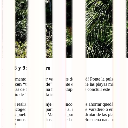
Días 8 y 9: Varadero
¡Es momento de disfrutar vacaciones de verdad! Ponte la pulsera del
resort con “todo incluido”
y relájate en una de las playas más
hermosas de Cuba. Es una forma estupenda de concluir este
itinerario de 10 días por la isla.
Si estás realizando un
viaje
económico
, puedes ahorrar quedándote
en las acogedoras casas particulares al inicio de Varadero o en el
cercano pueblo de Santa Marta. Así podrás disfrutar de las playas y
tomarte unos mojitos en los bares de la zona. No suena nada mal,
¿cierto?