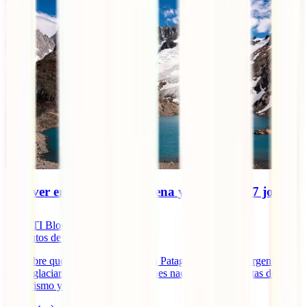
Qúe ver en Patagonia Chilena y Argentina: 7 joyas
IATI Blog
6
minutos de lectura
Descubre qué ver y qué hacer en la Patagonia chilena y argentina:
desde glaciares imponentes y parques nacionales hasta rutas de
senderismo y fauna única.