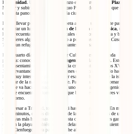
Humanidad
. Un excelente comienzo es dirigirse hacia la
Plaza
Mayor
y subir a la torre del contiguo Palacio de Cantero, que ofrece
una vista panorámica increíble de la ciudad.
Déjate llevar por el ambiente y espera a que el sol se oculte para
encontrar un lugar en la
escalinata de la Casa de la Música
, un
lugar frecuentado por turistas y locales deseosos de música y baile.
Si prefieres algo más privado, justo a pocos pasos, está la
Casa de la
Trova
, un refugio ideal para los amantes de la salsa.
En el cuarto día de tu recorrido por Cuba, tienes una agenda
perfecta: conocer el
Valle de los Ingenios
y Playa Ancón. Este valle
fue el asentamiento de la aristocracia criolla entre los siglos XVII y
XIX, levantando grandes plantaciones de azúcar, lo cual lo hace un
lugar muy interesante para entender esa etapa histórica de la isla y
disfrutar de la naturaleza que ofrece. Para llegar, puedes tomar el
tren que va hacia Manacas Iznaga, uno de los antiguos ingenios.
Aquí se encuentra la torre Iznaga, que brinda espectaculares vistas
del entorno.
Al regresar a Trinidad, toma un taxi hasta
Playa Ancón
. En menos
de 20 minutos, estarás disfrutando de las cristalinas aguas de una de
las playas más hermosas de esta costa cubana. Si no tienes ganas de
estar en la playa, también puedes adelantar y tomar el siguiente bus
hacia Cienfuegos para pasar la noche allá.