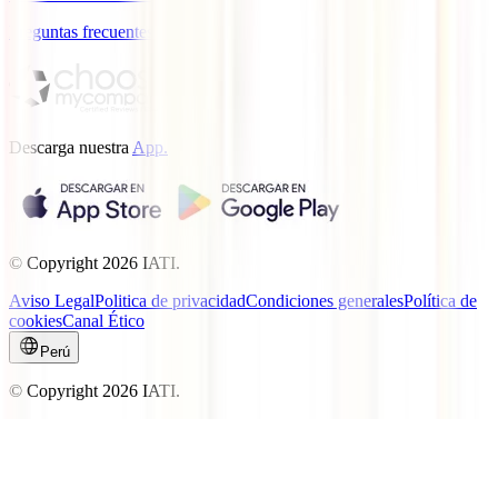
Preguntas frecuentes
Descarga nuestra
App.
© Copyright
2026
IATI.
Aviso Legal
Politica de privacidad
Condiciones generales
Política de
cookies
Canal Ético
Perú
© Copyright
2026
IATI.