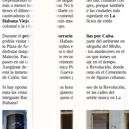
Dependiendo de la hora a la que llegues el primer día, contarás con
más o menos horas para explorar. No te preocupes, porque también
tienes el último día para maravillarte con una de las ciudades más
cautivadoras de América. Te recomendamos hospedarte en
La
Habana Vieja
, donde encontrarás muchos edificios de estilo
colonial y la vibrante calle Obispo.
Durante el
primer día
de tu
itinerario de 10 días por Cuba
,
podrás visitar la Catedral de La Habana, empaparte del ambiente en
la Plaza de Armas, probar los mojitos en
La Bodeguita del Medio
,
disfrutar daiquirís en
El Floridita
o disfrutar de los atardeceres en el
Malecón. Para el
segundo
día, te recomendamos que tomes un
paseo en un carro clásico y experimentes un viaje en el tiempo.
Asegúrate de detenerte en la icónica Plaza de la Revolución, donde
está la inmensa imagen del Che Guevara, así como en el Cementerio
de Colón, famoso por sus imponentes panteones de figuras cubanas.
Si hay oportunidad, dedícate unas horas al Museo de la Revolución,
mira las vistas desde el Hotel Inglaterra o recorre las calles del
intrigante Barrio Chino. ¡Te aseguras de no aburrirte nunca en La
Habana!