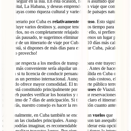
puedes seguir en la isla. En esta ocasión, hemos asumido que llegas
a la capital, La Habana, y deseas emprender un viaje que combine
tanto playas como riqueza cultural y variedad de paisajes naturales.
Este itinerario por Cuba es
relativamente intenso
. Esto significa
que incluye varios destinos y, aunque tendremos tiempo para
conocerlos, no es completamente relajado. Por ello, si prefieres un
ritmo más pausado, te sugerimos eliminar al menos un lugar para
disfrutar de un itinerario de viaje por Cuba de 10 días más calmado.
Claro está, si dispones de más días para explorar Cuba, ¡sácales el
máximo provecho!
En lo que respecta a los medios de transporte para este trayecto, la
opción más conveniente sería alquilar un
auto
. Antes de hacerlo,
verifica si tu licencia de conducir peruana es válida en Cuba o si
necesitas un permiso internacional. Aunque es más costoso, el auto
alquilado ofrece mayor comodidad. El transporte público terrestre en
Cuba está constituido principalmente por los
buses
de Viazul. En su
sitio web puedes verificar los horarios y realizar reservaciones con
un mínimo de 7 días de anticipación. Si tienes claro el itinerario que
realizarás, nuestro consejo es hacer la reservación cuanto antes.
Adicionalmente, en Cuba también se encuentran
vuelos
que
conectan las ciudades principales. Aunque no son tan asequibles
como podrías imaginar, es recomendable considerar esta opción si
deseas realizar trayectos largos. Por ejemplo, si tienes la intención de