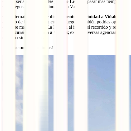
opción sería
omitir Viñales y Cayo Levisa
y pasar más tiempo en
Cienfuegos antes de continuar hacia Varadero.
Otra alternativa es
viajar directamente de Trinidad a Viñales
,
dejando de lado la parada en Cienfuegos. También podrías optar por
quedarte más tiempo en La Habana al inicio del recorrido y realizar
una
excursión de un día a Viñales
; existen diversas agencias que
ofrecen estos servicios.
¡Las opciones son infinitas!