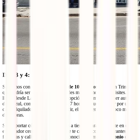
Días 3 y 4: Trinidad
Seguimos con nuestro
itinerario de 10 días por Cuba
en Trinidad,
que podría ser una de las localidades más hermosas que visites. Para
llegar desde La Habana, tienes la opción de tomar el primer autobús
de Viazul, con un trayecto de casi 7 horas, o puedes optar por un
carro alquilado. Si decides conducir, el viaje será de un poco menos
de 5 horas.
Sin importar cómo llegues, estarás a tiempo para adentrarte en el
encantador centro de Trinidad, que te cautiva con sus vibrantes
fachadas y calles adoquinadas reconocidas como
Patrimonio de la