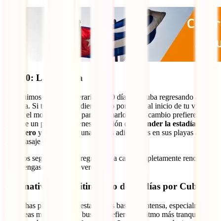
Día 10: La Habana
Concluimos nuestro itinerario de 10 días en Cuba regresando a La
Habana. Si te quedó pendiente algo por hacer al inicio de tu viaje,
este es el momento ideal para retomarlo. Si en cambio prefieres
relajarte un poco más, tienes la opción de
extender la estadía en
Varadero
y disfrutar de unas horas adicionales en sus playas antes
de tu pasaje de regreso.
Estamos seguros de que regresarás a casa completamente renovado.
¡Que tengas un viaje chévere!
Alternativas a este itinerario de 10 días por Cuba
Como has podido notar, esta ruta es bastante intensa, especialmente
si planeas movilizarte en bus. Si prefieres un ritmo más tranqui, una