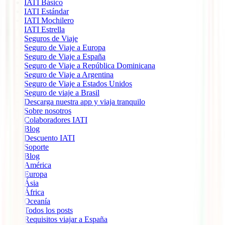
IATI Básico
IATI Estándar
IATI Mochilero
IATI Estrella
Seguros de Viaje
Seguro de Viaje a Europa
Seguro de Viaje a España
Seguro de Viaje a República Dominicana
Seguro de Viaje a Argentina
Seguro de Viaje a Estados Unidos
Seguro de viaje a Brasil
Descarga nuestra app y viaja tranquilo
Sobre nosotros
Colaboradores IATI
Blog
Descuento IATI
Soporte
Blog
América
Europa
Ásia
África
Oceanía
Todos los posts
Requisitos viajar a España