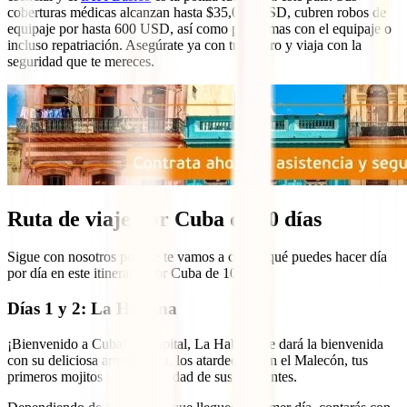
coberturas médicas alcanzan hasta $35,000 USD, cubren robos de
equipaje por hasta 600 USD, así como problemas con el equipaje o
incluso repatriación. Asegúrate ya con tu seguro y viaja con la
seguridad que te mereces.
Ruta de viaje por Cuba de 10 días
Sigue con nosotros porque te vamos a contar qué puedes hacer día
por día en este itinerario por Cuba de 10 días.
Días 1 y 2: La Habana
¡Bienvenido a Cuba! Su capital, La Habana, te dará la bienvenida
con su deliciosa arquitectura, los atardeceres en el Malecón, tus
primeros mojitos y la amabilidad de sus habitantes.