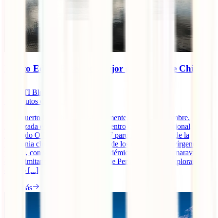
Puerto Edén: El secreto mejor guardado de Chile
IATI Blog
12
minutos de lectura
Villa Puerto Edén hace, inevitablemente, honor a su nombre.
Emplazada en la Isla Wellington, dentro del Parque Nacional
Bernardo O’Higgins (uno de los 17 parques nacionales de la
Patagonia chilena) cuenta con uno de los entornos más vírgenes del
planeta, con vegetación y fauna endémicas que son tan maravillosas
como limitantes. Para los viajeros de Perú que deseen explorar este
destino [...]
Leer más