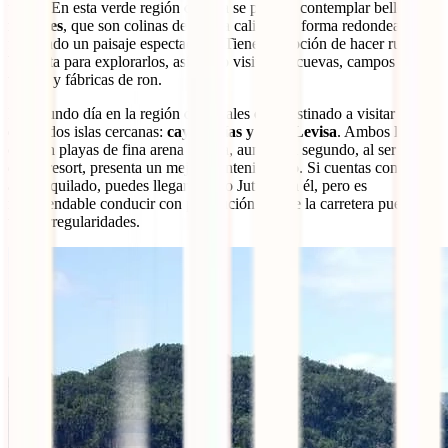
único. En esta verde región cubana se pueden contemplar bellos
mogotes
, que son colinas de piedra caliza con forma redondeada,
formando un paisaje espectacular. Tienes la opción de hacer rutas en
bicicleta para explorarlos, así como visitar las cuevas, campos de
tabaco y fábricas de ron.
El segundo día en la región de Viñales está destinado a visitar una
de las dos islas cercanas:
cayo Jutías y cayo Levisa
. Ambos lugares
ofrecen playas de fina arena blanca, aunque el segundo, al ser parte
de un resort, presenta un mejor mantenimiento. Si cuentas con un
auto alquilado, puedes llegar a cayo Jutías con él, pero es
recomendable conducir con precaución ya que la carretera puede
tener irregularidades.