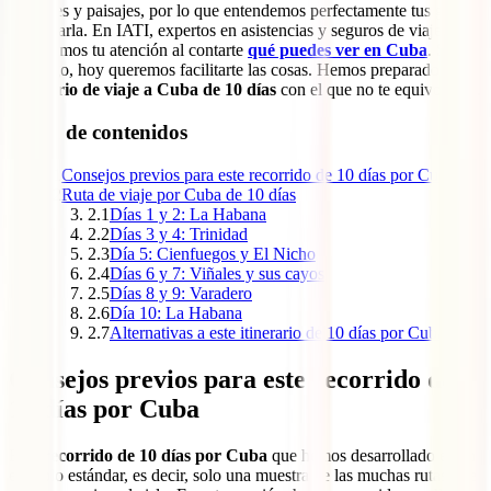
ciudades y paisajes, por lo que entendemos perfectamente tus ganas
de visitarla. En IATI, expertos en asistencias y seguros de viaje, ya
capturamos tu atención al contarte
qué puedes ver en Cuba
. Sin
embargo, hoy queremos facilitarte las cosas. Hemos preparado un
itinerario de viaje a Cuba de 10 días
con el que no te equivocarás.
Tabla de contenidos
1
Consejos previos para este recorrido de 10 días por Cuba
2
Ruta de viaje por Cuba de 10 días
2.1
Días 1 y 2: La Habana
2.2
Días 3 y 4: Trinidad
2.3
Día 5: Cienfuegos y El Nicho
2.4
Días 6 y 7: Viñales y sus cayos
2.5
Días 8 y 9: Varadero
2.6
Día 10: La Habana
2.7
Alternativas a este itinerario de 10 días por Cuba
Consejos previos para este recorrido de
10 días por Cuba
Este
recorrido de 10 días por Cuba
que hemos desarrollado es un
ejemplo estándar, es decir, solo una muestra de las muchas rutas que