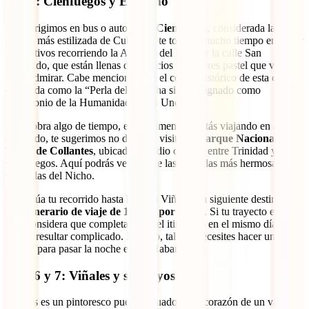
Día 5: Cienfuegos y El Nicho
Nos dirigimos en bus o auto hacia
Cienfuegos
, considerada la
ciudad más estilizada de Cuba. No te tomará mucho tiempo entender
los motivos recorriendo la Avenida del Prado y la calle San
Fernando, que están llenas de edificios en colores pastel que vale la
pena admirar. Cabe mencionar que el centro histórico de esta ciudad,
conocida como la “Perla del Sur”, ha sido designado como
Patrimonio de la Humanidad por la Unesco.
Si te sobra algo de tiempo, especialmente si estás viajando en auto
alquilado, te sugerimos no dejar de visitar el
Parque Nacional
Topes de Collantes
, ubicado a medio camino entre Trinidad y
Cienfuegos. Aquí podrás ver una de las cascadas más hermosas de
Cuba: las del Nicho.
Continúa tu recorrido hasta llegar a Viñales, tu siguiente destino en
este
itinerario de viaje de 10 días por Cuba
. Si tu trayecto es en
bus, considera que completar todo el itinerario en el mismo día
podría resultar complicado. Por ello, tal vez necesites hacer una
parada para pasar la noche en La Habana.
Días 6 y 7: Viñales y sus cayos
Viñales es un pintoresco pueblo situado en el corazón de un valle