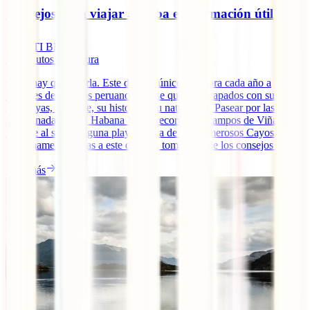
Consejos para viajar a Cuba e información útil
IATI Blog
10
minutos de lectura
Cuba hay que vivirla. Este destino único enamora cada año a
millones de viajeros peruanos que se quedan atrapados con su ritmo,
sus playas, su gente, su historia y su naturaleza. Pasear por las calles
adoquinadas de La Habana Vieja, recorrer los campos de Viñales,
tostarse al sol en alguna playa idílica de sus numerosos Cayos. Si
próximamente viajas a este destino, toma nota de los consejos [...]
Leer más