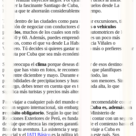
conocer la fascinante Santiago de Cuba, hay vuelos desde La
Habana que te ahorrarán considerablemente tiempo.
Tanto dentro de las ciudades como para realizar excursiones, tienes
la opción de negociar con conductores de
taxis o vehículos
privados
, muchos de los cuales son reliquias automotrices de los
años 50 y 60. Además, puedes emprender viajes un poco más
extensos, como el que va desde La Habana hacia Viñales o
Varadero. Tú decides si quieres gastar un poco más o prefieres tomar
una ruta por Cuba que sea más económica.
Si te preocupa el
clima
porque deseas disfrutar de esos destinos de
playa que has visto en fotos, te recomendamos que planifiques tu
viaje entre diciembre y mayo. Durante este periodo, las
probabilidades de precipitaciones y huracanes son menores. Sin
embargo, debes tener en cuenta que es temporada alta, lo que
significa más turistas y precios más altos.
Para viajar a cualquier país del mundo es muy recomendable contar
con un seguro internacional, sin embargo,
en Cuba es, además, un
requisito obligatorio
. Según lo que indica el Ministerio de
Relaciones Exteriores de Perú, es fundamental contar con un seguro
de viaje que ofrezca las mejores garantías desde el comienzo hasta el
final de tu aventura. La asistencia y seguro de viaje a Cuba es
esencial y el
IATI Básico
es la póliza ideal para este país. Sus