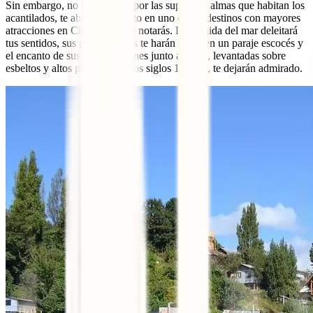
Sin embargo, no te inquietes por las supuestas almas que habitan los
acantilados, te absorberás tanto en uno de los destinos con mayores
atracciones en Chile que ni lo notarás. La comida del mar deleitará
tus sentidos, sus pastos verdes te harán sentir en un paraje escocés y
el encanto de sus construcciones junto al agua, levantadas sobre
esbeltos y altos pilotes entre los siglos 18 y 19, te dejarán admirado.