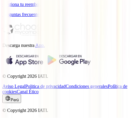
Gestiona tu reembolso
Preguntas frecuentes
Descarga nuestra
App.
© Copyright
2026
IATI.
Aviso Legal
Politica de privacidad
Condiciones generales
Política de
cookies
Canal Ético
Perú
© Copyright
2026
IATI.