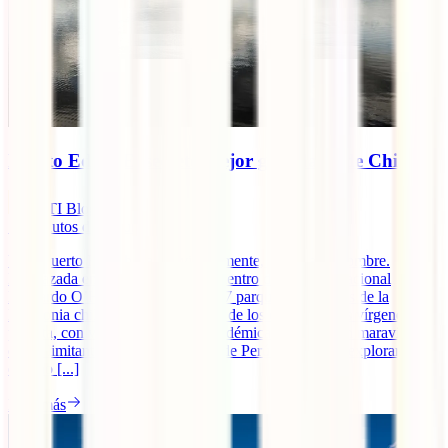
Puerto Edén: El secreto mejor guardado de Chile
IATI Blog
12
minutos de lectura
Villa Puerto Edén hace, inevitablemente, honor a su nombre.
Emplazada en la Isla Wellington, dentro del Parque Nacional
Bernardo O’Higgins (uno de los 17 parques nacionales de la
Patagonia chilena) cuenta con uno de los entornos más vírgenes del
planeta, con vegetación y fauna endémicas que son tan maravillosas
como limitantes. Para los viajeros de Perú que deseen explorar este
destino [...]
Leer más