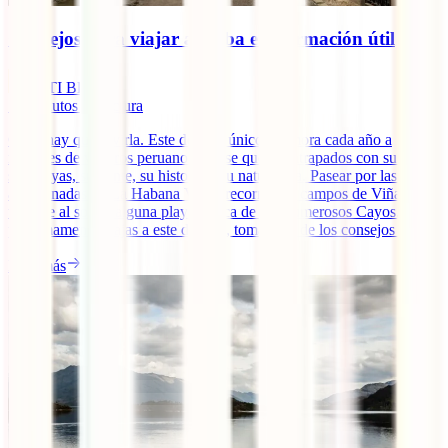
Consejos para viajar a Cuba e información útil
IATI Blog
10
minutos de lectura
Cuba hay que vivirla. Este destino único enamora cada año a
millones de viajeros peruanos que se quedan atrapados con su ritmo,
sus playas, su gente, su historia y su naturaleza. Pasear por las calles
adoquinadas de La Habana Vieja, recorrer los campos de Viñales,
tostarse al sol en alguna playa idílica de sus numerosos Cayos. Si
próximamente viajas a este destino, toma nota de los consejos [...]
Leer más