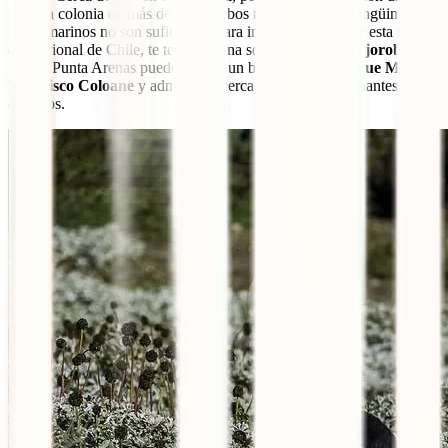
ruidosa colonia de más de 1,000 lobos marinos. Si los pingüinos y
lobos marinos no son suficientes para impulsarte a visitar esta región
excepcional de Chile, te tenemos una sorpresa:
ballenas jorobadas
.
Desde Punta Arenas puedes tomar un bote hacia el
Parque Marino
Francisco Coloane
y admirar de cerca a estos impresionantes
cetáceos.