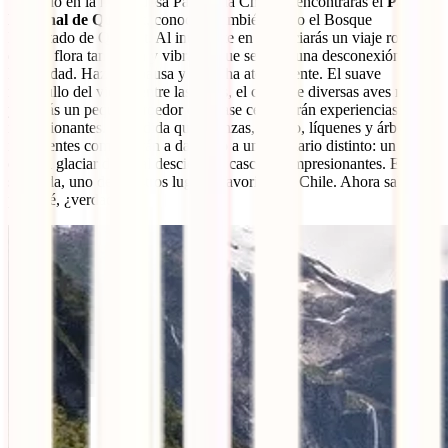
Ubicado en la majestuosa Patagonia Chilena, encontrarás el
Parque
Nacional de Queulat
, conocido también como el Bosque
Encantado de Queulat. Al internarte en él, iniciarás un viaje rodeado
de una flora tan densa y vibrante que sentirás una desconexión con
la realidad. Haz una pausa y escucha atentamente. El suave
murmullo del viento entre las hojas, el canto de diversas aves nativas
y quizás un pequeño roedor que pase cerca serán experiencias
impresionantes. A medida que avanzas, musgo, líquenes y árboles
imponentes comenzarán a dar paso a un escenario distinto: un
colosal glaciar del cual descienden cascadas impresionantes. Este es,
sin duda, uno de nuestros lugares favoritos de Chile. Ahora sabes
por qué, ¿verdad?