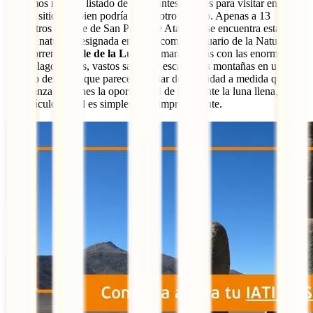
Cerramos nuestro listado de fascinantes lugares para visitar en Chile
con un sitio que bien podría ser de otro mundo. Apenas a 13
kilómetros al oeste de San Pedro de Atacama se encuentra esta
belleza natural, designada en 1982 como Santuario de la Naturaleza.
Al recorrer el
Valle de la Luna
, te maravillarás con las enormes
dunas, lagos secos, vastos salares y escarpadas montañas en un
entorno desértico que parece cambiar de tonalidad a medida que el
día avanza. Si tienes la oportunidad de ir durante la luna llena, el
espectáculo visual es simplemente impresionante.