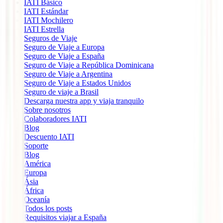
IATI Básico
IATI Estándar
IATI Mochilero
IATI Estrella
Seguros de Viaje
Seguro de Viaje a Europa
Seguro de Viaje a España
Seguro de Viaje a República Dominicana
Seguro de Viaje a Argentina
Seguro de Viaje a Estados Unidos
Seguro de viaje a Brasil
Descarga nuestra app y viaja tranquilo
Sobre nosotros
Colaboradores IATI
Blog
Descuento IATI
Soporte
Blog
América
Europa
Ásia
África
Oceanía
Todos los posts
Requisitos viajar a España