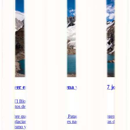
Qúe ver en Patagonia Chilena y Argentina: 7 joyas
IATI Blog
6
minutos de lectura
Descubre qué ver y qué hacer en la Patagonia chilena y argentina:
desde glaciares imponentes y parques nacionales hasta rutas de
senderismo y fauna única.