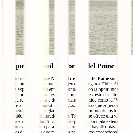
Parque Nacional de Torres del Paine
El impresionante
Parque Nacional de Torres del Paine
suele ser el
principal atractivo para muchos viajeros que llegan a Chile. Si
anhelas experimentar un entorno montañoso con la oportunidad de
realizar uno de los trekkings más impresionantes, este es el destino
ideal. La renombrada ruta de senderismo conocida como la “W” te
conduce a través de majestuosos lagos, montañas que superan los
3000 metros de altura y glaciares, hasta alcanzar uno de los lugares
más emblemáticos: el mirador de las Torres, que ofrece una vista
realmente espectacular. Si consideras que una caminata extensa
puede no ser adecuada para ti, no te preocupes, hay distintas
opciones de senderos que te brindan panorámicas excepcionales.