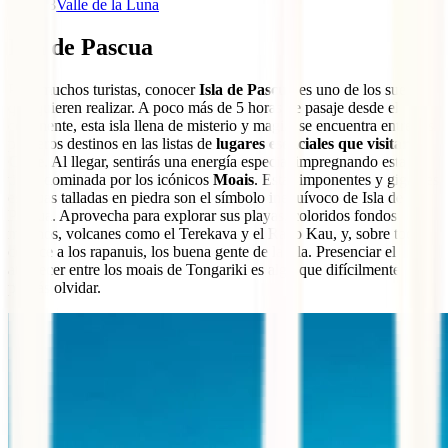
8
Valle de la Luna
Isla de Pascua
Para muchos turistas, conocer
Isla de Pascua
es uno de los sueños
que quieren realizar. A poco más de 5 horas de pasaje desde el
continente, esta isla llena de misterio y magia, se encuentra entre los
primeros destinos en las listas de
lugares esenciales que visitar en
Chile
. Al llegar, sentirás una energía especial impregnando esta
tierra dominada por los icónicos
Moais
. Estas imponentes y gigantes
estatuas talladas en piedra son el símbolo inequívoco de Isla de
Pascua. Aprovecha para explorar sus playas, coloridos fondos
marinos, volcanes como el Terekava y el Rano Kau, y, sobre todo,
conoce a los rapanuis, los buena gente de la isla. Presenciar el
atardecer entre los moais de Tongariki es algo que difícilmente
podrás olvidar.