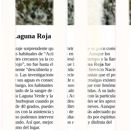
La Laguna Roja
Este paraje sorprendente que descubrir en Chile es poco común en
las listas habituales de “Actividades en Chile”. Aunque los
habitantes cercanos ya la conocen desde hace tiempo y la llaman
“Mar Rojo”, no fue hasta el 2009 que la
Laguna Roja
fue
oficialmente “descubierta y reconocida” por el Servicio Nacional de
Turismo. Las investigaciones más recientes apuntan que el peculiar
tono de sus aguas es consecuencia de unas microalgas existentes allí.
Sin embargo, los habitantes locales sostienen que este fenómeno es
el resultado de la sangre de muchas almas perdidas. A su lado, se
hallan la Laguna Verde y la Laguna Amarilla, con la particularidad
de que burbujean cuando personas desagradables se les aproximan.
A más de 40 grados, puedes zambullirte si te atreves. Aunque
contamos con la asistencia y seguro de viaje más adecuado para
Chile, no podemos intervenir si resultas atrapado por espíritus de
otro mundo. Así que, mejor anda con cuidado y disfruta del
misticismo del lugar.