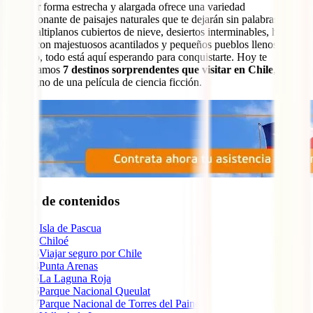
peculiar forma estrecha y alargada ofrece una variedad
impresionante de paisajes naturales que te dejarán sin palabras.
Desde altiplanos cubiertos de nieve, desiertos interminables, hasta
costas con majestuosos acantilados y pequeños pueblos llenos de
encanto, todo está aquí esperando para conquistarte. Hoy te
presentamos
7 destinos sorprendentes que visitar en Chile
, cada
uno digno de una película de ciencia ficción.
Tabla de contenidos
1
Isla de Pascua
2
Chiloé
3
Viajar seguro por Chile
4
Punta Arenas
5
La Laguna Roja
6
Parque Nacional Queulat
7
Parque Nacional de Torres del Paine