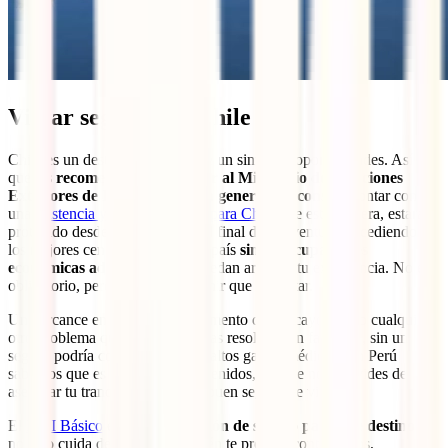
Viajar seguro por Chile
Chile es un destino que te ofrece un sinfín de oportunidades. Así
que,
es recomendable consultar al Ministerio de Relaciones
Exteriores de Perú, aunque en general se aconseja
contar con
una
asistencia y seguro de viaje para Chile.
De esta manera, estarás
protegido desde el inicio hasta el final de tu aventura, accediendo a
los mejores centros de salud del país
sin preocupaciones
económicas adicionales
que puedan arruinar tu experiencia. No es
obligatorio, pero es mejor prevenir que lamentar.
Un percance en Santiago, un alimento que te cayó mal, o cualquier
otro problema que en casa podrías resolver con facilidad, sin un
seguro podría costarte enfrentar altos gastos médicos. En Perú
sabemos que es mejor estar prevenidos, así que no te olvides de
asegurar tu tranquilidad con un buen seguro de viaje.
El
IATI Básico
es
la mejor opción de seguro para este destino
, y
no solo cuida de tu salud; también te protege contra robos,