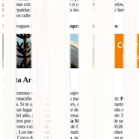
problemas con tu equipaje, retrasos o cancelaciones de vuelos, y
hasta repatriación. La repatriación o transporte sanitario de heridos o
enfermos cubre el 100% del coste.
No arriesgues tu tranquilidad y
compra ahorita tu seguro
:
Punta Arenas
En el extremo sur de Chile, los paisajes sufren una gran
transformación para ofrecernos otra maravilla por descubrir:
Punta
Arenas
. Si te apasionan los animales, especialmente los marinos,
este es un lugar que no puedes dejar de visitar. Dependiendo de la
época del año, podrás observar diversas especies allí. A solo 35
kilómetros por mar se encuentra
Isla Magdalena
, hogar de una de
las mayores colonias de pingüinos de Chile, con más de 60,000
parejas. Los meses ideales para visitarlos son entre noviembre y
marzo. Cerca de ahí, en
Isla Marta
, podrás encontrarte con una