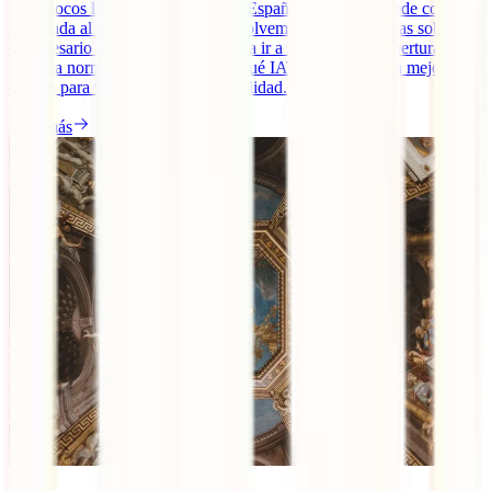
Muy pocos lo saben, pero viajar a España sin seguro puede costarte
la entrada al país. En esta guía, resolvemos todas tus dudas sobre si
es necesario un seguro de viaje para ir a España, qué coberturas
exige la normativa europea y por qué IATI Estándar es la mejor
opción para viajar con total tranquilidad.
Leer más