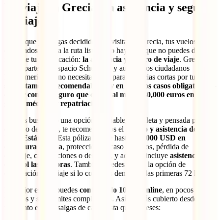
No viajes a Grecia sin asistencia y seguro
de viaje
Puede que ya tengas decidido qué visitar en Grecia, tus vuelos
comprados y hasta la ruta lista, pero hay algo que no puedes dejar
fuera de tu planificación:
la asistencia y seguro de viaje
. Grecia
forma parte del Espacio Schengen, y aunque los ciudadanos
latinoamericanos no necesitan visa para estancias cortas por turismo,
sí es altamente recomendable —y en muchos casos obligatorio—
contar con un seguro que cubra al menos 30,000 euros en
gastos médicos y repatriación
.
Si estás buscando una opción confiable, completa y pensada para
este tipo de viajes, te recomendamos el
seguro y asistencia de viaje
IATI Estándar
. Esta póliza ofrece hasta
100,000 USD en
cobertura médica
, protección en caso de robos, pérdida de
equipaje, cancelaciones o demoras, y además incluye
asistencia en
español las 24 horas
. También puedes añadir la opción de
cancelación del viaje si lo contratas dentro de las primeras 72 horas.
Lo mejor es que puedes
contratarlo 100 % online
, en pocos
minutos y sin trámites complicados. Así, estarás cubierto desde el
momento en que salgas de casa hasta que regreses: