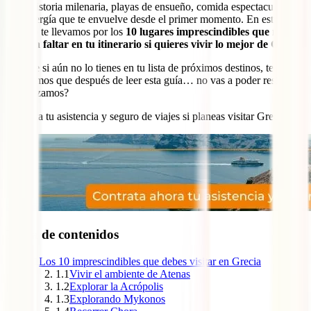
todo: historia milenaria, playas de ensueño, comida espectacular y
una energía que te envuelve desde el primer momento. En este
artículo te llevamos por los
10 lugares imprescindibles que no
pueden faltar en tu itinerario si quieres vivir lo mejor de Grecia
.
Así que si aún no lo tienes en tu lista de próximos destinos, te
advertimos que después de leer esta guía… no vas a poder resistirte.
¿Empezamos?
Contrata tu asistencia y seguro de viajes si planeas visitar Grecia:
Tabla de contenidos
1
Los 10 imprescindibles que debes visitar en Grecia
1.1
Vivir el ambiente de Atenas
1.2
Explorar la Acrópolis
1.3
Explorando Mykonos