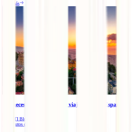
Leer más
¿Es necesario un seguro de viaje para ir a España?
IATI Blog
11
minutos de lectura