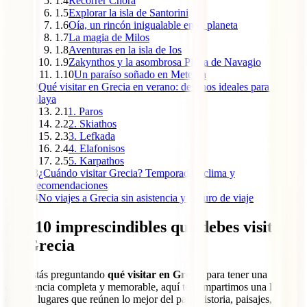
1.4
Recorrer Chora
1.5
Explorar la isla de Santorini
1.6
Oía, un rincón inigualable en el planeta
1.7
La magia de Milos
1.8
Aventuras en la isla de Ios
1.9
Zakynthos y la asombrosa Playa de Navagio
1.10
Un paraíso soñado en Meteora
2
Qué visitar en Grecia en verano: destinos ideales para sol y
playa
2.1
1. Paros
2.2
2. Skiathos
2.3
3. Lefkada
2.4
4. Elafonisos
2.5
5. Karpathos
3
¿Cuándo visitar Grecia? Temporadas, clima y
recomendaciones
4
No viajes a Grecia sin asistencia y seguro de viaje
Los 10 imprescindibles que debes visitar
en Grecia
Si te estás preguntando
qué visitar en Grecia
para tener una
experiencia completa y memorable, aquí te compartimos una lista
con 10 lugares que reúnen lo mejor del país: historia, paisajes,