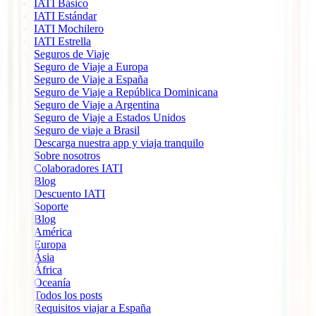
IATI Básico
IATI Estándar
IATI Mochilero
IATI Estrella
Seguros de Viaje
Seguro de Viaje a Europa
Seguro de Viaje a España
Seguro de Viaje a República Dominicana
Seguro de Viaje a Argentina
Seguro de Viaje a Estados Unidos
Seguro de viaje a Brasil
Descarga nuestra app y viaja tranquilo
Sobre nosotros
Colaboradores IATI
Blog
Descuento IATI
Soporte
Blog
América
Europa
Ásia
África
Oceanía
Todos los posts
Requisitos viajar a España