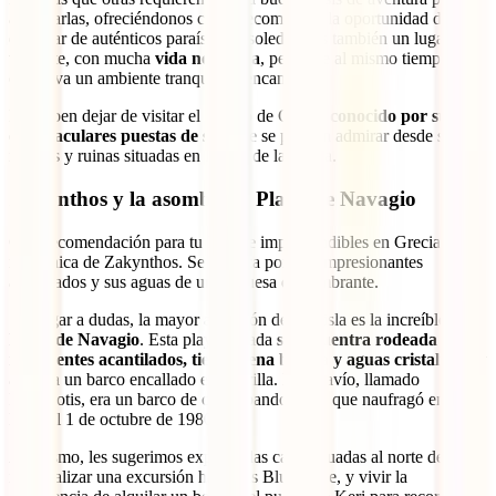
alcanzarlas, ofreciéndonos como recompensa la oportunidad de
disfrutar de auténticos paraísos en soledad. Es también un lugar
vibrante, con mucha
vida nocturna
, pero que al mismo tiempo
conserva un ambiente tranquilo y encantador.
No deben dejar de visitar el pueblo de Chora,
conocido por sus
espectaculares puestas de sol
, que se pueden admirar desde sus
iglesias y ruinas situadas en lo alto de la colina.
Zakynthos y la asombrosa Playa de Navagio
Otra recomendación para tu lista de imprescindibles en Grecia es la
isla jónica de Zakynthos. Se destaca por sus impresionantes
acantilados y sus aguas de un turquesa deslumbrante.
Sin lugar a dudas, la mayor atracción de esta isla es la increíble
Playa de Navagio
. Esta playa aislada
se encuentra rodeada de
imponentes acantilados, tiene arena blanca y aguas cristalinas
, y
alberga un barco encallado en la orilla. Este navío, llamado
Panagiotis, era un barco de contrabando turco que naufragó en este
lugar el 1 de octubre de 1980.
Asimismo, les sugerimos explorar las calas situadas al norte de la
isla, realizar una excursión hacia las Blue Cave, y vivir la