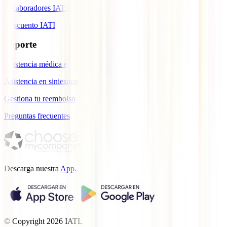
Colaboradores IATI
Descuento IATI
Soporte
Asistencia médica en viajes
Asistencia en siniestros
Gestiona tu reembolso
Preguntas frecuentes
Descarga nuestra
App.
© Copyright
2026
IATI.