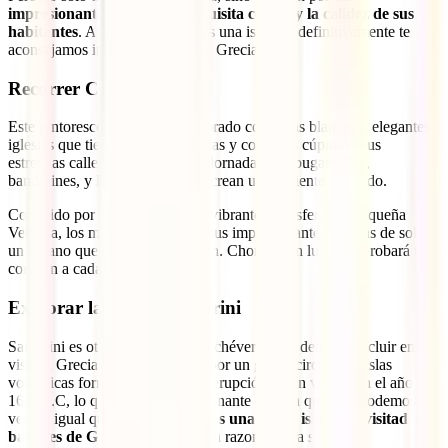
impresionantes playas, su exquisita cocina y la calidez de sus
habitantes
. Así que Mykonos es una isla que definitivamente te
aconsejamos incluir en tu viaje a Grecia.
Recorrer Chora
Este pintoresco pueblo está decorado con casas blancas y elegantes
iglesias que tienen vistosas puertas y coloridas cúpulas. Sus
estrechas calles y plazas están adornadas con buganvillas,
banderines, y luces festivas que crean un ambiente animado.
Conocido por sus boutiques, su vibrante atmósfera, su Pequeña
Venecia, los molinos de viento, sus impresionantes puestas de sol y
un verano que parece no tener fin. Chora es un lugar que robará tu
corazón a cada paso.
Explorar la isla de Santorini
Santorini es otra de las islas más chéveres que deberías incluir en tu
visita a Grecia. Está compuesto por un grupo circular de islas
volcánicas formadas a raíz de la erupción de un volcán en el año
1628 a.C, lo que creó la impresionante caldera que hoy podemos
ver. Al igual que Mykonos, esta
es una de las islas más visitadas y
bacanes de Grecia
, y no le faltan razones para serlo.