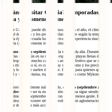
¿Cuándo visitar Grecia? Temporadas,
clima y recomendaciones
Aunque Grecia se puede disfrutar durante todo el año, el clima, la
cantidad de turistas y los precios varían bastante según la temporada.
Elegir la época adecuada hará que vivas una experiencia mucho más
completa (y posiblemente más económica).
El
verano (junio a septiembre)
es la temporada alta. Durante estos
meses, las islas están en su máximo esplendor: playas llenas de vida,
cielos despejados, mucho calor y un ambiente festivo que se siente
en cada rincón. Eso sí, es cuando hay más turismo y los precios de
vuelos y hospedaje suelen dispararse. Es ideal para quienes quieren
mar, sol y vida nocturna, especialmente en islas como Mykonos o
Ios.
Si prefieres un ambiente más relajado,
el otoño (septiembre a
noviembre)
puede ser tu mejor opción. El clima sigue siendo cálido,
especialmente en septiembre, pero con mucha menos gente. Es una
época ideal para recorrer sitios arqueológicos sin aglomeraciones y
disfrutar de precios más accesibles.