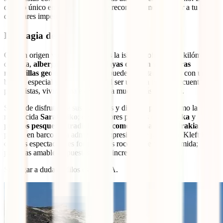
destino único en el mundo, que te recomendamos agregar a tu lista
de lugares imperdibles en Grecia.
La magia de Milos
Con un origen volcánico, Milos es la isla que ofrece más kilómetros
de costa,
albergando unas 70 playas que son verdaderas
maravillas geológicas
, donde se puede disfrutar de calas con una
belleza especial y sorprendente. Al ser una isla menos frecuentada
por turistas, vivirás una experiencia mucho más auténtica.
Se puede disfrutar de sus hermosas y diversas playas, como la
reconocida
Sarakiniko
; encantadores pueblos como
Plaka
y
puertos pesqueros tradicionales como Klima y Mandrakia
;
paseos en barco para admirar el impresionante paisaje de Kleftiko
con sus espectaculares formaciones rocosas; deliciosa comida;
personas amables y puestas de sol increíbles.
Sin lugar a dudas, Milos es la ISLA.