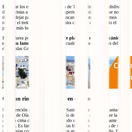
Explorar los encantadores pueblos de Thira e Imerovigli, disfrutando
de las vistas a la caldera, es una experiencia inolvidable que no
deben dejar pasar. Para quienes buscan emociones, sugerimos
realizar el trekking que conecta Thira con Oía, considerado el
pueblo más hermoso de la isla.
Por si fuera poco,
Santorini ofrece playas de origen volcánico,
como su famosa Playa Roja
, las cuales contrastan con las del resto
de las Islas Griegas.
Oía, un rincón inigualable en el planeta
Una mención destacada dentro de Santorini merece el encantador
pueblo de Oía. El pintoresco pueblo de Oía se asienta sobre la
abrupta cima de Santorini, ofreciendo una vista impresionante de la
caldera. Es famoso por sus viviendas blancas, sus molinos de viento,
sus iglesias con cúpulas azules y sus atardeceres de ensueño. Es un