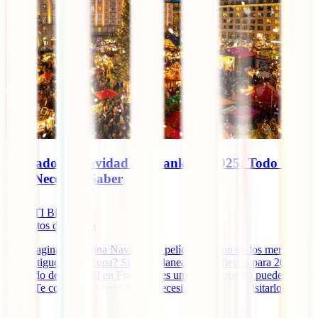
Mercado de Navidad en Frankfurt 2025: Todo lo
Que Necesitas Saber
IATI Blog
8
minutos de lectura
¿Te imaginas vivir una Navidad de película en uno de los mercados
más antiguos de Europa? Si estás planeando tus fiestas para 2025, el
Mercado de Navidad en Frankfurt es un destino que no puedes dejar
pasar. Te contaremos todo lo que necesitas saber para visitarlo este
año