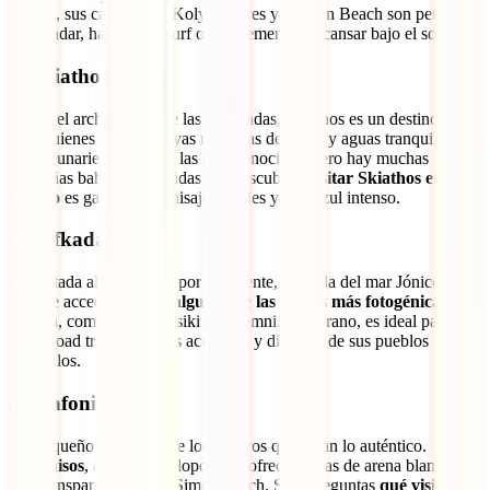
verano, sus calas como Kolymbithres y Golden Beach son perfectas
para nadar, hacer windsurf o simplemente descansar bajo el sol.
2. Skiathos
Parte del archipiélago de las Espóradas, Skiathos es un destino ideal
para quienes buscan playas rodeadas de pinos y aguas tranquilas.
Koukounaries es una de las más conocidas, pero hay muchas
pequeñas bahías escondidas por descubrir.
Visitar Skiathos en
verano
es garantía de paisajes verdes y mar azul intenso.
3. Lefkada
Conectada al continente por un puente, esta isla del mar Jónico es
fácil de acceder y
tiene algunas de las playas más fotogénicas de
Grecia
, como Porto Katsiki y Egremni. En verano, es ideal para
hacer road trips, deportes acuáticos y disfrutar de sus pueblos
tranquilos.
4. Elafonisos
Un pequeño secreto entre los viajeros que aman lo auténtico.
Elafonisos
, al sur del Peloponeso, ofrece playas de arena blanca y
mar transparente, como Simos Beach. Si te preguntas
qué visitar en