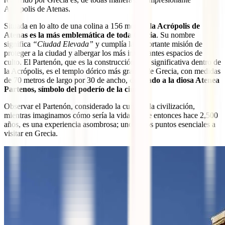
Acrópolis de Atenas.
Situada en lo alto de una colina a 156 metros,
la Acrópolis de
Atenas es la más emblemática de toda Grecia
. Su nombre
significa
“Ciudad Elevada”
y cumplía la importante misión de
proteger a la ciudad y albergar los más importantes espacios de
culto. El Partenón, que es la construcción más significativa dentro de
la Acrópolis, es el templo dórico más grande de Grecia, con medidas
de 70 metros de largo por 30 de ancho,
dedicado a la diosa Atenea
Partenos, símbolo del poderío de la ciudad
.
Observar el Partenón, considerado la cuna de la civilización,
mientras imaginamos cómo sería la vida en ese entonces hace 2,500
años, es una experiencia asombrosa; uno de los puntos esenciales a
visitar en Grecia.