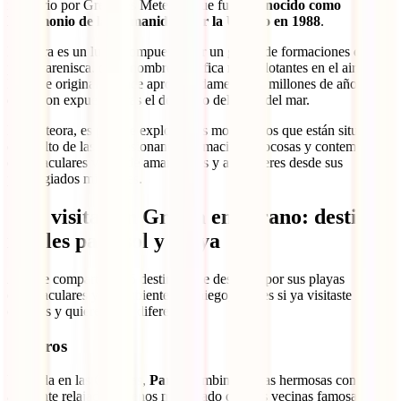
itinerario por Grecia es Meteora, que fue
reconocido como
Patrimonio de la Humanidad por la Unesco en 1988
.
Meteora es un lugar compuesto por un grupo de formaciones de
piedra arenisca, cuyo nombre significa rocas flotantes en el aire.
Estas se originaron hace aproximadamente 30 millones de años y
quedaron expuestas tras el descenso del nivel del mar.
En Meteora, es posible explorar sus monasterios que están situados
en lo alto de las impresionantes formaciones rocosas y contemplar
espectaculares vistas de amaneceres y atardeceres desde sus
privilegiados miradores.
Qué visitar en Grecia en verano: destinos
ideales para sol y playa
Aquí te compartimos 5 destinos que destacan por sus playas
espectaculares y su ambiente veraniego, ideales si ya visitaste los
clásicos y quieres algo diferente:
1. Paros
Ubicada en las Cícladas,
Paros
combina playas hermosas con un
ambiente relajado y menos masificado que sus vecinas famosas. En