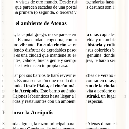
cultura y vistas de otro mundo. Desde ruinas legendarias hasta
playas que parecen sacadas de una postal, estos destinos son ideales
para una primera (o segunda, o tercera) visita:
Vivir el ambiente de Atenas
Atenas, la capital griega, no se parece en nada a otras capitales de
Europa. Es una ciudad acogedora, con mucha vida y un ambiente
nocturno vibrante.
En cada rincón se respira historia y cultura
,
permitiendo disfrutar de agradables paseos por sus coloridos barrios.
Atenas es una ciudad que mantiene su esencia genuina, donde sus
habitantes, cálidos, buena gente y siempre alegres, te harán sentir
como si estuvieras en tu propia casa.
Caminar por sus barrios te hará revivir esas noches de verano en tu
distrito. Es una sensación que resulta difícil encontrar en otras partes
del mundo.
Desde Plaka, el rincón más antiguo de la ciudad, al
pie de la Acrópolis
. Este barrio auténtico te invita a perderte entre
sus callejones laberínticos hasta llegar a
Monastiraki
, un lugar lleno
de tiendas y restaurantes con un ambiente muy especial.
Explorar la Acrópolis
Sin duda alguna, la razón principal para visitar Atenas durante tu
recorrido por Grecia es, de todas maneras, la impresionante