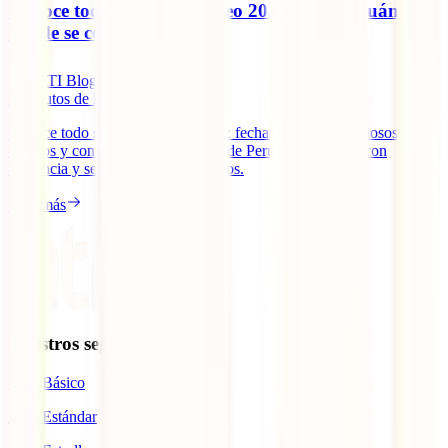
Conoce todo sobre el Jubileo 2025: qué es, cuándo y
dónde se celebra
IATI Blog
8
minutos de lectura
Conoce todo sobre el Jubileo 2025: fechas, destinos religiosos,
eventos y consejos para vivirlo desde Perú o en Europa, con
asistencia y seguro de viaje incluidos.
Leer más
Nuestros seguros
IATI Básico
IATI Estándar