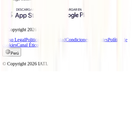
© Copyright
2026
IATI.
Aviso Legal
Politica de privacidad
Condiciones generales
Política de
cookies
Canal Ético
Perú
© Copyright
2026
IATI.