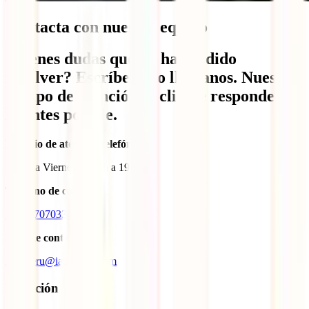
Contacta con nuestro equipo
¿Tienes dudas que no has podido
resolver? Escríbenos o llámanos. Nuestro
equipo de atención al cliente responderá
lo antes posible.
Horario de atención telefónica
Lunes a Viernes de 10h a 19h
Teléfono de contacto
+51 1 7070334
Mail de contacto
info.peru@iatiglobal.com
Dirección