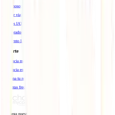
Sobre nosotros
Blog de viajes
Premios IATI
Colaboradores IATI
Descuento IATI
Soporte
Asistencia médica en viajes
Asistencia en siniestros
Gestiona tu reembolso
Preguntas frecuentes
Descarga nuestra
App.