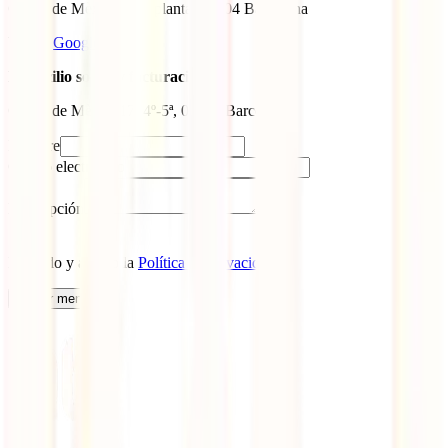
Carrer de Mèxic, 3, 3a planta, 08004 Barcelona
Ver en
Google Maps
Domicilio social y facturación
Carrer de Mèxic, 17, 4º-5ª, 08004 Barcelona
Nombre
Correo electrónico
Descripción
He leído y acepto la
Política de Privacidad
Enviar mensaje