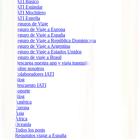
IATI Básico
IATI Estándar
IATI Mochilero
IATI Estrella
Seguros de Viaje
Seguro de Viaje a Europa
Seguro de Viaje a España
Seguro de Viaje a República Dominicana
Seguro de Viaje a Argentina
Seguro de Viaje a Estados Unidos
Seguro de viaje a Brasil
Descarga nuestra app y viaja tranquilo
Sobre nosotros
Colaboradores IATI
Blog
Descuento IATI
Soporte
Blog
América
Europa
Ásia
África
Oceanía
Todos los posts
Requisitos viajar a España