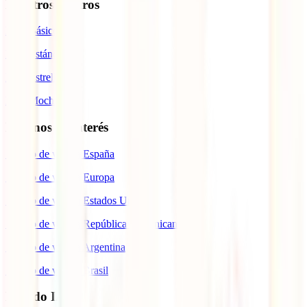
Nuestros seguros
IATI Básico
IATI Estándar
IATI Estrella
IATI Mochilero
Destinos de interés
Seguro de viaje a España
Seguro de viaje a Europa
Seguro de viaje a Estados Unidos
Seguro de viaje a República Dominicana
Seguro de viaje a Argentina
Seguro de viaje a Brasil
Mundo IATI