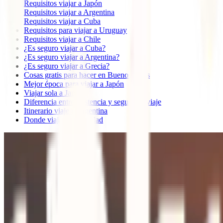
Requisitos viajar a Japón
Requisitos viajar a Argentina
Requisitos viajar a Cuba
Requisitos para viajar a Uruguay
Requisitos viajar a Chile
¿Es seguro viajar a Cuba?
¿Es seguro viajar a Argentina?
¿Es seguro viajar a Grecia?
Cosas gratis para hacer en Buenos Aires
Mejor época para viajar a Japón
Viajar sola a Japón
Diferencia entre asistencia y seguro de viaje
Itinerario viaje a Argentina
Donde viajar en Navidad