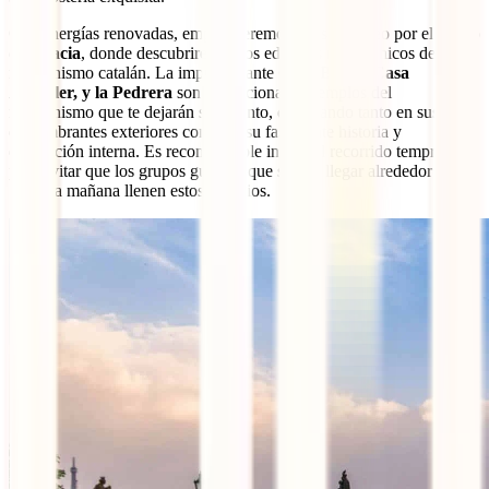
Con energías renovadas, emprenderemos nuestro paseo por el
Paseo
de Gracia
, donde descubriremos los edificios más icónicos del
modernismo catalán. La impresionante
Casa Batlló, Casa
Amatller, y la Pedrera
son excepcionales ejemplos del
modernismo que te dejarán sin aliento, destacando tanto en sus
deslumbrantes exteriores como en su fascinante historia y
decoración interna. Es recomendable iniciar el recorrido temprano
para evitar que los grupos guiados que suelen llegar alrededor de las
11 de la mañana llenen estos espacios.