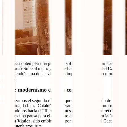
¿Quieres contemplar una puesta de sol con vistas panorámicas de
Barcelona? Sube al metro y dirígete hacia los
bunkers del Carmel
,
donde tendrás una de las vistas más impresionantes para culminar tu
jornada.
Día 2: modernismo catalán con otro toque
Comenzamos el segundo día igual que ayer, en el corazón de
Barcelona, la Plaza Cataluña, pero vamos a cambiar de rumbo,
dirigiéndonos hacia el Tibidabo. Antes de partir en esta dirección,
hagamos una pausa para el desayuno a solo 5 minutos en la famosa
Granja Viader
, sitio emblemático por el nacimiento del Cacaolat y
su repostería exquisita.