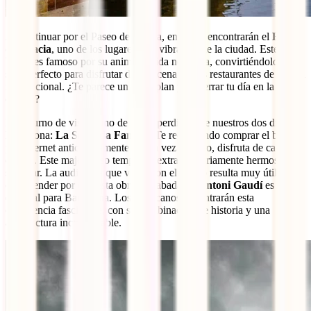
Al continuar por el Paseo de Gracia, en breve encontrarán el
Barrio
de Gracia
, uno de los lugares más vibrantes de la ciudad. Este
barrio es famoso por su animada vida nocturna, convirtiéndolo en el
sitio perfecto para disfrutar de una cena en sus restaurantes de cocina
internacional. ¿Te parece un buen plan para cerrar tu día en la
ciudad?
Es el turno de visitar uno de los imperdibles de nuestros dos días por
Barcelona:
La Sagrada Familia
. Te recomiendo comprar el boleto
por internet anticipadamente y, una vez adentro, disfruta de cada
detalle. Este majestuoso templo es extraordinariamente hermoso y
singular. La audioguía que viene con el boleto resulta muy útil para
comprender por qué esta obra inacabada de
Antoni Gaudí
es tan
especial para Barcelona. Los mexicanos encontrarán esta
experiencia fascinante, con su combinación de historia y una
arquitectura incomparable.