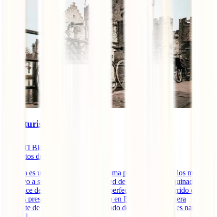
Cicloturismo en Bélgica
IATI Blog
4
minutos de lectura
Bélgica es un país plano, con un clima primaveral desde los meses
de mayo a septiembre y una gran red de pavimento adoquinado, lo
cual hace de este país el escenario perfecto para ser recorrido en bici.
Hoy os presentamos el cicloturismo en Bélgica, una manera
diferente de conocer el país. Partiendo de estas premisas es natural
que [...]