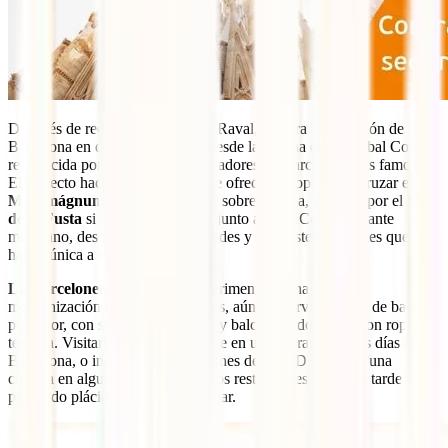
Después de recorrer el barrio del Raval, nuestra exploración de
Barcelona en dos días continúa desde la estatua de Cristóbal Colón,
reconocida por ser uno de los miradores de Barcelona más famosos.
El trayecto hacia la Barceloneta te ofrece dos opciones: cruzar el
Maremágnum
si deseas caminar sobre el agua, o seguir por el
Moll
de la Fusta
si optas por el paseo junto al mar. Como visitante
mexicano, descubrirás las similitudes y contrastes culturales que
hacen única a esta ciudad.
La Barceloneta
, aunque ha experimentado una notable
modernización en los últimos años, aún conserva su alma de barrio
pescador, con sus calles angostas y balcones adornados con ropa
tendida. Visitarla es imprescindible en un itinerario de dos días en
Barcelona, o incluso si solo dispones de uno. Disfruta de una
comida en alguno de sus exquisitos restaurantes y pasa la tarde
paseando plácidamente junto al mar.