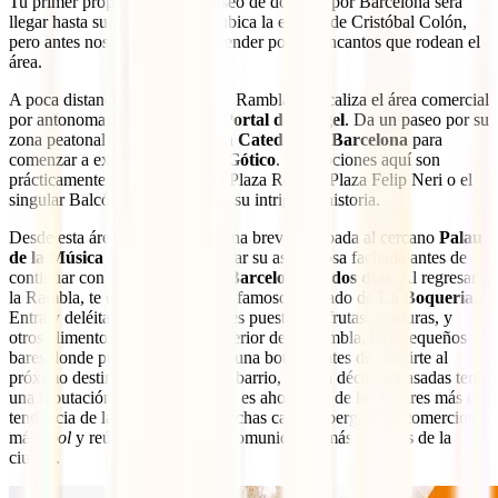
Tu primer propósito en este paseo de dos días por Barcelona será
llegar hasta su final, donde se ubica la estatua de Cristóbal Colón,
pero antes nos dejaremos sorprender por los encantos que rodean el
área.
A poca distancia del inicio de la Rambla se localiza el área comercial
por antonomasia de la ciudad,
Portal del Ángel
. Da un paseo por su
zona peatonal y dirígete hacia la
Catedral de Barcelona
para
comenzar a explorar el
Barrio Gótico
. Las opciones aquí son
prácticamente interminables: la Plaza Real, la Plaza Felip Neri o el
singular Balcón del Obispo con su intrigante historia.
Desde esta área, puedes hacer una breve escapada al cercano
Palau
de la Música Catalana
y admirar su asombrosa fachada antes de
continuar con este itinerario de
Barcelona en dos días
. Al regresar a
la Rambla, te encontrarás con el famoso mercado de
La Boqueria
.
Entra y deléitate con los vibrantes puestos de frutas, verduras, y
otros alimentos. En la parte posterior de la Rambla, hay pequeños
bares donde puedes disfrutar de una botana antes de dirigirte al
próximo destino:
el Raval
. Este barrio, que en décadas pasadas tenía
una reputación menos favorable, es ahora uno de los lugares más en
tendencia de la ciudad. Sus estrechas calles albergan los comercios
más
cool
y reúnen a una de las comunidades más diversas de la
ciudad.