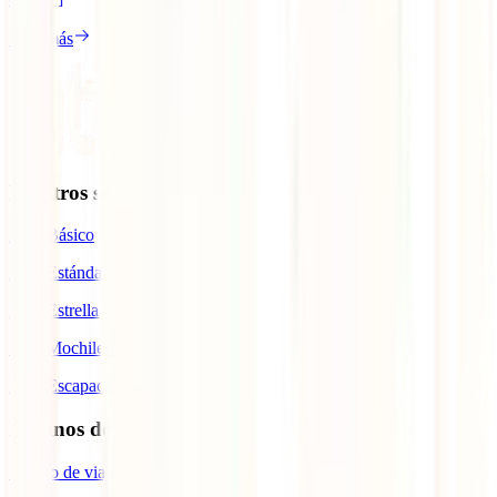
Leer más
Nuestros seguros
IATI Básico
IATI Estándar
IATI Estrella
IATI Mochilero
IATI Escapadas
Destinos de interés
Seguro de viaje a Europa