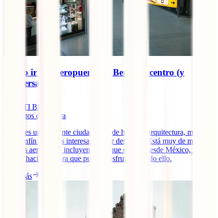
Cómo ir del Aeropuerto de Berlín al centro (y
viceversa)
IATI Blog
7
minutos de lectura
Berlín es una vibrante ciudad llena de historia, arquitectura, museos
y un sinfín de cosas interesantes por descubrir. Está muy de moda y
muchas aerolíneas, incluyendo las que operan desde México, ponen
rumbo hacia ahí para que puedas disfrutar de todo ello.
Leer más