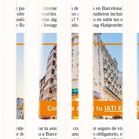
¿Qué te pareció este itinerario de fin de semana en Barcelona? La
ciudad ofrece innumerables atractivos que no pudieron incluirse en
esta ocasión. ¿Añadirías alguno más? No dudes en subir tus mejores
fotos de Barcelona a Instagram usando el hashtag #Iatiporelmundo
¡No olvides asegurar tu asistencia y contratar un seguro de viaje para
disfrutar de tu visita a Barcelona! Aunque no es obligatorio, es