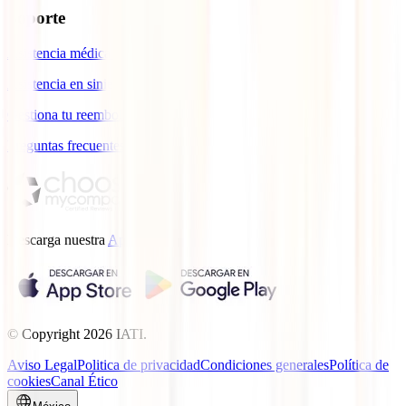
Soporte
Asistencia médica en viajes
Asistencia en siniestros
Gestiona tu reembolso
Preguntas frecuentes
Descarga nuestra
App.
© Copyright
2026
IATI.
Aviso Legal
Politica de privacidad
Condiciones generales
Política de
cookies
Canal Ético