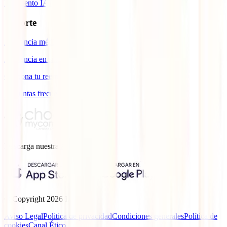
Descuento IATI
Soporte
Asistencia médica en viajes
Asistencia en siniestros
Gestiona tu reembolso
Preguntas frecuentes
Descarga nuestra
App.
© Copyright
2026
IATI.
Aviso Legal
Politica de privacidad
Condiciones generales
Política de
cookies
Canal Ético