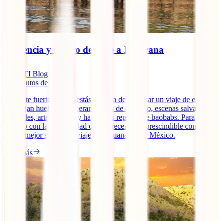
Asistencia y seguro de viaje a Botswana
IATI Blog
10
minutos de lectura
Agárrate fuerte porque estás a punto de empezar un viaje de esos
que dejan huella. Te esperan safaris de ensueño, escenas salvajes
increíbles, arte rupestre y hasta islas repletas de baobabs. Para
gozarlo con la tranquilidad que mereces es imprescindible contar
con el mejor seguro de viaje a Botsuana desde México.
Leer más