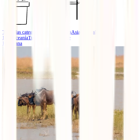
Todas las categorías
África
América
Asia
Europa
Eventos
IATI
Oceanía
Turismo Responsable
Botswana