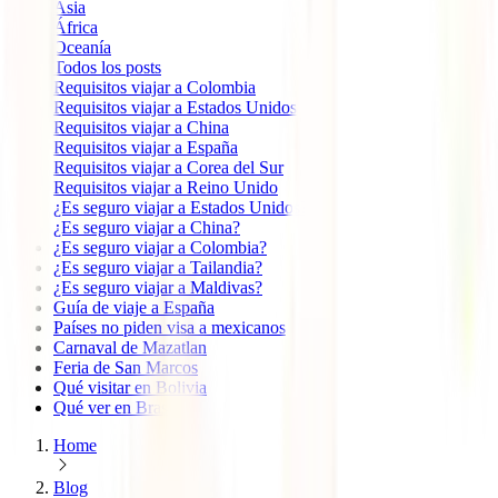
Ásia
África
Oceanía
Todos los posts
Requisitos viajar a Colombia
Requisitos viajar a Estados Unidos
Requisitos viajar a China
Requisitos viajar a España
Requisitos viajar a Corea del Sur
Requisitos viajar a Reino Unido
¿Es seguro viajar a Estados Unidos?
¿Es seguro viajar a China?
¿Es seguro viajar a Colombia?
¿Es seguro viajar a Tailandia?
¿Es seguro viajar a Maldivas?
Guía de viaje a España
Países no piden visa a mexicanos
Carnaval de Mazatlan
Feria de San Marcos
Qué visitar en Bolivia
Qué ver en Brasil
Home
Blog