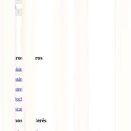
1
Nuestros seguros
IATI Básico
IATI Estándar
IATI Estrella
IATI Mochilero
IATI Escapadas
Destinos de interés