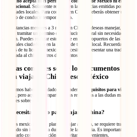
China no acepta ni el permiso de conducir de México ni el
internacional
. Solamente reconocen las licencias emitidas por sus
autoridades locales. Para conducir en China, deberás obtener un
permiso de conducir temporal chino.
Para estancias menores a 3 meses en China si deseas manejar,
puedes tramitar un permiso de conducir temporal sin necesidad de
examen. Puedes realizar este trámite en los aeropuertos de las
principales ciudades o en la policía de tránsito local. Recuerda que,
además de tu licencia mexicana, necesitarás presentar una traducción
certificada al chino y otros documentos.
Dudas comunes sobre los documentos
para viajar a China desde México
Esperamos haberte ayudado a entender los
requisitos para viajar a
China
, pero aquí te compartimos las respuestas a las dudas más
comunes sobre ellos:
¿Se necesita visado para viajar a China?
Para los mexicanos que planean viajar a China, se requiere tramitar
un visado sin importar la duración de la estancia. Es importante
gestionarlo con anticipación para evitar inconvenientes.