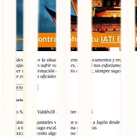
No olvides que, por la situación vigente, los documentos y requisitos
para viajar pueden sufrir variaciones. En IATI nos esforzamos por
mantener esta información al día. No obstante, siempre sugerimos
verificar en fuentes oficiales.
Calcula tu seguro
Comentarios (1)
Gerardo Sánchez Valdés
18 de octubre de 2025
Hola quisiera preguntarles voy tomar un vuelo a Japón desde
Madrid a tokio y hago escala en china de 2 horas
soy mexicano, necesito algun permiso ?