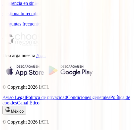
Asistencia en siniestros
Gestiona tu reembolso
Preguntas frecuentes
Descarga nuestra
App.
© Copyright
2026
IATI.
Aviso Legal
Politica de privacidad
Condiciones generales
Política de
cookies
Canal Ético
México
© Copyright
2026
IATI.