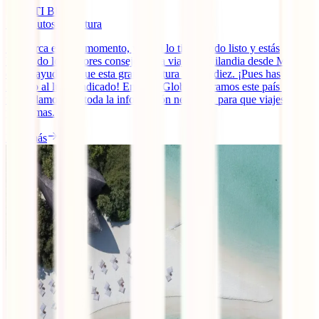
IATI Blog
12
minutos de lectura
Se acerca el gran momento, ya casi lo tienes todo listo y estás
buscando los mejores consejos para viajar a Tailandia desde México
que te ayuden a que esta gran aventura sea un diez. ¡Pues has
llegado al lugar indicado! En IATI Global adoramos este país y hoy
te ayudamos con toda la información necesaria para que viajes sin
problemas.
Leer más