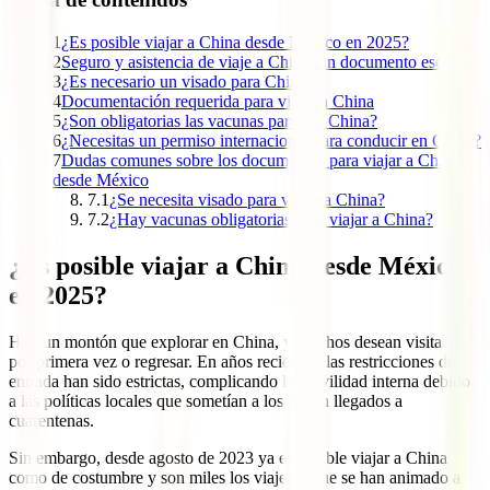
1
¿Es posible viajar a China desde México en 2025?
2
Seguro y asistencia de viaje a China, un documento esencial
3
¿Es necesario un visado para China?
4
Documentación requerida para viajar a China
5
¿Son obligatorias las vacunas para ir a China?
6
¿Necesitas un permiso internacional para conducir en China?
7
Dudas comunes sobre los documentos para viajar a China
desde México
7.1
¿Se necesita visado para viajar a China?
7.2
¿Hay vacunas obligatorias para viajar a China?
¿Es posible viajar a China desde México
en 2025?
Hay un montón que explorar en China, y muchos desean visitarlo
por primera vez o regresar. En años recientes, las restricciones de
entrada han sido estrictas, complicando la movilidad interna debido
a las políticas locales que sometían a los recién llegados a
cuarentenas.
Sin embargo, desde agosto de 2023 ya es posible viajar a China
como de costumbre y son miles los viajeros que se han animado a