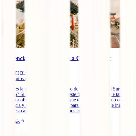
Asistencia y seguro de viaje a Corea del Sur
IATI Blog
13
minutos de lectura
¿Cuál es la mejor asistencia y seguro de viaje a Corea del Sur desde
México? Si tienes en mente visitar este fascinante país, que tanto
tiene por ofrecerte, es muy normal que te estés preguntando con qué
asistencia y seguro de viaje hacerte para estar protegido de inicio a
fin de esta aventura. Aquí te contamos todos los detalles.
Leer más