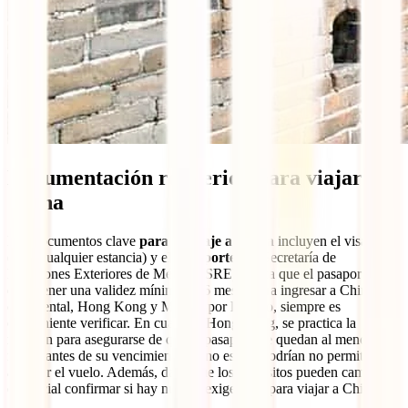
Documentación requerida para viajar a
China
Los documentos clave
para un viaje a China
incluyen el visado
(para cualquier estancia) y el
pasaporte
. La Secretaría de
Relaciones Exteriores de México (SRE) indica que el pasaporte
debe tener una validez mínima de 6 meses para ingresar a China
continental, Hong Kong y Macao, por lo tanto, siempre es
conveniente verificar. En cuanto a Hong Kong, se practica la
revisión para asegurarse de que al pasaporte le quedan al menos 6
meses antes de su vencimiento. Si no es así, podrían no permitirte
abordar el vuelo. Además, dado que los requisitos pueden cambiar,
es crucial confirmar si hay nuevas exigencias para viajar a China.