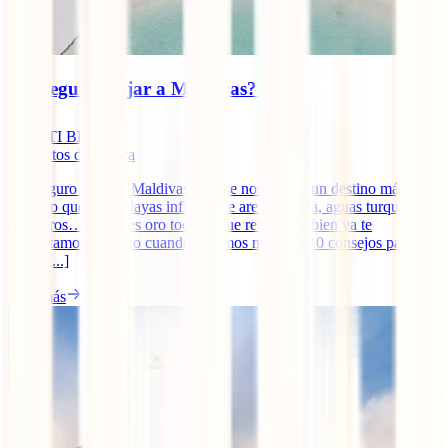
¿Es seguro viajar a Maldivas? 2025
IATI Blog
8
minutos de lectura
¿Es seguro viajar a Maldivas? No se nos ocurre un destino más
relajado que este. Playas infinitas de arena blanca, aguas turquesas,
cocoteros… ¿Pero es oro todo lo que reluce? Si bien ya te
adelantamos un poco cuando te dimos nuestros 10 consejos para
viajar [...]
Leer más