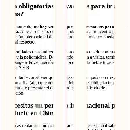
¿Son obligatorias las vacunas para ir a
China?
Por el momento,
no hay vacunas que sean necesarias para entrar
a China
. A pesar de esto, es recomendable visitar un centro de
vacunación internacional donde un profesional médico pueda darte
pautas al respecto.
Las autoridades de salud recomiendan estar vacunado contra el
tétanos y la poliomielitis. Dependiendo del área a visitar, también se
podría sugerir la vacunación contra la difteria, la fiebre tifoidea y las
hepatitis A y B.
Es importante considerar que, si viajas desde un país con riesgo de
fiebre amarilla (algo que no aplica a México), es obligatorio tener
esta vacuna y presentar el correspondiente certificado de
vacunación.
¿Necesitas un permiso internacional para
conducir en China?
Si planeas rentar una motocicleta o automóvil, es esencial saber que