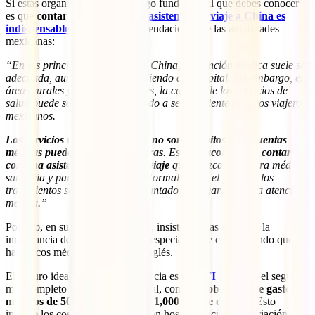
Si estás organizando tu viaje, algo fundamental que debes conocer
es que
contar con un
seguro y asistencia de viaje a China es
indispensable
. Según las recomendaciones de las autoridades
mexicanas:
“En las principales ciudades de China, la atención médica suele ser
adecuada, aunque varía dependiendo del hospital. Sin embargo, en
áreas rurales y fuera de las urbes, la calidad de los servicios de
salud puede ser desigual, llegando a ser deficiente para los viajeros
mexicanos.
Los servicios médicos en China no son gratuitos y las cuentas
médicas pueden ser bastante caras
. Es
muy aconsejable contar
con una asistencia y seguro de viaje
que ofrezca cobertura médica,
sanitaria y para evacuaciones. Normalmente, el pago de los
tratamientos se solicita por adelantado para garantizar la atención
médica.”
Por ello, en sus consejos de viaje, insisten varias veces en la
importancia de llevar un seguro, especialmente considerando que
hay pocos médicos que hablen inglés.
El seguro ideal para esta experiencia es el
IATI Estrella
, el seguro
más completo a nivel internacional, con una
cobertura de gastos
médicos de 500,000 USD hasta 1,000,000 de dólares
. Esto
incluye los costos relacionados con hospitalización, repatriación y