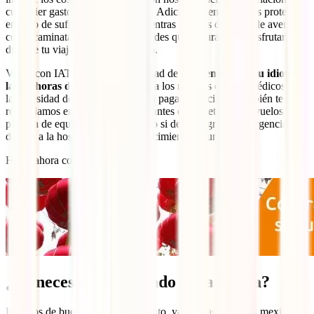
cualquier gasto médico necesario. Adicionalmente, estarás protegido
en caso de sufrir un accidente mientras realizas deportes de aventura
como caminatas o kayak, actividades que seguramente disfrutarás
durante tu viaje al gigante asiático.
Viajar con IATI te da la tranquilidad de ser
atendido en tu idioma
las 24 horas del día
, accediendo a los mejores centros médicos sin
la necesidad de adelantar pagos ni pagar deducible. También te
respaldamos en situaciones estresantes como retrasos en vuelos,
pérdida de equipaje, repatriación o si debes regresar de urgencia
debido a la hospitalización o fallecimiento de un familiar.
Hazte ahora con él:
¿Es necesario un visado para China?
Estamos de buenas, aunque no tanto, ya que las personas mexicanas