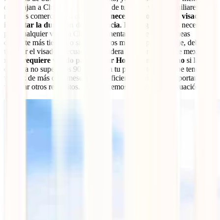
que viajan a China con el objetivo de turismo, visitas familiares,
motivos comerciales o en tránsito,
necesitan solicitar un visado sin
importar la duración de la estancia
. Esta regulación es necesaria
para cualquier visita a China continental. Es decir, si planeas
quedarte más tiempo o si tienes otros motivos para tu viaje, deberás
tramitar el visado adecuado. Considera que con pasaporte mexicano,
no se requiere visado para visitar Hong Kong o Macao
si la
estancia no supera los 90 días. Con tu pasaporte (que debe tener una
validez de más de 6 meses) será suficiente, aunque es importante
verificar otros requisitos. Te hablaremos de ellos a continuación.