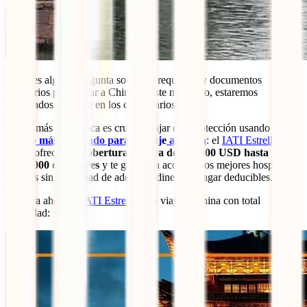
Si tienes alguna pregunta sobre los requisitos y documentos
necesarios para viajar a China en este momento, estaremos
encantados de leerte en los comentarios.
Ahora más que nunca es crucial viajar con protección usando el
seguro más adecuado para tu viaj
e
a China
: el
IATI Estrella
. Esta
póliza ofrece una
cobertura médica de 500,000 USD hasta
1,000,000 de dólares
y te garantiza acceso a los mejores hospitales
del país sin necesidad de adelantar dinero ni pagar deducibles.
Compra ahora tu
IATI Estrella
para viajar a China con total
seguridad: