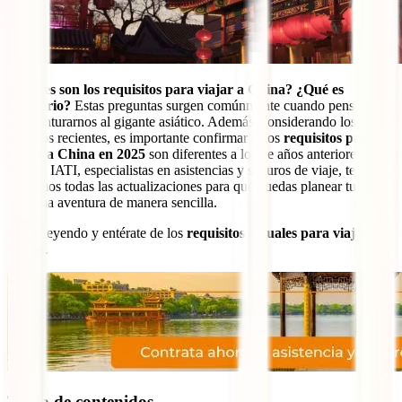
¿Cuáles son los requisitos para viajar a China? ¿Qué es
necesario?
Estas preguntas surgen comúnmente cuando pensamos
en aventurarnos al gigante asiático. Además, considerando los
cambios recientes, es importante confirmar si los
requisitos para
viajar a China en 2025
son diferentes a los de años anteriores. Por
eso, en IATI, especialistas en asistencias y seguros de viaje, te
contamos todas las actualizaciones para que puedas planear tu
próxima aventura de manera sencilla.
Sigue leyendo y entérate de los
requisitos actuales para viajar a
China
.
Tabla de contenidos