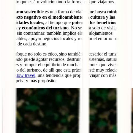
concepto que está revolucionando la forma en que viajamos.
El
turismo sostenible
es una forma de viajar que busca
minimizar
el impacto negativo en el medioambiente, la cultura y las
comunidades locales
, al tiempo que
potencia los beneficios
sociales y económicos del turismo
. No se trata solo de visitar
lugares sin contaminar: también implica elegir alojamientos
responsables, apoyar negocios locales y respetar el entorno natural y
cultural de cada destino.
Este enfoque no solo es ético, sino también necesario: el turismo mal
gestionado puede agotar recursos, destruir ecosistemas, saturar
ciudades y romper el equilibrio de muchas regiones que viven del
viajero o del turismo, de allí que esta práctica esté muy relacionada
con el
slow travel
, una tendencia que propone viajar con más calma,
menos prisa y más propósito.