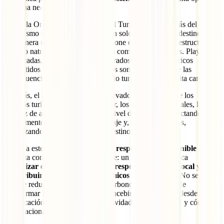
sino una necesidad urgente.
Según la Organización Mundial del Turismo (OMT), más del 70%
del turismo mundial se concentra en solo el 10% de los destinos, lo
que genera un
sobreturismo
que pone en jaque la infraestructura, el
entorno natural y el bienestar de las comunidades locales. Playas
masificadas, parques naturales saturados y centros históricos
convertidos en escaparates turísticos son solo algunas de las
consecuencias visibles de un modelo turístico que necesita cambiar.
Además, el cambio climático ha elevado la presión sobre los
destinos turísticos. Las olas de calor, los incendios forestales, la
escasez de agua o el aumento del nivel del mar están afectando
directamente a la experiencia de viaje y, en muchos casos,
amenazando la supervivencia de destinos enteros.
Frente a este panorama, el
turismo responsable y sostenible
se
presenta como una solución urgente: un modelo que busca
minimizar el impacto ambiental
,
respetar la cultura local
y
redistribuir los beneficios económicos
de forma justa. No se trata
solo de reducir nuestra huella de carbono al viajar, sino de
transformar la manera en la que concebimos el turismo: desde la
planificación del viaje hasta las actividades que elegimos y cómo
nos relacionamos con el destino.