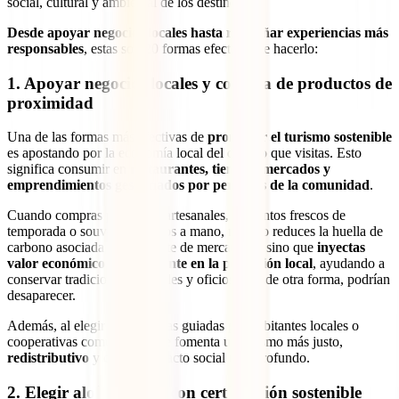
social, cultural y ambiental de los destinos.
Desde apoyar negocios locales hasta rediseñar experiencias más
responsables
, estas son 20 formas efectivas de hacerlo:
1. Apoyar negocios locales y compra de productos de
proximidad
Una de las formas más efectivas de
promover el turismo sostenible
es apostando por la economía local del destino que visitas. Esto
significa consumir en
restaurantes, tiendas, mercados y
emprendimientos gestionados por personas de la comunidad
.
Cuando compras productos artesanales, alimentos frescos de
temporada o souvenirs hechos a mano, no solo reduces la huella de
carbono asociada al transporte de mercancías, sino que
inyectas
valor económico directamente en la población local
, ayudando a
conservar tradiciones culturales y oficios que, de otra forma, podrían
desaparecer.
Además, al elegir experiencias guiadas por habitantes locales o
cooperativas comunitarias, se fomenta un turismo más justo,
redistributivo
y con un impacto social más profundo.
2. Elegir alojamientos con certificación sostenible