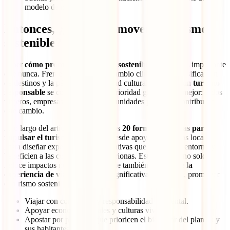
modelo de negocio.
Entonces, ¿Cómo promover el turismo
sostenible?
Saber
cómo promover el turismo sostenible
es hoy más importante
que nunca. Frente a los retos del cambio climático, la masificación
de destinos y la pérdida de identidad cultural, fomentar un
turismo
responsable
se convierte en una prioridad global. Y lo mejor: todos
viajeros, empresas turísticas y comunidades podemos contribuir a
este cambio.
A lo largo del artículo, compartimos
20 formas prácticas para
impulsar el turismo sostenible
, desde apoyar comercios locales
hasta diseñar experiencias regenerativas que protejan el entorno y
beneficien a las comunidades anfitrionas. Este enfoque no solo
reduce impactos negativos, sino que también
enriquece la
experiencia de viaje
de manera significativa. Recuerda, promover
el turismo sostenible implica:
Viajar con conciencia y responsabilidad ambiental.
Apoyar economías locales y culturas vivas.
Apostar por prácticas que prioricen el bienestar del planeta y
sus habitantes.