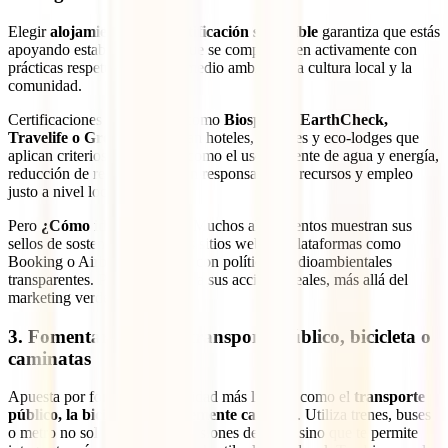
Elegir
alojamientos con certificación sostenible
garantiza que estás
apoyando establecimientos que se comprometen activamente con
prácticas respetuosas con el medio ambiente, la cultura local y la
comunidad.
Certificaciones reconocidas como
Biosphere, EarthCheck,
Travelife o Green Key
avalan hoteles, hostales y eco-lodges que
aplican criterios sostenibles, como el uso eficiente de agua y energía,
reducción de residuos, gestión responsable de recursos y empleo
justo a nivel local.
Pero
¿Cómo identificarlos?
Muchos alojamientos muestran sus
sellos de sostenibilidad en sus sitios web, en plataformas como
Booking o Airbnb, o cuentan con políticas medioambientales
transparentes. Presta atención a sus acciones reales, más allá del
marketing verde.
3. Fomentar el uso de transporte público, bicicleta o
caminatas
Apuesta por formas de movilidad más limpias como el
transporte
público, la bicicleta o simplemente caminar
. Utiliza trenes, buses
o metro no solo reduce las emisiones de CO₂, sino que te permite