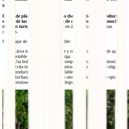
uso
El uso de plásticos de un solo uso (botellas, bolsas, envoltorios)
es una de las principales fuentes de contaminación en muchos
destinos turísticos
, especialmente en áreas naturales y zonas
costeras.
Para viajar de forma más responsable:
Lleva tu
botella reutilizable
y rellénala en fuentes de agua
potable o estaciones de recarga.
Usa bolsas de tela para tus compras en mercados o tiendas.
Evita los empaques innecesarios: compra a granel o elige
productos con envases reciclables.
Rechaza sorbetes (pajillas) o utensilios de plástico y opta por
versiones reutilizables o biodegradables.