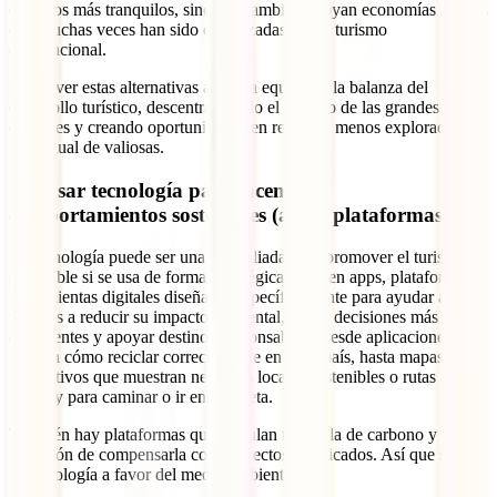
entornos más tranquilos, sino que también apoyan economías locales
que muchas veces han sido desplazadas por el turismo
convencional.
Promover estas alternativas ayuda a equilibrar la balanza del
desarrollo turístico, descentralizando el turismo de las grandes
ciudades y creando oportunidades en regiones menos exploradas
pero igual de valiosas.
10. Usar tecnología para incentivar
comportamientos sostenibles (apps, plataformas)
La tecnología puede ser una gran aliada para promover el turismo
sostenible si se usa de forma estratégica. Existen apps, plataformas y
herramientas digitales diseñadas específicamente para ayudar a los
viajeros a reducir su impacto ambiental, tomar decisiones más
conscientes y apoyar destinos responsables. Desde aplicaciones que
indican cómo reciclar correctamente en cada país, hasta mapas
interactivos que muestran negocios locales sostenibles o rutas eco-
friendly para caminar o ir en bicicleta.
También hay plataformas que calculan tu huella de carbono y te dan
la opción de compensarla con proyectos certificados. Así que sí, usa
la tecnología a favor del medio ambiente.