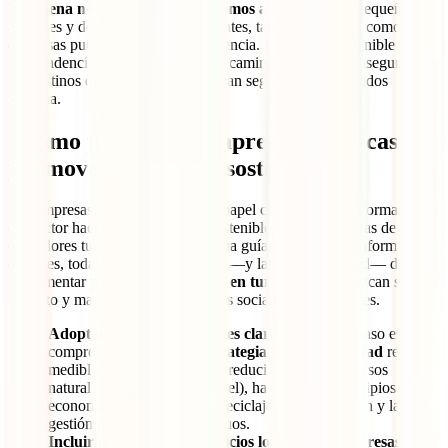
La buena noticia es que aún estamos a tiempo.
Con pequeñas
acciones y decisiones más conscientes, tanto los viajeros como las
empresas pueden marcar una diferencia. El turismo sostenible no es
una tendencia pasajera, es el único camino posible para asegurar que
los destinos que amamos hoy puedan seguir siendo visitados
mañana.
¿Cómo pueden las empresas turísticas
promover el turismo sostenible?
Las empresas turísticas juegan un papel clave en la transformación
del sector hacia un modelo más sostenible. Desde agencias de viaje,
operadores turísticos y hoteles, hasta guías locales y plataformas
digitales, todas tienen la capacidad —y la responsabilidad— de
implementar
prácticas sostenibles en turismo
que reduzcan su
impacto y maximicen los beneficios sociales y ambientales.
Adoptar políticas sostenibles claras:
El primer paso es
comprometerse con una
estrategia de sostenibilidad
real y
medible. Esto implica desde reducir el uso de recursos
naturales (agua, energía, papel), hasta aplicar principios de
economía circular, como el reciclaje, la reutilización y la
gestión responsable de residuos.
Incluir proveedores y servicios locales:
Las
empresas