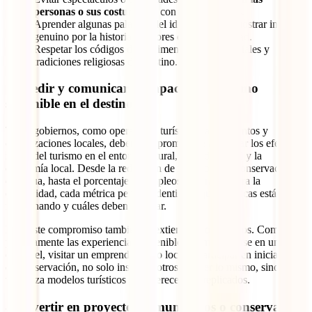
personas o sus costumbres
con fines turísticos.
Aprender algunas palabras del idioma local y mostrar interés
genuino por la historia y valores de la comunidad.
Respetar los códigos de vestimenta, normas sociales y
tradiciones religiosas del destino.
7. Medir y comunicar el impacto del turismo
sostenible en el destino
Tanto gobiernos, como operadores turísticos, alojamientos y
organizaciones locales, deben comprometerse a evaluar los efectos
reales del turismo en el entorno natural, el tejido social y la
economía local. Desde la reducción de residuos o la conservación
del agua, hasta el porcentaje de empleos generados para la
comunidad, cada métrica permite identificar qué prácticas están
funcionando y cuáles deben mejorar.
Pero este compromiso también se extiende a los viajeros. Compartir
públicamente las experiencias sostenibles, como alojarse en un
ecohotel, visitar un emprendimiento local o participar en iniciativas
de conservación, no solo inspira a otros a hacer lo mismo, sino que
visibiliza modelos turísticos que merecen ser replicados.
8. Invertir en proyectos comunitarios o conservación