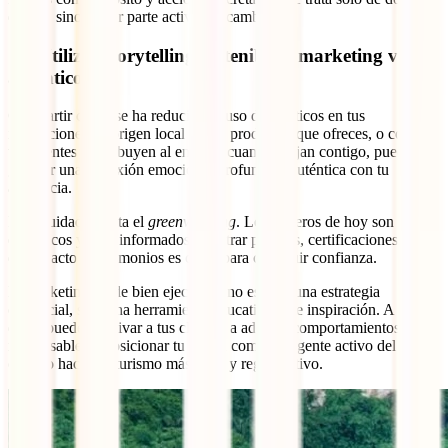
dinero, sino de ser parte activa del cambio.
19. Utilizar storytelling sostenible y marketing verde
auténtico
Compartir cómo se ha reducido el uso de plásticos en tus
instalaciones, el origen local de los productos que ofreces, o cómo
tus clientes contribuyen al entorno cuando viajan contigo, puede
generar una conexión emocional profunda y auténtica con tu
audiencia.
Pero cuidado: evita el
greenwashing
. Los viajeros de hoy son
escépticos y bien informados. Mostrar pruebas, certificaciones, datos
de impacto y testimonios es clave para construir confianza.
El marketing verde bien ejecutado no es solo una estrategia
comercial, sino una herramienta educativa y de inspiración. A través
de él, puedes motivar a tus clientes a adoptar comportamientos
responsables y posicionar tu marca como un agente activo del
cambio hacia un turismo más justo y regenerativo.