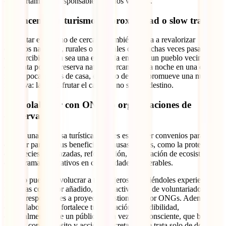
comportamiento responsable entre los viajeros.
17. Incentivar turismo de proximidad o slow travel
Fomentar el turismo de cercanía también ayuda a revalorizar
entornos naturales, rurales o culturales que muchas veces pasan
desapercibidos. Ya sea una escapada en tren a un pueblo vecino, una
caminata por una reserva natural cercana o una noche en una casa
rural a pocas horas de casa, este tipo de viaje promueve una nueva
narrativa: la de disfrutar el camino, no solo el destino.
18. Colaborar con ONGs o organizaciones de
conservación
Si eres una empresa turística, puedes establecer convenios para
destinar parte de tus beneficios a causas locales, como la protección
de especies amenazadas, reforestación, restauración de ecosistemas,
o programas educativos en comunidades vulnerables.
Incluso puedes involucrar a tus viajeros, ofreciéndoles experiencias
turísticas con valor añadido, como actividades de voluntariado o
visitas responsables a proyectos gestionados por ONGs. Además,
esta colaboración fortalece tu reputación y credibilidad,
especialmente ante un público cada vez más consciente, que busca
marcas con propósito y acción concreta. No se trata solo de donar