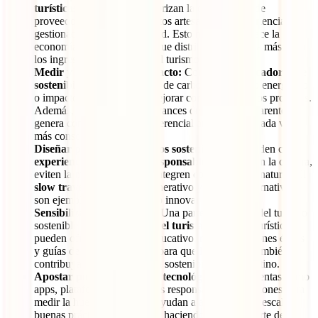
turísticas responsables
priorizan la contratación de
proveedores locales, productos artesanales y experiencias
gestionadas por la comunidad. Esto no solo fortalece la
economía del destino, sino que distribuye de forma más justa
los ingresos generados por el turismo.
Medir y comunicar el impacto:
Contar con
indicadores de
sostenibilidad
(como huella de carbono, consumo energético
o impacto social) permite mejorar continuamente los procesos.
Además, comunicar estos avances de forma transparente
genera confianza y valor diferencial ante viajeros cada vez
más conscientes.
Diseñar productos turísticos sostenibles:
Se pueden crear
experiencias de turismo responsable
que respeten la cultura,
eviten la masificación y se integren con el entorno natural. El
slow travel
, el turismo regenerativo y las rutas alternativas
son ejemplos claros de cómo innovar sin dañar.
Sensibilizar a los viajeros:
Una parte importante del turismo
sostenible es la
educación del turista
. Empresas turísticas
pueden ofrecer contenido educativo, recomendaciones éticas
y guías de buenas prácticas para que los viajeros también
contribuyan activamente a la sostenibilidad del destino.
Apostar por la innovación tecnológica:
Herramientas como
apps, plataformas de reservas responsables o soluciones para
medir la huella de carbono ayudan a automatizar y escalar
buenas prácticas sostenibles, haciendo que sean parte del