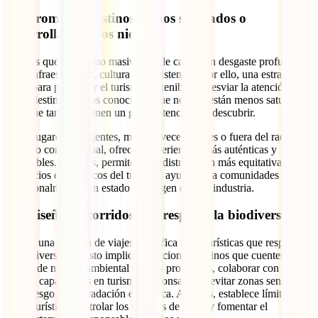
15. Promover destinos menos saturados o
desarrollar nuevos nichos
¿Sabías que el turismo masivo puede causar un desgaste profundo
en la infraestructura, cultura y ecosistemas? Por ello, una estrategia
clave para promover el turismo sostenible es desviar la atención
hacia destinos menos conocidos, que no solo están menos saturados,
sino que también tienen un gran potencial por descubrir.
Estos lugares emergentes, muchas veces rurales o fuera del radar
turístico convencional, ofrecen experiencias más auténticas y
sostenibles. Además, permiten una distribución más equitativa de los
beneficios económicos del turismo, ayudando a comunidades que
tradicionalmente han estado al margen de esta industria.
16. Diseñar recorridos que respeten la biodiversidad
Si eres una agencia de viajes, planifica rutas turísticas que respeten
la biodiversidad. Esto implica seleccionar destinos que cuenten con
planes de manejo ambiental o áreas protegidas, colaborar con guías
locales capacitados en turismo responsable, y evitar zonas sensibles
o en riesgo de degradación ecológica. Además, establece límites de
carga turística, controlar los tiempos de visita y fomentar el