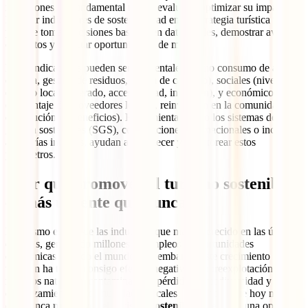
intenciones, es fundamental medir, evaluar y optimizar su impacto.
Integrar indicadores de sostenibilidad en tu estrategia turística te
permite tomar decisiones basadas en datos reales, demostrar avances
concretos y detectar oportunidades de mejora.
Estos indicadores pueden ser ambientales (como consumo de agua o
energía, gestión de residuos, huella de carbono), sociales (nivel de
empleo local generado, accesibilidad, inclusión), y económicos
(porcentaje de proveedores locales, reinversión en la comunidad,
distribución de beneficios). Herramientas como los sistemas de
gestión sostenibles (SGS), certificaciones internacionales o incluso
auditorías internas, ayudan a establecer y monitorear estos
parámetros.
¿Por qué promover el turismo sostenible
es más urgente que nunca?
El turismo es una de las industrias que más ha crecido en las últimas
décadas, generando millones de empleos y oportunidades
económicas en todo el mundo. Sin embargo, este crecimiento
también ha traído consigo efectos negativos: sobreexplotación de
recursos naturales, contaminación, pérdida de biodiversidad y
desplazamiento de comunidades locales. Es por eso que hoy más
que nunca
promover el turismo sostenible
no es solo una opción,