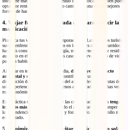
integrarte más fácilmente con el estilo de vida local. Tambien puedes
optar por rentar bicicleta o incluso caminar es una de las mejores
formas de hacer
slow travel
.
4. Viajar fuera de temporada alta para reducir la
masificación
Planifica tus viajes fuera de la temporada alta. Los destinos turísticos
suelen enfrentar una fuerte presión en los meses más concurridos:
hay más consumo de agua y energía, mayor generación de residuos,
aumento en el tráfico y en muchos casos, se eleva el costo de vida
para los habitantes locales.
Al viajar en temporada baja o media,
disminuyes el impacto
ambiental y social de tu visita
, contribuyes a una mejor
distribución del turismo a lo largo del año y, además, disfrutas de
una experiencia más auténtica, menos aglomerada y, muchas veces,
más económica.
Esta práctica también permite que las comunidades locales
tengan
ingresos más estables
durante todo el año, ayudando a romper con
la dependencia de picos turísticos y fomentando un desarrollo más
equilibrado.
5. Minimizar residuos y evitar plásticos de un solo