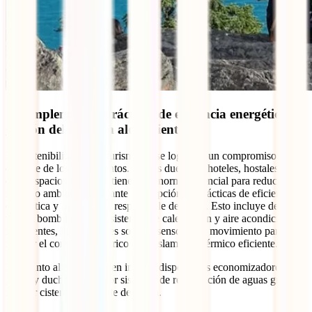
12. Implementar prácticas de eficiencia energética y
gestión del agua en alojamientos
La sostenibilidad en el turismo no se logra sin un compromiso real
de parte de los alojamientos. Si eres dueño de hoteles, hostales y
otros espacios turísticos tienes un enorme potencial para reducir su
impacto ambiental mediante la adopción de prácticas de eficiencia
energética y una gestión responsable del agua. Esto incluye desde el
uso de bombillas LED, sistemas de calefacción y aire acondicionado
inteligentes, hasta paneles solares, sensores de movimiento para
reducir el consumo eléctrico o el aislamiento térmico eficiente.
En cuanto al agua, pueden instalar dispositivos economizadores en
grifos y duchas, optar por sistemas de reutilización de aguas grises o
instalar cisternas de doble descarga.