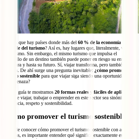
¿Sabías que hay países donde más del
60 % de la economía
depende del turismo
? Así es, hay lugares que, literalmente, viven
del turismo. Sin embargo, el mismo turismo que impulsa el
desarrollo de un destino también puede poner en riesgo su entorno,
su cultura y hasta su futuro. Sí, viajar transforma, pero también
impacta. De ahí surge una pregunta inevitable:
¿cómo promover el
turismo sostenible
para que viajar siga siendo una oportunidad y no
una amenaza?
En esta guía te mostramos
20 formas reales y fáciles de aplicar
para que viajar, trabajar o emprender en este sector sea sinónimo de
conciencia, respeto y sostenibilidad.
¿Cómo promover el turismo sostenible?
Antes de conocer cómo promover el turismo sostenible con acciones
prácticas, es importante entender qué significa exactamente este