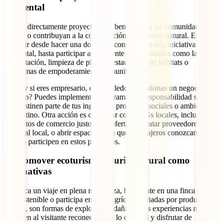
ambiental
Apoya directamente proyectos que beneficien a las comunidades
locales o contribuyan a la conservación del entorno natural. Esto
puede ir desde hacer una donación consciente a una iniciativa
ambiental, hasta participar activamente en actividades como la
reforestación, limpieza de playas, restauración de hábitats o
programas de empoderamiento comunitario.
Pero ¿y si eres empresario, emprendedor o gestionas un negocio
turístico? Puedes implementar programas de responsabilidad social
que destinen parte de tus ingresos a proyectos sociales o ambientales
del destino. Otra acción es colaborar con ONGs locales, incluir
productos de comercio justo en tu oferta, contratar proveedores y
personal local, o abrir espacios para que los viajeros conozcan e
incluso participen en estos proyectos.
9. Promover ecoturismo y turismo rural como
alternativas
Planifica un viaje en plena naturaleza, hospédate en una finca
autosostenible o participa en rutas agrícolas guiadas por productores
locales, son formas de explorar sin dañar. Estas experiencias no solo
permiten al visitante reconectar con lo esencial y disfrutar de