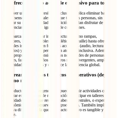
13. Ofrecer turismo accesible e inclusivo para todos
Promover un turismo accesible e inclusivo implica eliminar barreras
físicas, sensoriales y sociales para que todas las personas, sin
importar su edad, capacidad o condición, puedan disfrutar de
experiencias turísticas en igualdad de condiciones.
Esto abarca desde adaptar infraestructuras (como rampas,
ascensores, baños accesibles o señalética en braille) hasta ofrecer
materiales informativos en formatos accesibles (audio, lectura fácil,
subtítulos) y capacitar al personal en atención inclusiva. Además,
incluir propuestas que consideren las necesidades de personas
mayores, familias con niños o viajeros neurodivergentes, amplía las
oportunidades para todos y enriquece la experiencia global.
14. Crear productos turísticos regenerativos (dejar el
entorno mejor)
Un producto turístico regenerativo puede incluir actividades como
colaborar en programas de reforestación, participar en talleres con
comunidades locales que rescaten saberes ancestrales, o experiencias
gastronómicas que promuevan la agroecología. También implica una
narrativa diferente, en la que el impacto positivo es tangible y
medible.