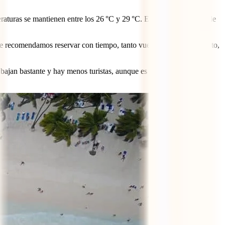
raturas se mantienen entre los 26 °C y 29 °C. Es la época favorita de
a, te recomendamos reservar con tiempo, tanto vuelos como alojamiento,
 bajan bastante y hay menos turistas, aunque es la época en que