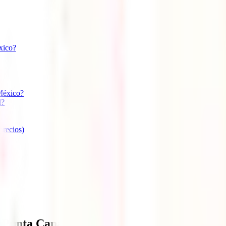
xico?
 México?
l?
precios)
a Punta Cana?