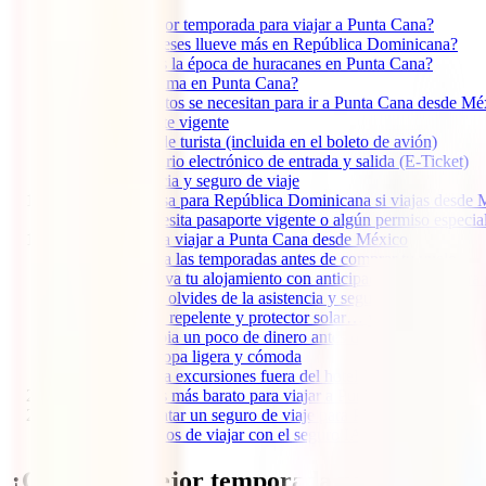
1
¿Cuál es la mejor temporada para viajar a Punta Cana?
1.1
¿Qué meses llueve más en República Dominicana?
1.2
¿Cuál es la época de huracanes en Punta Cana?
2
¿Cómo es el clima en Punta Cana?
3
¿Qué documentos se necesitan para ir a Punta Cana desde Mé
3.1
Pasaporte vigente
3.2
Tarjeta de turista (incluida en el boleto de avión)
3.3
Formulario electrónico de entrada y salida (E-Ticket)
3.4
Asistencia y seguro de viaje
4
¿Se necesita visa para República Dominicana si viajas desde
4.1
¿Se necesita pasaporte vigente o algún permiso especia
5
7 Consejos para viajar a Punta Cana desde México
5.1
1. Revisa las temporadas antes de comprar tu vuelo
5.2
2. Reserva tu alojamiento con anticipación (y compara 
5.3
3. No te olvides de la asistencia y seguro de viaje
5.4
4. Lleva repelente y protector solar… y úsalo
5.5
5. Cambia un poco de dinero antes de llegar
5.6
6. Usa ropa ligera y cómoda
5.7
7. Planea excursiones fuera del hotel
6
¿Cuál es el mes más barato para viajar a Punta Cana?
7
¿Por qué contratar un seguro de viaje para Punta Cana?
7.1
Beneficios de viajar con el seguro IATI Estándar:
¿Cuál es la mejor temporada para viajar 