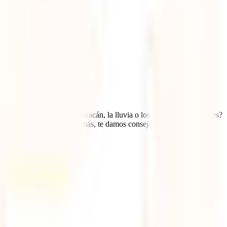
n que te sorprenda un huracán, la lluvia o los precios por las nubes?
ta tus planes de viaje. Además, te damos consejos prácticos,