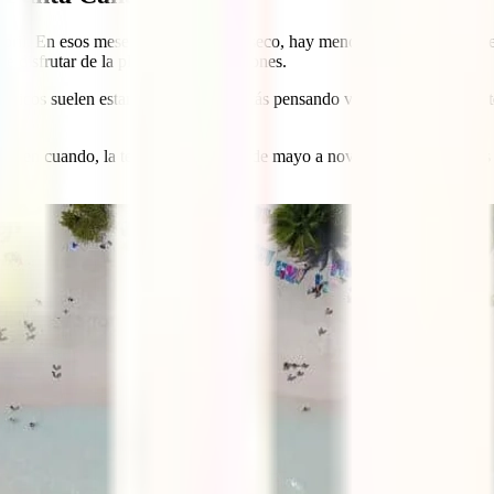
bril. En esos meses el clima es más seco, hay menos lluvias y las tempe
e disfrutar de la playa sin interrupciones.
rísticos suelen estar más llenos. Si estás pensando viajar en esta époc
e vez en cuando, la temporada baja va de mayo a noviembre. Los precios