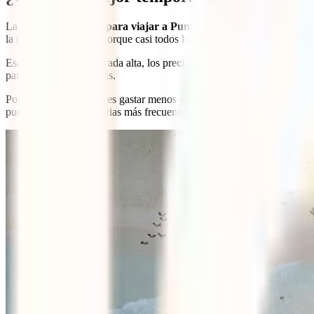
La
mejor temporada para viajar a Punta Cana
va de diciembre a a
la mayoría de turistas porque casi todos los días son soleados y se pued
Eso sí, como es temporada alta, los precios suben y los lugares más tu
para evitar pagar de más.
Por otro lado, si prefieres gastar menos y no te importa que llueva d
pueden presentarse lluvias más frecuentes.