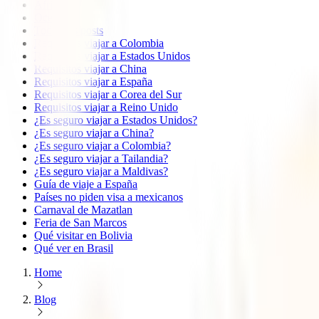
África
Oceanía
Todos los posts
Requisitos viajar a Colombia
Requisitos viajar a Estados Unidos
Requisitos viajar a China
Requisitos viajar a España
Requisitos viajar a Corea del Sur
Requisitos viajar a Reino Unido
¿Es seguro viajar a Estados Unidos?
¿Es seguro viajar a China?
¿Es seguro viajar a Colombia?
¿Es seguro viajar a Tailandia?
¿Es seguro viajar a Maldivas?
Guía de viaje a España
Países no piden visa a mexicanos
Carnaval de Mazatlan
Feria de San Marcos
Qué visitar en Bolivia
Qué ver en Brasil
Home
Blog