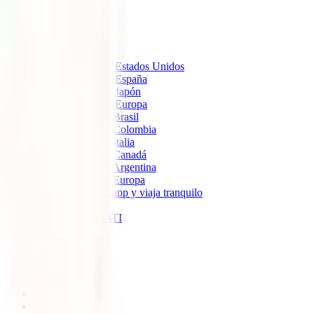
IATI Estándar
IATI Mochilero
IATI Estrella
IATI Escapadas
Seguros de Viaje
Seguro de Viaje a Estados Unidos
Seguro de Viaje a España
Seguro de Viaje a Japón
Seguro de Viaje a Europa
Seguro de viaje a Brasil
Seguro de viaje a Colombia
Seguro de viaje a Italia
Seguro de viaje a Canadá
Seguro de viaje a Argentina
Seguro de viaje a Europa
Descarga nuestra app y viaja tranquilo
Sobre nosotros
Colaboradores IATI
Blog
Descuento IATI
Soporte
Blog
América
Europa
Ásia