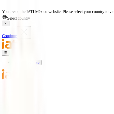
You are on the IATI México website. Please select your country to vie
Select country
Continue
Seguros de Viaje
Mundo IATI
Soporte
Blog
Seguros de Viaje
IATI Básico