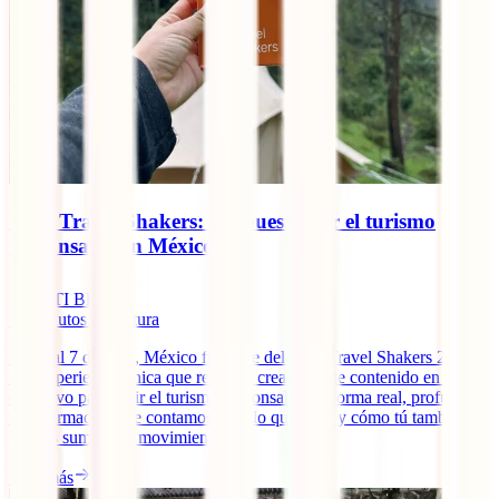
IATI Travel Shakers: la apuesta por el turismo
responsable en México
IATI Blog
14
minutos de lectura
Del 4 al 7 de julio, México fue sede del IATI Travel Shakers 2025,
una experiencia única que reunió a creadores de contenido en Valle
de Bravo para vivir el turismo responsable de forma real, profunda y
transformadora. Te contamos todo lo que pasó y cómo tú también
puedes sumarte al movimiento.
Leer más