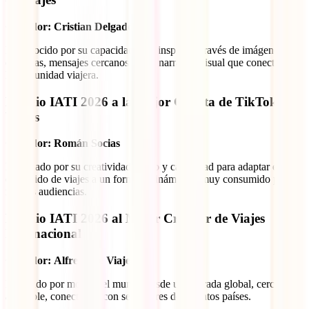
Ganador:
Cristian Delgado
Reconocido por su capacidad para inspirar a través de imágenes
cuidadas, mensajes cercanos y una narrativa visual que conecta con
la comunidad viajera.
Premio IATI 2026 a la Mejor Cuenta de TikTok de
Viajes
Ganador:
Román Socias
Destacado por su creatividad, ritmo y capacidad para adaptar el
contenido de viajes a un formato dinámico y muy consumido por
nuevas audiencias.
Premio IATI 2026 al Mejor Creador de Viajes
Internacional
Ganador:
Alfredo de Viaje
Premiado por mostrar el mundo desde una mirada global, cercana y
accesible, conectando con seguidores de distintos países.