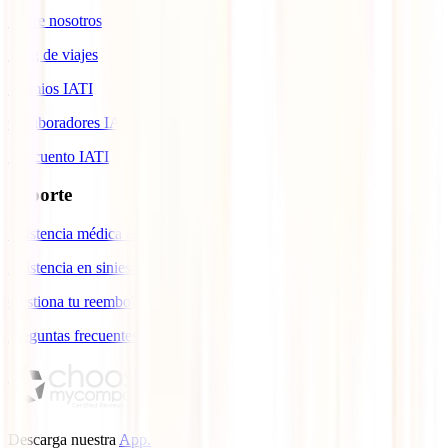
Sobre nosotros
Blog de viajes
Premios IATI
Colaboradores IATI
Descuento IATI
Soporte
Asistencia médica en viajes
Asistencia en siniestros
Gestiona tu reembolso
Preguntas frecuentes
Descarga nuestra
App.