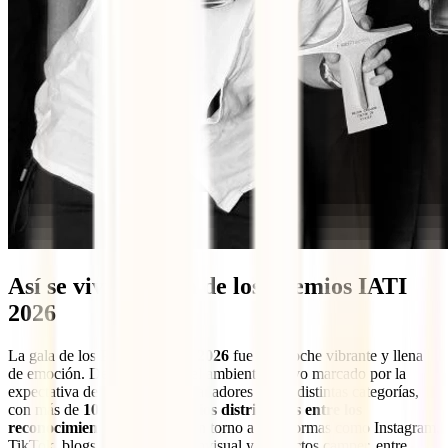
Así se vivió la gala de los Premios IATI
2026
La gala de los
Premios IATI 2026
fue una noche vibrante y llena
de emoción. Desde el inicio, el ambiente estuvo marcado por la
expectativa de conocer a los ganadores de las distintas categorías,
con más de
10.000 € en premios distribuidos entre los
reconocimientos
y reunidos en torno a plataformas como Instagram,
TikTok, blogs, contenido audiovisual y proyectos camper, entre