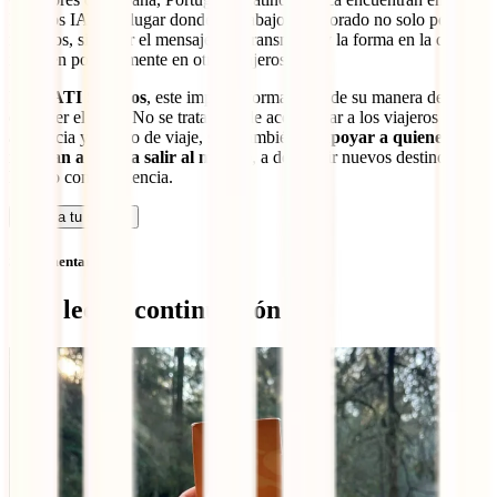
Premios IATI un lugar donde su trabajo es valorado no solo por los
números, sino por el mensaje que transmiten y la forma en la que
influyen positivamente en otros viajeros.
Para
IATI Seguros
, este impacto forma parte de su manera de
entender el viaje. No se trata solo de acompañar a los viajeros con
asistencia y seguro de viaje, sino también de
apoyar a quienes
inspiran a otros a salir al mundo
, a descubrir nuevos destinos y a
hacerlo con conciencia.
Calcula tu seguro
Sin comentarios
Qué leer a continuación