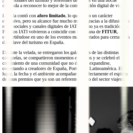
profesionales del turismo y referentes del sector en una noche
dedicada a reconocer lo mejor de la comunicación digital de viajes.
La gala contó con
aforo limitado
, lo que le dio un carácter
exclusivo, pero su alcance fue mucho mayor gracias a la difusión en
redes sociales y canales digitales de IATI. Como ya es tradición, los
Premios IATI volvieron a coincidir con la semana de
FITUR
,
convirtiéndose en uno de los eventos más esperados para cerrar esos
días clave del turismo en España.
Durante la velada, se entregaron los galardones de las distintas
categorías, se compartieron momentos emotivos y se celebró el
crecimiento de una comunidad que no deja de expandirse,
conectando a creadores de España, Portugal y Latinoamérica. El
lugar, la fecha y el ambiente acompañaron perfectamente el espíritu
de unos premios que ya son un referente dentro del sector viajero.