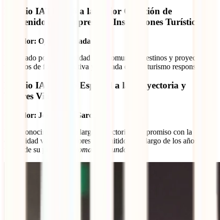
Premio IATI 2026 a la Mejor Creación de
Contenidos de Empresas o Instituciones Turísticas
Ganador:
Ojo de Nómada
Destacado por su capacidad para comunicar destinos y proyectos
turísticos de forma atractiva y alineada con un turismo responsable.
Premio IATI 2026 Especial a la Trayectoria y
Valores Viajeros
Ganador:
José Pablo García
Un reconocimiento a su larga trayectoria, compromiso con la
comunidad viajera y valores transmitidos a lo largo de los años a
través de su proyecto
Atomarpormundo
.