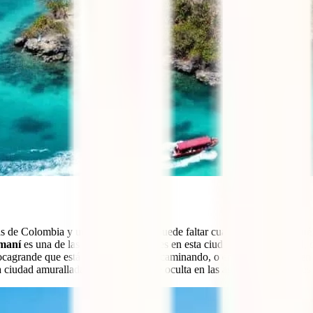
as de Colombia y un destino que no puede faltar cuando piensas en
qué
maní
es una de las mejores actividades en esta ciudad. Aunque, eso sí, 
Bocagrande que está cerca y accesible caminando, o en
Playa Blanca en
 ciudad amurallada mientras el sol se oculta en las aguas del
Caribe
es 