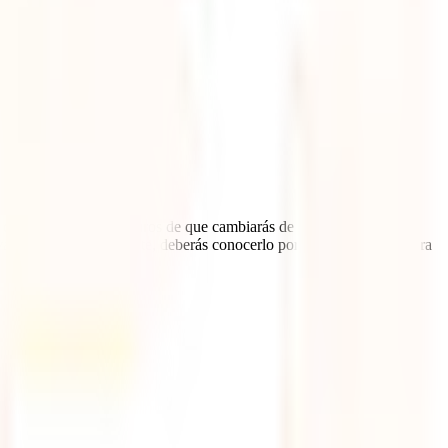
s de viaje, estamos seguros de que cambiarás de opinión después de
 valioso del país, su gente, deberás conocerlo por ti mismo… ¡Explora