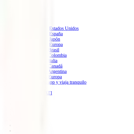
IATI Estándar
IATI Mochilero
IATI Estrella
IATI Escapadas
Seguros de Viaje
Seguro de Viaje a Estados Unidos
Seguro de Viaje a España
Seguro de Viaje a Japón
Seguro de Viaje a Europa
Seguro de viaje a Brasil
Seguro de viaje a Colombia
Seguro de viaje a Italia
Seguro de viaje a Canadá
Seguro de viaje a Argentina
Seguro de viaje a Europa
Descarga nuestra app y viaja tranquilo
Sobre nosotros
Colaboradores IATI
Blog
Descuento IATI
Soporte
Blog
América
Europa
Ásia