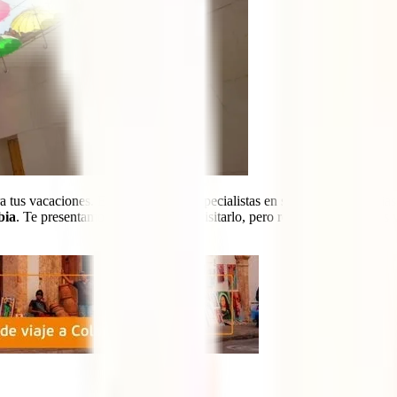
 tus vacaciones. En IATI Global, especialistas en seguros y asistencia
bia
. Te presentamos 7 razones para visitarlo, pero recuerda que lo más