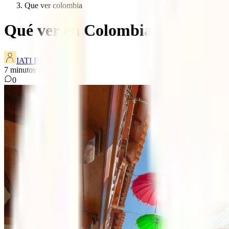
Que ver colombia
Qué ver en Colombia: 7 lugares 
IATI Blog
7
minutos de lectura
0