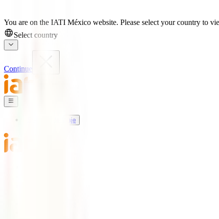
You are on the IATI México website. Please select your country to vie
Select country
Continue
Seguros de Viaje
Mundo IATI
Soporte
Blog
Seguros de Viaje
IATI Básico