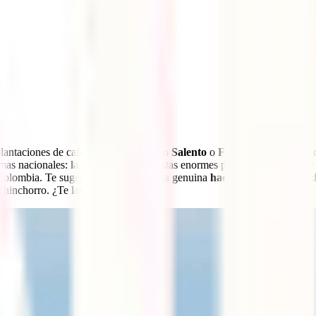
plantaciones de café, con lugares como
Salento
o
Filandia
, convirtiend
mas nacionales:
la palma de cera
. Estas enormes palmeras, capaces de 
n Colombia. Te sugerimos dormir en una genuina
hacienda cafetera trad
chinchorro. ¿Te late?