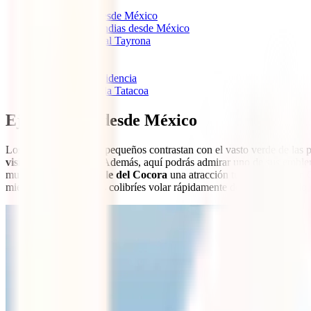
1
Eje Cafetero desde México
2
Cartagena de Indias desde México
3
Parque Nacional Tayrona
4
Medellín
5
La Guajira
6
La Isla de Providencia
7
El Desierto de la Tatacoa
Eje Cafetero desde México
Los coloridos pueblos pequeños contrastan con el vasto verde de las 
visitar en Colombia
. Además, aquí podrás admirar uno de sus emble
mundo), hacen del
Valle del Cocora
una atracción turística clave e
mientras observas a los colibríes volar rápidamente desde un cómodo 