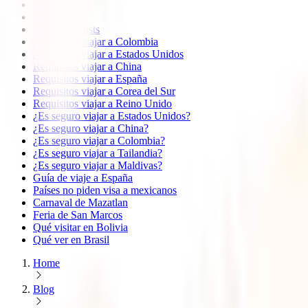
África
Oceanía
Todos los posts
Requisitos viajar a Colombia
Requisitos viajar a Estados Unidos
Requisitos viajar a China
Requisitos viajar a España
Requisitos viajar a Corea del Sur
Requisitos viajar a Reino Unido
¿Es seguro viajar a Estados Unidos?
¿Es seguro viajar a China?
¿Es seguro viajar a Colombia?
¿Es seguro viajar a Tailandia?
¿Es seguro viajar a Maldivas?
Guía de viaje a España
Países no piden visa a mexicanos
Carnaval de Mazatlan
Feria de San Marcos
Qué visitar en Bolivia
Qué ver en Brasil
Home
Blog