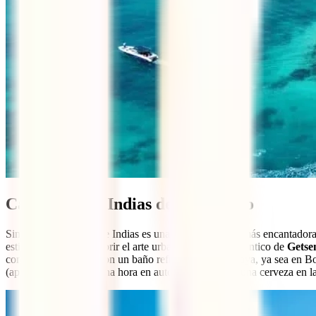
Cartagena de Indias desde México
Sin duda, Cartagena de Indias es una de las ciudades más encantador
estilo colonial o descubrir el arte urbano del barrio auténtico de
Getse
complementar tu día con un baño refrescante en la playa, ya sea en 
(aproximadamente a una hora en auto). Al atardecer, una cerveza en la