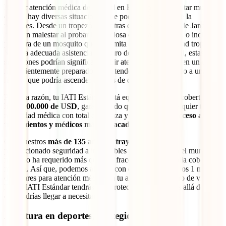
Recibir atención médica de calidad en Brasil puede resultar muy
caro, y hay diversas situaciones que podrían requerir que la
necesites. Desde un tropezón mientras caminas por Rio de Janeiro,
hasta un malestar al probar la deliciosa comida brasileña, o incluso la
picadura de un mosquito que transmita alguna enfermedad tropical.
Sin una adecuada asistencia y seguro de viaje para Brasil, estas
situaciones podrían significar recibir atención deficiente en un centro
insuficientemente preparado para atender tu caso, sumado a una
factura que podría ascender a miles de dólares.
Por esta razón, tu IATI Estándar está equipado con una cobertura de
hasta
100.000 de USD
, garantizando que enfrentes cualquier tipo de
necesidad médica con total confianza y te asegures el
acceso a los
tratamientos y médicos más destacados de Brasil
.
Con nuestros
más de 135 años de trayectoria
, hemos
proporcionado seguridad a incontables viajeros en todo el mundo, y
ninguno ha requerido más que una fracción de esa amplia cobertura
médica. Así que, podemos afirmar con certeza que con los 1 millón
de dólares para atención médica en tu asistencia y seguro de viaje a
Brasil IATI Estándar tendrás una protección que va más allá de lo
que podrías llegar a necesitar.
Aventura en deportes, protegida