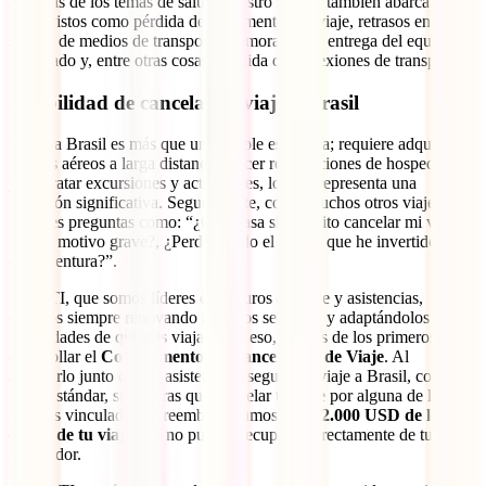
Además de los temas de salud, nuestro seguro también abarca otros
imprevistos como pérdida de documentos de viaje, retrasos en las
salidas de medios de transporte, demoras en la entrega del equipaje
registrado y, entre otras cosas, pérdida de conexiones de transporte.
Posibilidad de cancelar tu viaje a Brasil
Viajar a Brasil es más que una simple escapada; requiere adquirir
pasajes aéreos a larga distancia, hacer reservaciones de hospedajes,
y contratar excursiones y actividades, lo cual representa una
inversión significativa. Seguramente, como muchos otros viajeros, te
plantees preguntas como: “¿Qué pasa si necesito cancelar mi viaje
por un motivo grave?, ¿Perderé todo el dinero que he invertido en
esta aventura?”.
En IATI, que somos líderes en seguros de viaje y asistencias,
estamos siempre renovando nuestros servicios y adaptándolos a las
necesidades de quienes viajan. Por eso, fuimos de los primeros en
desarrollar el
Complemento de Cancelación de Viaje
. Al
adquirirlo junto con tu asistencia y seguro de viaje a Brasil, como el
IATI Estándar, si tuvieras que cancelar tu viaje por alguna de las
razones vinculadas, te reembolsaríamos hasta
2.000 USD de los
costos de tu viaje
que no puedas recuperar directamente de tu
proveedor.