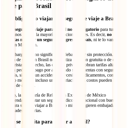
viaje para Brasil
¿Es obligatorio viajar con seguro de viaje a Brasil?
No, el seguro de viaje para Brasil no es obligatorio
para turistas
mexicanos ni para la mayoría de nacionalidades. Es decir,
no
necesitas mostrar un seguro al ingresar al país
, ni te lo van a
pedir en Migración.
Sin embargo, eso no significa que debas viajar sin protección. El
sistema de salud en Brasil no garantiza atención gratuita o de calidad
para turistas. De hecho, las clínicas privadas cobran tarifas altas y
pueden pedirte el pago por adelantado si no cuentas con seguro.
Además, si tienes un accidente o necesitas medicamentos, consultas,
traslado médico o incluso una repatriación, los costos pueden llegar
a miles de dólares.
Por eso, la Secretaría de Relaciones Exteriores de México
recomienda contratar un seguro médico internacional con buena
cobertura si vas a viajar a Brasil. Lo mismo sugieren embajadas y
autoridades sanitarias.
¿Qué se necesita para viajar a Brasil?