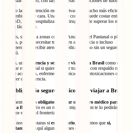
suele estar saturado, con largas esperas y limitaciones de idioma.
Por otro lado, la atención médica privada es mucho más eficiente,
pero también muy cara. Una simple consulta puede costar entre 80 y
200 USD, y una hospitalización o cirugía puede superar los miles de
dólares fácilmente.
Además, si viajas a zonas como la Amazonía, el Pantanal o playas
alejadas, podrías necesitar traslado en ambulancia o incluso
helicóptero para recibir atención médica… y eso sin un seguro, lo
pagas tú.
Por eso, una
asistencia y seguro de viaje para Brasil
como el IATI
Estándar es esencial si quieres viajar tranquilo, con respaldo real en
caso de accidentes, enfermedades, picaduras, intoxicaciones o
cualquier otra urgencia.
¿Es obligatorio seguro médico para viajar a Brasil?
Legalmente,
no es obligatorio llevar un seguro médico para
entrar a Brasil
. No es un requisito migratorio ni te lo pedirán al
pasar por el control fronterizo.
Pero si nos preguntaras si
es necesario
, te diríamos que
sí,
absolutamente
. Aquí algunas razones clave: