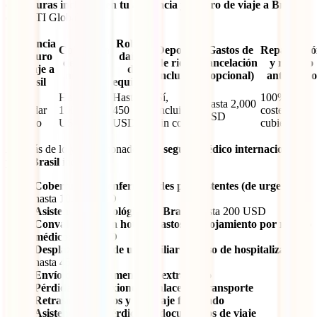
coberturas incluidas en tu asistencia y seguro de viaje a Brasil
con IATI Global:
Asistencia
Robo y
Cobertura
Deportes
Gastos de
Repatriaci
y seguro
daños
de gastos
de riesgo
cancelación
y regreso
de viaje a
de
médicos
incluidos
(opcional)
anticipado
Brasil
equipaje
IATI
Hasta
Hasta
Sí,
100% del
Hasta 2,000
Estándar
100,000
450
incluidos
coste real
USD
México
USD
USD
sin costo
cubierto
Además de lo ya mencionado, este
seguro médico internacional
para Brasil
incluye:
Cobertura por enfermedades preexistentes (de urgencia):
hasta 10,000 USD
Asistencia odontológica en Brasil:
hasta 200 USD
Convalecencia en hotel y gastos de alojamiento por reposo
médico:
450 USD
Desplazamiento de un familiar en caso de hospitalización:
hasta 450 USD
Envío de medicamentos al extranjero
Pérdida de conexiones o enlaces de transporte
Retrasos de vuelos y equipaje facturado
Asistencia por pérdida de documentos de viaje