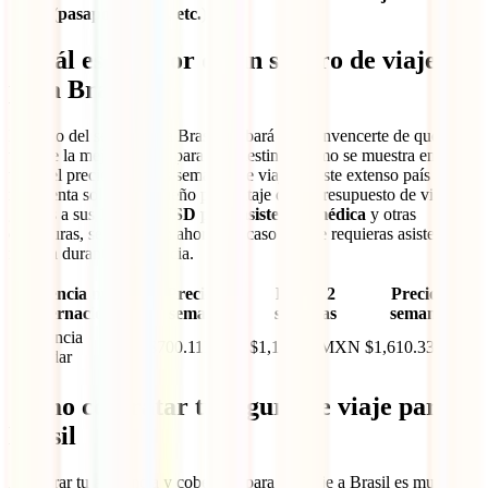
(pasaporte, visa, etc.)
¿Cuál es el valor de un seguro de viaje
para Brasil?
El costo del seguro para Brasil acabará por convencerte de que se
trata de la mejor opción para este destino. Como se muestra en la
tabla, el precio para dos semanas de viaje en este extenso país
representa solo un pequeño porcentaje de tu presupuesto de viaje y,
gracias a sus
100,000 USD para asistencia médica
y otras
coberturas, será un gran ahorro en caso de que requieras asistencia
médica durante tu estancia.
Asistencia médica
Precio 1
Precio 2
Precio 3
internacional
semana
semanas
semanas
Asistencia
$700.11MXN
$1,105.35MXN
$1,610.33MXN
Estándar
Cómo contratar tu seguro de viaje para
Brasil
Asegurar tu asistencia y cobertura para un viaje a Brasil es muy