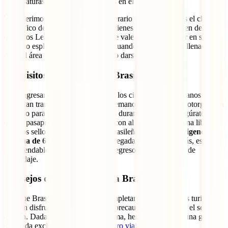
temperaturas se sienten más frescas en el sur del país.
Te sugerimos que al planear tu itinerario de viaje cheques el clima
específico del lugar y la fecha que tienes en mente. Existen destinos
como los Lençois Maranhenses que vale la pena disfrutar en su
máximo esplendor, especialmente cuando las lluvias han llenado de
agua el área y el sol hace más chido darse un chapuzón.
Requisitos de visado para Brasil
Para ingresar a Brasil como turista, los ciudadanos mexicanos no
necesitan tramitar un visado de antemano. Al llegar, se te otorgará un
permiso para permanecer en el país durante
90 días
. Asegúrate de
que tu pasaporte mexicano cuente con al menos una página libre
para los sellos de las autoridades brasileñas y tenga una
vigencia
mínima de 6 meses
a partir de tu llegada a Brasil. Además, es
recomendable llevar un boleto de regreso y comprobante de
hospedaje.
Consejos de seguridad para Brasil
Aunque Brasil no se considera completamente seguro, los turistas
pueden disfrutar del país tomando precauciones y usando el sentido
común. Dada la sensibilidad del tema, hemos preparado una guía
dedicada exclusivamente: ¿
Es seguro viajar a Brasil
?