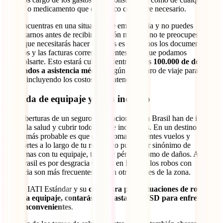
prueba o medicamento que el médico considere necesario.
Si te encuentras en una situación de emergencia y no puedes
contactarnos antes de recibir atención médica, no te preocupes. Lo
único que necesitarás hacer después es enviarnos los documentos
médicos y las facturas correspondientes para que podamos
reembolsarte. Esto estará cubierto dentro de los
100.000 de dólares
destinados a asistencia médica
según tu seguro de viaje para
Brasil, incluyendo los costos de tu atención.
Pérdida de equipaje y robo incluido
Las coberturas de un seguro internacional para Brasil han de ir más
allá de la salud y cubrir todo tipo de incidentes. En un destino como
este lo más probable es que debas tomar diferentes vuelos y
transportes a lo largo de tu ruta. Esto puede ser sinónimo de
problemas con tu equipaje, tanto de pérdida como de daños. A su
vez, Brasil es por desgracia un país en los que los robos con
violencia son más frecuentes que en otros países de la zona.
Con tu IATI Estándar y su
cobertura para situaciones de robo y
daños a equipaje, contarás con hasta 450 USD para enfrentar
estos inconvenientes
.