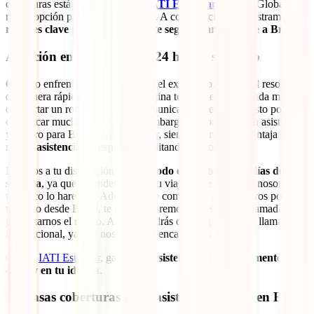
coberturas están incluidas en tu
IATI Estándar
de IATI Global, la
mejor opción para visitar este país. A continuación, te mostramos
las
razones clave para contratar este seguro para tu viaje a Brasil
:
Atención en tu idioma las 24 horas, sin costo
Cuando enfrentas un problema en el extranjero, es crucial resolverlo
de manera rápida y eficiente. Imagina tener que pedir ayuda médica
o reportar un robo y no poder comunicarte en español. Esto podría
complicar mucho las cosas. Sin embargo, al contar con tu asistencia
y seguro para Brasil
IATI Estándar
, siempre tendrás la ventaja de
recibir
asistencia en español
, facilitando el proceso.
Estamos a tu disposición durante
todo el día, todos los días de la
semana
, ya que entendemos que tu viaje no se detiene y nosotros
tampoco lo haremos. Además, si te comunicas con nosotros por
teléfono desde Brasil, te reembolsaremos el costo de la llamada al
presentarnos el recibo. Así, no tendrás que pagar por una llamada
internacional, ya que nosotros nos encargamos de eso.
Con tu
IATI Estándar
, garantizas
asistencia en todo momento, sin
costo y en tu idioma
.
Extensas coberturas para asistencia médica en Brasil