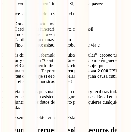
sencillo con nuestro menú intuitivo. Sigue estos pasos:
Introduce los detalles de tu viaje en el menú:
Donde vives actualmente
Destino de tu itinerario: en este caso Brasil
Inicio y fin de tu aventura
Cantidad de personas viajando
Tipo de seguro: asistencia y cobertura de viaje
Después de llenar el formulario y pulsar “Calcular”, escoge tu IATI
Estándar y da clic en “Contratar”. En este paso también puedes
añadir el
Complemento de Cancelación de Viaje
que
mencionamos antes. Te permitirá
recuperar hasta 2.000 USD de
los gastos de tu viaje
si debes cancelar por alguna causa cubierta.
¡Es el preferido por nuestros viajeros!
Completa tus datos personales, efectúa el pago y recibirás toda la
documentación de tu asistencia y seguro de viaje a Brasil en tu
email, junto con los datos de contacto por si requieres cualquier tipo
de ayuda.
¡Así de sencillo es obtener tu IATI Estándar!
Preguntas frecuentes sobre seguros de