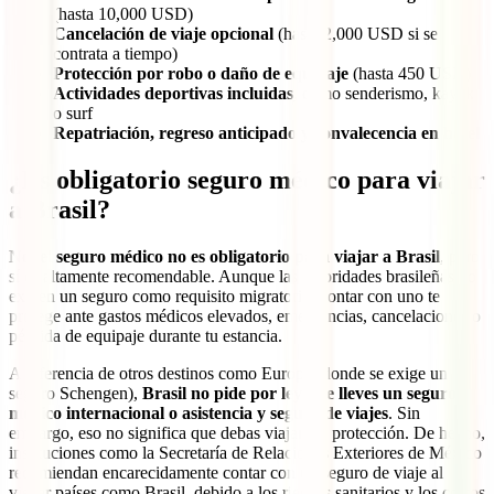
(hasta 10,000 USD)
Cancelación de viaje opcional
(hasta 2,000 USD si se
contrata a tiempo)
Protección por robo o daño de equipaje
(hasta 450 USD)
Actividades deportivas incluidas
, como senderismo, kayak
o surf
Repatriación, regreso anticipado y convalecencia en hotel
¿Es obligatorio seguro médico para viajar
a Brasil?
No, el seguro médico no es obligatorio para viajar a Brasil
, pero
sí es altamente recomendable. Aunque las autoridades brasileñas no
exigen un seguro como requisito migratorio, contar con uno te
protege ante gastos médicos elevados, emergencias, cancelaciones o
pérdida de equipaje durante tu estancia.
A diferencia de otros destinos como Europa (donde se exige un
seguro Schengen),
Brasil no pide por ley que lleves un seguro
médico internacional o asistencia y seguro de viajes
. Sin
embargo, eso no significa que debas viajar sin protección. De hecho,
instituciones como la Secretaría de Relaciones Exteriores de México
recomiendan encarecidamente contar con un seguro de viaje al
visitar países como Brasil, debido a los riesgos sanitarios y los costos