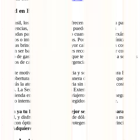
Salud en Brasil
En Brasil, los hospitales públicos ofrecen atención gratuita para
emergencias, pero sus instalaciones pueden no ser las más
adecuadas para situaciones graves o cuando se requieren exámenes
médicos o internaciones prolongadas. Por otro lado, las clínicas
privadas brindan un servicio de mayor calidad, aunque los costos
pueden ser bastante altos. Por eso, es recomendable contar con un
seguro de gastos médicos mayores que te permita acceder a servicios
médicos de calidad en caso de emergencias.
Por este motivo, contar con asistencia y seguro de viaje para Brasil
con cobertura amplia es la mejor manera de asegurarte de que
recibirás la atención médica necesaria sin incurrir en altos costos en
el país. La Secretaría de Relaciones Exteriores de México
recomienda encarecidamente a los viajeros contar con un seguro
médico internacional para estar protegidos adecuadamente.
Obtén ya tu IATI Estándar, el mejor seguro de viaje para
Brasil
, y disfruta de hasta 100.000 de dólares en asistencia médica,
junto con óptimas coberturas que protegerán tu viaje de principio a
fin. ¡
Adquiere el tuyo ahora
!