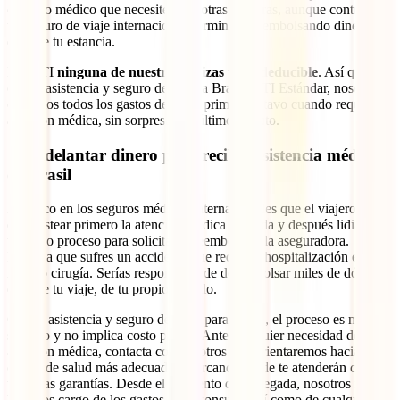
cuidado médico que necesites. En otras palabras, aunque contratas
un seguro de viaje internacional, terminas desembolsando dinero
durante tu estancia.
En IATI
ninguna de nuestras pólizas tiene deducible
. Así que,
con tu asistencia y seguro de viaje a Brasil IATI Estándar, nosotros
cubrimos todos los gastos desde el primer centavo cuando requieras
atención médica, sin sorpresas de último minuto.
Sin adelantar dinero para recibir asistencia médica
en Brasil
Es típico en los seguros médicos internacionales que el viajero tenga
que costear primero la atención médica recibida y después lidiar con
un largo proceso para solicitar el reembolso a la aseguradora.
Imagina que sufres un accidente que requiere hospitalización e
incluso cirugía. Serías responsable de desembolsar miles de dólares
durante tu viaje, de tu propio bolsillo.
Con la asistencia y seguro de IATI para Brasil, el proceso es muy
sencillo y no implica costo para ti: Ante cualquier necesidad de
atención médica, contacta con nosotros y te orientaremos hacia el
centro de salud más adecuado y cercano, donde te atenderán con
todas las garantías. Desde el momento de tu llegada, nosotros nos
haremos cargo de los gastos de la consulta, así como de cualquier