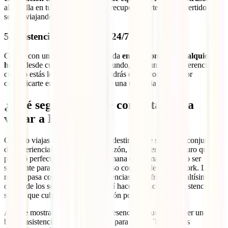
algo falla en tu itinerario, puedes recuperar parte de lo invertido y
seguir viajando sin tanto estrés.
5.
Asistencia en español y 24/7
Contar con un equipo que te atienda
en tu idioma y a cualquier
hora
, desde cualquier parte del mundo, hace una gran diferencia
cuando estás lejos de casa. No tendrás que preocuparte por
comunicarte en portugués si surge una urgencia.
¿Qué seguro de viaje contratar para
viajar a Brasil?
Cuando viajas al extranjero, cada destino tiene su propio conjunto
de experiencias únicas. Por esta razón, la asistencia y seguro que te
pareció perfecta para un fin de semana en Roma puede no ser
suficiente para un viaje más extenso como el de Nueva York. Lo
mismo pasa con Brasil: las experiencias que ofrece y los altísimos
costos de los servicios médicos allí hacen esencial una asistencia y
seguro que cubra cualquier situación posible.
Aquí te mostramos las coberturas esenciales que debe tener una
buena asistencia y seguro de viaje para Brasil. Todas estas