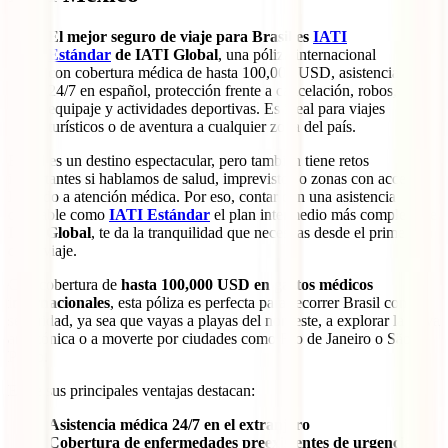
El mejor seguro de viaje para Brasil es
IATI
Estándar
de IATI Global
, una póliza internacional
con cobertura médica de hasta 100,000 USD, asistencia
24/7 en español, protección frente a cancelación, robos,
equipaje y actividades deportivas. Es ideal para viajes
turísticos o de aventura a cualquier zona del país.
Brasil es un destino espectacular, pero también tiene retos
importantes si hablamos de salud, imprevistos o zonas con acceso
limitado a atención médica. Por eso, contar con una asistencia
confiable como
IATI Estándar
el plan intermedio más completo de
IATI Global
, te da la tranquilidad que necesitas desde el primer día
de tu viaje.
Con cobertura de
hasta 100,000 USD en gastos médicos
internacionales
, esta póliza es perfecta para recorrer Brasil con
seguridad, ya sea que vayas a playas del nordeste, a explorar la selva
amazónica o a moverte por ciudades como Río de Janeiro o São
Paulo.
Entre sus principales ventajas destacan:
Asistencia médica 24/7 en el extranjero
Cobertura de enfermedades preexistentes de urgencia