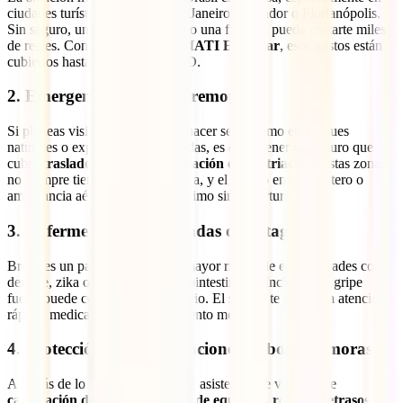
ciudades turísticas como Río de Janeiro, Salvador o Florianópolis.
Sin seguro, una simple consulta o una fractura puede costarte miles
de reales. Con una póliza como
IATI Estándar
, esos gastos están
cubiertos hasta por 100,000 USD.
2.
Emergencias en zonas remotas
Si planeas visitar el Amazonas, hacer senderismo en parques
naturales o explorar playas aisladas, es clave tener un seguro que
cubra
traslados médicos, evacuación o repatriación
. Estas zonas
no siempre tienen hospitales cerca, y el acceso en helicóptero o
ambulancia aérea puede ser carísimo sin cobertura.
3.
Enfermedades inesperadas o contagios
Brasil es un país tropical y hay mayor riesgo de enfermedades como
dengue, zika o infecciones gastrointestinales. Incluso una gripe
fuerte puede complicar tu itinerario. El seguro te garantiza atención
rápida, medicamentos y seguimiento médico.
4.
Protección ante cancelaciones, robos o demoras
Además de lo médico, una buena asistencia de viaje cubre
cancelación de vuelos, pérdida de equipaje, robos o retrasos
. Si