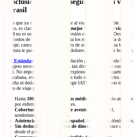
Conclusión: el mejor seguro para tu viaje
a Brasil
Ahora que ya sabes qué puede pasar al viajar a este increíble
destino, es claro que
contar con el mejor seguro para tu viaje a
Brasil
no es un gasto, sino una inversión en tranquilidad. Desde los
altos costos de atención médica hasta los riesgos de pérdida de
equipaje, cancelaciones o actividades de aventura, tener una buena
cobertura te puede ahorrar muchos dolores de cabeza (y de bolsillo).
IATI Estándar
es nuestra recomendación porque reúne todo lo que
un viajero necesita al visitar un país tan diverso y vibrante como
Brasil. No importa si vas a surfear, explorar la selva o relajarte en
Copacabana, este seguro te cubre en todo momento, sin letra
pequeña ni deducibles. ¿Por qué elegir IATI Estándar como tu
seguro de viaje para Brasil?
Hasta
100,000 USD en gastos médicos
, incluyendo atención
por enfermedades preexistentes.
Cobertura para deportes de aventura
como surf,
senderismo, kayak o snorkel.
Asistencia médica 24/7 en español
, sin importar dónde estés.
Sin deducibles ni adelantos de dinero
: IATI se hace cargo
desde el primer centavo.