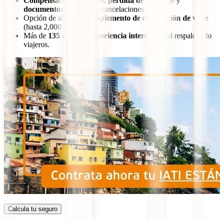
Compensación por robo, pérdida de equipaje y
documentos
, demoras y cancelaciones.
Opción de añadir el
complemento de cancelación de viaje
(hasta 2,000 USD).
Más de
135 años de experiencia internacional
respaldando
viajeros.
Calcula tu seguro