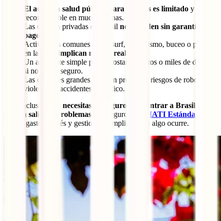
El acceso a salud pública para turistas es limitado
y poco
recomendable en muchas zonas.
Las clínicas privadas en Brasil
no atienden sin garantía de
pago
.
Actividades comunes como surf, senderismo, buceo o paseos
en la selva
implican riesgos reales
.
Un accidente simple puede costarte cientos o miles de dólares
si no tienes seguro.
Las ciudades grandes también presentan riesgos de robos,
violencia o accidentes de tráfico.
En conclusión:
no necesitas un seguro para entrar a Brasil, pero
sí para salir sin problemas
. Un seguro como
IATI Estándar
te
ahorra gastos, estrés y gestiones complicadas si algo ocurre.