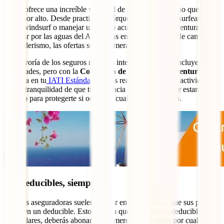
Brasil ofrece una increíble variedad de actividades que no querrás
pasar por alto. Desde practicar esnórquel en sus costas, surfear,
hacer windsurf o manejar una moto acuática, hasta la aventura de
navegar por las aguas del Amazonas en kayak seguido de caminos
de senderismo, las ofertas son innumerables.
La mayoría de los seguros médicos internacionales no incluyen estas
actividades, pero con la
Cobertura de Deportes de Aventura
incluida en tu
IATI Estándar
, podrás realizar todas estas actividades
con la tranquilidad de que tu asistencia y seguro de viaje estarán
contigo para protegerte si ocurriera cualquier imprevisto.
Sin deducibles, siempre
Muchas aseguradoras suelen ocultar en sus términos que sus pólizas
incluyen un deducible. Esto implica que, si tienes un deducible de
100 dólares, deberás abonar los primeros 100 dólares por cualquier