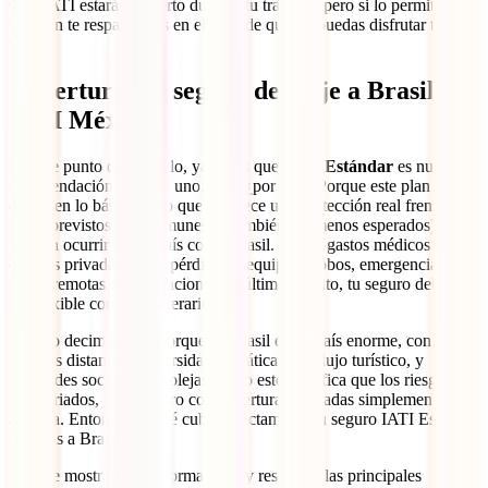
Con IATI estarás cubierto durante tu travesía, pero si lo permites,
también te respaldamos en el caso de que no puedas disfrutar tu
viaje.
Cobertura del seguro de viaje a Brasil de
IATI México
En este punto del artículo, ya sabes que
IATI Estándar
es nuestra
recomendación número uno. Pero ¿por qué? Porque este plan no se
queda en lo básico, sino que te ofrece una protección real frente a
los imprevistos más comunes (y también los menos esperados) que
pueden ocurrir en un país como Brasil. Desde gastos médicos en
clínicas privadas, hasta pérdida de equipaje, robos, emergencias en
zonas remotas o cancelaciones de último minuto, tu seguro debe ser
tan flexible como tu itinerario.
Y no lo decimos solo porque sí: Brasil es un país enorme, con
grandes distancias, diversidad climática, alto flujo turístico, y
realidades sociales complejas. Todo esto significa que los riesgos
son variados, y un seguro con coberturas limitadas simplemente no
alcanza. Entonces, ¿Qué cubre exactamente tu seguro IATI Estándar
si viajas a Brasil?
Aquí te mostramos de forma clara y resumida las principales