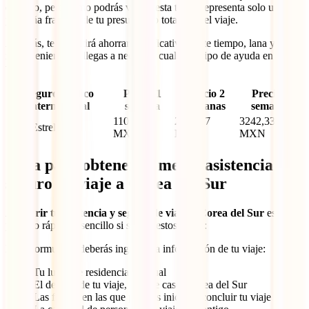
elevado, pero como podrás ver en esta tabla, representa solo una
pequeña fracción de tu presupuesto total para el viaje.
Además, te permitirá ahorrar significativamente tiempo, lana y evitar
inconvenientes si llegas a necesitar cualquier tipo de ayuda en tu
viaje:
Seguro médico
Precio 1
Precio 2
Precio 3
internacional
semana
semanas
semanas
1101,98
2639,87
3242,33
IATI Estrella
MXN
MXN
MXN
Guía para obtener la mejor asistencia y
seguro de viaje a Corea del Sur
Adquirir tu asistencia y seguro de viaje a Corea del Sur
es un
proceso rápido y sencillo si sigues estos pasos:
En el formulario deberás ingresar la información de tu viaje:
Tu lugar de residencia habitual
El destino de tu viaje, en este caso, Corea del Sur
Las fechas en las que planeas iniciar y concluir tu viaje