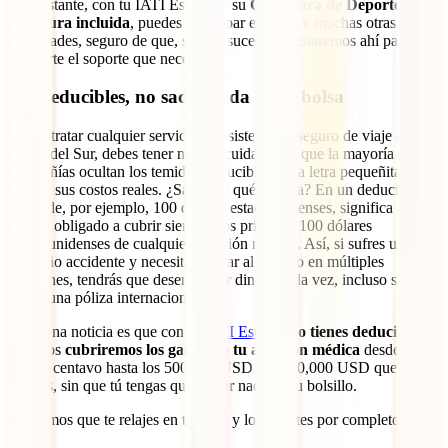
No obstante, con tu IATI Estrella y su
Cobertura de Deportes de
Aventura incluida
, puedes participar en estas y muchas otras
actividades, seguro de que, si algo sucediera, estaremos ahí para
brindarte el soporte que necesitas.
Sin deducibles, no sacas nada de tu bolsa
Al contratar cualquier servicio de asistencia y seguro de viaje a
Corea del Sur, debes tener mucho cuidado, ya que la mayoría de las
compañías ocultan los temidos deducibles en la letra pequeñita para
ocultar sus costos reales. ¿Sabes de qué se trata? En un deducible
típico de, por ejemplo, 100 dólares estadounidenses, significa que
estarás obligado a cubrir siempre los primeros 100 dólares
estadounidenses de cualquier atención médica. Así, si sufres un
pequeño accidente y necesitas visitar al médico en múltiples
ocasiones, tendrás que desembolsar dinero cada vez, incluso si
tienes una póliza internacional.
La buena noticia es que con tu
IATI Estrella
no tienes deducibles
y
nosotros
cubriremos los gastos de tu atención médica
desde el
primer centavo hasta los 500,000 USD o 1,000,000 USD que
tendrás, sin que tú tengas que gastar nada de tu bolsillo.
Queremos que te relajes en tu viaje y lo disfrutes por completo.