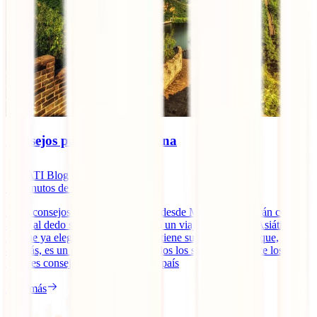
Consejos para viajar a China
IATI Blog
14
minutos de lectura
Estos consejos para viajar a China desde México te vendrán como
anillo al dedo si te estás planteando un viaje al “Gigante Asiático”.
Porque ya elegir qué ver en China tiene su miga, pero es que,
además, es un país complejo en todos los sentidos. Conoce los
mejores consejos para viajar a este país
Leer más