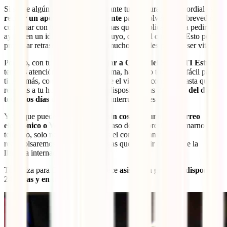
Si surge algún inconveniente durante tu aventura, lo primordial es
recibir un apoyo rápido y eficiente
para resolverlo a la brevedad y
continuar con tu viaje. ¿Te imaginas qué complicado sería pedir
ayuda en un idioma que no es el tuyo, como el coreano? Esto podría
provocar retrasos importantes, y muchos detalles podrían ser vitales.
Por eso, con tu
seguro para viajar a Corea del Sur IATI Estrella
,
tendrás atención en tu propio idioma, haciendo todo más fácil para
ti. Además, como entendemos que el viaje no concluye hasta que
regresas a tu hogar, estamos a tu disposición las
24 horas del día,
todos los días de la semana
, sin interrupciones.
Y aunque puedes
contactarnos sin costo alguno por correo
electrónico o WhatsApp
, en el caso de que prefieras llamarnos por
teléfono, solo necesitas enviarnos el comprobante, y te
reembolsaremos para que no tengas que asumir el gasto de la
llamada internacional.
Tu póliza para Corea del Sur ofrece
asistencia gratuita, disponible
24 horas y en tu idioma
.