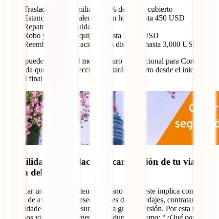
Traslado de un familiar: 100% del costo cubierto
Estancia por convalecencia en hotel: hasta 450 USD
Repatriación: incluida
Robo y daños al equipaje: hasta 1,000 USD
Reembolso de vacaciones sin disfrutar: hasta 3,000 USD
Como puedes ver, con el mejor seguro internacional para Corea del
Sur, nada queda sin protección y estarás cubierto desde el inicio
hasta el final de tu viaje.
Posibilidad de anulación – cancelación de tu viaje a
Corea del Sur
Planificar un viaje tan extenso y lejano como este implica comprar
pasajes de avión, hacer reservaciones de hospedajes, contratar tours
y actividades… Es, en resumen, una gran inversión. Por esta razón,
a muchos viajeros les surgen incertidumbres como: “
¿Qué pasa si