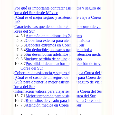
1
Por qué es importante contratar asistencia y seguro de viaje a
Corea del Sur desde México
2
¿Cuál es el mejor seguro y asistencia de viaje a Corea del
Sur?
3
Características que debe incluir el mejor seguro de viaje a
Corea del Sur
3.1
Atención en tu idioma las 24 horas
3.2
Cobertura extensa para atención médica
3.3
Deportes extremos en Corea del Sur
3.4
Sin deducibles, no sacas nada de tu bolsa
3.5
Sin desembolsar adelantos para atención médica
3.6
Incluye pérdida de equipaje y robo
3.7
Posibilidad de anulación – cancelación de tu viaje a
Corea del Sur
4
Cobertura de asistencia y seguro de viaje a Corea del Sur
5
¿Cuál es el costo de un seguro de viaje para Corea del Sur?
6
Guía para obtener la mejor asistencia y seguro de viaje a
Corea del Sur
7
Información valiosa para viajar seguro a Corea del Sur
7.1
Mejor temporada para visitar Corea del Sur
7.2
Requisitos de visado para ingresar a Corea del Sur
7.3
Atención médica en Corea del Sur