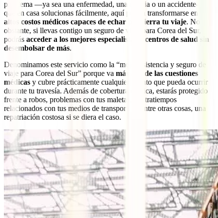
problema —ya sea una enfermedad, una alergia o un accidente—
que en casa solucionas fácilmente, aquí podría transformarse en
altos costos médicos capaces de echar por tierra tu viaje
. No
obstante, si llevas contigo un seguro de viaje para Corea del Sur,
podrás
acceder a los mejores especialistas y centros de salud sin
desembolsar de más
.
Denominamos este servicio como la “mejor asistencia y seguro de
viaje para Corea del Sur” porque va
más allá de las cuestiones
médicas
y cubre prácticamente cualquier evento que pueda ocurrir
durante tu travesía. Además de cobertura médica, estarás protegido
frente a robos, problemas con tus maletas, contratiempos
relacionados con tus medios de transporte y, entre otras cosas, una
repatriación costosa si se diera el caso.