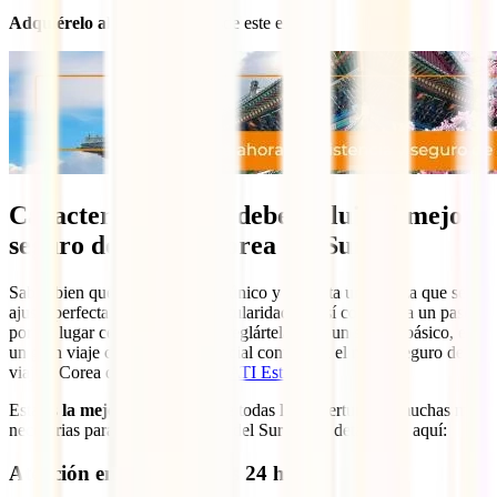
Adquiérelo ahora mismo
desde este enlace:
Características que debe incluir el mejor
seguro de viaje a Corea del Sur
Sabes bien que cada destino es único y necesita una póliza que se
ajuste perfectamente a sus particularidades. Así como para un paseo
por un lugar cercano podrías arreglártelas con un seguro básico, en
un gran viaje como este es esencial contar con el mejor seguro de
viaje a Corea del Sur, como el
IATI Estrella
.
Esta es
la mejor póliza
y ofrece todas las coberturas, y muchas más,
necesarias para tu viaje a Corea del Sur que te detallamos aquí:
Atención en tu idioma las 24 horas