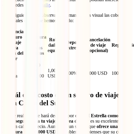
que puedes ver en
detalle
.
En la siguiente tabla observarás de manera más visual las coberturas
principales de las que hemos hablado:
Asistencia
y seguro
Cobertura
Robo y
Cancelación
de viaje
por
Deportes
daño de
de viaje
Repatriaci
para
Gastos
extremos
equipaje
(opcional)
Corea del
Médicos
Sur
500,000
IATI
USD 0
1,000
100%
3,000 USD
100%
Estrella
1,000,000
USD
USD
¿Cuál es el costo de un seguro de viaje
para Corea del Sur?
Lo que realmente te hará decidirte por
el IATI Estrella como el
mejor seguro para tu viaje a Corea del Sur
es su excelente
relación calidad-precio. Aunque es un seguro que
ofrece una
cobertura de 500,000 USD
, probablemente pienses que su costo es