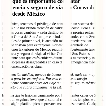
Por qué es importante contratar
asistencia y seguro de viaje a Corea del
Sur desde México
En México, tenemos el privilegio de contar con un sistema de salud
pública que nos brinda atención de calidad sin costo. Pero al salir del
país, las cosas cambian y cada destino tiene sus propias reglas. Así
pasa en Corea del Sur. Aunque en ciudades grandes como Seúl hay
hospitales de primer nivel, la atención médica puede resultar
bastante costosa para extranjeros. Por eso, la Secretaría de
Relaciones Exteriores de México recomienda fuertemente tener
asistencia y seguro de viaje al visitar Corea del Sur. Esto es
importante para que estés cubierto durante toda tu estancia y no te
lleves sorpresas desagradables en caso de una emergencia médica.
La recomendación es clara:
“
La atención médica, aunque de buena calidad, suele ser muy
costosa para los extranjeros. Por esta razón, se aconseja
firmemente contratar antes del viaje a Corea un seguro médico
completo que cubra ampliamente la estancia.
”
Imagina que te lesionas caminando por las vibrantes calles de Seúl y
sufres un esguince leve, que el calor al recorrer los templos te afecta,
o que algún platillo típico te provoca malestar estomacal. Cualquier