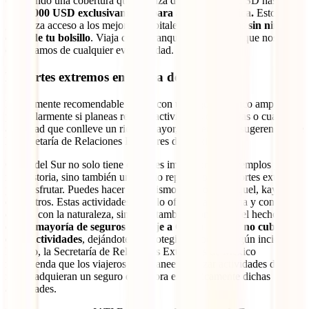
ofreciendo una cobertura que alcanza desde 500,000 USD hasta
1,000,000 USD exclusivamente para atención médica.
Esto te
garantiza acceso a los mejores hospitales y especialistas
sin ningún
costo de tu bolsillo
. Viaja con la tranquilidad de saber que nos
encargamos de cualquier eventualidad.
Deportes extremos en Corea del Sur
Es altamente recomendable contar con un seguro médico amplio,
particularmente si planeas realizar actividades deportivas o cualquier
actividad que conlleve un riesgo mayor, siguiendo las sugerencias de
la Secretaría de Relaciones Exteriores de México.
Corea del Sur no solo tiene ciudades impresionantes, templos y una
rica historia, sino también un amplio repertorio de deportes extremos
para disfrutar. Puedes hacer senderismo, buceo, esnórquel, kayak,
entre otros. Estas actividades no solo ofrecen adrenalina y contacto
directo con la naturaleza, sino que también comparten el hecho de
que
la mayoría de seguros de viaje a Corea del Sur no cubren
estas actividades
, dejándote desprotegido si ocurre algún incidente.
Por eso, la Secretaría de Relaciones Exteriores de México
recomienda que los viajeros que planeen realizar actividades de
riesgo adquieran un seguro que cubra específicamente dichas
actividades.