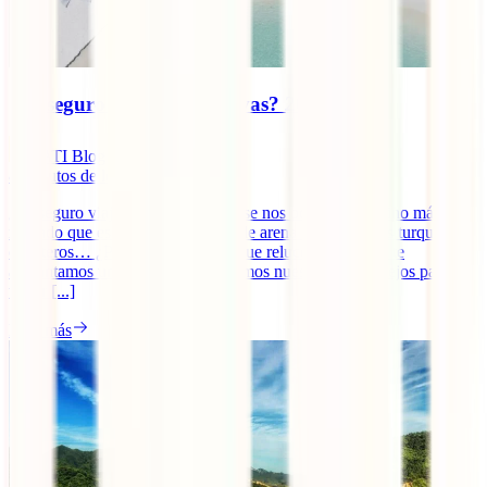
¿Es seguro viajar a Maldivas? 2025
IATI Blog
8
minutos de lectura
¿Es seguro viajar a Maldivas? No se nos ocurre un destino más
relajado que este. Playas infinitas de arena blanca, aguas turquesas,
cocoteros… ¿Pero es oro todo lo que reluce? Si bien ya te
adelantamos un poco cuando te dimos nuestros 10 consejos para
viajar [...]
Leer más