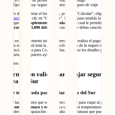
La cantidad de personas que viajarán contigo
Tipo de póliza: seguro de asistencia y seguro de viaje
Después de completar el formulario, presiona “Calcular”, elige tu
IATI Estrella
y da clic en “Contratar”. En este paso tendrás la opción
de agregar el
Complemento de Anulación
, lo cual te permitirá
recuperar hasta 3,000 dólares
en caso de que debas cancelar tu
viaje.
Ingresa en este momento tus datos personales, realiza el pago y
recibirás en tu email toda la información acerca de tu seguro de viaje
y asistencia médica para Corea del Sur, así como los detalles para
contactarnos si requieres ayuda.
¡Está bien fácil!
Información valiosa para viajar seguro a
Corea del Sur
Mejor temporada para visitar Corea del Sur
Una de las estaciones que solemos recomendar para viajar al país
son los
meses de mayo y octubre
ya que tienen temperaturas más
agradables en comparación con las altas temperaturas que pueden