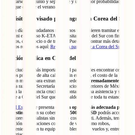
presentarse entre junio y septiembre y una menor probabilidad de
lluvia que durante el verano.
Requisitos de visado para ingresar a Corea del Sur
Hoy en día, los ciudadanos mexicanos no requieren tramitar el
visado ni el permiso K-ETA para visitar Corea del Sur con fines
turísticos, de negocio o de tránsito. Puedes encontrar más detalles
sobre los requisitos aquí:
Requisitos para viajar a Corea del Sur
.
Atención médica en Corea del Sur
En las ciudades más importantes del país, puedes encontrar centros
médicos privados de alta calidad. Sin embargo, el costo de la
atención médica para extranjeros puede ser
extremadamente alto
.
Por esta razón, la Secretaría de Relaciones Exteriores de México
subraya la importancia crucial de contar con una asistencia y seguro
de viaje a Corea del Sur que te respalde durante toda tu estancia.
El
IATI Estrella
se presenta como
la opción más adecuada para
este destino
, y con su cobertura de
500,000 USD
podrás acceder a
los mejores especialistas sin ningún costo para ti. Además, tendrás
protección en situaciones comunes de viaje, como robos,
inconvenientes con tu equipaje, problemas con vuelos y, entre otros,
la repatriación.