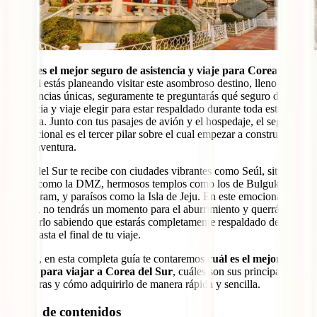
¿Cuál es el mejor seguro de asistencia y viaje para Corea del
Sur?
Si estás planeando visitar este asombroso destino, lleno de
experiencias únicas, seguramente te preguntarás qué seguro de
asistencia y viaje elegir para estar respaldado durante toda esta
aventura. Junto con tus pasajes de avión y el hospedaje, el seguro
internacional es el tercer pilar sobre el cual empezar a construir esta
nueva aventura.
Corea del Sur te recibe con ciudades vibrantes como Seúl, sitios
únicos como la DMZ, hermosos templos como los de Bulguksa y
Seokguram, y paraísos como la Isla de Jeju. En este emocionante
destino, no tendrás un momento para el aburrimiento y querrás
disfrutarlo sabiendo que estarás completamente respaldado desde el
inicio hasta el final de tu viaje.
Por eso, en esta completa guía te contaremos
cuál es el mejor
seguro para viajar a Corea del Sur
, cuáles son sus principales
coberturas y cómo adquirirlo de manera rápida y sencilla.
Tabla de contenidos