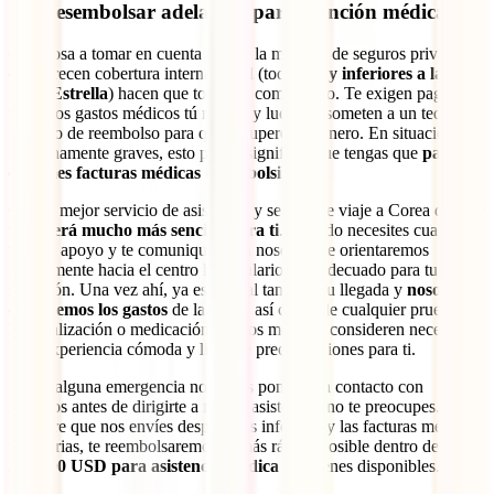
Sin desembolsar adelantos para atención médica
Otra cosa a tomar en cuenta es que la mayoría de seguros privados
que ofrecen cobertura internacional (todas
muy inferiores a las del
IATI Estrella
) hacen que todo sea complicado. Te exigen pagar
todos los gastos médicos tú mismo y luego te someten a un tedioso
proceso de reembolso para que recuperes el dinero. En situaciones
medianamente graves, esto puede significar que tengas que
pagar
enormes facturas médicas de tu bolsillo
.
Con el mejor servicio de asistencia y seguro de viaje a Corea del Sur
todo será mucho más sencillo para ti
. Cuando necesites cualquier
tipo de apoyo y te comuniques con nosotros, te orientaremos
rápidamente hacia el centro hospitalario más adecuado para tu
situación. Una vez ahí, ya estarán al tanto de tu llegada y
nosotros
cubriremos los gastos
de la visita, así como de cualquier prueba,
hospitalización o medicación que los médicos consideren necesaria.
Una experiencia cómoda y libre de preocupaciones para ti.
Si por alguna emergencia no logras ponerte en contacto con
nosotros antes de dirigirte a recibir asistencia, no te preocupes.
Siempre que nos envíes después los informes y las facturas médicas
necesarias, te reembolsaremos lo más rápido posible dentro de los
500,000 USD para asistencia médica
que tienes disponibles.