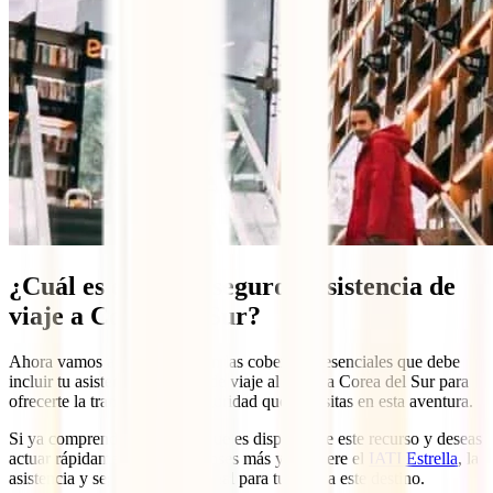
¿Cuál es el mejor seguro y asistencia de
viaje a Corea del Sur?
Ahora vamos a adentrarnos en las coberturas esenciales que debe
incluir tu asistencia y seguro de viaje al viajar a Corea del Sur para
ofrecerte la tranquilidad y seguridad que necesitas en esta aventura.
Si ya comprendes lo crucial que es disponer de este recurso y deseas
actuar rápidamente, no lo pienses más y adquiere el
IATI Estrella
, la
asistencia y seguro de viaje ideal para tu viaje a este destino.