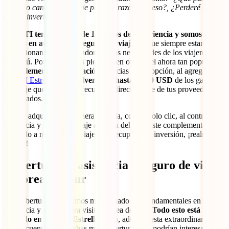
necesito cancelar mi viaje por una razón de peso?, ¿Perderé todo el
dinero invertido?
”
En
IATI tenemos más de 135 años de experiencia y somos
líderes en asistencia y seguros de viaje
porque siempre estamos
evolucionando y adaptándonos a las necesidades de los viajeros
como tú. Por eso, fuimos pioneros en ofrecer el ahora tan popular
Complemento de Anulación
. Gracias a esta opción, al agregarlo a
tu
IATI Estrella
,
te devolveremos hasta 3,000 USD
de los gastos
del viaje que no puedas recuperar directamente de tus proveedores
autorizados.
Podrás adquirirlo de manera sencilla, con un solo clic, al contratar tu
asistencia y seguro de viaje a Corea del Sur. Este complemento ha
ayudado a muchísimos viajeros a recuperar su inversión, ¡realmente
lo vale!
Cobertura de asistencia y seguro de viaje
a Corea del Sur
Las coberturas que hemos mencionado son fundamentales en tu
asistencia y seguro para visitar Corea del Sur.
Todo esto está
incluido en tu IATI Estrella
. Pero, además, esta extraordinaria
póliza cuenta con muchas más coberturas que podrían interesarte y