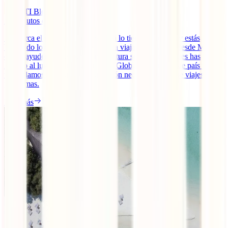
IATI Blog
12
minutos de lectura
Se acerca el gran momento, ya casi lo tienes todo listo y estás
buscando los mejores consejos para viajar a Tailandia desde México
que te ayuden a que esta gran aventura sea un diez. ¡Pues has
llegado al lugar indicado! En IATI Global adoramos este país y hoy
te ayudamos con toda la información necesaria para que viajes sin
problemas.
Leer más