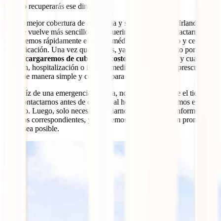
cuándo recuperarás ese dinero.
Con la mejor cobertura de asistencia y seguro de viaje a Irlanda,
todo se vuelve más sencillo. Al requerir asistencia y contactarnos, te
indicaremos rápidamente el centro médico más adecuado y cercano
a tu ubicación. Una vez que llegues, ya estarán esperando por ti y
nos encargaremos de cubrir los costos de tu consulta
y cualquier
examen, hospitalización o incluso medicamentos que te prescriban.
Todo de manera simple y cómoda para ti.
Si, a raíz de una emergencia médica, no pudieras tomarte el tiempo
para contactarnos antes de dirigirte al hospital, te facilitamos el
proceso. Luego, solo necesitas enviarnos las facturas e informes
médicos correspondientes, y te haremos tu reembolso tan pronto
como sea posible.