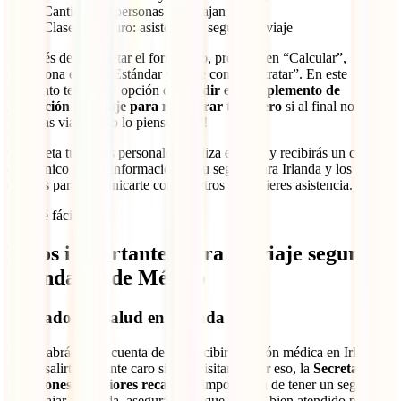
Cantidad de personas que viajan
Clase de seguro: asistencia y seguro de viaje
Después de completar el formulario, presiona en “Calcular”,
selecciona el IATI Estándar y sigue con “Contratar”. En este
momento tendrás la opción de
añadir el Complemento de
Anulación del Viaje para recuperar tu dinero
si al final no
pudieras viajar. ¡No lo pienses más!
Completa tus datos personales, realiza el pago y recibirás un correo
electrónico con la información de tu seguro para Irlanda y los
detalles para comunicarte con nosotros si requieres asistencia.
¡Así de fácil!
Datos importantes para un viaje seguro a
Irlanda desde México
Cuidados de salud en Irlanda
Ya te habrás dado cuenta de que recibir atención médica en Irlanda
puede salirte bastante caro si eres visitante. Por eso, la
Secretaría de
Relaciones Exteriores recalca
la importancia de tener un seguro
para viajar a Irlanda, asegurándote que estarás bien atendido pase lo