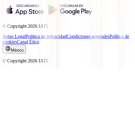
© Copyright
2026
IATI.
Aviso Legal
Politica de privacidad
Condiciones generales
Política de
cookies
Canal Ético
México
© Copyright
2026
IATI.