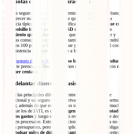
Sin cuotas ocultas, no gastarás de más
Muchos seguros incluyen en sus términos las incómodas franquicias
para parecer más baratos. ¿Sabes de qué se trata? Con una
franquicia típica de 100 USD, significa que
tú tendrás que cubrir
de tu bolsillo los 100 primeros USD de cada consulta o
tratamiento que recibas
. Imagina que sufres un percance y
necesitas consultas, exámenes o tratamientos. Cada vez tendrás que
pagar los 100 primeros USD, aunque ya hayas cubierto el costo total
de tu asistencia y seguro para viajar a Irlanda.
Con el
seguro de viaje Schengen
,
no hay franquicias ocultas
, así
que no te preocupes. Nos encargamos de tus gastos médicos
desde
el primer centavo
.
Sin adelantar dinero para asistencia médica
Una de las principales diferencias entre un seguro de viaje
internacional y un seguro médico privado común con cobertura en el
exterior, además de que estos últimos suelen tener tarifas mucho más
bajas que los de IATI, es que
te exigen pagar por adelantado
todos los gastos
y luego solicitar un reembolso que puede demorar
meses en procesarse. Esto, en situaciones menores, podría no afectar
tanto tu presupuesto, pero si se complica, podrías verte obligado a
desembolsar miles de dólares durante tu estancia
sin certeza de