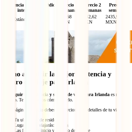
Asistencia y seguro médico
Precio 1
Precio 2
Precio 3
internacional
semana
semanas
semanas
889,68
2032,62
2435,99
IATI Estándar
MXN
MXN
MXN
Cómo adquirir la mejor asistencia y
seguro de viaje para Irlanda
Conseguir tu asistencia y seguro de viaje para Irlanda
es muy
sencillo. Te explicamos cómo hacerlo.
En la páginas de incio debes proporcionar los detalles de tu viaje:
Tu ubicación de residencia
Lugar al que viajarás: Irlanda
Las fechas de inicio y término de tu viaje