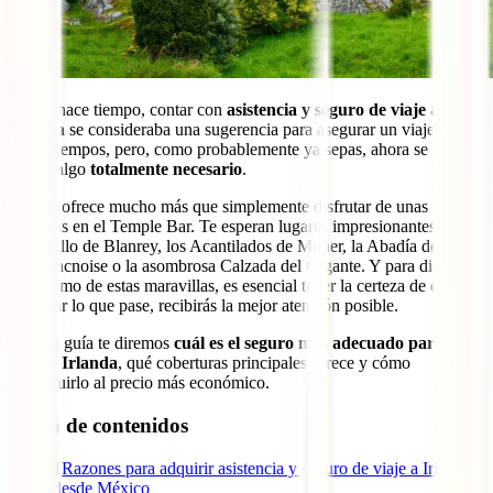
Desde hace tiempo, contar con
asistencia y seguro de viaje a
Irlanda
se consideraba una sugerencia para asegurar un viaje sin
contratiempos, pero, como probablemente ya sepas, ahora se ha
vuelto algo
totalmente necesario
.
Irlanda ofrece mucho más que simplemente disfrutar de unas
cervezas en el Temple Bar. Te esperan lugares impresionantes como
el Castillo de Blanrey, los Acantilados de Moher, la Abadía de
Clonmacnoise o la asombrosa Calzada del Gigante. Y para disfrutar
al máximo de estas maravillas, es esencial tener la certeza de que, sin
importar lo que pase, recibirás la mejor atención posible.
En esta guía te diremos
cuál es el seguro más adecuado para tu
viaje a Irlanda
, qué coberturas principales ofrece y cómo
conseguirlo al precio más económico.
Tabla de contenidos
1
Razones para adquirir asistencia y seguro de viaje a Irlanda
desde México