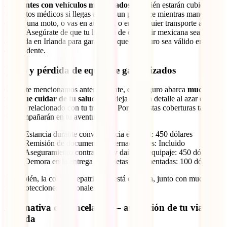
accidentes con vehículos motorizados
, también estarán cubiertos
tus gastos médicos si llegas a sufrir un percance mientras manejas un
coche, una moto, o vas en autobús, o en cualquier transporte a
motor. Asegúrate de que tu licencia de conducir mexicana sea
aceptada en Irlanda para garantizar que el seguro sea válido en caso
de accidente.
Robo y pérdida de equipaje garantizados
Como te mencionamos anteriormente, este seguro abarca
mucho
más que cuidar de tu salud
y no deja ningún detalle al azar en
todo lo relacionado con tu travesía. Por eso, estas coberturas también
te acompañarán en tu aventura:
Estancia durante convalecencia en hotel: 450 dólares
Remisión de documentos internacionales: Incluido
Aseguramiento contra robo y daños al equipaje: 450 dólares
Demora en la entrega de maletas documentadas: 100 dólares
Y también, la costosa repatriación está cubierta, junto con muchas
más protecciones adicionales.
Alternativa de cancelación – anulación de tu viaje a
Irlanda