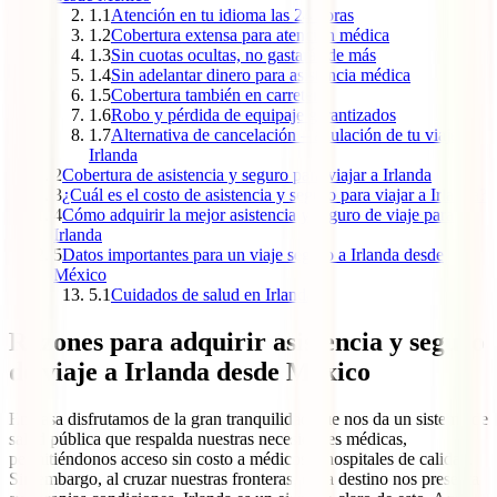
1.1
Atención en tu idioma las 24 horas
1.2
Cobertura extensa para atención médica
1.3
Sin cuotas ocultas, no gastarás de más
1.4
Sin adelantar dinero para asistencia médica
1.5
Cobertura también en carretera
1.6
Robo y pérdida de equipaje garantizados
1.7
Alternativa de cancelación – anulación de tu viaje a
Irlanda
2
Cobertura de asistencia y seguro para viajar a Irlanda
3
¿Cuál es el costo de asistencia y seguro para viajar a Irlanda?
4
Cómo adquirir la mejor asistencia y seguro de viaje para
Irlanda
5
Datos importantes para un viaje seguro a Irlanda desde
México
5.1
Cuidados de salud en Irlanda
Razones para adquirir asistencia y seguro
de viaje a Irlanda desde México
En casa disfrutamos de la gran tranquilidad que nos da un sistema de
salud pública que respalda nuestras necesidades médicas,
permitiéndonos acceso sin costo a médicos y hospitales de calidad.
Sin embargo, al cruzar nuestras fronteras, cada destino nos presenta