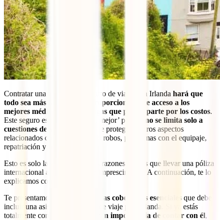
Contratar una asistencia y seguro de viaje para Irlanda
hará que
todo sea más fácil para ti, proporcionándote acceso a los
mejores médicos sin que tengas que preocuparte por los costos
.
Este seguro es considerado ‘el mejor’ porque
no se limita solo a
cuestiones de salud
, sino que te protege en otros aspectos
relacionados con el viaje, como robos, problemas con el equipaje,
repatriación y más.
Esto es solo la superficie de las razones por las que llevar una póliza
internacional a Irlanda es algo imprescindible. A continuación, te lo
explicamos con más detalle.
Te presentamos a continuación
las coberturas esenciales
que debe
incluir una asistencia y seguro de viaje para Irlanda. Si ya estás
totalmente convencido de
la gran importancia de contar con él
,