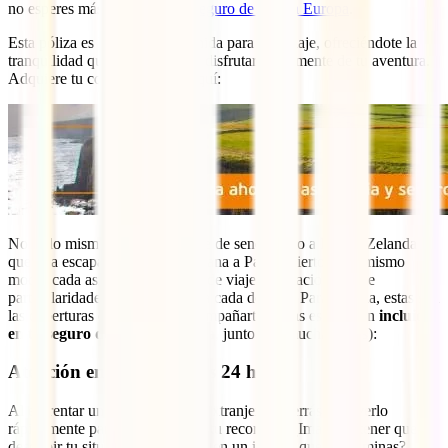
no esperes más y adquiere tu
seguro de viaje a Europa
.
Esta póliza es la opción más chida para este viaje, ofreciéndote la
tranquilidad que necesitas para disfrutar plenamente de tu aventura.
Adquiere tu cobertura desde aquí:
No es lo mismo planear un viaje de senderismo a Nueva Zelanda
que una escapada de fin de semana a París, ¿cierto? Del mismo
modo, cada asistencia y seguro de viaje internacional tiene
particularidades que se ajustan a cada destino. Para Irlanda, estas son
las coberturas que deberían acompañarte (todas estas están
incluidas
en tu seguro de viaje a Europa
, junto con muchas otras):
Atención en tu idioma las 24 horas
Al enfrentar un problema en el extranjero, querrás resolverlo
rápidamente para continuar con tu recorrido. ¿Imaginas tener que
describir tu situación o síntomas en un idioma que no dominas?