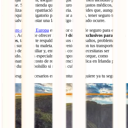
que pase. Se recomienda que el seguro cubra gastos médicos,
hospitalización y repatriación sanitaria. No olvides que, aunque no
es un requisito obligatorio para entrar a Irlanda, tener seguro te
puede salvar de gastar una lana si algo inesperado ocurre.
El
seguro de viaje Europa
es la mejor opción de seguro para este
destino. Además de ofrecer
100,000 dólares exclusivos para gastos
médicos
, también te respalda en casos como asaltos, problemas que
puedan surgir con tu maleta, inconvenientes con tus transportes,
traslado de un familiar y, entre otras cosas, si necesitaras ser
repatriado. Esto es especialmente importante porque, como
mencionamos, el costo de recibir atención médica en Irlanda puede
pegarle duro a tu bolsillo si no estás cubierto.
Evita riesgos innecesarios en tu aventura y adquiere ya tu seguro: