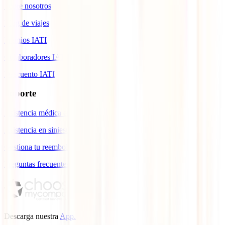
Sobre nosotros
Blog de viajes
Premios IATI
Colaboradores IATI
Descuento IATI
Soporte
Asistencia médica en viajes
Asistencia en siniestros
Gestiona tu reembolso
Preguntas frecuentes
Descarga nuestra
App.