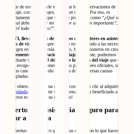
Un viaje de este tipo suele involucrar hacer reservaciones de
hospedaje, comprar pasajes, rentar un carro… Por eso, es
completamente normal que te hagas preguntas como “
¿Qué sucede
si al final debo cancelar mi viaje por una razón importante?,
¿Perderé todo ese dinero?
”.
En
IATI, llevamos más de 135 años como líderes en asistencia y
seguros de viaje
y siempre estamos respondiendo a las necesidades
que surgen en cada travesía. Por ello, fuimos pioneros en crear el
Complemento de Anulación de Viaje
. Con este, podremos
reembolsarte hasta
2,000 dólares de los costos del viaje
que no
puedas recuperar directamente de tus proveedores oficiales, si
necesitas cancelarlo debido a alguna de las diversas causas
contempladas.
Puedes obtenerlo de forma sencilla con solo un clic al adquirir
tu
IATI Estándar
. ¡Realmente vale la pena y ya ha beneficiado a miles
de viajeros recuperando su inversión!
Cobertura de asistencia y seguro para
viajar a Irlanda
Las coberturas principales que acabas de ver son lo que hacen del