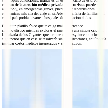
sus propias condiciones. Irlanda es un ejemplo claro de esto. Aquí,
el costo de la atención médica privada para turistas puede ser
altísimo
y, en emergencias graves, puede tener repercusiones
económicas más allá del viaje en sí. Además, la falta de familiaridad
con el país podría llevarte a hospitales de reputación dudosa.
Desde un platillo típico que te caiga mal, un percance
automovilístico mientras exploras el país, hasta una simple caída en
la Calzada de los Gigantes que termine en un esguince, o incluso
algo menor que en casa se resolvería sin complicaciones, aquí podría
implicar costos médicos inesperados y significativos.