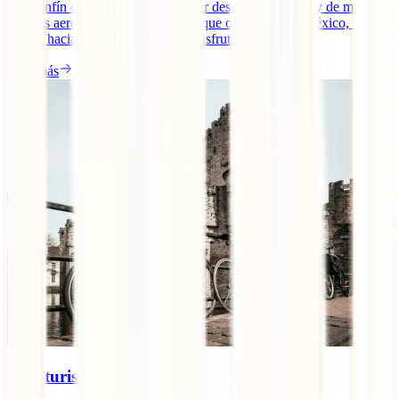
y un sinfín de cosas interesantes por descubrir. Está muy de moda y
muchas aerolíneas, incluyendo las que operan desde México, ponen
rumbo hacia ahí para que puedas disfrutar de todo ello.
Leer más
Cicloturismo en Bélgica