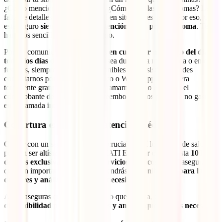
¿Cómo mencionas tu ubicación? ¿Cómo detallas tus síntomas? La
falta de detalles podría ser crucial en situaciones serias. Por eso, con
este seguro
siempre recibirás atención en tu propio idioma
. Te lo
haremos sencillo en todo momento.
Podrás comunicarte con nosotros
en cualquier momento del día,
todos los días de la semana
. Ya sea durante la madrugada o en días
festivos, siempre estaremos disponibles para asistirte. Puedes
contactarnos por correo electrónico o WhatsApp de manera
totalmente gratuita. Si optas por llamarnos, solo envíanos el
comprobante de la llamada y te reembolsaremos para que no gastes
en la llamada internacional.
Cobertura extensa para atención médica
Contar con un seguro privado es crucial. Aquí los costos de salud
pueden ser altísimos, por eso, tu IATI Estándar ofrece hasta
100,000
dólares exclusivamente para servicios médicos
. Así te aseguras
que, sin importar lo que suceda, tendrás
disponibilidad para los
doctores y análisis que puedas necesitar
.
Así te aseguras que, sin importar lo que suceda, tendrás
disponibilidad para los doctores y análisis que puedas necesitar
.