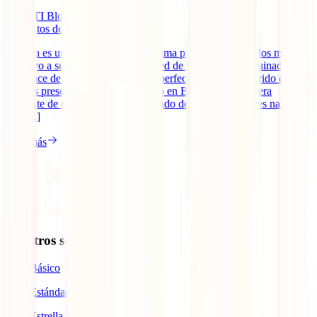
IATI Blog
4
minutos de lectura
Bélgica es un país plano, con un clima primaveral desde los meses
de mayo a septiembre y una gran red de pavimento adoquinado, lo
cual hace de este país el escenario perfecto para ser recorrido en bici.
Hoy os presentamos el cicloturismo en Bélgica, una manera
diferente de conocer el país. Partiendo de estas premisas es natural
que [...]
Leer más
Nuestros seguros
IATI Básico
IATI Estándar
IATI Estrella