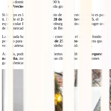
a domingo, de 12.00 a 22.00 h
Precios de entrada:
Entrada gratuita
Si lo tuyo es la atmósfera de cuento de hadas, este mercado es para
ti. Desde el
24 de noviembre al 28 de diciembre de 2025
, el
espectacular Palacio de Charlottenburg se ilumina para acoger uno
de los mercados más románticos de Berlín.
La fachada barroca del palacio se convierte en el telón de fondo
perfecto para un paseo entre
más de 250 puestos
de madera que
venden artesanías, productos navideños y comidas típicas.
Además, podrás disfrutar de conciertos al aire libre, una
orquesta
navideña
, zona para niños y carpas climatizadas con opciones
gastronómicas más sofisticadas.