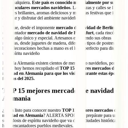
para cualquiera.
Este país es conocido mundialmente por sus
espectaculares mercados navideños
. Las plazas y calles se llenan
de luces brillantes, aromas deliciosos y melodías festivas que invitan
a pasear y disfrutar del ambiente navideño.
Y es que, desde el imponente
mercado de navidad de Berlín
hasta
el encantador
mercado de navidad de Frankfurt
, cada rincón
ofrece algo único y especial. Artesanos exhibiendo sus obras
maestras, desde juguetes de madera, diferentes tipos de postres y
hasta decoraciones hechas a mano es el lugar perfecto para disfrutar
del espíritu navideño
En toda Alemania existen cientos de mercadillo navideños, por esta
razón, hoy hemos recopilado el
TOP 15 mejores mercados de
navidad en Alemania para que los visites durante estas épocas
festivas del 2025.
TOP 15 mejores mercados de navidad en
Alemania
¿Estás listo para conocer nuestro
TOP 15 mejores mercados de
navidad en Alemania
? ALERTA SPOILER, prepárate para una
sobredosis de espíritu navideño que va desde ciudades históricas
hasta encantadores pueblos medievales.