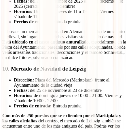
Fechas:
del 21 de noviembre de 2025 al 23 de diciembre de
2025 (cerrado el 23 de diciembre)
Horarios:
Domingo a jueves de 11 a 19 horas. Viernes y
sábado de 11 a 20 horas.
Precios de entrada:
Entrada gratuita
Si buscas un mercado de navidad en Alemania sacado de un cuento
medieval, sin lugar a dudas, debes visitar este mercado de navidad.
Está ubicado en el casco antiguo amurallado
, especialmente en la
Plaza del Ayuntamiento, pasearás por sus calles adoquinadas, donde
verás artesanías tradicionales, decoraciones y el famoso Schneeball,
un dulce frito espolvoreado con azúcar.
10. Mercado de Navidad de Leipzig
Dirección:
Plaza del Mercado (Marktplatz), frente al
Ayuntamiento de la ciudad vieja
Fechas:
del 25 de noviembre al 23 de diciembre
Horarios:
de domingo a jueves de 10:00 - 21:00. Viernes y
sábado de 10:00 - 22:00
Precios de entrada:
Entrada gratuita
Con más de 250 puestos que se extienden por el Marktplatz y
las calles aledañas del centro
, el mercado de Leipzig también se
encuentran entre uno de los más antiguos del país. Podrás ver los