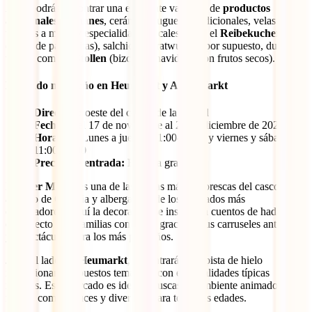
Aquí podrás encontrar una excelente variedad de
productos
artesanales alemanes
, cerámica, juguetes tradicionales, velas
talladas a mano y especialidades locales como el
Reibekuchen
(tortas de papa fritas), salchichas bratwurst y, por supuesto, dulces
típicos como el
Stollen
(bizcocho navideño con frutos secos).
Mercado navideño en Heumarkt y Alter Markt
Dirección:
oeste del centro de la ciudad
Fechas:
del 17 de noviembre al 23 de diciembre de 2025
Horarios:
Lunes a jueves: 11:00-21:00 y viernes y sábado:
11:00-22:00
Precios de entrada:
Entrada gratuita
El
Alter Markt
es una de las plazas más pintorescas del casco
antiguo de Colonia y alberga uno de los mercados más
encantadores. Aquí la decoración se inspira en cuentos de hadas, y
es perfecto para familias con niños gracias a sus carruseles antiguos
y espectáculos para los más pequeños.
Justo al lado, en
Heumarkt
, encontrarás una pista de hielo
impresionante y puestos temáticos con especialidades típicas
renanas. Este mercado es ideal si buscas un ambiente animado, con
mucha comida, luces y diversión para todas las edades.