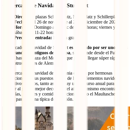
6. Mercado de Navidad de Stuttgart
Dirección:
plazas Schlossplatz, Marktplatz y Schillerplatz
Fechas:
del 26 de noviembre al 23 de diciembre de 2025
Horarios:
Domingo a jueves: de 11-21 horas; viernes y
sábado: de 11-22 horas
Precios de entrada:
Entrada gratuita
El Mercado de Navidad de Stuttgart
es conocido por ser uno de los
más grandes y antiguos de Europa
, se extiende desde el Palacio
Nuevo hasta la Plaza del Mercado que puedes llegar súper rápido
desde otros lugares de Alemania.
Este mercado de navidad de Alemania destaca por hermosas
decoraciones de sus puestos, llenas de luces, elementos navideños
decorativos y renos, tanto así que hay un concurso anual para
premiar al puesto mejor decorado del año, allí mismo encontrarás
artesanías, juguetes y comidas tradicional como el Maultaschen, un
tipo de pasta rellena típica de la región.