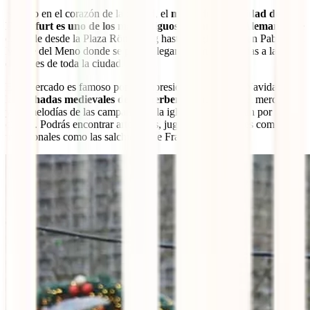
Situado en el corazón de la ciudad, el
mercado de navidad de
Frankfurt es uno de los más antiguos y grandes de Alemania
. Se
extiende desde la Plaza Römerberg hasta la Iglesia de San Pablo y el
Muelle del Meno donde se puede llegar fácilmente gracias a la red
de trenes de toda la ciudad.
Este mercado es famoso por su impresionante árbol de Navidad, por
las
fachadas medievales de Römerbergy
que rodean el mercadillo
y las melodías de las campanas de la iglesia que resuenan por toda la
ciudad. Podrás encontrar artesanías, juguetes y diferentes comidas
tradicionales como las salchichas de Frankfurt.