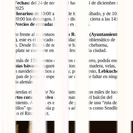
Fechas:
del 24 de noviembre hasta el 24 de diciembre de
2025
Horarios:
de 10:00 a 21:00 de lunes a sábado, y de 10:00 a
20:00 los domingos. El 24 de diciembre cierra a las 14:00.
Precios de entrada:
Entrada es gratuita.
Ubicado frente al majestuoso
Neues Rathaus (Ayuntamiento
Nuevo)
, este es el mercado de Navidad más emblemático de
Múnich. Desde finales de noviembre hasta Nochebuena,
Marienplatz se convierte en el alma festiva de la ciudad.
En sus más de 150 puestos decorados con esmero, podrás encontrar
artesanías bávaras
, juguetes tradicionales de madera, velas,
adornos navideños hechos a mano y, por supuesto,
Lebkuchen
, el
clásico pan de jengibre especiado que no puede faltar en ningún
mercado alemán.
No te pierdas el árbol de Navidad iluminado con miles de luces y los
conciertos corales en vivo
que suenan desde el balcón del
ayuntamiento. Además, es el punto de partida de una “ruta de
mercadillos” que continúa por calles adyacentes como Sendlinger
Strasse o el Rindermarkt.