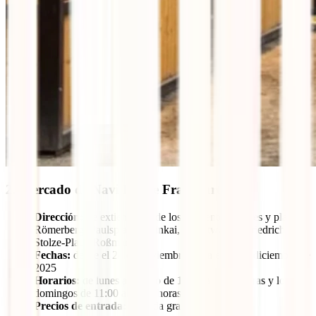
2. Mercado de Navidad de Frankfurt
Dirección:
Se extiende desde los siguientes lugares y plazas:
Römerberg, Paulsplatz, Mainkai, Hauptwache, Friedrich-
Stolze-Platz, Roßmarkt
Fechas:
desde el 24 de noviembre hasta el 22 de diciembre de
2025
Horarios:
de lunes a sábado de 10:00 a 21:00 horas y los
domingos de 11:00 a 21:00 horas
Precios de entrada:
Entrada gratuita