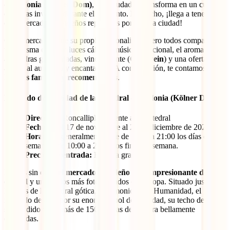
de Colonia (Kölner Dom)
, esta ciudad se transforma en un cuento
de hadas invernal durante el Adviento. De hecho, ¡llega a tener más
de 7 mercados navideños repartidos por toda la ciudad!
Cada mercado tiene su propia personalidad, pero todos comparten
una misma esencia: luces cálidas, música tradicional, el aroma a
almendras garrapiñadas, vino caliente (
Glühwein
) y una oferta
artesanal auténtica y encantadora. A continuación, te contamos sobre
los
más famosos y recomendados
.
Mercado de Navidad de la Catedral de Colonia (Kölner Dom)
Dirección:
Roncalliplatz, frente a la Catedral
Fechas: d
el 17 de noviembre al 23 de diciembre de 2025.
Horarios:
generalmente abre de 11:00 a 21:00 los días de
semana y de 10:00 a 22:00 los fines de semana.
Precios de entrada:
Entrada gratuita
Este es sin duda
el mercado navideño más impresionante de la
ciudad
y uno de los más fotografiados de Europa. Situado justo a
los pies de la catedral gótica, Patrimonio de la Humanidad, el
mercado destaca por su enorme árbol de Navidad, su techo de luces
suspendido y sus más de 150 casetas de madera bellamente
decoradas.