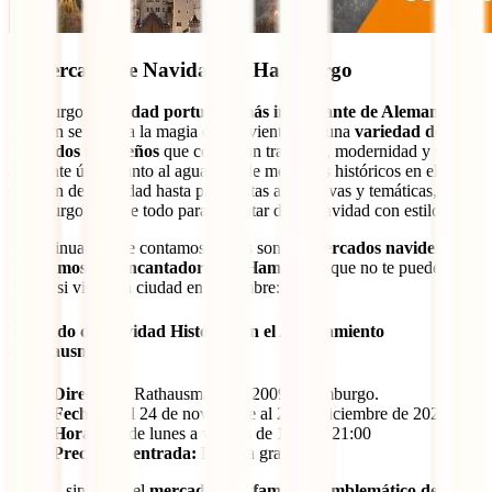
7. Mercado de Navidad de Hamburgo
Hamburgo, la
ciudad portuaria más importante de Alemania
,
también se suma a la magia del Adviento con una
variedad de
mercados navideños
que combinan tradición, modernidad y un
ambiente único junto al agua. Desde mercados históricos en el
corazón de la ciudad hasta propuestas alternativas y temáticas,
Hamburgo lo tiene todo para disfrutar de la Navidad con estilo.
A continuación, te contamos cuáles son los
mercados navideños
más famosos y encantadores de Hamburgo
que no te puedes
perder si visitas la ciudad en diciembre:
Mercado de Navidad Histórico en el Ayuntamiento
(Rathausmarkt)
Dirección:
Rathausmarkt 1, 20095 Hamburgo.
Fechas:
del 24 de noviembre al 23 de diciembre de 2025
Horarios:
de lunes a viernes de 11:00 a 21:00
Precios de entrada:
Entrada gratuita
Este es, sin duda, el
mercado más famoso y emblemático de