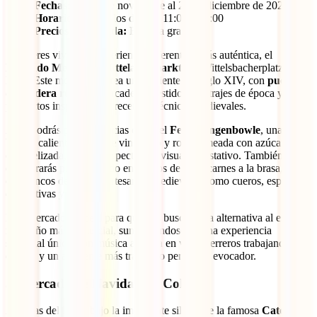
Fechas:
del 24 de noviembre al 23 de diciembre de 2025
Horarios:
Todos los días de 11:00 a 21:00
Precios de entrada:
Entrada gratuita
Si quieres vivir una experiencia diferente y más auténtica, el
Mercado Medieval (Mittelaltermarkt)
en Wittelsbacherplatz es tu
lugar. Este mercado recrea un ambiente del siglo XIV, con
puestos
de madera rústica
, mercaderes vestidos con trajes de época y
productos inspirados en recetas y técnicas medievales.
Aquí podrás probar delicias como el
Feuerzangenbowle
, una
bebida caliente a base de vino tinto y ron, flameada con azúcar
caramelizada, todo un espectáculo visual y gustativo. También
encontrarás pan horneado en hornos de leña, carnes a la brasa, sopas
en cuencos de barro y artesanías medievales como cueros, espadas
decorativas y cerámica.
Este mercado es ideal para quienes buscan una alternativa al estilo
navideño más comercial, sumergiéndose en una experiencia
sensorial única, con música antigua en vivo, herreros trabajando en
directo y un ambiente más tranquilo pero muy evocador.
5. Mercado de Navidad de Colonia
A orillas del Rin y bajo la imponente silueta de la famosa
Catedral