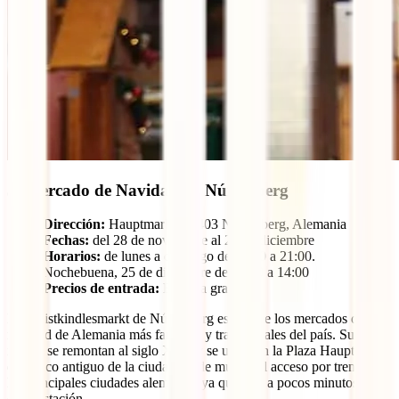
3. Mercado de Navidad de Núremberg
Dirección:
Hauptmarkt, 90403 Núremberg, Alemania
Fechas:
del 28 de noviembre al 24 de diciembre
Horarios:
de lunes a domingo de 10:00 a 21:00.
Nochebuena, 25 de diciembre de 10:00 a 14:00
Precios de entrada:
Entrada gratuita
El Christkindlesmarkt de Núremberg es uno de los mercados de
navidad de Alemania más famosos y tradicionales del país. Su
inicios se remontan al siglo XVII y se ubica en la Plaza Hauptmarkt
del casco antiguo de la ciudad, es de muy fácil acceso por tren desde
las principales ciudades alemanas, ya que está a pocos minutos a pie
de la estación.