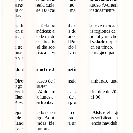
Hamburgo
. Se instala cada año frente al majestuoso Ayuntamiento
y cuenta con más de 100 casetas de madera cuidadosamente
decoradas.
Organizado por una feria tradicional de Renania, este mercado se
divide en zonas temáticas: artesanías de todas las regiones de
Alemania, juguetes de madera, panadería tradicional y mucho más.
Uno de sus mayores atractivos es el
Papá Noel volador
, que
aparece tres veces al día sobrevolando la plaza en su trineo,
acompañado de música navideña. ¡Un momento mágico para
grandes y chicos!
Mercado de Navidad de Jungfernstieg
Dirección:
paseo de Jungfernstieg, en Hamburgo, junto al
lago Binnenalster
Fechas:
del 24 de noviembre al 23 de diciembre de 2025
Horarios:
de lunes a viernes de 11:00 a 21:00
Precios de entrada:
Entrada gratuita
Este elegante mercado se encuentra a orillas del
Alster
, el lago
urbano de Hamburgo. Aquí la decoración es más sofisticada, con
luces blancas y doradas, ideales para una experiencia navideña
romántica y más tranquila.