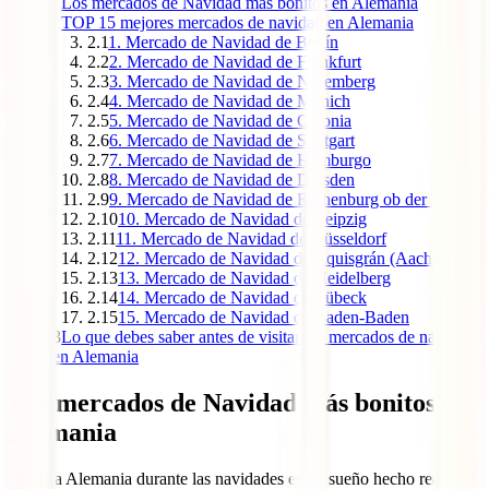
1
Los mercados de Navidad más bonitos en Alemania
2
TOP 15 mejores mercados de navidad en Alemania
2.1
1. Mercado de Navidad de Berlín
2.2
2. Mercado de Navidad de Frankfurt
2.3
3. Mercado de Navidad de Núremberg
2.4
4. Mercado de Navidad de Múnich
2.5
5. Mercado de Navidad de Colonia
2.6
6. Mercado de Navidad de Stuttgart
2.7
7. Mercado de Navidad de Hamburgo
2.8
8. Mercado de Navidad de Dresden
2.9
9. Mercado de Navidad de Rothenburg ob der Tauber
2.10
10. Mercado de Navidad de Leipzig
2.11
11. Mercado de Navidad de Düsseldorf
2.12
12. Mercado de Navidad de Aquisgrán (Aachen)
2.13
13. Mercado de Navidad de Heidelberg
2.14
14. Mercado de Navidad de Lübeck
2.15
15. Mercado de Navidad de Baden-Baden
3
Lo que debes saber antes de visitar los mercados de navidad
en Alemania
Los mercados de Navidad más bonitos en
Alemania
Viajar a Alemania durante las navidades es un sueño hecho realidad