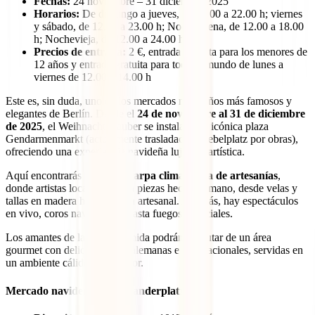
Fechas:
24 noviembre – 31 diciembre 2025
Horarios:
De domingo a jueves, de 12.00 a 22.00 h; viernes
y sábado, de 12.00 a 23.00 h; Nochebuena, de 12.00 a 18.00
h; Nochevieja, de 12.00 a 24.00 h
Precios de entrada:
2 €, entrada gratuita para los menores de
12 años y entrada gratuita para todo el mundo de lunes a
viernes de 12.00 a 14.00 h
Este es, sin duda, uno de los mercados navideños más famosos y
elegantes de Berlín. Desde el
24 de noviembre al 31 de diciembre
de 2025
, el WeihnachtsZauber se instala en la icónica plaza
Gendarmenmarkt (actualmente trasladado a Bebelplatz por obras),
ofreciendo una experiencia navideña lujosa y artística.
Aquí encontrarás una
gran carpa climatizada de artesanías
,
donde artistas locales venden piezas hechas a mano, desde velas y
tallas en madera hasta joyería artesanal. Además, hay espectáculos
en vivo, coros navideños y hasta fuegos artificiales.
Los amantes de la buena comida podrán disfrutar de un área
gourmet con delicias típicas alemanas e internacionales, servidas en
un ambiente cálido y acogedor.
Mercado navideño de Alexanderplatz