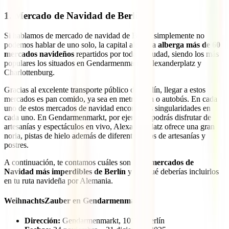
1. Mercado de Navidad de Berlín
Si hablamos de mercado de navidad de Berlín simplemente no
podemos hablar de uno solo, la capital alemana
alberga más de 60
mercados navideños
repartidos por toda la ciudad, siendo los más
populares los situados en Gendarmenmarkt, Alexanderplatz y
Charlottenburg.
Gracias al excelente transporte público de Berlín, llegar a estos
mercados es pan comido, ya sea en metro, tren o autobús. En cada
uno de estos mercados de navidad encontrarás singularidades en
cada uno. En Gendarmenmarkt, por ejemplo, podrás disfrutar de
artesanías y espectáculos en vivo, Alexanderplatz ofrece una gran
noria, pistas de hielo además de diferentes tipos de artesanías y
postres.
A continuación, te contamos cuáles son los
3 mercados de
Navidad más imperdibles de Berlín
y por qué deberías incluirlos
en tu ruta navideña por Alemania.
WeihnachtsZauber en Gendarmenmarkt
Dirección:
Gendarmenmarkt, 10117 Berlín