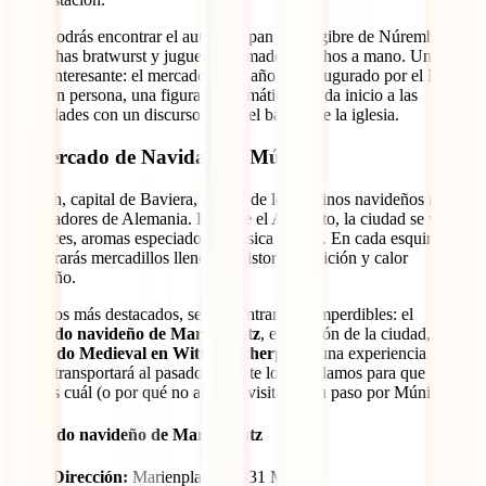
Aquí podrás encontrar el auténtico pan de jengibre de Núremberg,
salchichas bratwurst y juguetes de madera hechos a mano. Un dato
súper interesante: el mercado, cada año, es inaugurado por el Niño
Jesús en persona, una figura emblemática que da inicio a las
festividades con un discurso desde el balcón de la iglesia.
4. Mercado de Navidad de Múnich
Múnich, capital de Baviera, es uno de los destinos navideños más
encantadores de Alemania. Durante el Adviento, la ciudad se viste
con luces, aromas especiados y música festiva. En cada esquina
encontrarás mercadillos llenos de historia, tradición y calor
navideño.
Entre los más destacados, se encuentran dos imperdibles: el
mercado navideño de Marienplatz
, el corazón de la ciudad, y el
Mercado Medieval en Wittelsbacherplatz
, una experiencia única
que te transportará al pasado. Aquí te los detallamos para que
decidas cuál (o por qué no ambos) visitar en tu paso por Múnich.
Mercado navideño de Marienplatz
Dirección:
Marienplatz, 80331 Múnich