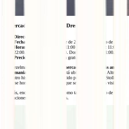
8.
Mercado de Navidad de Dresden
Dirección:
plaza Altmarkt
Fechas:
del 26 de noviembre de 2025 al 4 de enero de 2026
Horarios: Lunes a jueves:
11:00 - 21:00. Viernes: 11:00 -
22:00. Sábado: 10:00 - 22:00. Domingo: 10:00 - 21:00.
Precios de entrada:
Entrada gratuita
El Striezelmarkt de Dresden
es el mercado navideño más antiguo
de Alemania
, fundado en 1434. Está ubicado en la Plaza Altmarkt
del centro histórico y es muy conocido por el festival del Stollen,
donde se hornea un enorme pastel que se reparte entre los visitantes.
Además, encontrarás actividades como talleres de soplado de vidrio
y actuaciones culturales y musicales.