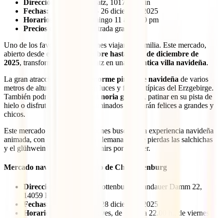
Dirección:
Alexanderplatz, 10178 Berlín
Fechas:
24 noviembre – 26 diciembre 2025
Horarios:
Lunes a Domingo 11 am - 10 pm
Precios de entrada:
Entrada gratuita
Uno de los favoritos para quienes viajan en familia. Este mercado,
abierto desde el
24 de noviembre hasta el 26 de diciembre de
2025
, transforma Alexanderplatz en una
auténtica villa navideña
.
La gran atracción aquí es la
enorme pirámide navideña
de varios
metros de altura, decorada con luces y figuras típicas del Erzgebirge.
También podrás montar en una
noria gigante
, patinar en su pista de
hielo o disfrutar de tiovivos iluminados que harán felices a grandes y
chicos.
Este mercado es ideal para quienes buscan una experiencia navideña
animada, con comida callejera alemana (¡no te pierdas las salchichas
y el glühwein!), juegos y souvenirs por doquier.
Mercado navideño del Palacio de Charlottenburg
Dirección:
Schloss Charlottenburg, Spandauer Damm 22,
14059 Berlín
Fechas:
24 noviembre – 28 diciembre 2025
Horarios:
De lunes a jueves, de 13.00 a 22.00 h., de viernes