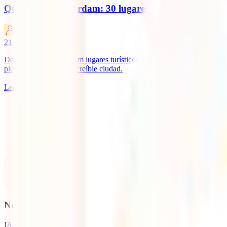
Qué ver en Ámsterdam: 30 lugares y experiencias imp
IATI Blog
21
minutos de lectura
Descubre 30 Ámsterdam lugares turísticos imprescindibles para 2025: 
pierdas nada de esta increíble ciudad.
Leer más
1
Nuestros seguros
IATI Básico