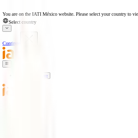
You are on the IATI México website. Please select your country to vie
Select country
Continue
Seguros de Viaje
Mundo IATI
Soporte
Blog
Seguros de Viaje
IATI Básico