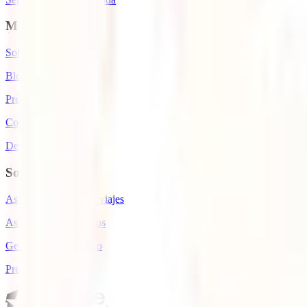
Mundo IATI
Sobre nosotros
Blog de viajes
Premios IATI
Colaboradores IATI
Descuento IATI
Soporte
Asistencia médica en viajes
Asistencia en siniestros
Gestiona tu reembolso
Preguntas frecuentes