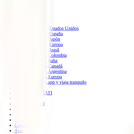
IATI Estándar
IATI Mochilero
IATI Estrella
IATI Escapadas
Seguros de Viaje
Seguro de Viaje a Estados Unidos
Seguro de Viaje a España
Seguro de Viaje a Japón
Seguro de Viaje a Europa
Seguro de viaje a Brasil
Seguro de viaje a Colombia
Seguro de viaje a Italia
Seguro de viaje a Canadá
Seguro de viaje a Argentina
Seguro de viaje a Europa
Descarga nuestra app y viaja tranquilo
Sobre nosotros
Colaboradores IATI
Blog
Descuento IATI
Soporte
Blog
América
Europa
Ásia