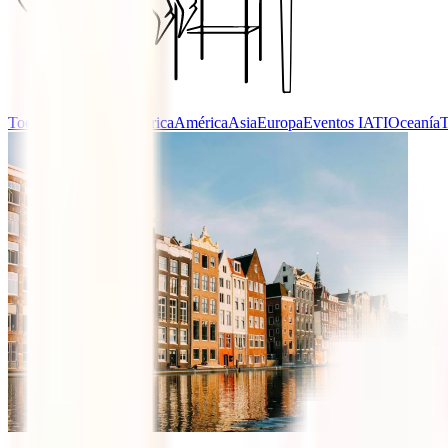
Todas las categorías
África
América
Asia
Europa
Eventos IATI
Oceanía
T