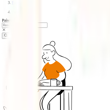
Europa
Paises bajos
Países Bajos