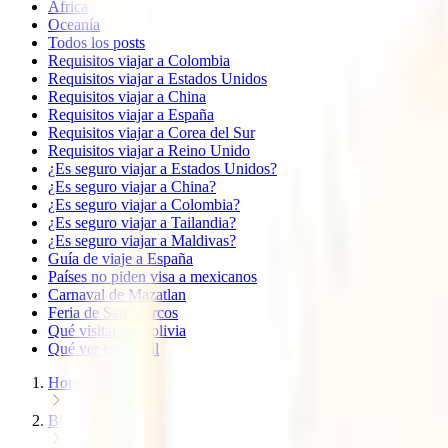
África
Oceanía
Todos los posts
Requisitos viajar a Colombia
Requisitos viajar a Estados Unidos
Requisitos viajar a China
Requisitos viajar a España
Requisitos viajar a Corea del Sur
Requisitos viajar a Reino Unido
¿Es seguro viajar a Estados Unidos?
¿Es seguro viajar a China?
¿Es seguro viajar a Colombia?
¿Es seguro viajar a Tailandia?
¿Es seguro viajar a Maldivas?
Guía de viaje a España
Países no piden visa a mexicanos
Carnaval de Mazatlan
Feria de San Marcos
Qué visitar en Bolivia
Qué ver en Brasil
Home
Blog