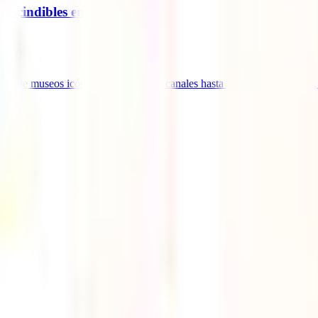
rescindibles en 2025
desde museos icónicos y paseos por canales hasta barrios con encanto, 