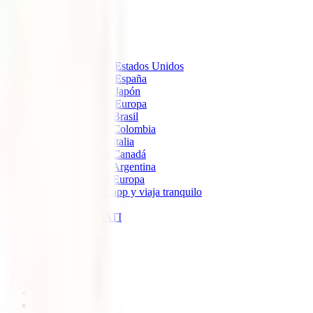
IATI Estándar
IATI Mochilero
IATI Estrella
IATI Escapadas
Seguros de Viaje
Seguro de Viaje a Estados Unidos
Seguro de Viaje a España
Seguro de Viaje a Japón
Seguro de Viaje a Europa
Seguro de viaje a Brasil
Seguro de viaje a Colombia
Seguro de viaje a Italia
Seguro de viaje a Canadá
Seguro de viaje a Argentina
Seguro de viaje a Europa
Descarga nuestra app y viaja tranquilo
Sobre nosotros
Colaboradores IATI
Blog
Descuento IATI
Soporte
Blog
América
Europa
Ásia