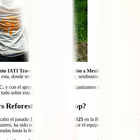
vento IATI Travel Shakers Reforestación x Mextop en la Barranca
esta, donde reconectamos con la tierra, sembramos vida y fortalecimos
C.
y con el apoyo de
Tente En Pie
, organizamos una experiencia gratui
todo sobre esta edición.
rs Reforestación x Mextop?
 cabo el pasado
13 de septiembre de 2025
en la
Barranca de Santa F
surero, ha sido restaurada desde 2017 por el equipo de
CamBIO ECO C
radas hasta la fecha.