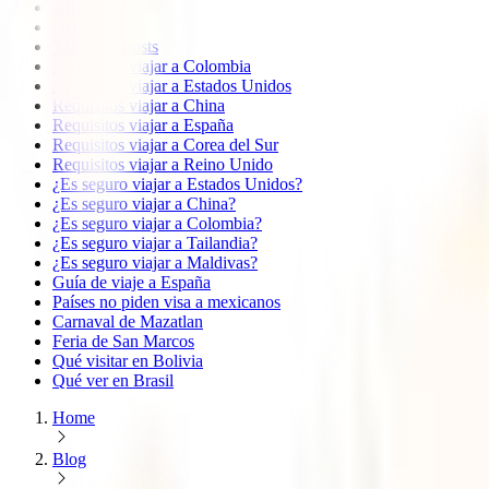
África
Oceanía
Todos los posts
Requisitos viajar a Colombia
Requisitos viajar a Estados Unidos
Requisitos viajar a China
Requisitos viajar a España
Requisitos viajar a Corea del Sur
Requisitos viajar a Reino Unido
¿Es seguro viajar a Estados Unidos?
¿Es seguro viajar a China?
¿Es seguro viajar a Colombia?
¿Es seguro viajar a Tailandia?
¿Es seguro viajar a Maldivas?
Guía de viaje a España
Países no piden visa a mexicanos
Carnaval de Mazatlan
Feria de San Marcos
Qué visitar en Bolivia
Qué ver en Brasil
Home
Blog