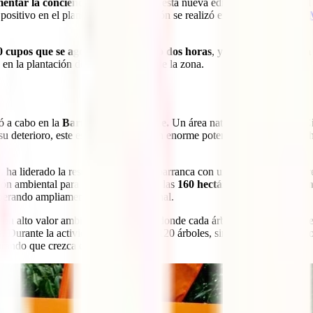
mentar la conciencia ambiental.
En esta nueva edición de IATI Travel 
ositivo en el planeta. La reforestación se realizó en colaboración con
0 cupos que se agotaron en tan solo dos horas
, y una
lista de esper
en la plantación de árboles nativos de la zona.
ó a cabo en la
Barranca de Santa Fe.
Un área natural ubicada en la
C
 deterioro, este espacio escondía un enorme potencial ecológico que ho
.
ha liderado la restauración de esta barranca con un enfoque integral: r
ción ambiental para la comunidad. De las
160 hectáreas que componen
uperando ampliamente la media nacional.
a con alto valor ambiental y social, en donde cada árbol sembrado repre
s. Durante la actividad, se plantaron 120 árboles, sin embargo, el traba
urando que crezca con el tiempo.