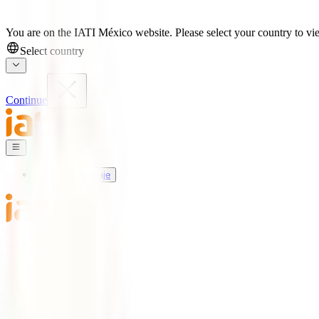
You are on the IATI México website. Please select your country to vie
Select country
Continue
Seguros de Viaje
Mundo IATI
Soporte
Blog
Seguros de Viaje
IATI Básico