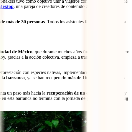
Shakers tuvo como objetivo unir a viajeros conscientes, creadores de
Mextop
, una pareja de creadores de contenido de viajes que se
a de más de 30 personas
. Todos los asistentes formaron parte de esta
iudad de México
, que durante muchos años fue usada como basurero
y, gracias a la acción colectiva, empieza a transformarse en un
eforestación con especies nativas, implementación de biofiltros para
 la barranca
, ya se han recuperado
más de 16 hectáreas.
Además
senta un paso más hacia la
recuperación de un ecosistema urbano
y
jo en esta barranca no termina con la jornada de plantación:
Greenhug