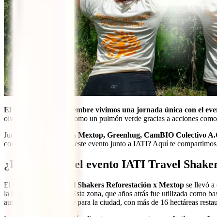
El pasado 13 de septiembre vivimos una jornada única con el e
olvidado, hoy florece como un pulmón verde gracias a acciones como 
Junto a nuestros aliados
Mextop, Greenhug, CamBIO Colectivo A.
conocer cómo se vivió este evento junto a IATI? Aquí te compartimos 
¿De qué trató el evento IATI Travel Shake
El
evento IATI Travel Shakers Reforestación x Mextop
se llevó a
la Ciudad de México. Esta zona, que años atrás fue utilizada como ba
auténtico pulmón verde para la ciudad, con más de 16 hectáreas restau