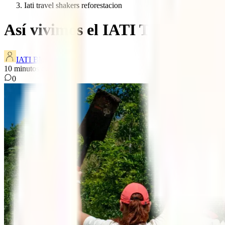
Iati travel shakers reforestacion
Así vivimos el IATI Travel Sha
IATI Blog
10
minutos de lectura
0