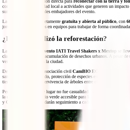
La jornada fue una acción directa para
reconectar con la tierra y fo
contenido y la comunidad local a actividades que generen un impacto p
sumaron como principales embajadores del evento.
La actividad fue completamente
gratuita y abierta al público
, con
6
jornada verde, divididos en equipos para trabajar de forma coordinada 
¿Dónde se realizó la reforestación?
La
reforestación del evento IATI Travel Shakers x Mextop
se llev
clandestino y punto de acumulación de desechos urbanos. A pesar de su
verdadero pulmón para la ciudad.
Desde el año
2017
, la asociación civil
CamBIO ECO Colectivo A.C
sanear el río contaminado, protección de especies en peligro y educa
tienen un índice de supervivencia de árboles entre el 96 % y 98 %, s
Pero la elección de este lugar no fue casualidad. Se trató de una zon
la creación de un espacio verde accesible para las futuras generacione
y
CamBIO Colectivo
darán seguimiento a cada árbol plantado, aseg