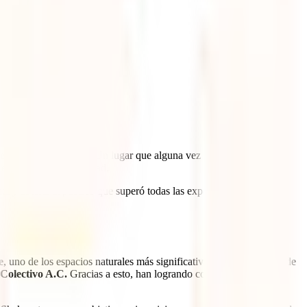
 de Santa Fe, CDMX.
Un lugar que alguna vez fue un basurero
 el sentido de comunidad.
ta y abierta al público que superó todas las expectativas. ¿Quieres
e
, uno de los espacios naturales más significativos (y recuperados) de
olectivo A.C.
Gracias a esto, han logrando convertirla en un