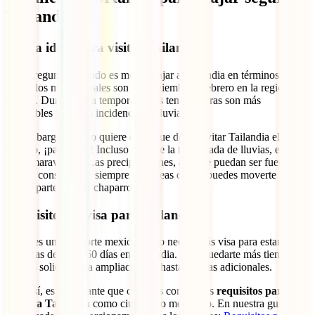
Tailandia
Época ideal para visitar Tailandia
Si te preguntas cuándo es mejor viajar a Tailandia en términos de
clima, los meses ideales son de noviembre a febrero en la región
central. Durante esta temporada, las temperaturas son más
agradables y baja la incidencia de lluvias.
Sin embargo, eso no quiere decir que debas evitar Tailandia el resto
del año, ¡para nada! Incluso durante la temporada de lluvias, es un
lugar maravilloso. Las precipitaciones, aunque puedan ser fuertes,
no son constantes y siempre hay áreas donde puedes moverte sin
preocuparte por los chaparrones.
Requisitos de visa para Tailandia
Si tienes un pasaporte mexicano, no necesitarás visa para estancias
turísticas de hasta 60 días en Tailandia. Para quedarte más tiempo,
puedes solicitar una ampliación de hasta 30 días adicionales.
Aun así, es importante que cumplas con ciertos
requisitos para
viajar a Tailandia
como ciudadano mexicano. En nuestra guía