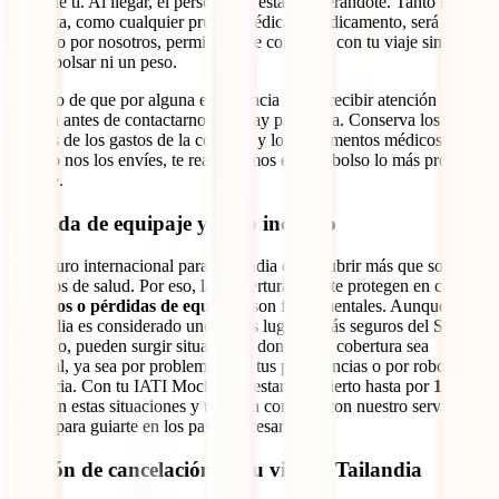
cerca de ti. Al llegar, el personal ya estará esperándote. Tanto la
consulta, como cualquier prueba médica o medicamento, será
cubierto por nosotros, permitiéndote continuar con tu viaje sin
desembolsar ni un peso.
En caso de que por alguna emergencia debas recibir atención
médica antes de contactarnos, no hay problema. Conserva los
recibos de los gastos de la consulta y los documentos médicos, y
cuando nos los envíes, te realizaremos el reembolso lo más pronto
posible.
Pérdida de equipaje y robo incluido
Tu seguro internacional para Tailandia debe cubrir más que solo
aspectos de salud. Por eso, las coberturas que te protegen en casos
de
robos o pérdidas de equipaje
son fundamentales. Aunque
Tailandia es considerado uno de los lugares más seguros del Sudeste
Asiático, pueden surgir situaciones donde esta cobertura sea
esencial, ya sea por problemas con tus pertenencias o por robo con
violencia. Con tu IATI Mochilero, estarás cubierto hasta por
1,500
USD
en estas situaciones y también contarás con nuestro servicio de
ayuda para guiarte en los pasos necesarios.
Opción de cancelación de tu viaje a Tailandia