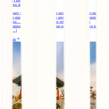
IATI Blog
8
minutos de lectura
¿Es seguro viajar a Maldivas? No se nos ocurre un destino más
relajado que este. Playas infinitas de arena blanca, aguas turquesas,
cocoteros… ¿Pero es oro todo lo que reluce? Si bien ya te
adelantamos un poco cuando te dimos nuestros 10 consejos para
viajar [...]
Leer más