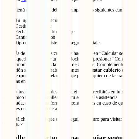
En el menú desplegable, deberás completar los siguientes campos:
Tu lugar de residencia
Destino de tu viaje
Fechas de inicio y fin del viaje
Cantidad de viajeros
Tipo de seguro: asistencia y seguro de viaje
Después de completar los campos y hacer clic en “Calcular seguro”,
solo te queda seleccionar tu IATI Mochilero y presionar “Contratar”.
En ese momento, tendrás la opción de activar el Complemento de
Anulación sobre el cual hablamos antes, para
estar cubierto en
caso de que debas cancelar tu viaje
por cualquiera de las razones
incluidas en la póliza.
Rellena tus datos personales, realiza el pago y recibirás en tu correo
electrónico todos los detalles sobre tu seguro y la asistencia
contratada, así como las formas de contactarnos en caso de que
necesites cualquier tipo de ayuda.
¿No está chido lo fácil que es conseguir tu seguro para visitar
Tailandia?
Detalles importantes para viajar seguro a