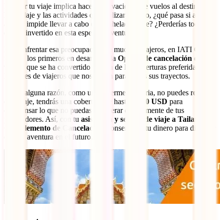
Planear tu viaje implica hacer reservaciones de vuelos al destino,
hospedaje y las actividades que realizarás, pero, ¿qué pasa si al final
algo te impide llevar a cabo este anhelado viaje? ¿Perderías todo el
dinero invertido en esta esperada aventura?
Para enfrentar esa preocupación de muchos viajeros, en IATI Global
fuimos los primeros en desarrollar la
Opción de cancelación de
viajes
, que se ha convertido en una de las coberturas preferidas por
los miles de viajeros que nos eligen para todos sus trayectos.
Si por alguna razón, como una enfermedad seria, no puedes realizar
este viaje, tendrás una cobertura de hasta
2,000 USD
para
compensar lo que no puedas recuperar directamente de tus
proveedores. Así, con tu
asistencia y seguro de viaje a Tailandia +
Complemento de Cancelación
, conservarás tu dinero para disfrutar
de esta aventura en el futuro.