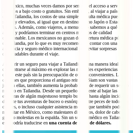
En México, muchas veces damos por sentado el acceso a servicios
médicos a bajo costo o gratuitos. Sin embargo, al viajar a países
como Tailandia, los costos de una simple consulta médica pueden
ser muy elevados, al igual que en destinos como Japón o Estados
Unidos. Además, como viajeros, a menudo no sabemos a qué lugar
acudir y podríamos terminar en centros médicos de calidad
cuestionable. Los mexicanos no gozan de cobertura médica pública
en Tailandia, por lo que es muy recomendable contar con una
asistencia y seguro médico internacional para evitar sorpresas
desagradables durante el viaje.
Adquirir un seguro para viajar a Tailandia es una manera ideal de
concentrarse al máximo en explorar las múltiples experiencias que
ofrece este país sin la preocupación de otros inconvenientes. Las
opciones que proporciona el antiguo reino de Siam son vastas y,
junto a ellas, también aumenta la probabilidad de requerir un seguro
médico en Tailandia. Desde un pequeño accidente al bajar las
escaleras de algún majestuoso templo budista, hasta algún incidente
durante tus aventuras de buceo o esnórquel entre peces de todos los
colores, o incluso cualquier asistencia médica que también podrías
necesitar en México, como malestares digestivos, dolor de cabeza,
gripa o molestias en la espalda. Sin un seguro médico en Tailandia,
esto podría traducirse en
una cuenta de miles de dólares.