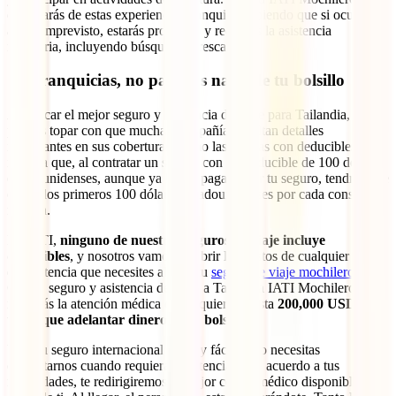
disfrutarás de estas experiencias tranquilo, sabiendo que si ocurre
algún imprevisto, estarás protegido y recibirás la asistencia
necesaria, incluyendo búsqueda y rescate.
Sin franquicias, no pagarás nada de tu bolsillo
Al buscar el mejor seguro y asistencia de viaje para Tailandia, te
puedes topar con que muchas compañías ocultan detalles
importantes en sus coberturas, como las pólizas con deducibles. Esto
implica que, al contratar un seguro con un deducible de 100 dólares
estadounidenses, aunque ya hayas pagado por tu seguro, tendrás que
cubrir los primeros 100 dólares estadounidenses por cada consulta
médica.
En IATI,
ninguno de nuestros seguros de viaje incluye
deducibles
, y nosotros vamos a cubrir los gastos de cualquier tipo
de asistencia que necesites al usar tu
seguro de viaje mochileros
.
Con tu seguro y asistencia de viaje a Tailandia IATI Mochilero,
recibirás la atención médica que requieres, hasta
200,000 USD
,
sin
tener que adelantar dinero de tu bolsillo
.
Usar tu seguro internacional es muy fácil. Solo necesitas
contactarnos cuando requieras asistencia, y de acuerdo a tus
necesidades, te redirigiremos al mejor centro médico disponible