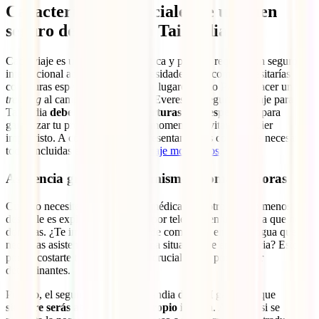
Características esenciales de un buen
seguro de viaje para Tailandia
Cada viaje es una experiencia única y por ello requiere un seguro
internacional adaptado a sus necesidades. Así como necesitarías
coberturas específicas para visitar lugares como París o hacer un
trekking
al campamento base del Everest, el seguro de viaje para
Tailandia
debe contar con coberturas muy específicas
para
garantizar tu protección en todo momento y evitar cualquier
imprevisto. A continuación, te presentamos las coberturas necesarias,
todas incluidas en tu
seguro de viaje mochileros
.
Asistencia gratuita en tu mismo idioma 24 horas
Cuando necesites ayuda, ya sea médica o de otro tipo, lo menos
deseable es explicar tu situación por teléfono en un idioma que no
dominas. ¿Te imaginas tratando de comunicar en otra lengua que
necesitas asistencia urgente en una situación de emergencia? Esto
podría costarte tiempo y detalles cruciales que podrían ser
determinantes.
Por eso, el seguro de viaje a Tailandia de IATI garantiza que
siempre serás atendido en tu propio idioma
. Además, si se