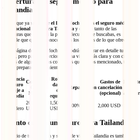
Cobertura del seguro médico para
Tailandia
Ahora que ya sabes que
el IATI Mochilero es el seguro médico
internacional ideal para Tailandia
y estás al tanto de las
coberturas que lo hacen la póliza adecuada que buscabas, es
probable que quieras conocer todos los detalles de lo que ofrece.
En la página del IATI Mochilero podrás explorar en detalle tu
seguro, pero para proporcionarte una visión más clara y con cifras
exactas de algunas de las coberturas que hemos mencionado, te
hemos preparado la siguiente tabla:
Asistencia
Robo y
Cobertura
Gastos de
Deport
y seguro
daños
Gastos
Repatriación
cancelación
de
de viaje a
de
Médicos
(opcional)
aventu
Tailandia
equipaje
IATI
200,000
1,500
100%
2,000 USD
100%
Mochilero
USD
USD
Cuánto cuesta un seguro para Tailandia
El precio de tu asistencia y seguro de viaje a Tailandia es también un