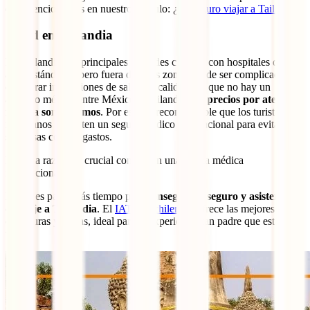
que mencionamos en nuestro artículo: ¿
Es seguro viajar a Tailandia
?
Salud en Tailandia
En Tailandia, las principales ciudades cuentan con hospitales de
altos estándares, pero fuera de estas zonas puede ser complicado
encontrar instituciones de salud de calidad. Ya que no hay un
acuerdo médico entre México y Tailandia,
los precios por atención
médica son altísimos
. Por eso, es recomendable que los turistas
mexicanos contraten un seguro médico internacional para evitar
sorpresas con los gastos.
Por esta razón, es crucial contar con una póliza médica
internacional.
No dejes pasar más tiempo para
conseguir tu seguro y asistencia
de viaje a Tailandia
. El
IATI Mochilero
te ofrece las mejores
coberturas y tarifas, ideal para la experiencia tan padre que estás por
vivir.