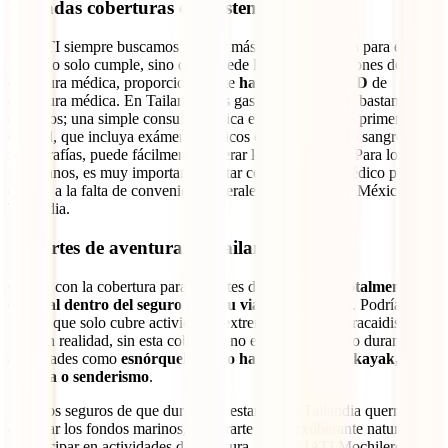
Elevadas coberturas en asistencia médica
En IATI siempre buscamos ofrecer más y nuestra póliza para este
lugar no solo cumple, sino que excede las recomendaciones de
cobertura médica, proporcionándote
hasta 200,000 USD
de
cobertura médica. En Tailandia, los gastos médicos son bastante
elevados; una simple consulta médica en un hospital de primera
calidad, que incluya exámenes básicos como análisis de sangre y
radiografías, puede fácilmente superar los 500 dólares. Para los
mexicanos, es muy importante contar con un seguro médico privado
debido a la falta de convenios bilaterales de salud entre México y
Tailandia.
Deportes de aventura en Tailandia
Contar con la cobertura para deportes de aventura es
totalmente
esencial dentro del seguro para tu viaje a Tailandia
. Podrías
pensar que solo cubre actividades extremas como el paracaidismo,
pero en realidad, sin esta cobertura no estarías protegido durante
actividades como
esnórquel, buceo hasta 40 metros, kayak,
tirolesa o senderismo
.
Estamos seguros de que durante tu estancia en Tailandia querrás
explorar los fondos marinos, adentrarte en su exuberante naturaleza,
y participar en actividades de aventura. Con tu IATI Mochilero,