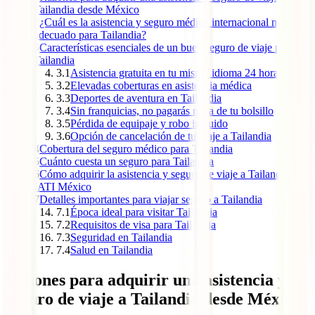
Tailandia desde México
2
¿Cuál es la asistencia y seguro médico internacional más
adecuado para Tailandia?
3
Características esenciales de un buen seguro de viaje para
Tailandia
3.1
Asistencia gratuita en tu mismo idioma 24 horas
3.2
Elevadas coberturas en asistencia médica
3.3
Deportes de aventura en Tailandia
3.4
Sin franquicias, no pagarás nada de tu bolsillo
3.5
Pérdida de equipaje y robo incluido
3.6
Opción de cancelación de tu viaje a Tailandia
4
Cobertura del seguro médico para Tailandia
5
Cuánto cuesta un seguro para Tailandia
6
Cómo adquirir la asistencia y seguro de viaje a Tailandia en
IATI México
7
Detalles importantes para viajar seguro a Tailandia
7.1
Época ideal para visitar Tailandia
7.2
Requisitos de visa para Tailandia
7.3
Seguridad en Tailandia
7.4
Salud en Tailandia
Razones para adquirir una asistencia y
seguro de viaje a Tailandia desde México