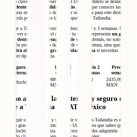
aspecto clave y, como observarás, el IATI Mochilero se destaca por
su
excelente relación calidad-precio
. Ahora que conoces las
coberturas necesarias que debe tener una póliza para este destino,
entenderás por qué esta es la más popular para Tailandia.
Un viaje a Tailandia generalmente dura entre 2 y 3 semanas. Como
puedes ver en esta tabla, el costo de tu seguro representa
un gasto
menor dentro de tu presupuesto de viaje
. Además, no solo es una
inversión pequeña dentro del costo de esta aventura, sino que
te
permitirá ahorrar una gran cantidad de lana
si necesitas
cualquier tipo de asistencia.
Seguro médico
Precio 1
Precio 2
Precio 3
internacional
semana
semanas
semanas
889,68
2032,92
2435,99
IATI Mochilero
MXN
MXN
MXN
Cómo adquirir la asistencia y seguro de
viaje a Tailandia en IATI México
Conseguir una asistencia y seguro de viaje para Tailandia es muy
sencillo gracias al menú intuitivo de IATI. Ahora que sabes que el
IATI Mochilero es la póliza que necesitas, puedes adquirirla
haciendo
clic aquí
y siguiendo estos pasos simples: