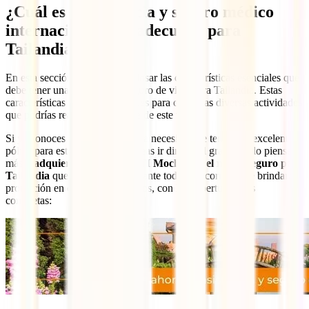
¿Cuál es la asistencia y seguro médico
internacional más adecuado para
Tailandia?
En esta sección, vamos a desglosar las características esenciales que
debe tener una asistencia y seguro de viaje para Tailandia. Estas
características son fundamentales para cubrir las diversas actividades
que podrías realizar en un viaje de este tipo.
Si ya conoces la importancia y la necesidad de tener una excelente
póliza para esta aventura, y deseas ir directo al grano, no lo pienses
más y
adquiere ahorita tu IATI Mochilero, el mejor seguro para
Tailandia
que te respaldará durante todo tu recorrido y te brindará
protección en caso de imprevistos, con las coberturas más
completas: