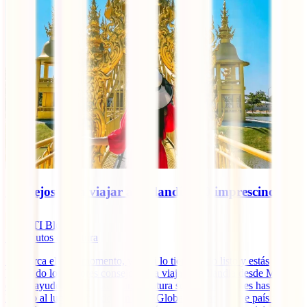
Consejos para viajar a Tailandia: 10 imprescindibles
IATI Blog
12
minutos de lectura
Se acerca el gran momento, ya casi lo tienes todo listo y estás
buscando los mejores consejos para viajar a Tailandia desde México
que te ayuden a que esta gran aventura sea un diez. ¡Pues has
llegado al lugar indicado! En IATI Global adoramos este país y hoy