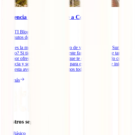
Asistencia y seguro de viaje a Corea del Sur
IATI Blog
13
minutos de lectura
¿Cuál es la mejor asistencia y seguro de viaje a Corea del Sur desde
México? Si tienes en mente visitar este fascinante país, que tanto
tiene por ofrecerte, es muy normal que te estés preguntando con qué
asistencia y seguro de viaje hacerte para estar protegido de inicio a
fin de esta aventura. Aquí te contamos todos los detalles.
Leer más
Nuestros seguros
IATI Básico