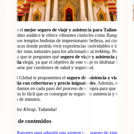
¿Cuál es el
mejor seguro de viaje y asistencia para Tailandia
?
Este destino asiático te ofrece vibrantes ciudades como Bangkok,
numerosos templos budistas de impresionante belleza, así como islas
paradisíacas donde podrás vivir experiencias inolvidables e incluso
emprender rutas naturales para los aficionados al
trekking
. Por eso,
es lógico que te preguntes qué
seguro de viaje y asistencia para
Tailandia
elegir, ya que el objetivo de este viaje es disfrutar sin
preocuparse por cuestiones de salud y seguridad.
En IATI Global te proponemos el
seguro de asistencia y viaje para
Tailandia con coberturas y precio inigualables
. Además, te
acompañamos en cada paso del proceso de compra para que
descubras lo fácil que es conseguir tu seguro de asistencia y viaje en
cuestión de minutos.
¡
Sawatdee Khrap
, Tailandia!
Tabla de contenidos
1
Razones para adquirir una asistencia y seguro de viaje a