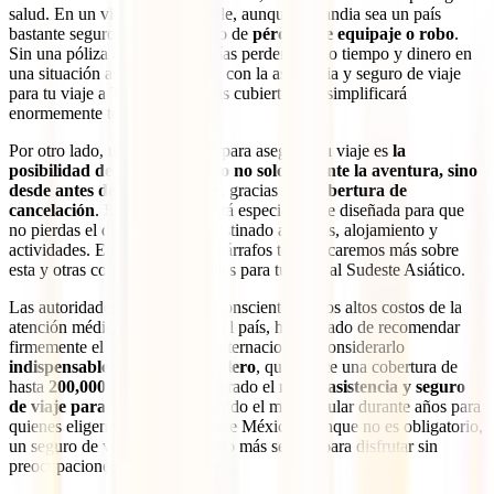
salud. En un viaje de esta índole, aunque Tailandia sea un país
bastante seguro, existe el riesgo de
pérdida de equipaje o robo
.
Sin una póliza adecuada, podrías perder mucho tiempo y dinero en
una situación así; sin embargo, con la asistencia y seguro de viaje
para tu viaje a Tailandia, estarás cubierto y se simplificará
enormemente todo el proceso.
Por otro lado, una razón clave para asegurar tu viaje es
la
posibilidad de estar protegido no solo durante la aventura, sino
desde antes de que comience
, gracias a la
cobertura de
cancelación
. Esta cobertura está especialmente diseñada para que
no pierdas el dinero que has destinado a vuelos, alojamiento y
actividades. En los siguientes párrafos te explicaremos más sobre
esta y otras coberturas esenciales para tu viaje al Sudeste Asiático.
Las autoridades de Tailandia, conscientes de los altos costos de la
atención médica de calidad en el país, han pasado de recomendar
firmemente el seguro médico internacional a considerarlo
indispensable
. El
IATI Mochilero
, que ofrece una cobertura de
hasta
200,000 USD
, es considerado el
mejor asistencia y seguro
de viaje para Tailandia
y ha sido el más popular durante años para
quienes eligen este destino desde México. Aunque no es obligatorio,
un seguro de viaje es tu respaldo más seguro para disfrutar sin
preocupaciones.