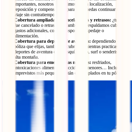
importantes, nosotros te asistimos con la localización,
reposición y compensación, para que puedas continuar tu
viaje sin contratiempos.
Cobertura ampliada en cancelaciones y retrasos:
¿tu vuelo
fue cancelado o retrasado? También te respaldamos cubriendo
gastos adicionales, como transporte, hospedaje o
alimentación.
Cobertura para deportes de aventura:
dependiendo de la
póliza que elijas, también te cubrimos mientras practicas
deportes de aventura como esquí, buceo, surf o senderismo en
alta montaña.
Cobertura para emergencias menores:
resfriados,
intoxicaciones alimenticias, accidentes menores… Incluso los
imprevistos más pequeños están contemplados en tu póliza.