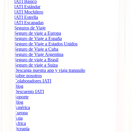
IATI Básico
IATI Estándar
IATI Mochilero
IATI Estrella
IATI Escapadas
Seguros de Viaje
Seguro de viaje a Europa
Seguro de Viaje a España
Seguro de Viaje a Estados Unidos
Seguro de Viaje a Cuba
Seguro de Viaje Argentina
Seguro de viaje a Brasil
Seguro de viaje a Suiza
Descarga nuestra app y viaja tranquilo
Sobre nosotros
Colaboradores IATI
Blog
Descuento IATI
Soporte
Blog
América
Europa
Ásia
África
Oceanía