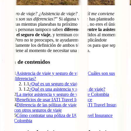
“
¿Seguro de viaje? ¿Asistencia de viaje? ¿Cuál me conviene más?
¿Cuáles son sus diferencias?
” Si alguna vez te has planteado estas
preguntas mientras planeabas tu próximo viaje, no eres el único.
Muchas personas tampoco saben
diferenciar entre la asistencia de
viaje y el seguro de viaje
, y terminan confundidos al momento de
elegir. Pero no te preocupes, te ayudaremos explicándote
detalladamente los definición de ambos términos para que sepas cual
te conviene al momento de necesitar una póliza.
Tabla de contenidos
1
Asistencia de viaje y seguro de viaje: ¿Cuáles son sus
diferencias?
1.1
¿Qué es un seguro de viaje?
1.2
¿Qué es una asistencia y seguro de viaje?
2
La mejor asistencia y seguro de viaje de Colombia
3
Beneficios de usar IATI Travel Insurance
4
Diferencia de las pólizas de viaje de IATI Travel Insurance
con otros seguros de viaje
5
Cómo contratar una póliza de IATI Travel Insurance
Colombia