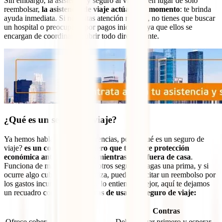
Sin embargo, la asistencia y seguro al viajero, en lugar de solo
reembolsar,
la asistencia de viaje actúa en el momento
: te brinda
ayuda inmediata. Si necesitas atención médica, no tienes que buscar
un hospital o preocuparte por pagos iniciales, ya que ellos se
encargan de coordinar y cubrir todo directamente.
¿Qué es un seguro de viaje?
Ya hemos hablado de las diferencias, pero ¿Qué es un seguro de
viaje?
es un contrato financiero que te ofrece protección
económica ante imprevistos mientras estás fuera de casa
.
Funciona de manera similar a otros seguros: pagas una prima, y si
ocurre algo cubierto por la póliza, puedes solicitar un reembolso por
los gastos incurridos. Para que lo entiendas mejor, aquí te dejamos
un recuadro con
pros y contras de usar un seguro de viaje:
Pros
Contras
Ofrece cobertura para grandes
Debes pagar primero y esperar