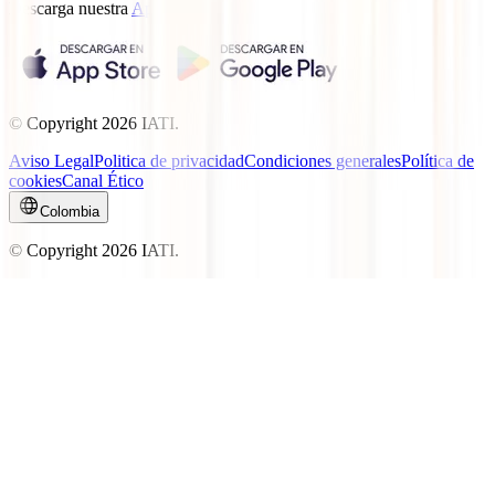
Descarga nuestra
App.
© Copyright
2026
IATI.
Aviso Legal
Politica de privacidad
Condiciones generales
Política de
cookies
Canal Ético
Colombia
© Copyright
2026
IATI.