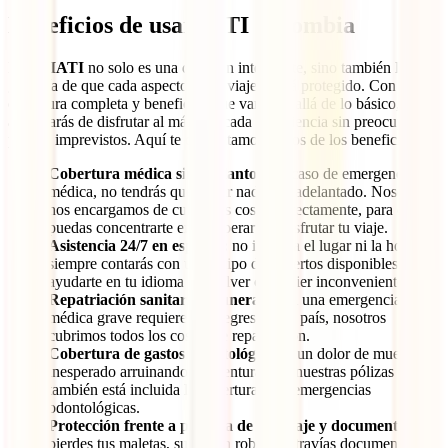
Beneficios de usar IATI
Colombia
Elegir
IATI
no solo es una decisión inteligente, sino también la
garantía de que cada aspecto de tu viaje estará protegido. Con una
cobertura completa y beneficios que van más allá de lo básico, te
asegurarás de disfrutar al máximo cada experiencia sin preocuparte
por los imprevistos. Aquí te comentamos varios de los beneficios:
Cobertura médica sin adelantos:
en caso de emergencia
médica, no tendrás que pagar nada por adelantado. Nosotros
nos encargamos de cubrir los costos directamente, para que tú
puedas concentrarte en recuperarte y disfrutar tu viaje.
Asistencia 24/7 en español:
no importa el lugar ni la hora,
siempre contarás con un equipo de expertos disponibles para
ayudarte en tu idioma y resolver cualquier inconveniente.
Repatriación sanitaria y funeraria:
si una emergencia
médica grave requiere que regreses a tu país, nosotros
cubrimos todos los costos de repatriación.
Cobertura de gastos odontológicos:
¿un dolor de muelas
inesperado arruinando tu aventura? En nuestras pólizas
también está incluida la cobertura para emergencias
odontológicas.
Protección frente a pérdida de equipaje y documentos:
si
pierdes tus maletas, sufres un robo o extravías documentos