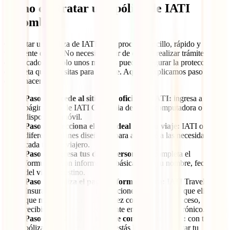
Cómo contratar una póliza de IATI
Colombia
Contratar una póliza de IATI es un proceso sencillo, rápido y
totalmente online. No necesitas salir de casa ni realizar trámites
complicados: en solo unos minutos puedes asegurar la protección
completa que necesitas para tu viaje. Aquí te explicamos paso a paso
cómo hacerlo:
Paso 1. Accede al sitio web oficial de IATI:
ingresa a la
página web de IATI Colombia desde tu computadora o
dispositivo móvil.
Paso 2. Selecciona el plan ideal para tu viaje:
IATI ofrece
diferentes planes diseñados para ajustarse a las necesidades de
cada tipo de viajero.
Paso 4. Ingresa tus datos personales:
completa el
formulario con información básica como tu nombre, fechas
del viaje y destino.
Paso 5. Realiza el pago de forma segura:
IATI Travel
Insurance te ofrece varias opciones de pago para que elijas la
que más te convenga. Una vez completado el proceso,
recibirás tu póliza directamente en tu correo electrónico.
Paso 6. ¡Disfruta de tu viaje con tranquilidad!:
con tu
póliza de IATI en mano, ya estás listo para disfrutar tu