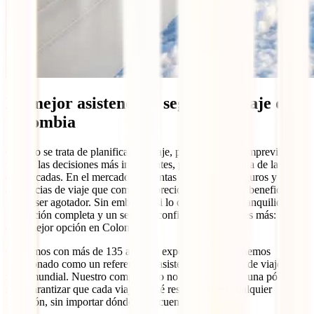
La mejor asistencia y seguro de viaje de
Colombia
Cuando se trata de planificar un viaje, protegerse ante imprevistos es
una de las decisiones más importantes, pero también una de las más
complicadas. En el mercado hay tantas opciones de seguros y
asistencias de viaje que comparar precios, coberturas y beneficios
puede ser agotador. Sin embargo, si lo que buscas es tranquilidad,
protección completa y un servicio confiable, no busques más:
IATI
es la mejor opción en Colombia.
Contamos con más de 135 años de experiencia y nos hemos
posicionado como un referente en asistencia y seguros de viaje a
nivel mundial. Nuestro compromiso no es solo ofrecer una póliza,
sino garantizar que cada viajero esté respaldado en cualquier
situación, sin importar dónde se encuentre.