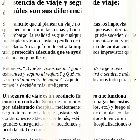
Asistencia de viaje y seguro de viaje:
¿Cuáles son sus diferencias?
Seguramente que al planear un viaje no planificas los imprevistos
que puedan ocurrir ni las fechas y horarios que piensas enfermarte.
Sin embargo, la realidad es que cualquier cosa puede suceder, desde
un simple resfriado hasta la pérdida de tus documentos o un vuelo
cancelado. Y es aquí donde entra
la importancia de contar con
una protección adecuada que te ayude
en esos imprevistos que
solemos no planificar.
Entonces, “
¿Qué servicios elegir? ¿un seguro de viaje o una
asistencia y seguro al viajero? ¿Qué me ayudará a sentirme más
seguro al momento de viajar?
” Aquí te lo explicamos todo para que
tomes la decisión más inteligente:
Un seguro de viaje es un producto financiero que funciona
como un contrato
. Si ocurre un imprevisto,
tú pagas los costos
por adelantado
(hospital, medicamentos, vuelos, etc.) y luego el
seguro te reembolsa lo que gastaste, siempre que cumplas con las
condiciones establecidas. Además, está más enfocado en cubrir
grandes emergencias como accidentes graves, hospitalizaciones o
pérdida total de equipaje.