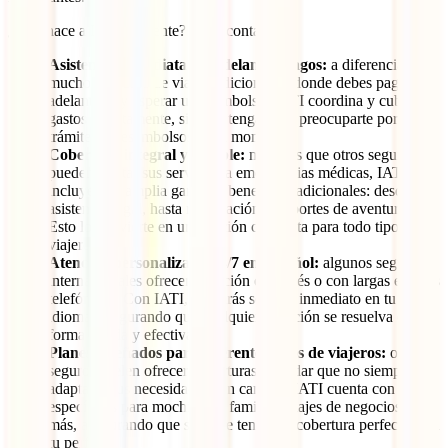
¿Qué hace a IATI diferente? Te lo contamos:
Asistencia inmediata sin adelantar pagos:
a diferencia de
muchos seguros de viaje tradicionales, donde debes pagar por
adelantado y esperar un reembolso, IATI coordina y cubre los
gastos directamente, sin que tengas que preocuparte por
trámites o desembolsos en el momento.
Cobertura integral y flexible:
mientras que otros seguros
pueden limitar sus servicios a emergencias médicas, IATI
incluye una amplia gama de beneficios adicionales: desde
asistencia legal, hasta repatriación y deportes de aventura.
Esto lo convierte en una opción completa para todo tipo de
viajeros.
Atención personalizada 24/7 en español:
algunos seguros
internacionales ofrecen atención en inglés o con largas esperas
telefónicas. Con IATI, recibirás soporte inmediato en tu
idioma, asegurando que cualquier situación se resuelva de
forma rápida y efectiva.
Planes diseñados para diferentes tipos de viajeros:
otros
seguros suelen ofrecer coberturas estándar que no siempre se
adaptan a tus necesidades. En cambio, IATI cuenta con planes
específicos para mochileros, familias, viajes de negocios y
más, asegurando que siempre tengas la cobertura perfecta para
tu perfil.