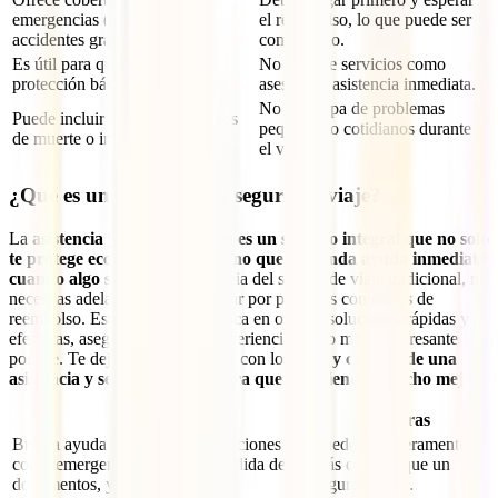
emergencias (hospitalización,
el reembolso, lo que puede ser
accidentes graves).
complicado.
Es útil para quienes buscan
No incluye servicios como
protección básica a bajo costo.
asesoría o asistencia inmediata.
No se ocupa de problemas
Puede incluir cobertura en casos
pequeños o cotidianos durante
de muerte o invalidez.
el viaje.
¿Qué es una asistencia y seguro de viaje?
La
asistencia y seguro de viaje es un servicio integral que no solo
te protege económicamente, sino que te brinda ayuda inmediata
cuando algo sucede
. A diferencia del seguro de viaje tradicional, no
necesitas adelantar pagos ni pasar por procesos complejos de
reembolso. Este servicio se enfoca en ofrecer soluciones rápidas y
efectivas, asegurando que tu experiencia sea lo menos estresante
posible. Te dejamos un recuadro con los
pros y contras de una
asistencia y seguro de viaje para que lo entiendas mucho mejor:
Pros
Contras
Brinda ayuda inmediata en situaciones
Puede ser ligeramente
como emergencias médicas, pérdida de
más costoso que un
documentos, y más.
seguro básico.