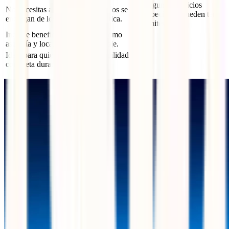
Algunos servicios
No necesitas adelantar dinero: ellos se
específicos pueden tener
encargan de los costos y la logística.
límites.
Incluye beneficios adicionales como
–
asesoría y localización de equipaje.
Ideal para quienes buscan tranquilidad
–
completa durante su viaje.