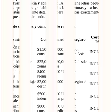
Transparencia y confianza:
IATI no tiene letras pequeñas ni
sorpresas desagradables. Todas las coberturas y exclusiones
están claramente detalladas, para que sepas exactamente en
qué estás invirtiendo.
Casos de siniestros y cómo IATI te respalda
Costo con
Siniestro
Costo promedio sin seguro
IATI
Atención por
$1,500 – $3,000 USD por
intoxicación
INCLUIDO
consulta y tratamiento en Asia
alimenticia
Evacuación médica
$25,000 – $50,000 USD desde
INCLUIDO
en helicóptero
zonas remotas
Rotura de gafas o
$400 – $1,000 USD por
INCLUIDO
prótesis
reemplazo
Cancelación de viaje
$2,000 – $4,000 USD según el
INCLUIDO
por enfermedad
destino
Robo de
$500 – $1,500 USD por
pertenencias
INCLUIDO
indemnización promedio
personales
Tratamiento por
$800 – $2,000 USD por
INCLUIDO
insolación severa
consulta y medicamentos