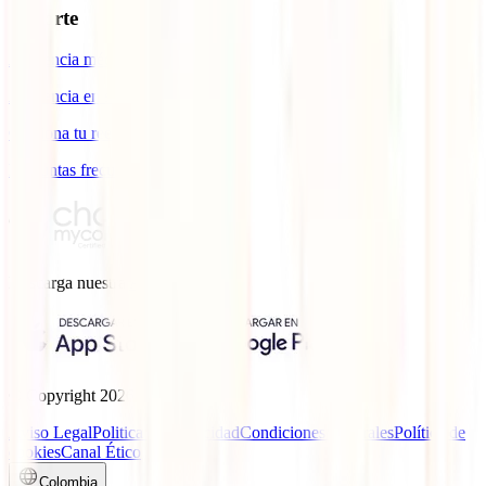
Soporte
Asistencia médica en viajes
Asistencia en siniestros
Gestiona tu reembolso
Preguntas frecuentes
Descarga nuestra
App.
© Copyright
2026
IATI.
Aviso Legal
Politica de privacidad
Condiciones generales
Política de
cookies
Canal Ético
Colombia