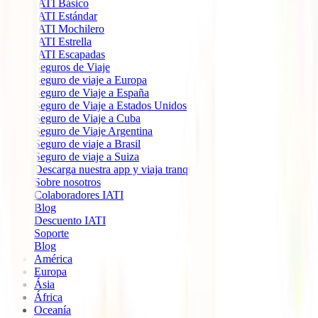
IATI Básico
IATI Estándar
IATI Mochilero
IATI Estrella
IATI Escapadas
Seguros de Viaje
Seguro de viaje a Europa
Seguro de Viaje a España
Seguro de Viaje a Estados Unidos
Seguro de Viaje a Cuba
Seguro de Viaje Argentina
Seguro de viaje a Brasil
Seguro de viaje a Suiza
Descarga nuestra app y viaja tranquilo
Sobre nosotros
Colaboradores IATI
Blog
Descuento IATI
Soporte
Blog
América
Europa
Ásia
África
Oceanía