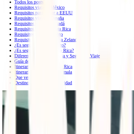
Todos los posts
Requisitos viajar a México
Requisitos para viajar a EEUU
Requisitos viajar a España
Requisitos viajar a Canadá
Requisitos viajar a Costa Rica
Requisitos viajar a Egipto
Requisitos viajar a Nueva Zelanda
¿Es seguro viajar a Egipto?
¿Es seguro viajar a Costa Rica?
Diferencia entre Asistencia y Seguro de Viaje
Guía de viaje a Perú
Itinerario de viaje a Costa Rica
Itinerario de viaje a Guatemala
Que ver en Oaxaca
Destinos baratos para Navidad