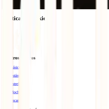
Política de cookies
Nuestros seguros
IATI Básico
IATI Estándar
IATI Estrella
IATI Mochilero
IATI Escapadas