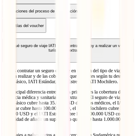
Aclaraciones del proceso de contratación
Garantías del voucher
¿Qué seguro de viaje IATI debo contratar si voy a realizar un viaje
turístico al extranjero?
Puedes contratar un seguro de viaje en función del tipo de viaje que
vayas a realizar y de las coberturas que necesites según tu destino:
IATI Básico, IATI Estándar, IATI Estrella y IATI Mochilero.
La principal diferencia entre las tres primeras es la cobertura de
asistencia médica y sanitaria en el extranjero. El seguro de viaje
IATI Básico cubre hasta 35.000 USD de gastos médicos, el IATI
Estándar cubre hasta 100.000 USD, el IATI Mochilero cubre hasta
200.000 USD y el IATI Estrella cubre hasta 500.000 USD con la
posibilidad de añadir un suplemento que cubre hasta 1.000.000
USD.
Para viajes a países cortos a países cercanos en Sudamérica puedes