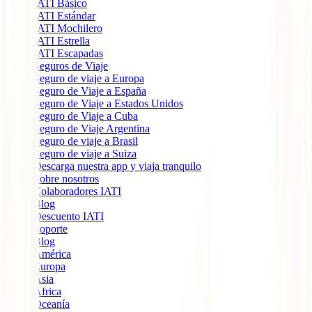
IATI Básico
IATI Estándar
IATI Mochilero
IATI Estrella
IATI Escapadas
Seguros de Viaje
Seguro de viaje a Europa
Seguro de Viaje a España
Seguro de Viaje a Estados Unidos
Seguro de Viaje a Cuba
Seguro de Viaje Argentina
Seguro de viaje a Brasil
Seguro de viaje a Suiza
Descarga nuestra app y viaja tranquilo
Sobre nosotros
Colaboradores IATI
Blog
Descuento IATI
Soporte
Blog
América
Europa
Ásia
África
Oceanía