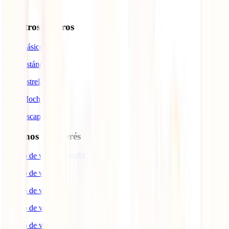
Nuestros seguros
IATI Básico
IATI Estándar
IATI Estrella
IATI Mochilero
IATI Escapadas
Destinos de interés
Seguro de viaje a España
Seguro de viaje a Europa
Seguro de viaje a Suiza
Seguro de viaje a Estados Unidos
Seguro de viaje para Brasil