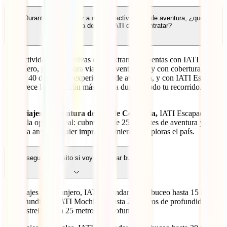
Durante mi viaje voy a realizar actividades de aventura, ¿qué
asistencia de viaje IATI debo contratar?
Para actividades deportivas en el extranjero cuentas con IATI
Mochilero, pensado para viajeros aventureros y con cobertura para
más de 40 deportes y experiencias de aventura, y con IATI Estrella,
que ofrece la protección más amplia durante todo tu recorrido.
Para viajes de aventura dentro de Colombia,
IATI Escapadas
resulta la opción ideal: cubre más de 25 deportes de aventura y te
respalda ante cualquier imprevisto mientras exploras el país.
¿Qué seguro necesito si voy a realizar buceo?
Para viajes al extranjero, IATI Estándar cubre buceo hasta 15 metros
de profundidad, IATI Mochilero hasta 20 metros de profundidad y el
IATI Estrella hasta 25 metros de profundidad.