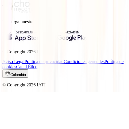
Descarga nuestra
App.
© Copyright
2026
IATI.
Aviso Legal
Politica de privacidad
Condiciones generales
Política de
cookies
Canal Ético
Colombia
© Copyright
2026
IATI.