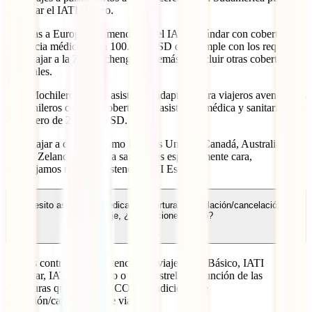
contratar el IATI Básico.
Si viajas a Europa recomendamos el IATI Estándar con cobertura de
asistencia médico hasta 100.000 USD que cumple con los requisitos
para viajar a la Zona Schengen, además de incluir otras coberturas
esenciales.
IATI Mochilero: es una asistencia adaptada para viajeros aventureros
y mochileros con una cobertura de asistencia médica y sanitaria en el
extranjero de 200.000USD.
Para viajar a destinos como Estados Unidos, Canadá, Australia o
Nueva Zelanda, donde la sanidad es especialmente cara,
aconsejamos nuestra asistencia IATI Estrella.
Necesito asistencia médica y cobertura de anulación/cancelación de
viaje, ¿qué opciones tengo?
Puedes contratar las asistencias de viaje: IATI Básico, IATI
Estándar, IATI Mochilero o IATI Estrella en función de las
coberturas que necesites CON un adicional de
anulación/cancelación de viaje.