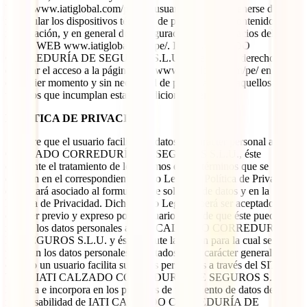
WEB www.iatiglobal.com/pe/. El usuario deberá abstenerse de
manipular los dispositivos técnicos de protección de contenidos o de
información, y en general de configuración de los espacios del sitio
SITIO WEB www.iatiglobal.com/pe/. IATI CALZADO
CORREDURÍA DE SEGUROS S.L.U. se reserva el derecho de
denegar el acceso a la página web www.iatiglobal.com/pe/ en
cualquier momento y sin necesidad de previo aviso a aquellos
usuarios que incumplan estas Condiciones Generales.
POLÍTICA DE PRIVACIDAD:
Siempre que el usuario facilite sus datos de carácter personal a IATI
CALZADO CORREDURÍA DE SEGUROS S.L.U., éste
consiente el tratamiento de los mismos en los términos que se
detallan en el correspondiente Aviso Legal de Política de Privacidad
que estará asociado al formulario de solicitud de datos y en la
Política de Privacidad. Dicho Aviso Legal deberá ser aceptado con
carácter previo y expreso por el usuario antes de que éste pueda
remitir los datos personales a IATI CALZADO CORREDURÍA
DE SEGUROS S.L.U. y ésta ejecute la acción para la cual se
precisan los datos personales solicitados. Con carácter general,
cuando un usuario facilita sus datos personales a través del SITIO
WEB, IATI CALZADO CORREDURÍA DE SEGUROS S.L.U.
los trata e incorpora en los procesos de tratamiento de datos de
responsabilidad de IATI CALZADO CORREDURÍA DE