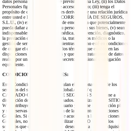
datos personales cuando: (i) esté previsto en una Ley, (ii) los Datos
Personales figuren en fuentes de acceso público; (iii) tenga el
propósito de cumplir obligaciones derivadas de una relación jurídica
entre usted e IATI CALZADO CORREDURÍA DE SEGUROS,
S.L.U., (iv) exista una situación de emergencia que potencialmente
pueda dañar a un individuo en su persona o en sus bienes, (v) sean
indispensables para la atención médica, la prevención, diagnóstico,
la prestación de asistencia sanitaria, tratamientos médicos o la
gestión de servicios sanitarios, mientras usted no esté en condiciones
de otorgar el consentimiento, en los términos que establecen las
disposiciones jurídicas aplicables y que dicho tratamiento de datos se
realice por una persona sujeta al secreto profesional u obligación
equivalente.
CONDICIONES GENERALES:
Estas Condiciones Generales regulan el funcionamiento de los
servicios del sitio web www.iatiglobal.com/pe/ que IATI
CALZADO CORREDURÍA DE SEGUROS S.L.U. pone a
disposición de los usuarios interesados. La utilización del SITIO
WEB atribuye la condición de usuario y supone la aceptación plena
y sin reservas de todas y cada una de las presentes Condiciones
Generales. Si el usuario no está de acuerdo con las Condiciones
Generales, no tendrá derecho a utilizar el SITIO WEB ni los
servicios que ofrece. Si el usuario desea llevar a cabo la adquisición