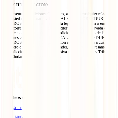
LEY Y JURISDICCIÓN:
Las presentes Condiciones Generales, así como cualquier relación
entre usted como Usuario y IATI CALZADO CORREDURÍA DE
SEGUROS S.L.U., se regirán por la legislación peruana o europea
según corresponda. Para cualquier cuestión litigiosa derivada de la
existencia o contenido de estas Condiciones Generales o de las
relaciones entre el Usuario y IATI CALZADO CORREDURÍA DE
SEGUROS S.L.U., ambas partes, con renuncia expresa a cualquier
otro fuero que les pudiera corresponder, se someten expresamente a
la jurisdicción y competencia exclusiva de los Juzgados y Tribunales
de la Ciudad de Barcelona, España.
Nuestros seguros
IATI Básico
IATI Estándar