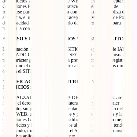
de productos y servicios del SITIO WEB deberá leer y aceptar las
Condiciones Particulares de Contratación. En el supuesto de
registrarse para poder formalizar la contratación de una póliza de
asistencia, el usuario deberá leer y aceptar el Aviso Legal de Política
de Privacidad asociado al formulario de registro de datos para
tramitar la contratación.
ACCESO Y USO DE LOS SITIOS WEB ES GRATUITO:
La prestación de los servicios del SITIO WEB por parte de IATI
CALZADO CORREDURÍA DE SEGUROS S.L.U., al usuario
tiene carácter gratuito y no exige la previa suscripción ni registro, a
menos que el usuario decida adquirir algún producto de los que se
ofrecen el SITIO WEB.
MODIFICACIONES EN EL SITIO WEB Y LOS
SERVICIOS:
IATI CALZADO CORREDURÍA DE SEGUROS S.L.U. se
reserva el derecho a modificar unilateralmente y en cualquier
momento, sin previo aviso, la presentación o configuración del
SITIO WEB, así como los servicios y productos ofrecidos y las
Condiciones Generales. Dichas modificaciones serán para mejorar
los servicios y la oferta de productos al usuario, según las tendencias
de mercado, mejorar y/o actualizar el SITIO WEB y adecuarse a la
normativa aplicable en cada momento.