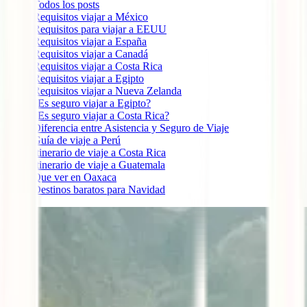
Todos los posts
Requisitos viajar a México
Requisitos para viajar a EEUU
Requisitos viajar a España
Requisitos viajar a Canadá
Requisitos viajar a Costa Rica
Requisitos viajar a Egipto
Requisitos viajar a Nueva Zelanda
¿Es seguro viajar a Egipto?
¿Es seguro viajar a Costa Rica?
Diferencia entre Asistencia y Seguro de Viaje
Guía de viaje a Perú
Itinerario de viaje a Costa Rica
Itinerario de viaje a Guatemala
Que ver en Oaxaca
Destinos baratos para Navidad