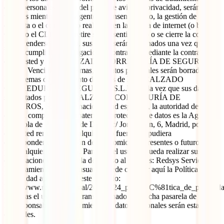
datos personales objeto del presente aviso de privacidad, serán
tratados mientras esté vigente el consentimiento, la gestión de la
consulta o el comentario realizado en la página de internet (o blog).
Cuando el CLIENTE retire su consentimiento o se cierre la consulta
por entenderse atendida, sus datos serán eliminados una vez que se
hayan cumplido las obligaciones contraídas mediante la contratación
entre usted y IATI CALZADO CORREDURÍA DE SEGUROS,
S.L.U. Vencidas las mismas, los datos personales serán borrados de
los sistemas de tratamiento de datos de IATI CALZADO
CORREDURÍA DE SEGUROS, S.L.U. Toda vez que sus datos
son tratados por IATI CALZADO CORREDURÍA DE
SEGUROS, S.L.U. de nacionalidad española, la autoridad de
control competente en materia de protección de datos es la Agencia
Española de Protección de Datos, c/ Jorge Juan, 6, Madrid, por lo
que usted renuncia a cualquier otro fuero que pudiera
corresponderles por razón de sus domicilios presentes o futuros o
por cualquier otra causa. Para que el usuario pueda realizar sus
contrataciones, la pasarela de acceso al pago es: Redsys Servicios de
Procesamiento, S.L. El usuario puede conocer aquí la Política de
Privacidad aplicada por este servicio:
http://www.redsys.es/legal/20200224_poli%CC%81tica_de_privacida
Mientras el usuario esté transaccionado con dicha pasarela de pago,
los responsables del tratamiento de datos personales serán estas
entidades.