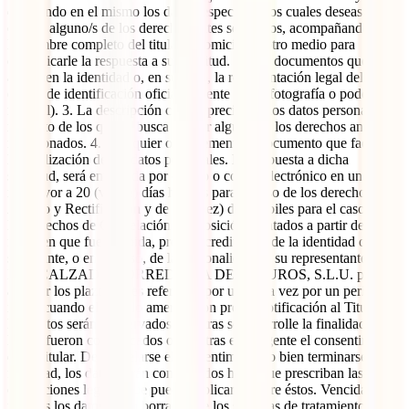
detallando en el mismo los datos respecto de los cuales deseas
ejercer alguno/s de los derechos antes señalados, acompañando: 1.
El nombre completo del titular y domicilio u otro medio para
comunicarle la respuesta a su solicitud. 2. Los documentos que
acrediten la identidad o, en su caso, la representación legal del titular
(copia de identificación oficial, vigente y con fotografía o poder
notarial). 3. La descripción clara y precisa de los datos personales
respecto de los que se busca ejercer alguno de los derechos antes
mencionados. 4. Cualquier otro elemento o documento que facilite
la localización de los datos personales. La respuesta a dicha
solicitud, será entregada por escrito o correo electrónico en un plazo
no mayor a 20 (veinte) días hábiles para el caso de los derechos de
Acceso y Rectificación y de 10 (diez) días hábiles para el caso de
los derechos de Cancelación y Oposición, contados a partir de la
fecha en que fue recibida, previa acreditación de la identidad del
solicitante, o en su caso, de la personalidad de su representante legal.
IATI CALZADO CORREDURÍA DE SEGUROS, S.L.U. podrá
ampliar los plazos antes referidos, por una sola vez por un periodo
igual, cuando el caso lo amerite, con previa notificación al Titular.
Los datos serán conservados mientras se desarrolle la finalidad por
la que fueron comunicados o mientras esté vigente el consentimiento
de su titular. De cancelarse el consentimiento o bien terminarse la
finalidad, los datos serán conservados hasta que prescriban las
obligaciones legales que puedan aplicarse sobre éstos. Vencidas las
mismas los datos serán borrados de los sistemas de tratamiento. Los