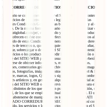
USO CORRECTO DE LOS SITIOS WEB Y SERVICIOS:
El usuario se compromete a utilizar el SITIO WEB, los contenidos y
los servicios de conformidad con la legislación del Perú, las
presentes Condiciones Generales, las buenas costumbres y al orden
público. De la misma forma, el usuario se obliga a no utilizar el sitio
www.iatiglobal.com/pe/, el contenido y los servicios y productos
que se ofrecen en éste con fines o efectos ilícitos, contrarios al
contenido de estas Condiciones Generales, lesivas de los derechos e
intereses de terceros o, que de cualquier forma, puedan dañar,
inutilizar, sobrecargar o deteriorar el SITIO WEB, su contenido o
los servicios o los productos o impedir la normal utilización o
disfrute del SITIO WEB por otros usuarios. El usuario deberá
abstenerse de obtener informaciones, mensajes, entrevistas,
opiniones, comentarios gráficos, archivos de sonido y/o imagen,
películas, fotografías, imágenes, ilustraciones, música, feel & look,
software, marcas, logos, QR y otros signos distintivos, nombres,
nombres artísticos y, en general, cualquier clase de material accesible
a través del SITIO WEB o de los servicios, empleando para ello
medios distintos de los que se hayan puesto a su disposición, o en
general, de los que se empleen habitualmente en Internet. El usuario
deberá abstenerse de manipular datos identificativos de IATI
CALZADO CORREDURÍA DE SEGUROS S.L.U., así como el
contenido, los servicios y los productos que se ofrecen en el SITIO