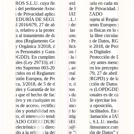
SEGUROS S.L.U. cuya finalidad será la indicada en cada momento
a través del pertinente Aviso Legal de Política de Privacidad. La
Política de Privacidad aplicada por IATI CALZADO
CORREDURÍA DE SEGUROS S.L.U. está sujeta al Reglamento
General 2016/679, 27 de abril 2016 del Parlamento Europeo y del
Consejo, relativo a la protección de las personas físicas en lo que
respecta al tratamiento de datos personales y a la libre circulación de
estos datos (Reglamento General de Protección de Datos, RGPD) y
a la Ley Orgánica 3/2018, de 5 de diciembre de 2018, de Protección
de Datos Personales y Garantía de los Derechos Digitales
(LOPDGDD). En cumplimiento de la Ley de Protección de Datos
Personales (Ley 29733); el Reglamento de la Ley antes mencionada,
el Decreto Supremo 003-2013-JUS, así como en los preceptos
establecidos en el Reglamento General 2016/679, 27 de abril 2016
de la Unión Europea, de Protección de Datos (RGPD) y de la Ley
Orgánica, 3/2018, de 5 de diciembre, de Protección de Datos
Personales y Garantía de los Derechos Digitales (LOPDGDD), se le
informa que el hecho de facilitar sus datos personales es de carácter
facultativo y en cualquier momento Usted puede ejercitar los
derechos de acceso, rectificación, cancelación u oposición,
limitación y portabilidad respecto de los datos facilitados. En este
supuesto, el interesado tendrá que dirigir su reclamación a IATI
CALZADO CORREDURÍA DE SEGUROS, S.L.U. mediante un
correo electrónico a la dirección dpo@iatitravelinsurance.com,
indicando a la referencia del mensaje “Protección de Datos” y