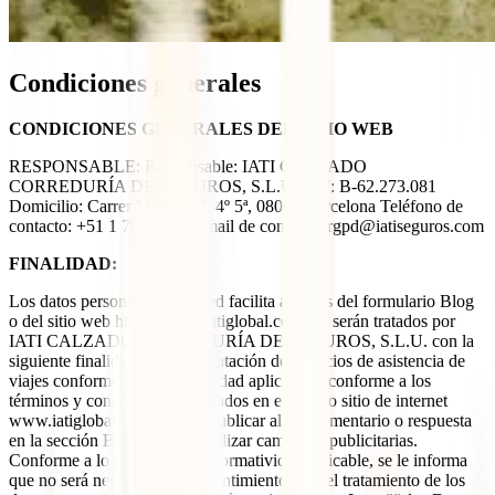
Condiciones generales
CONDICIONES GENERALES DEL SITIO WEB
RESPONSABLE: Responsable: IATI CALZADO
CORREDURÍA DE SEGUROS, S.L.U. CIF: B-62.273.081
Domicilio: Carrer Mèxic, 17, 4º 5ª, 08004 Barcelona Teléfono de
contacto: +51 1 7070334 E-mail de contacto: rgpd@iatiseguros.com
FINALIDAD:
Los datos personales que usted facilita a través del formulario Blog
o del sitio web https://www.iatiglobal.com/pe/ serán tratados por
IATI CALZADO CORREDURÍA DE SEGUROS, S.L.U. con la
siguiente finalidad: (i) la contratación de servicios de asistencia de
viajes conforme a la normatividad aplicable y conforme a los
términos y condiciones publicados en el mismo sitio de internet
www.iatiglobal.com/pe/; (ii) publicar algún comentario o respuesta
en la sección Blog; y/o (iii) realizar campañas publicitarias.
Conforme a lo previsto en la normatividad aplicable, se le informa
que no será necesario su consentimiento para el tratamiento de los