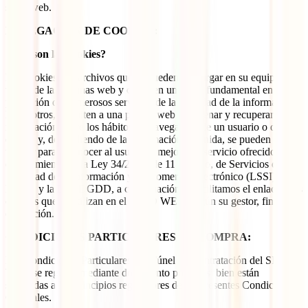
sitios web.
NAVEGACIÓN DE COOKIES:
¿Qué son las cookies?
Las cookies son archivos que se pueden descargar en su equipo a
través de las páginas web y cumplen un papel fundamental en la
prestación de numerosos servicios de la sociedad de la información.
Entre otros, permiten a una página web almacenar y recuperar
información sobre los hábitos de navegación de un usuario o de su
equipo y, dependiendo de la información obtenida, se pueden
utilizar para reconocer al usuario y mejorar el servicio ofrecido. En
cumplimiento de la Ley 34/2002, de 11 de julio, de Servicios de la
Sociedad de la Información y de Comercio Electrónico (LSSI), el
RGPD y la LOPDGDD, a continuación te facilitamos el enlace a las
cookies que se utilizan en el SITIO WEB, según su gestor, finalidad
o duración.
CONDICIONES PARTICULARES DE COMPRA:
Las Condiciones Particulares del Túnel de Contratación del SITIO
WEB se regulan mediante documento propio, si bien están
sometidas a los principios reguladores de las presentes Condiciones
Generales.