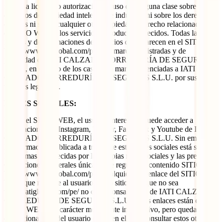
ninguna licencia o autorización de uso de ninguna clase sobre sus
derechos de propiedad intelectual e industrial ni sobre los derechos
cedidos ni sobre cualquier otra propiedad o derecho relacionado con
el SITIO WEB y los servicios y productos ofrecidos. Todas las
marcas y denominaciones de servicios que aparecen en el SITIO
WEB www.iatiglobal.com/pe/ son marcas registradas y de
propiedad de IATI CALZADO CORREDURÍA DE SEGUROS
S.L.U., en el resto de los casos son marcas licenciadas a IATI
CALZADO CORREDURÍA DE SEGUROS S.L.U. por sus
titulares legítimos.
REDES SOCIALES:
Desde el SITIO WEB, el usuario interesado puede acceder a
publicaciones de Instagram, Twitter, Facebook y Youtube de IATI
CALZADO CORREDURÍA DE SEGUROS S.L.U. Sin embargo,
la información publicada a través de estas redes sociales está sujeta a
las normas establecidas por las propias redes sociales y las presentes
Condiciones Generales únicamente regulan el contenido SITIO
WEB www.iatiglobal.com/pe/ Cualquier otro enlace del SITIO
WEB que redirige al usuario a otro sitio web que no sea
www.iatiglobal.com/pe/ no es responsabilidad de IATI CALZADO
CORREDURÍA DE SEGUROS S.L.U. Estos enlaces están en el
SITIO WEB con carácter meramente informativo, pero quedan a la
discrecionalidad del usuario clicar en ellos y consultar estos otros