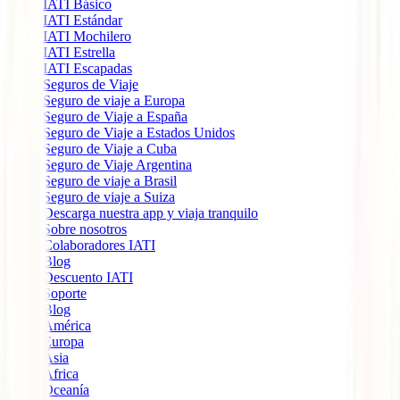
IATI Básico
IATI Estándar
IATI Mochilero
IATI Estrella
IATI Escapadas
Seguros de Viaje
Seguro de viaje a Europa
Seguro de Viaje a España
Seguro de Viaje a Estados Unidos
Seguro de Viaje a Cuba
Seguro de Viaje Argentina
Seguro de viaje a Brasil
Seguro de viaje a Suiza
Descarga nuestra app y viaja tranquilo
Sobre nosotros
Colaboradores IATI
Blog
Descuento IATI
Soporte
Blog
América
Europa
Ásia
África
Oceanía