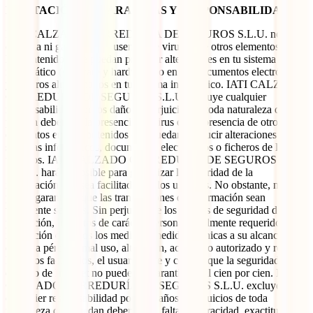
LIMITACIÓN DE GARANTÍAS Y RESPONSABILIDADES:
IATI CALZADO CORREDURÍA DE SEGUROS S.L.U. no
controla ni garantiza la ausencia de virus ni de otros elementos en
los contenidos que puedan producir alteraciones en tu sistema
informático (software y hardware) o en los documentos electrónicos
y ficheros almacenados en tu sistema informático. IATI CALZADO
CORREDURÍA DE SEGUROS S.L.U. excluye cualquier
responsabilidad por los daños y perjuicios de toda naturaleza que
puedan deberse a la presencia de virus o a la presencia de otros
elementos en los contenidos que puedan producir alteraciones en los
sistemas informáticos, documentos electrónicos o ficheros de los
usuarios. IATI CALZADO CORREDURÍA DE SEGUROS
S.L..U. hará lo posible para garantizar la seguridad de la
información que sea facilitada por los usuarios. No obstante, no
puede garantizar que las transmisiones de información sean
totalmente seguras. Sin perjuicio de los niveles de seguridad de
protección, los datos de carácter personal legalmente requeridos, la
instalación de todos los medios y medidas técnicas a su alcance para
evitar la pérdida, mal uso, alteración, acceso no autorizado y robo de
los datos facilitados, el usuario sabe y conoce que la seguridad en el
entorno de Internet no puede ser garantizada al cien por cien. IATI
CALZADO CORREDURÍA DE SEGUROS S.L.U. excluye
cualquier responsabilidad por los daños y perjuicios de toda
naturaleza que puedan deberse a la falta de veracidad, exactitud,