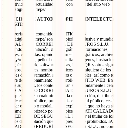
exhaustividad y/o actualidad de los contenidos del sitio web
www.iatiglobal.com/pe/.
DERECHOS DE AUTOR, PROPIEDAD INTELECTUAL E
INDUSTRIAL:
La mayoría de los contenidos del SITIO WEB
www.iatiglobal.com/pe/ son de propiedad exclusiva y mundial de
IATI CALZADO CORREDURÍA DE SEGUROS S.L.U.
incluyendo, sin limitación, diseños gráficos, informaciones,
mensajes, entrevistas, opiniones, comentarios gráficos, archivos de
sonido y/o imagen, películas, fotografías, imágenes, ilustraciones,
música, feel & look, software, marcas, logos, QR y otros signos
distintivos, nombres, nombres artísticos, en cualquiera de los
lenguajes de programación utilizados o utilizables, así como todo el
software de funcionamiento y desarrollo del SITIO WEB. En el
resto de supuestos, los contenidos han sido debidamente licenciados
a IATI CALZADO CORREDURÍA DE SEGUROS S.L.U. por
sus propietarios. En cualquier caso, la reproducción, distribución,
comunicación al público, puesta a disposición al público, cesión y
cualquier otro acto o modalidad de explotación que no haya sido
expresamente autorizado por el propietario a IATI CALZADO
CORREDURÍA DE SEGUROS S.L.U. o por el titular de los
derechos de explotación quedan expresamente prohibidos. IATI
CALZADO CORREDURÍA DE SEGUROS S.L.U. no concede