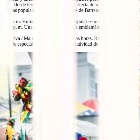
 Paz – Desde temprano. Una mezcla perfecta de música, baile y tradición
 reinas populares. En distintos barrios de Barranquilla, este evento cele
00 p. m. Humor, sátira y tradición popular se unen en un espacio de c
– 5:00 p. m. Una de las guachernas más emblemáticas de los precarnaval
cial Viva / Malecón de Rebolo – Varias horas. Recorridos cortos con c
 desfile especial donde la alegría y creatividad de los más jóvenes es p