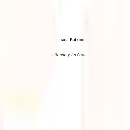
do. Esta fiesta, que ha sido declarada
Patrimonio Cultural
n eventos como la
Lectura del Bando
y
La Guacherna
. ¿Quieres