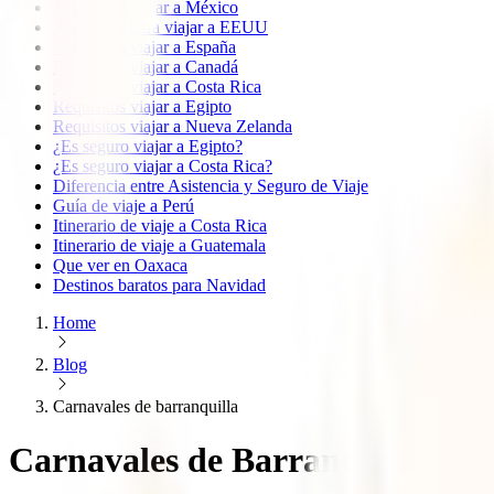
Requisitos viajar a México
Requisitos para viajar a EEUU
Requisitos viajar a España
Requisitos viajar a Canadá
Requisitos viajar a Costa Rica
Requisitos viajar a Egipto
Requisitos viajar a Nueva Zelanda
¿Es seguro viajar a Egipto?
¿Es seguro viajar a Costa Rica?
Diferencia entre Asistencia y Seguro de Viaje
Guía de viaje a Perú
Itinerario de viaje a Costa Rica
Itinerario de viaje a Guatemala
Que ver en Oaxaca
Destinos baratos para Navidad
Home
Blog
Carnavales de barranquilla
Carnavales de Barranquilla 2026: