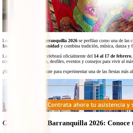
Los
Carnavales de Barranquilla 2026
se perfilan como una de las c
Inmaterial de la Humanidad
y combina tradición, música, danza y f
La edición de
2026
se celebrará oficialmente del
14 al 17 de febrero
conocer todas las fechas, desfiles, eventos y consejos para vivir al m
¡Sigue leyendo y prepárate para experimentar una de las fiestas más al
Carnavales de Barranquilla 2026: Conoce t