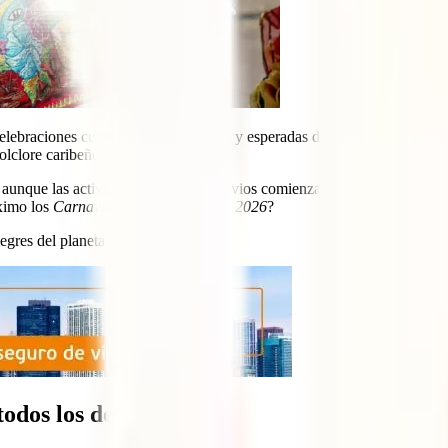
elebraciones culturales más vibrantes y esperadas de Colombia y el mun
olclore caribeño.
, aunque las actividades y eventos previos comienzan semanas antes co
áximo los
Carnavales de Barranquilla 2026
?
egres del planeta!
odos los detalles