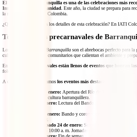
El Carnaval de Barranquilla es una de las celebraciones más re
Inmaterial de la Humanidad
. Este año, la ciudad se prepara para re
la riqueza folclórica de Colombia.
¿Quieres conocer todos los detalles de esta celebración? En IATI Colo
Todo sobre los precarnavales de Barranqui
Los
Precarnavales de Barranquilla
son el abrebocas perfecto para la g
culturales y encuentros comunitarios que calientan el ambiente y prepar
En 2026,
los precarnavales están llenos de eventos que honran las 
folclor barranquillero.
A continuación te contamos
los eventos más destacados del precar
Miércoles 14 de enero:
Apertura del Río de Tradiciones. Gran
Magdalena en la cultura barranquillera.
Sábado 17 de enero:
Lectura del Bando. Estadio Romelio Martín
Carnaval.
Domingo 18 de enero:
Bando y coronación del Carnaval de los
tradición familiar.
Viernes 23 y sábado 24 de enero:
Semillero del Carnaval de 
Plaza de la Paz – 10:00 a. m. Jornadas festivas donde los niños s
Sábado 24 de enero:
Fin de semana de la tradición: Fiesta de