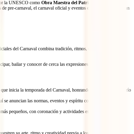
da por la UNESCO como
Obra Maestra del Patrimonio Oral e
 de pre‑carnaval, el carnaval oficial y eventos especiales que resaltan
iciales del Carnaval combina tradición, ritmos, desfiles, actividades
icipar, bailar y conocer de cerca las expresiones más auténticas del
ue inicia la temporada del Carnaval, honrando la importancia del río
í se anuncian las normas, eventos y espíritu con el que se vivirá el
 más pequeños, con coronación y actividades enfocadas en la
stren su arte, ritmo y creatividad previa a los días de Carnaval.