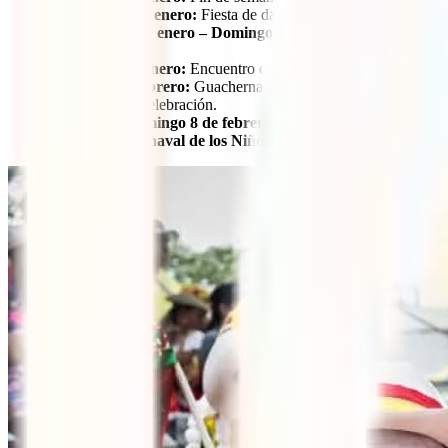
Domingo 25 de enero:
Fiesta de danzas y cumbias. Plaza de la
Miércoles 28 de enero – Domingo 1 de febrero:
Coronación de
comunidades.
Sábado 31 de enero:
Encuentro de comedias. Gran Malecón – 5:
Viernes 6 de febrero:
Guacherna Estercita Forero. Carrera 44 
ancestral de la celebración.
Sábado 7 y domingo 8 de febrero:
Paco a Paco. Centro Comer
Desfile del Carnaval de los Niños:
Carrera 53 – 11:00 a. m. Un