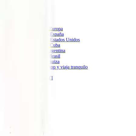
IATI Estándar
IATI Mochilero
IATI Estrella
IATI Escapadas
Seguros de Viaje
Seguro de viaje a Europa
Seguro de Viaje a España
Seguro de Viaje a Estados Unidos
Seguro de Viaje a Cuba
Seguro de Viaje Argentina
Seguro de viaje a Brasil
Seguro de viaje a Suiza
Descarga nuestra app y viaja tranquilo
Sobre nosotros
Colaboradores IATI
Blog
Descuento IATI
Soporte
Blog
América
Europa
Ásia
África
Oceanía
Todos los posts