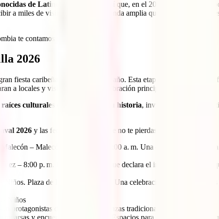
conocidas de Latinoaméric
a, tanto así que, en el 2003 fue reconoci
cibir a miles de visitantes con una agenda amplia que incluye actividades
mbia te contamos todos los detalles.
lla 202
6
ran fiesta caribeña que se vive cada año. Esta etapa previa a los días of
an a locales y visitantes para la celebración principal.
raíces culturales del Carnaval y su historia
, invitando a todos a part
naval 2026
y las fechas clave para que no te pierdas nada:
 Malecón – Malecón de Rebolo – 10:00 a. m. Una ceremonia simbólica q
ez – 8:00 p. m. El evento oficial que declara el inicio de la fiesta. Aqu
 Niños. Plaza de la Paz – 5:00 p. m. Una celebración pensada para los
los Niños
on protagonistas del folclor y las danzas tradicionales.
 comparsas y encuentro de comedias. Espacios para que grupos locales mue