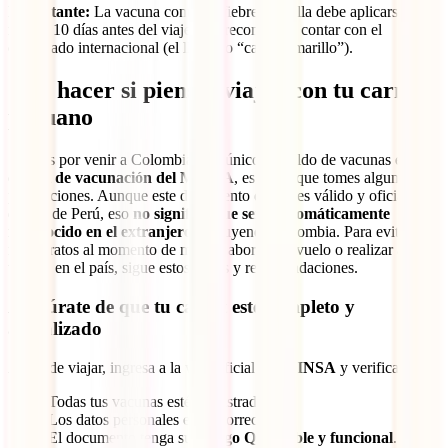
Importante:
La vacuna contra la fiebre amarilla debe aplicarse al
menos 10 días antes del viaje y se recomienda contar con el
certificado internacional (el llamado “carnet amarillo”).
Qué hacer si piensas viajar con tu carnet
peruano
Si estás por venir a Colombia y tu único respaldo de vacunas es el
carnet de vacunación del MINSA
, es clave que tomes algunas
precauciones. Aunque este documento digital es válido y oficial
dentro de Perú, eso
no significa que será automáticamente
reconocido en el extranjero
, incluyendo Colombia. Para evitarte
malos ratos al momento de migrar, abordar tu vuelo o realizar algún
trámite en el país, sigue estos pasos y recomendaciones.
Asegúrate de que tu carnet esté completo y
actualizado
Antes de viajar, ingresa a la web oficial del
MINSA
y verifica que:
Todas tus vacunas estén registradas.
Los datos personales estén correctos.
El documento tenga su
código QR visible y funcional
.