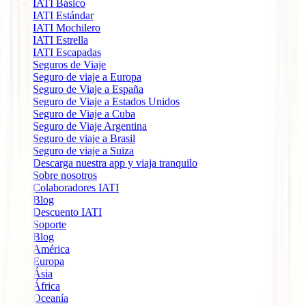
IATI Básico
IATI Estándar
IATI Mochilero
IATI Estrella
IATI Escapadas
Seguros de Viaje
Seguro de viaje a Europa
Seguro de Viaje a España
Seguro de Viaje a Estados Unidos
Seguro de Viaje a Cuba
Seguro de Viaje Argentina
Seguro de viaje a Brasil
Seguro de viaje a Suiza
Descarga nuestra app y viaja tranquilo
Sobre nosotros
Colaboradores IATI
Blog
Descuento IATI
Soporte
Blog
América
Europa
Ásia
África
Oceanía