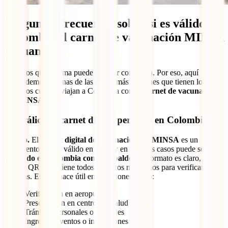
Preguntas frecuentes sobre si es válido en
Colombia el carnet de vacunación MINSA
peruano
Sabemos que el tema puede generar confusión. Por eso, aquí
respondemos algunas de las dudas más comunes que tienen los
peruanos cuando viajan a Colombia con su
carnet de vacunación
del MINSA
.
¿Es válido el carnet digital peruano en Colombia?
Sí y no.
El
carnet digital de vacunación del MINSA
es un
documento oficial válido en Perú, y en muchos casos puede ser
aceptado en Colombia como respaldo
. Su formato es claro, tiene
código QR y contiene todos los datos necesarios para verificar tus
vacunas. Esto lo hace útil en situaciones como:
Verificación en aeropuertos
Presentación en centros de salud
Trámites personales o laborales
Ingreso a eventos o instituciones