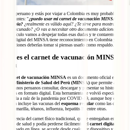
Si eres peruano y estás por viajar a Colombia es muy probable que
te preguntes: "
¿puedo usar mi carnet de vacunación MINSA en
Colombia?
¿realmente es válido aquí? ¿Te sirve para mostrar que
estás vacunado? ¿O vas a necesitar otro documento adicional?
" En
este artículo vamos a despejar todas esas dudas y te contaremos si el
carnet digital del MINSA tiene reconocimiento en Colombia y qué
precauciones deberías tomar si piensas usarlo como respaldo.
Qué es el carnet de vacunación MINSA de
Perú
El
carnet de vacunación MINSA
es un documento oficial emitido
por el
Ministerio de Salud del Perú (MINSA)
que permite a los
ciudadanos peruanos consultar, descargar y presentar su historial de
vacunas en formato digital. Esta herramienta se volvió especialmente
conocida a raíz de la pandemia por COVID-19, aunque hoy en día
también incluye las vacunas del
esquema regular
como las de
fiebre amarilla, tétanos, influenza, hepatitis B, entre otras.
A diferencia del carnet físico tradicional, que te entregaban en
centros de salud y podía perderse fácilmente, el
carnet digital
está
almacenado en línea, se accede desde cualquier dispositivo y tiene