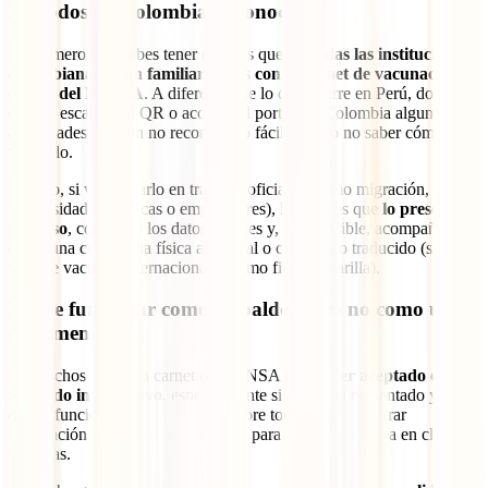
No todos en Colombia lo conocen
Lo primero que debes tener claro es que
no todas las instituciones
colombianas están familiarizadas con el carnet de vacunación
digital del MINSA
. A diferencia de lo que ocurre en Perú, donde es
común escanear el QR o acceder al portal, en Colombia algunas
autoridades podrían no reconocerlo fácilmente o no saber cómo
validarlo.
Por eso, si vas a usarlo en trámites oficiales (como migración,
universidades, clínicas o empleadores), lo ideal es que
lo presentes
impreso
, con todos los datos visibles y, si es posible, acompañado
de alguna constancia física adicional o certificado traducido (si se
trata de vacunas internacionales como fiebre amarilla).
Puede funcionar como respaldo, pero no como único
documento
En muchos casos, tu carnet del MINSA
puede ser aceptado como
respaldo informativo
, especialmente si está bien presentado y tiene
el QR funcionando. Esto aplica sobre todo para demostrar
vacunación contra la COVID-19 o para atención médica en clínicas
privadas.