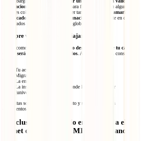
Sin embargo,
si necesitas presentar un certificado con validez
internacional,
como el requerido para fiebre amarilla en algunas
regiones colombianas, deberías tener también el
carnet amarillo
(certificado internacional de vacunación)
, que se emite en centros
autorizados y tiene reconocimiento global.
Siempre verifica antes de viajar
Una recomendación clave es que
no des por hecho que tu carnet
digital será aceptado en todos lados
. Antes de tu viaje, consulta
con:
Tu aerolínea
Migración Colombia
La embajada o consulado
La institución colombiana donde lo vas a presentar
(universidad, empresa, etc.)
Así evitas sorpresas de último minuto y sabes si necesitas
documentos adicionales.
Conclusión: ¿Es válido en Colombia el
carnet de vacunación MINSA peruano?