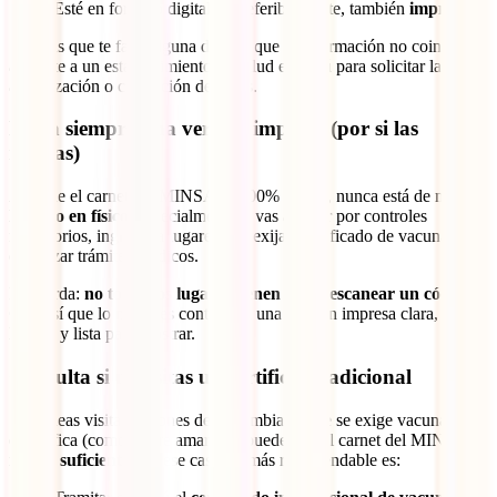
Esté en formato digital y, preferiblemente, también
impreso
.
Si notas que te falta alguna dosis o que la información no coincide,
acércate a un establecimiento de salud en Perú para solicitar la
actualización o corrección de datos.
Lleva siempre una versión impresa (por si las
moscas)
Aunque el carnet del MINSA es 100% digital, nunca está de más
llevarlo en físico
, especialmente si vas a pasar por controles
migratorios, ingresar a lugares que exijan certificado de vacunación
o realizar trámites médicos.
Recuerda:
no todos los lugares tienen cómo escanear un código
QR
, así que lo mejor es contar con una versión impresa clara,
legible y lista para mostrar.
Consulta si necesitas un certificado adicional
Si planeas visitar regiones de Colombia donde se exige vacunación
específica (como fiebre amarilla), puede que el carnet del MINSA
no sea suficiente
. En ese caso, lo más recomendable es: