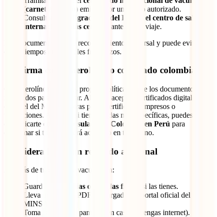
Tramitar en Perú el
certificado internacional de vacunación
(carnet amarillo)
emitido por un centro autorizado.
Consultar con
Migraciones del Perú o el centro de salud
internacional más cercano
antes de tu viaje.
Este documento sí tiene reconocimiento universal y puede evitarte
contratiempos en controles fronterizos.
Confirma con la aerolínea o consulado colombiano
Cada aerolínea tiene sus propias políticas sobre los documentos
requeridos para embarcar. Algunas aceptan certificados digitales
como el del MINSA, otras piden certificados impresos o
traducciones. Además, si tienes dudas más específicas, puedes
comunicarte con el
Consulado de Colombia en Perú
para
confirmar si tu carnet será aceptado en tu destino.
Considera llevar un respaldo adicional
Además de tu carnet de vacunación:
Guarda
constancias o cartillas físicas
si las tienes.
Lleva un archivo PDF descargado del portal oficial del
MINSA.
Toma capturas de pantalla (en caso no tengas internet).