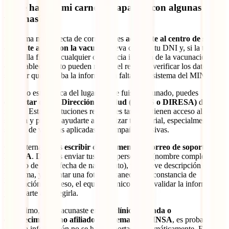
¿Qué hago si mi carnet no aparece con algunas
vacunas?
La forma más directa de corregirlo es
acercarte al centro de salud
donde te aplicaron la vacuna
. Lleva contigo tu DNI y, si la tienes,
tu cartilla física o cualquier constancia impresa de la vacunación. En
ese establecimiento pueden revisar el registro, verificar los datos y
solicitar que se suba la información faltante al sistema del MINSA.
Si ya no estás cerca del lugar donde fuiste vacunado, puedes
contactar con la Dirección de Salud (DIRIS o DIRESA)
de tu
región. Estas instituciones regionales también tienen acceso al
sistema y pueden ayudarte a actualizar tu historial, especialmente si
se trata de vacunas aplicadas en campañas masivas.
Otra alternativa es
escribir directamente al correo de soporte del
MINSA
. Deberás enviar tus datos personales (nombre completo,
número de DNI, fecha de nacimiento), una breve descripción del
problema, y adjuntar una foto o escaneo de tu constancia de
vacunación. Con eso, el equipo técnico puede validar la información
y ayudarte a corregirla.
Por último, si te vacunaste en una
clínica privada o
establecimiento no afiliado al sistema del MINSA
, es probable
que esa información no se haya reportado automáticamente. En ese