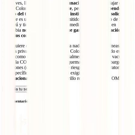
Como ves, llevar tu
carnet de vacunación MINSA
al viajar desde
Perú a Colombia
sí puede ayudarte
, pero su validez
depende
mucho del tipo de trámite y de la institución que te lo solicite
.
Aunque es un documento oficial emitido por el Ministerio de Salud
del Perú y tiene verificación digital mediante código QR, en
Colombia
no existe una norma que garantice su aceptación en
todos los contextos
.
¿Eso quiere decir que no sirve? Para nada. Muchas aerolíneas,
clínicas privadas y hasta Migración Colombia han aceptado este
carnet como respaldo válido, especialmente para verificar vacunas
contra la COVID-19 u otras del esquema regular. Sin embargo, hay
situaciones (como viajes a zonas de riesgo o trámites migratorios
más específicos) donde se te podría exigir un
certificado
internacional
, como el carnet amarillo reconocido por la OMS.
Calcula tu seguro
Sin comentarios