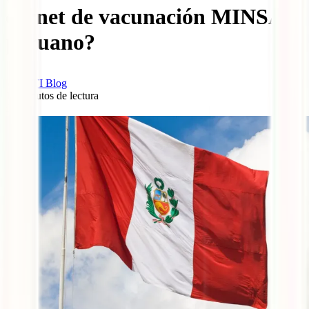
carnet de vacunación MINSA
peruano?
IATI Blog
15
minutos de lectura
0