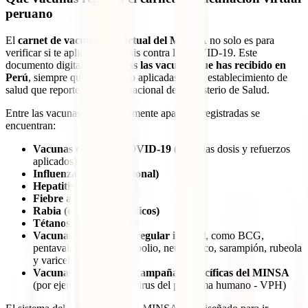
peruano
El
carnet de vacunación virtual del MINSA
no solo es para
verificar si te aplicaste las dosis contra la COVID-19. Este
documento digital reúne
todas las vacunas que has recibido en
Perú
, siempre que hayan sido aplicadas en un establecimiento de
salud que reporte al sistema nacional del Ministerio de Salud.
Entre las vacunas que comúnmente aparecen registradas se
encuentran:
Vacunas contra la COVID-19
(todas las dosis y refuerzos
aplicados)
Influenza (gripe estacional)
Hepatitis A y B
Fiebre amarilla
Rabia (en casos específicos)
Tétanos y difteria (dT)
Vacunas del esquema regular infantil
, como BCG,
pentavalente, rotavirus, polio, neumococo, sarampión, rubeola
y varicela
Vacunas aplicadas en campañas específicas del MINSA
(por ejemplo, contra el virus del papiloma humano - VPH)