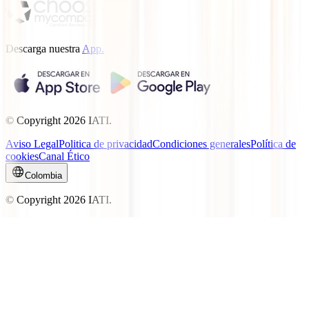
Descarga nuestra
App.
© Copyright
2026
IATI.
Aviso Legal
Politica de privacidad
Condiciones generales
Política de
cookies
Canal Ético
Colombia
© Copyright
2026
IATI.