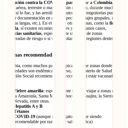
vacunación contra la COVID-19 para entrar a Colombia
, ya sea
por vía aérea, terrestre o marítima. Sin embargo, durante mucho
tiempo sí lo fue, y las aerolíneas o autoridades migratorias pueden
solicitar documentación en casos especiales (viajes grupales, niños,
estancias largas, etc.). En el caso de otras vacunas, como la
fiebre
amarilla
, sí existen recomendaciones y, en algunos casos,
exigencias sanitarias
, especialmente si vienes de zonas
consideradas de riesgo o si vas a visitar ciertas regiones dentro del
país.
Vacunas recomendadas
Colombia, como muchos países tropicales, tiene zonas donde ciertas
enfermedades son endémicas. Por eso, el Ministerio de Salud y
Protección Social recomienda (y a veces exige) estar vacunado
contra:
Fiebre amarilla
: especialmente si vas a viajar a zonas como
la Amazonía, Santa Marta, Chocó, La Guajira, la Sierra
Nevada, entre otras.
Hepatitis A y B
Tétanos
COVID-19
(aunque no obligatoria, sigue siendo
recomendable por razones de salud pública)