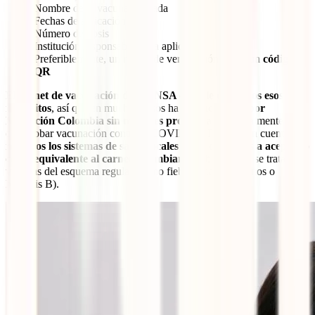
Nombre de la vacuna aplicada
Fechas de aplicación
Número de dosis
Institución responsable de la aplicación
Preferiblemente, un medio de verificación como un
código
QR
El
carnet de vacunación del MINSA cumple con todos esos
requisitos
, así que en muchos casos ha sido
aceptado por
Migración Colombia sin mayores problemas
, especialmente para
comprobar vacunación contra la COVID-19. Pero ten en cuenta que
no todos los sistemas de salud locales están obligados a aceptarlo
como equivalente al carnet colombiano
, sobre todo si se trata de
vacunas del esquema regular (como fiebre amarilla, tétanos o
hepatitis B).