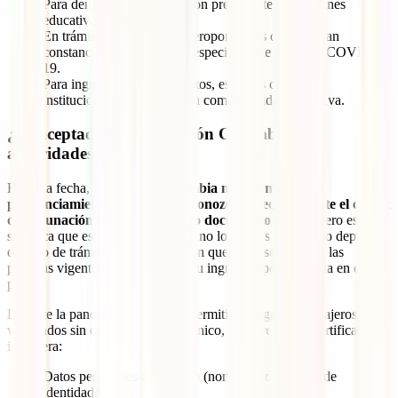
Para demostrar tu vacunación previa ante instituciones
educativas o empleadores.
En trámites migratorios o aeroportuarios donde pidan
constancia de vacunación, especialmente contra la COVID-
19.
Para ingresar a ciertos eventos, espacios cerrados o
instituciones que lo soliciten como medida preventiva.
¿Es aceptado por Migración Colombia o
autoridades sanitarias?
Hasta la fecha,
Migración Colombia no ha emitido un
pronunciamiento oficial que reconozca específicamente el carnet
de vacunación del MINSA como documento válido
, pero eso no
significa que esté prohibido o que no lo puedas usar. Todo depende
del tipo de trámite, del momento en que lo presentes y de las
políticas vigentes al momento de tu ingreso o permanencia en el
país.
Durante la pandemia, Colombia permitió el ingreso de viajeros
vacunados sin exigir un formato único, siempre que el certificado
incluyera:
Datos personales del viajero (nombre, documento de
identidad)