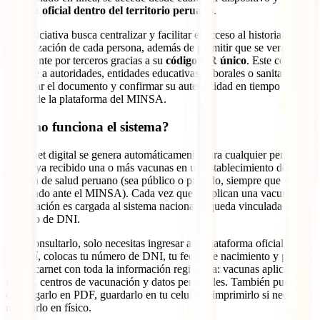
validez oficial dentro del territorio peruano
.
Esta iniciativa busca centralizar y facilitar el acceso al historial de
inmunización de cada persona, además de permitir que se verifique
fácilmente por terceros gracias a su
código QR único
. Este código
permite a autoridades, entidades educativas, laborales o sanitarias
escanear el documento y confirmar su autenticidad en tiempo real a
través de la plataforma del MINSA.
¿Cómo funciona el sistema?
El carnet digital se genera automáticamente para cualquier persona
que haya recibido una o más vacunas en un establecimiento del
sistema de salud peruano (sea público o privado, siempre que esté
registrado ante el MINSA). Cada vez que te aplican una vacuna, esa
información es cargada al sistema nacional y queda vinculada a tu
número de DNI.
Para consultarlo, solo necesitas ingresar a la plataforma oficial. Una
vez allí, colocas tu número de DNI, tu fecha de nacimiento y puedes
ver tu carnet con toda la información registrada: vacunas aplicadas,
fechas, centros de vacunación y datos personales. También puedes
descargarlo en PDF, guardarlo en tu celular o imprimirlo si necesitas
mostrarlo en físico.