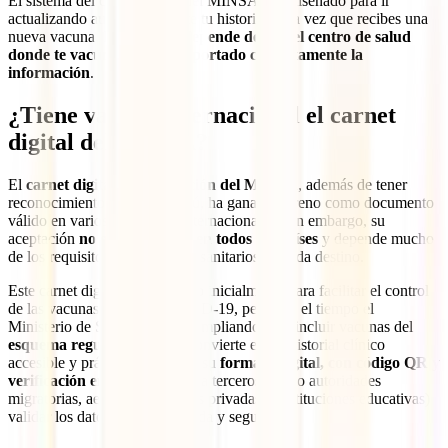
El sistema del carnet digital del MINSA está diseñado para ir
actualizando automáticamente tu historial cada vez que recibes una
nueva vacuna. Eso sí,
todo depende de que el centro de salud
donde te vacunaste haya reportado correctamente la
información
.
¿Tiene validez internacional el carnet
digital del MINSA?
El
carnet digital de vacunación del MINSA
, además de tener
reconocimiento oficial en Perú, ha ganado terreno como documento
válido en varios escenarios internacionales. Sin embargo, su
aceptación
no es automática en todos los países
y depende mucho
de los requisitos migratorios y sanitarios de cada destino.
Este carnet digital fue diseñado inicialmente para facilitar el control
de las vacunas contra la COVID-19, pero con el tiempo el
Ministerio de Salud lo ha ido ampliando para incluir vacunas del
esquema regular
, lo que lo convierte en un historial clínico
accesible y práctico. Gracias a su
formato digital, con código QR y
verificación en línea
, permite a terceros (como autoridades
migratorias, aerolíneas, clínicas privadas o instituciones educativas)
validar los datos de forma rápida y segura.