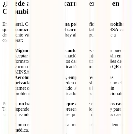
¿Puede aplicarse el carnet peruano en
Colombia?
En general, Colombia
no tiene una política oficial que prohíba ni
que reconozca explícitamente el carnet digital del MINSA
como
documento válido. Sin embargo, hay algunos puntos clave a
considerar:
Migración Colombia y las autoridades sanitarias
pueden
aceptar certificados de vacunación extranjeros si están en
formato legible, contienen los datos del titular, detalles de la
vacuna y un medio de verificación (como el código QR del
MINSA).
Aerolíneas, universidades, empleadores o clínicas
privadas en Colombia
pueden decidir si aceptan o no el
carnet como documento válido. Algunos lo hacen sin
problema; otros piden certificados locales o internacionales.
Por eso,
no hay una única regla que aplique en todos los casos
.
Todo dependerá del lugar donde presentes el documento y para qué
lo estás usando. Además, este carnet puede ser útil en estos casos:
Como respaldo informativo al momento de recibir atención
médica.