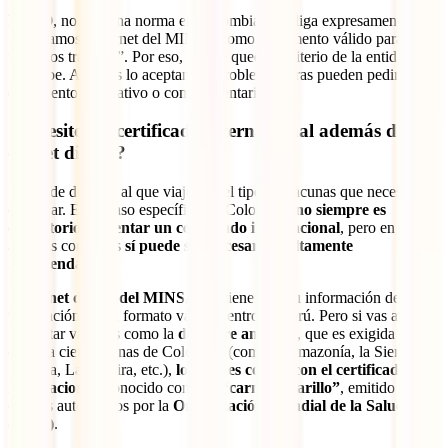
PERO
, no hay una norma en Colombia que diga expresamente:
“aceptamos el carnet del MINSA como documento válido para
todos los trámites”. Por eso, su uso queda a criterio de la entidad que
lo recibe. Algunas lo aceptan sin problema, otras pueden pedirte un
documento alternativo o complementario.
¿Necesito un certificado internacional además del
carnet digital?
Depende del país al que viajes y del tipo de vacunas que necesitas
certificar. En el caso específico de Colombia,
no siempre es
obligatorio presentar un certificado internacional
, pero en
algunos contextos
sí puede ser necesario o altamente
recomendable
.
El
carnet digital del MINSA
contiene toda tu información de
vacunación en un formato válido dentro de Perú. Pero si vas a
presentar vacunas como la
de fiebre amarilla
, que es exigida para
entrar a ciertas zonas de Colombia (como la Amazonía, la Sierra
Nevada, La Guajira, etc.),
lo ideal es contar con el certificado
internacional
, conocido como el
“carnet amarillo”
, emitido por
centros autorizados por la
Organización Mundial de la Salud
(OMS)
.