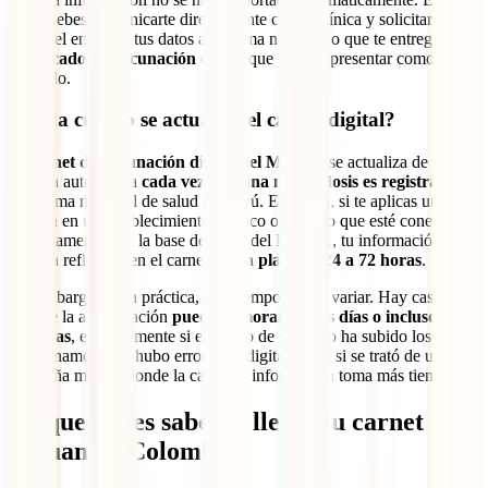
caso, debes comunicarte directamente con la clínica y solicitar que
hagan el envío de tus datos al sistema nacional o que te entreguen un
certificado de vacunación oficial
que puedas presentar como
respaldo.
¿Cada cuánto se actualiza el carnet digital?
El
carnet de vacunación digital del MINSA
se actualiza de
manera automática
cada vez que una nueva dosis es registrada
en
el sistema nacional de salud del Perú. En teoría, si te aplicas una
vacuna en un establecimiento público o privado que esté conectado
correctamente con la base de datos del MINSA, tu información
debería reflejarse en el carnet
en un plazo de 24 a 72 horas
.
Sin embargo, en la práctica, este tiempo puede variar. Hay casos en
los que la actualización
puede demorar varios días o incluso
semanas
, especialmente si el centro de salud no ha subido los datos
oportunamente, si hubo errores de digitación, o si se trató de una
campaña masiva donde la carga de información toma más tiempo.
Lo que debes saber si llevas tu carnet
peruano a Colombia