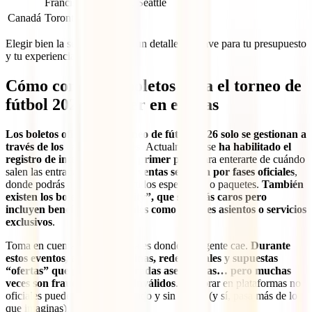
Francisco Bay Area, Seattle
Canadá
Toronto, Vancouver
Elegir bien la sede no es solo un detalle, es clave para tu presupuesto
y tu experiencia.
Cómo conseguir boletos para el torneo de
fútbol 2026 sin caer en estafas
Los boletos oficiales del torneo de fútbol 2026 solo se gestionan a
través de los canales oficiales.
Actualmente, se
ha habilitado el
registro de interés, que es el primer paso
para enterarte de cuándo
salen las entradas.
Luego, las ventas se hacen por fases oficiales
,
donde podrás aplicar para partidos específicos o paquetes.
También
existen los boletos “hospitality”, que son más caros pero
incluyen beneficios adicionales como mejores asientos o servicios
exclusivos
.
Toma en cuenta que la reventa es donde más gente cae.
Durante
estos eventos, aparecen páginas, redes sociales y supuestas
“ofertas” que prometen entradas aseguradas… pero muchas
veces son fraudes o boletos inválidos
. Comprar en plataformas no
oficiales puede dejarte sin partido y sin dinero (y sí, pasa más de lo
que imaginas).