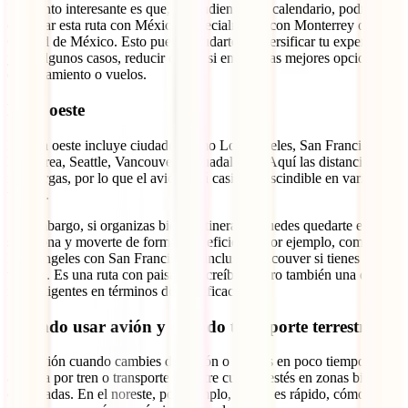
Un punto interesante es que, dependiendo del calendario, podrías
conectar esta ruta con México, especialmente con Monterrey o
Ciudad de México. Esto puede ayudarte a diversificar tu experiencia
y, en algunos casos, reducir costos si encuentras mejores opciones
de alojamiento o vuelos.
Ruta oeste
La ruta oeste incluye ciudades como Los Ángeles, San Francisco
Bay Area, Seattle, Vancouver y Guadalajara. Aquí las distancias son
más largas, por lo que el avión será casi imprescindible en varios
tramos.
Sin embargo, si organizas bien tu itinerario, puedes quedarte en una
sola zona y moverte de forma más eficiente. Por ejemplo, combinar
Los Ángeles con San Francisco o incluso Vancouver si tienes
tiempo. Es una ruta con paisajes increíbles, pero también una de las
más exigentes en términos de planificación.
Cuándo usar avión y cuándo transporte terrestre
Usa avión cuando cambies de región o de país en poco tiempo, y
apuesta por tren o transporte terrestre cuando estés en zonas bien
conectadas. En el noreste, por ejemplo, el tren es rápido, cómodo y