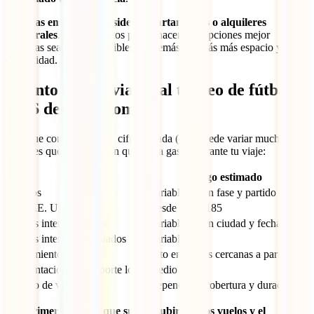
Si viajas en grupo, considera apartamentos o alquileres
temporales
. Dividir gastos puede hacer que opciones mejor
ubicadas sean más accesibles y, además, tendrás más espacio y
comodidad.
Cuánto cuesta viajar al torneo de fútbol
2026 desde Colombia
Más que compartirte una cifra cerrada (que puede variar mucho), lo
mejor es que entiendas en qué vas a gastar durante tu viaje:
Gasto
Rango estimado
Boletos
Variable según fase y partido
Visa EE. UU.
Desde USD 185
Vuelos internacionales
Variable según ciudad y fechas
Vuelos internos o traslados
Variable
Alojamiento
Alto en fechas cercanas a partidos
Alimentación y transporte local
Medio a alto
Seguro de viaje
Depende de cobertura y duración
Los primeros gastos que suelen subir son los vuelos y el