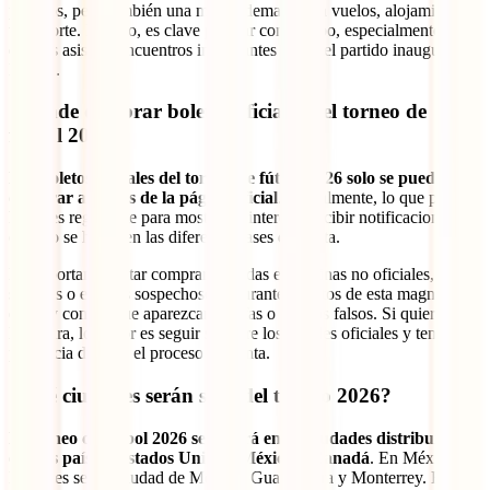
partidos, pero también una mayor demanda en vuelos, alojamiento y
transporte. Por eso, es clave planear con tiempo, especialmente si
quieres asistir a encuentros importantes como el partido inaugural o
la final.
¿Dónde comprar boletos oficiales del torneo de
fútbol 2026?
Los boletos oficiales del torneo de fútbol 2026 solo se pueden
comprar a través de la página oficial
. Actualmente, lo que puedes
hacer es registrarte para mostrar tu interés y recibir notificaciones
cuando se habiliten las diferentes fases de venta.
Es importante evitar comprar entradas en páginas no oficiales, redes
sociales o enlaces sospechosos. Durante eventos de esta magnitud,
es muy común que aparezcan estafas o boletos falsos. Si quieres ir a
la segura, lo mejor es seguir siempre los canales oficiales y tener
paciencia durante el proceso de venta.
¿Qué ciudades serán sede del torneo 2026?
El torneo de fútbol 2026 se jugará en 16 ciudades distribuidas
en tres países: Estados Unidos, México y Canadá
. En México,
las sedes serán Ciudad de México, Guadalajara y Monterrey. En