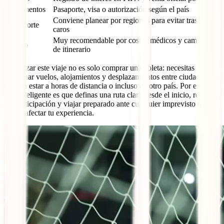
Documentos
Pasaporte, visa o autorización según el país
Conviene planear por regiones para evitar traslados
Transporte
caros
Muy recomendable por costos médicos y cambios
Seguro
de itinerario
Organizar este viaje no es solo comprar una boleta: necesitas
coordinar vuelos, alojamientos y desplazamientos entre ciudades que
pueden estar a horas de distancia o incluso en otro país. Por eso, lo
más inteligente es que definas una ruta clara desde el inicio, reservar
con anticipación y viajar preparado ante cualquier imprevisto que
pueda afectar tu experiencia.