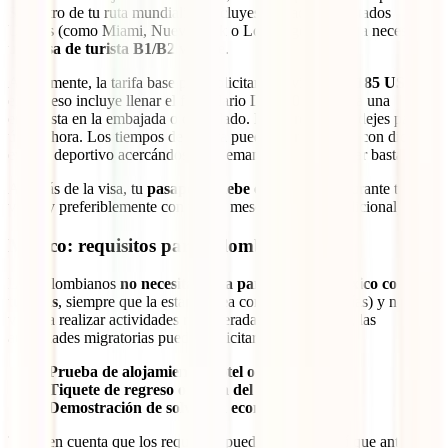
Si dentro de tu ruta mundialista incluyes ciudades en Estados
Unidos (como Miami, Nueva York o Los Ángeles), vas a necesitar
una
visa de turista B1/B2
vigente.
Actualmente, la tarifa base para solicitar esta visa es de
185 USD
, y
el proceso incluye llenar el formulario DS-160 y asistir a una
entrevista en la embajada o consulado. Recuerda, no lo dejes para
última hora. Los tiempos de espera pueden ser largos, y con dicho
evento deportivo acercándose, la demanda va a aumentar bastante.
Además de la visa, tu
pasaporte debe estar vigente
durante todo el
viaje (y preferiblemente con varios meses de validez adicional).
México: requisitos para colombianos
Los colombianos
no necesitan visa para viajar a México como
turistas
, siempre que la estancia sea corta (hasta 180 días) y no
vayas a realizar actividades remuneradas. Sin embargo, las
autoridades migratorias pueden solicitarte:
Prueba de alojamiento (hotel o reserva)
Tiquete de regreso o salida del país
Demostración de solvencia económica
Toma en cuenta que los requisitos pueden cambiar, así que antes de