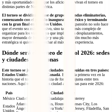
y más oportunidades para que los aficionados vivan el torneo en
distintas partes de Norteamérica.
El torneo se dividirá en fase de grupos y rondas eliminatorias,
comenzando con el partido inaugural en México y terminando
con la gran final en Estados Unidos
. Esta expansión no solo hace
que el evento sea más inclusivo, sino también más complejo de
organizar para los viajeros, ya que implica más desplazamientos,
mayor demanda de hospedaje y una planificación mucho más
estratégica si quieres aprovechar al máximo la experiencia.
Dónde será el torneo de fútbol 2026: sedes
y ciudades anfitrionas
Este torneo se jugará en 16 ciudades distribuidas en tres países:
Estados Unidos, México y Canadá
. Esta es la primera vez en la
historia que el torneo se organiza de forma conjunta entre tres
naciones. Aquí te comparto las ciudad anfitrionas para este 2026:
País
Ciudades sede
México
Ciudad de México, Guadalajara, Monterrey
Atlanta, Boston, Dallas, Houston, Kansas City, Los
Estados
Ángeles, Miami, Nueva York/Nueva Jersey, Filadelfia, San
Unidos