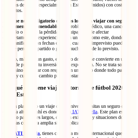
sistemas de salud (especialmente en Estados Unidos) con costos
muy altos.
Aunque no es obligatorio en todos los casos viajar con seguro, sí
es altamente recomendable
. Un problema médico, una cancelación
de vuelo o incluso la pérdida de equipaje puede afectar
completamente tu experiencia. Y en un viaje como este, donde todo
está planificado con fechas exactas, cualquier imprevisto puede
hacerte perder un partido o gastar mucho más de lo previsto.
Por eso, más que un gasto, el seguro de viaje se convierte en una
forma de proteger tu inversión y tu experiencia. No se trata solo de
salud, sino de viajar con respaldo en un evento donde todo pasa
rápido y cualquier cambio puede costar caro.
Por qué conviene viajar al torneo de fútbol 2026 con
IATI Estrella
Si estás planeando un viaje de este nivel, necesitas un seguro que
esté a la altura, y ahí es donde entra
IATI Estrella
. Este plan está
pensado para viajes largos, destinos exigentes y situaciones donde
necesitas cobertura amplia sin complicarte.
Con
IATI Estrella
, tienes cobertura médica internacional que