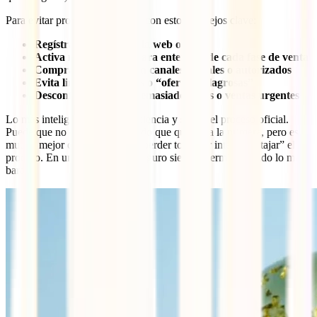
Para evitar problemas, quédate con estos consejos clave:
Regístrate primero en la web oficial
Activa notificaciones para enterarte de cada fase de venta
Compra únicamente en canales oficiales o autorizados
Evita links sospechosos o “ofertas milagrosas”
Desconfía de precios demasiado bajos o ventas urgentes
Lo más inteligente es tener paciencia y seguir el proceso oficial.
Puede que no consigas el partido que quieres a la primera, pero es
mucho mejor que arriesgarte a perder todo por intentar “atajar” el
proceso. En un evento así, lo seguro siempre termina siendo lo más
barato.