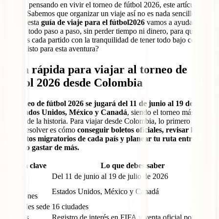
Si estás pensando en vivir el torneo de fútbol 2026, este artículo es
para ti. Sabemos que organizar un viaje así no es nada sencillo. Por
eso, en esta
guía de viaje para el fútbol2026
vamos a ayudarte a
planear todo paso a paso, sin perder tiempo ni dinero, para que
disfrutes cada partido con la tranquilidad de tener todo bajo control.
¿Estás listo para esta aventura?
Guía rápida para viajar al torneo de
fútbol 2026 desde Colombia
El torneo de fútbol 2026 se jugará del 11 de junio al 19 de julio
en Estados Unidos, México y Canadá
, siendo el torneo más
grande de la historia. Para viajar desde Colombia, lo primero que
debes resolver es cómo
conseguir boletos oficiales, revisar los
requisitos migratorios de cada país y planear tu ruta entre sedes
para no gastar de más.
Tema clave
Lo que debes saber
Fechas
Del 11 de junio al 19 de julio de 2026
Países
Estados Unidos, México y Canadá
anfitriones
Ciudades sede
16 ciudades
Boletos
Registro de interés en FIFA y venta oficial por fases