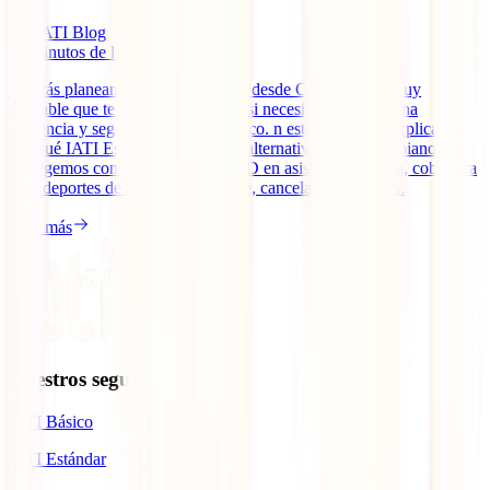
IATI Blog
13
minutos de lectura
Si estás planeando viajar a México desde Colombia, es muy
probable que te estés preguntando si necesitas contratar una
asistencia y seguro de viaje a México. n este artículo te explicamos
por qué IATI Estándar es la mejor alternativa para colombianos: te
protegemos con hasta 100.000 USD en asistencia médica, cobertura
para deportes de aventura, equipaje, cancelaciones y más.
Leer más
Nuestros seguros
IATI Básico
IATI Estándar