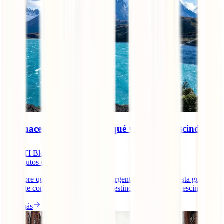
Qué hacer en Argentina y qué ver: 7 imprescindibles
IATI Blog
13
minutos de lectura
Descubre qué ver y qué hacer en Argentina a través de esta guía en
la que te contamos cuáles son los destinos y lugares imprescindibles.
Leer más