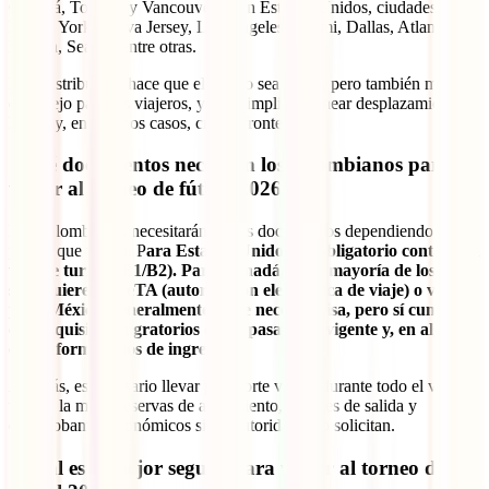
Canadá, Toronto y Vancouver. Y en Estados Unidos, ciudades como
Nueva York/Nueva Jersey, Los Ángeles, Miami, Dallas, Atlanta,
Boston, Seattle, entre otras.
Esta distribución hace que el torneo sea único, pero también más
complejo para los viajeros, ya que implica planear desplazamientos
largos y, en muchos casos, cruzar fronteras.
¿Qué documentos necesitan los colombianos para
viajar al torneo de fútbol 2026?
Los colombianos necesitarán varios documentos dependiendo del
país al que viajen. P
ara Estados Unidos, es obligatorio contar con
visa de turista (B1/B2). Para Canadá, en la mayoría de los casos
se requiere una eTA (autorización electrónica de viaje) o visa. Y
para México, generalmente no se necesita visa, pero sí cumplir
con requisitos migratorios como pasaporte vigente y, en algunos
casos, formularios de ingreso.
Además, es necesario llevar pasaporte válido durante todo el viaje y
tener a la mano reservas de alojamiento, tiquetes de salida y
comprobantes económicos si las autoridades lo solicitan.
¿Cuál es el mejor seguro para viajar al torneo de