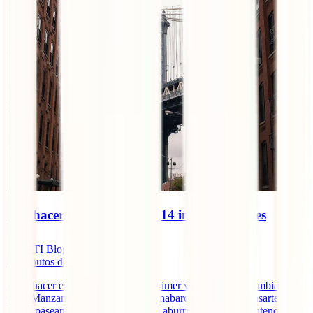
Qué hacer en Nueva York: 14 imprescindibles
IATI Blog
12
minutos de lectura
¿Qué hacer en Nueva York en tu primer viaje desde Colombia? La
Gran Manzana es una ciudad casi inabarcable. Podrías pasarte
meses paseando por sus calles y no aburrirte, así que te entendemos,