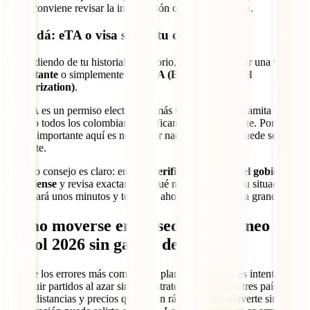
viajar conviene revisar la información oficial actualizada.
Canadá: eTA o visa según tu caso
Dependiendo de tu historial migratorio, podrías necesitar una
visa
de visitante
o simplemente una
eTA (Electronic Travel
Authorization)
.
La eTA es un permiso electrónico más sencillo que se tramita online,
pero no todos los colombianos califican automáticamente. Por eso,
lo más importante aquí es no asumir nada. Cada caso puede ser
diferente.
Nuestro consejo es claro: entra al
verificador oficial del gobierno
canadiense
y revisa exactamente qué necesitas según tu situación.
Te tomará unos minutos y te puede ahorrar un problema grande.
Cómo moverse entre sedes del torneo de
fútbol 2026 sin gastar de más
Uno de los errores más comunes al planear este viaje es intentar
perseguir partidos al azar sin una estrategia clara. Con tres países,
largas distancias y precios que suben rápidamente, moverte sin