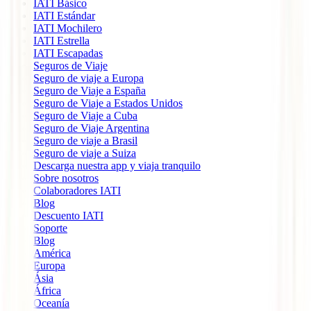
IATI Básico
IATI Estándar
IATI Mochilero
IATI Estrella
IATI Escapadas
Seguros de Viaje
Seguro de viaje a Europa
Seguro de Viaje a España
Seguro de Viaje a Estados Unidos
Seguro de Viaje a Cuba
Seguro de Viaje Argentina
Seguro de viaje a Brasil
Seguro de viaje a Suiza
Descarga nuestra app y viaja tranquilo
Sobre nosotros
Colaboradores IATI
Blog
Descuento IATI
Soporte
Blog
América
Europa
Ásia
África
Oceanía