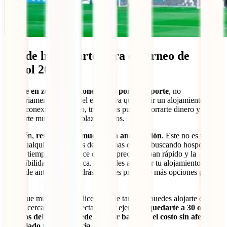
Dónde hospedarte para el torneo de
fútbol 2026
Alójate en zonas bien conectadas por transporte
, no
necesariamente al lado del estadio ya que elegir un alojamiento con
buena conexión en metro, tren o bus puede ahorrarte dinero y
facilitarte mucho los desplazamientos.
También,
reservar con muchísima anticipación
. Este no es un
viaje cualquiera: millones de personas estarán buscando hospedaje al
mismo tiempo, lo que hace que los precios suban rápido y la
disponibilidad desaparezca. Si puedes asegurar tu alojamiento con
meses de antelación, tendrás mejores precios y más opciones para
elegir.
Algo que muy pocos te dicen es que también puedes alojarte en una
ciudad cercana bien conectada. Por ejemplo,
quedarte a 30 o 60
minutos del estadio puede reducir bastante el costo sin afectar
demasiado tu experiencia
.