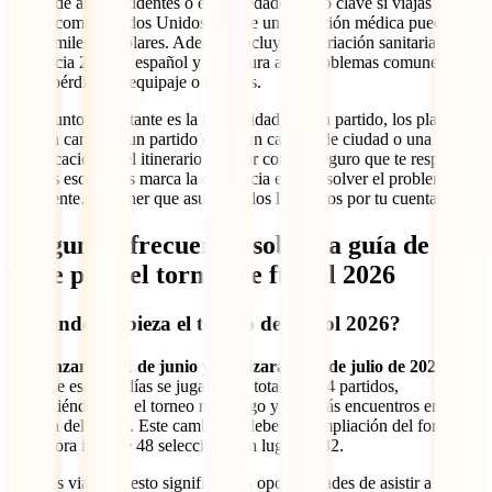
responde ante accidentes o enfermedades, algo clave si viajas a
países como Estados Unidos, donde una atención médica puede
costar miles de dólares. Además, incluye repatriación sanitaria,
asistencia 24/7 en español y cobertura ante problemas comunes
como pérdida de equipaje o retrasos.
Otro punto importante es la flexibilidad. En un partido, los planes
pueden cambiar: un partido extra, un cambio de ciudad o una
modificación en el itinerario. Contar con un seguro que te respalde
en esos escenarios marca la diferencia entre resolver el problema
fácilmente… o tener que asumir todos los costos por tu cuenta.
Preguntas frecuentes sobre la guía de
viaje para el torneo de fútbol 2026
¿Cuándo empieza el torneo de fútbol 2026?
Comenzará el 11 de junio y finalizará el 19 de julio de 2026
.
Durante esos 39 días se jugarán un total de 104 partidos,
convirtiéndolo en el torneo más largo y con más encuentros en la
historia del fútbol. Este cambio se debe a la ampliación del formato,
que ahora incluye 48 selecciones en lugar de 32.
Para los viajeros, esto significa más oportunidades de asistir a