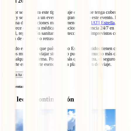
fútbol 2026?
El mejor seguro para este tipo de viaje es uno que tenga cobertura
amplia y se adapte a un evento tan grande como este evento. En este
caso, una de las opciones más recomendadas es
IATI Estrella
, ya
que ofrece cobertura médica internacional, asistencia 24/7 en
español, repatriación sanitaria y protección ante imprevistos como
pérdida de equipaje o retrasos.
Teniendo en cuenta que países como Estados Unidos tienen costos
médicos muy altos, viajar sin seguro puede salir mucho más caro
ante cualquier problema. Por eso, más que un extra, el seguro se
convierte en una parte esencial de la planificación del viaje.
Calcula tu seguro
Sin comentarios
Qué leer a continuación