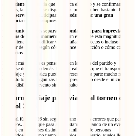
alojamiento
. A medida que se acerca el torneo y se confirman los
partidos, la demanda se dispara y los precios suben bastante. Por
eso,
reservar con anticipación puede marcar una gran
diferencia en tu presupuesto.
Otro punto clave es separar un fondo extra para imprevistos o
cambios de último momento
. En un evento de esta magnitud, es
común tener que modificar vuelos, añadir trayectos o incluso
cambiar de ciudad según cómo avance tu selección o cómo consigas
los boletos.
El error más común es pensar solo en la boleta del partido y
olvidarse de todo lo demás. Pero la realidad es que el transporte, el
hospedaje y la logística pueden representar una parte mucho mayor
del gasto total. Si organizas bien tu presupuesto desde el inicio,
podrás disfrutar el evento sin sobresaltos.
Seguro de viaje para viajar al torneo de
fútbol 2026
Viajar al fútbol 2026 sin seguro es uno de esos errores que parecen
pequeños… hasta que pasa algo. Estamos hablando de un evento
masivo, en tres países distintos, con millones de personas
moviéndose al mismo tiempo, cambios de itinerario, vuelos llenos y