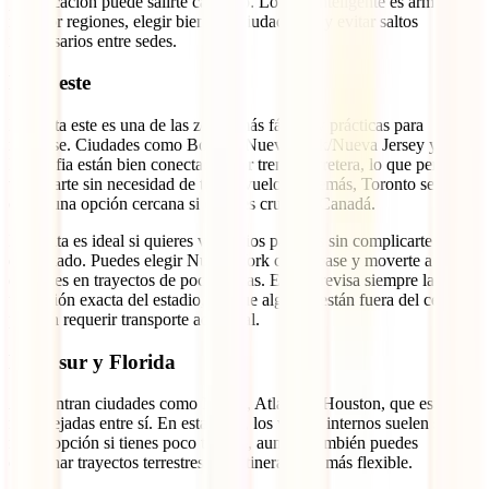
planificación puede salirte carísimo. Lo más inteligente es armar tu
ruta por regiones, elegir bien una ciudad base y evitar saltos
innecesarios entre sedes.
Ruta este
La costa este es una de las zonas más fáciles y prácticas para
moverse. Ciudades como Boston, Nueva York/Nueva Jersey y
Filadelfia están bien conectadas por tren y carretera, lo que permite
trasladarte sin necesidad de tomar vuelos. Además, Toronto se suma
como una opción cercana si decides cruzar a Canadá.
Esta ruta es ideal si quieres ver varios partidos sin complicarte
demasiado. Puedes elegir Nueva York como base y moverte a otras
ciudades en trayectos de pocas horas. Eso sí, revisa siempre la
ubicación exacta del estadio, porque algunos están fuera del centro y
pueden requerir transporte adicional.
Ruta sur y Florida
Aquí entran ciudades como Miami, Atlanta y Houston, que están
más alejadas entre sí. En esta zona, los vuelos internos suelen ser la
mejor opción si tienes poco tiempo, aunque también puedes
combinar trayectos terrestres si tu itinerario es más flexible.