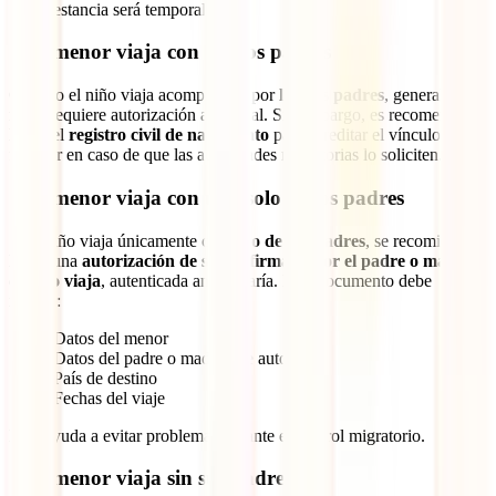
estancia será temporal.
Si el menor viaja con ambos padres
Cuando el niño viaja acompañado por
los dos padres
, generalmente
no se requiere autorización adicional. Sin embargo, es recomendable
llevar el
registro civil de nacimiento
para acreditar el vínculo
familiar en caso de que las autoridades migratorias lo soliciten.
Si el menor viaja con uno solo de los padres
Si el niño viaja únicamente con
uno de sus padres
, se recomienda
llevar una
autorización de salida firmada por el padre o madre
que no viaja
, autenticada ante notaría. Este documento debe
indicar:
Datos del menor
Datos del padre o madre que autoriza
País de destino
Fechas del viaje
Esto ayuda a evitar problemas durante el control migratorio.
Si el menor viaja sin sus padres