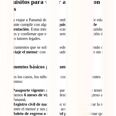
Requisitos para viajar a Panamá con
niños
Si vas a viajar a Panamá desde Colombia con menores de edad, es
importante cumplir con algunos
requisitos adicionales de
documentación
. Estas medidas buscan garantizar la seguridad de
los niños y confirmar que el viaje cuenta con la autorización de sus
padres o tutores legales.
Los documentos que se solicitan pueden variar dependiendo de
con
quién viaje el menor
: con ambos padres, con uno solo o sin sus
padres.
Documentos básicos para menores
En todos los casos, los niños deben contar con los siguientes
documentos:
Pasaporte vigente:
al igual que los adultos, debe tener al
menos
6 meses de vigencia
desde la fecha de ingreso a
Panamá.
Registro civil de nacimiento:
sirve para demostrar la relación
entre el menor y sus padres o acompañantes.
Boleto de regreso o salida del país:
para confirmar que la