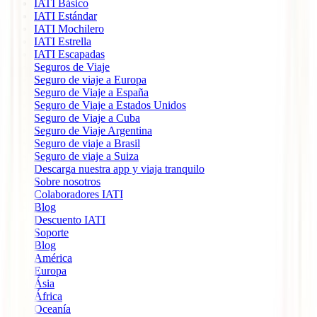
IATI Básico
IATI Estándar
IATI Mochilero
IATI Estrella
IATI Escapadas
Seguros de Viaje
Seguro de viaje a Europa
Seguro de Viaje a España
Seguro de Viaje a Estados Unidos
Seguro de Viaje a Cuba
Seguro de Viaje Argentina
Seguro de viaje a Brasil
Seguro de viaje a Suiza
Descarga nuestra app y viaja tranquilo
Sobre nosotros
Colaboradores IATI
Blog
Descuento IATI
Soporte
Blog
América
Europa
Ásia
África
Oceanía