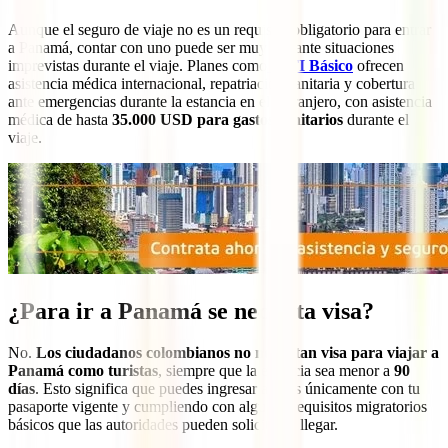
Aunque el seguro de viaje no es un requisito obligatorio para entrar
a Panamá, contar con uno puede ser muy útil ante situaciones
imprevistas durante el viaje. Planes como
IATI Básico
ofrecen
asistencia médica internacional, repatriación sanitaria y cobertura
ante emergencias durante la estancia en el extranjero, con asistencia
médica de hasta
35.000 USD para gastos sanitarios
durante el
viaje.
¿Para ir a Panamá se necesita visa?
No.
Los ciudadanos colombianos no necesitan visa para viajar a
Panamá como turistas
, siempre que la estancia sea menor a
90
días
. Esto significa que puedes ingresar al país únicamente con tu
pasaporte vigente y cumpliendo con algunos requisitos migratorios
básicos que las autoridades pueden solicitar al llegar.