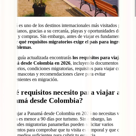
Panamá es uno de los destinos internacionales más visitados por los
colombianos, gracias a su cercanía, playas y oportunidades de
turismo y compras. Sin embargo, antes de viajar es fundamental
conocer
qué requisitos migratorios exige el país para ingresar
sin problemas
.
En esta guía actualizada encontrarás
los requisitos para viajar a
Panamá desde Colombia en 2026
, incluyendo documentos
obligatorios, condiciones migratorias, requisitos para viajar con
niños o mascotas y recomendaciones clave para evitar
inconvenientes en migración.
¿Qué requisitos necesito para viajar a
Panamá desde Colombia?
Para viajar a Panamá desde Colombia en 2026 no necesitas visa si tu
estancia es menor a 90 días por turismo. Sin embargo, las
autoridades migratorias panameñas pueden solicitar varios
documentos para comprobar que tu visita es temporal y que cuentas
con los medios suficientes para cubrir tu estancia.