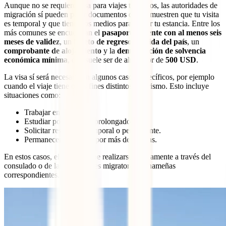
Aunque no se requiere visa para viajes turísticos, las autoridades de
migración sí pueden pedir documentos que demuestren que tu visita
es temporal y que tienes los medios para cubrir tu estancia. Entre los
más comunes se encuentran el
pasaporte vigente con al menos seis
meses de validez
, un
boleto de regreso o salida del país
, un
comprobante de alojamiento
y la
demostración de solvencia
económica mínima
, que suele ser de alrededor de
500 USD
.
La visa sí será necesaria en algunos casos específicos, por ejemplo
cuando el viaje tiene otros fines distintos al turismo. Esto incluye
situaciones como:
Trabajar en Panamá.
Estudiar por periodos prolongados.
Solicitar residencia temporal o permanente.
Permanecer en el país por más de 90 días.
En estos casos, el trámite debe realizarse previamente a través del
consulado o de las autoridades migratorias panameñas
correspondientes.