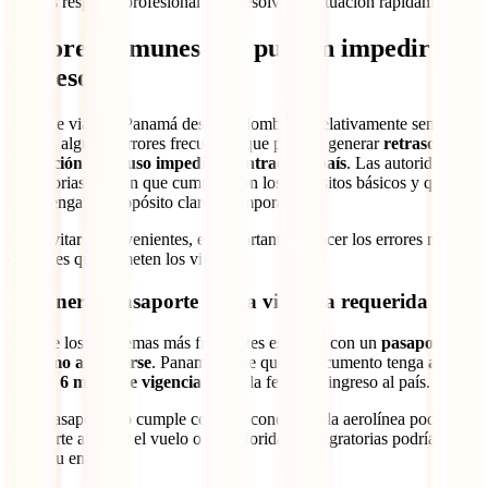
tendrás respaldo profesional para resolver la situación rápidamente.
Errores comunes que pueden impedir tu
ingreso
Aunque viajar a Panamá desde Colombia es relativamente sencillo,
existen algunos errores frecuentes que pueden generar
retrasos en
migración o incluso impedir tu entrada al país
. Las autoridades
migratorias revisan que cumplas con los requisitos básicos y que tu
viaje tenga un propósito claro y temporal.
Para evitar inconvenientes, es importante conocer los errores más
comunes que cometen los viajeros.
No tener el pasaporte con la vigencia requerida
Uno de los problemas más frecuentes es viajar con un
pasaporte
próximo a vencerse
. Panamá exige que el documento tenga
al
menos 6 meses de vigencia
desde la fecha de ingreso al país.
Si tu pasaporte no cumple con esta condición, la aerolínea podría
impedirte abordar el vuelo o las autoridades migratorias podrían
negar tu entrada.