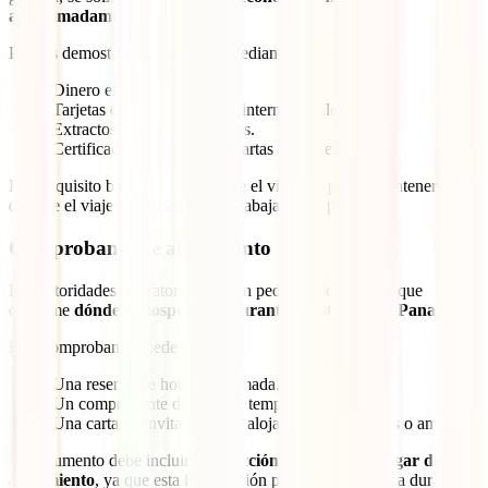
aproximadamente 500 USD
.
Puedes demostrar este requisito mediante:
Dinero en efectivo.
Tarjetas de crédito o débito internacionales.
Extractos bancarios recientes.
Certificados de ingresos o cartas laborales.
Este requisito busca garantizar que el visitante puede mantenerse
durante el viaje sin necesidad de trabajar en el país.
Comprobante de alojamiento
Las autoridades migratorias pueden pedir un documento que
confirme
dónde te hospedarás durante tu estancia en Panamá
.
Este comprobante puede ser:
Una reserva de hotel confirmada.
Un comprobante de alquiler temporal.
Una carta de invitación si te alojarás con familiares o amigos.
El documento debe incluir
la dirección completa del lugar de
alojamiento
, ya que esta información puede ser solicitada durante el