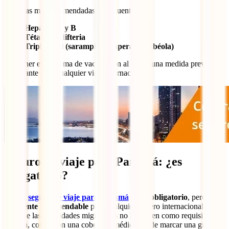
Entre las más recomendadas se encuentran:
Hepatitis A y B
Tétanos y difteria
Triple viral (sarampión, paperas y rubéola)
Mantener el esquema de vacunación al día es una medida preventiva
importante para cualquier viaje internacional.
Seguro de viaje para Panamá: ¿es
obligatorio?
No.
El
seguro de viaje para Panamá
no es obligatorio
, pero sí es
altamente recomendable
para cualquier viajero internacional.
Aunque las autoridades migratorias no lo exigen como requisito de
entrada, contar con una cobertura médica puede marcar una gran