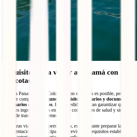
Requisitos para viajar a Panamá con
mascotas
Viajar a Panamá desde Colombia con mascotas es posible, pero
requiere cumplir con
algunos requisitos sanitarios y documentos
veterinarios obligatorios
. Estas medidas buscan garantizar que los
animales ingresen al país en buenas condiciones de salud y sin
riesgo de transmitir enfermedades.
Si planeas viajar con tu perro o gato, es importante preparar la
documentación con anticipación y revisar los requisitos establecidos
por las autoridades sanitarias panameñas.