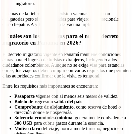
migratorio.
Además de la fiebre amarilla, existen vacunas que no son
obligatorias pero sí recomendadas para viajeros internacionales,
como hepatitis A y B, tétanos o la vacuna triple viral.
¿Cuáles son los requisitos para el nuevo decreto
migratorio en Panamá en 2026?
El decreto migratorio vigente en Panamá mantiene condiciones
claras para el ingreso de turistas extranjeros, incluyendo a los
ciudadanos colombianos. Aunque no se exige visa para estancias
cortas, los viajeros deben cumplir con varios requisitos que permiten
a las autoridades confirmar que la visita es temporal.
Entre los requisitos más importantes se encuentran:
Pasaporte vigente
con al menos seis meses de validez.
Boleto de regreso o salida del país
.
Comprobante de alojamiento
, como reserva de hotel o
dirección donde te hospedarás.
Solvencia económica mínima
, generalmente equivalente a
500 USD
para cubrir gastos durante la estancia.
Motivo claro del viaje
, normalmente turismo, negocios o
visitas familiares.