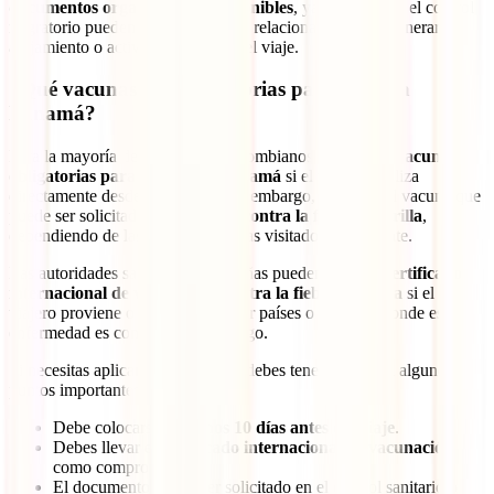
documentos organizados y disponibles
, ya que durante el control
migratorio pueden hacer preguntas relacionadas con tu itinerario,
alojamiento o actividades durante el viaje.
¿Qué vacunas son obligatorias para viajar a
Panamá?
Para la mayoría de los viajeros colombianos
no existen vacunas
obligatorias para ingresar a Panamá
si el viaje se realiza
directamente desde Colombia. Sin embargo, la principal vacuna que
puede ser solicitada es la
vacuna contra la fiebre amarilla
,
dependiendo de las zonas que hayas visitado previamente.
Las autoridades sanitarias panameñas pueden pedir el
certificado
internacional de vacunación contra la fiebre amarilla
si el
viajero proviene o ha transitado por países o regiones donde esta
enfermedad es considerada de riesgo.
Si necesitas aplicarte esta vacuna, debes tener en cuenta algunos
puntos importantes:
Debe colocarse
al menos 10 días antes del viaje
.
Debes llevar el
certificado internacional de vacunación
como comprobante.
El documento puede ser solicitado en el control sanitario o