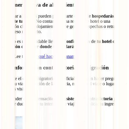
No tener reserva de alojamiento
Al llegar a Panamá pueden preguntarte
dónde te hospedarás
durante tu viaje
. No contar con una reserva de hotel o una
dirección clara de alojamiento puede generar sospechas o retrasos en
el proceso migratorio.
Por eso es recomendable llevar
la confirmación de tu hotel o la
dirección del lugar donde te quedarás
.
Lee también:
qué hacer en Panamá
Dar información contradictoria en migración
Durante el control migratorio, los oficiales pueden hacer preguntas
sobre tu viaje: duración de la estancia, motivo del viaje o lugares que
planeas visitar.
Responder con
información inconsistente o contradictoria
puede
generar dudas sobre tu intención de viaje y complicar tu ingreso al
país.