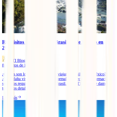
Requisitos para viajar a Brasil desde México en
2025
IATI Blog
8
minutos de lectura
¿Cuáles son los documentos para viajar a Brasil desde México?
¿Hace falta visado? Es más que normal que necesites información
sobre los requisitos para viajar a Brasil. En IATI Global te damos
todos los detalles.
Leer más