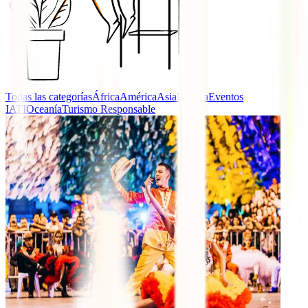
Todas las categorías
África
América
Asia
Europa
Eventos
IATI
Oceanía
Turismo Responsable