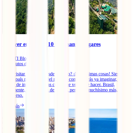
Qué ver en Brasil: 10 fascinantes lugares
IATI Blog
12
minutos de lectura
¿Qué visitar en Brasil desde México? ¡Muchísimas cosas! Siendo el
quinto país más grande del mundo, como podrás ya imaginar, está
repleto de interesantísimas cosas que ver y que hacer. Brasil,
obviamente, es sinónimo de playas, pero hay muchísimo más, más
allá de eso.
Leer más