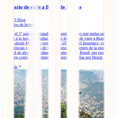
Itinerario de viaje a Brasil de 15 días
IATI Blog
9
minutos de lectura
Siendo el 5º país más grande del mundo, seguro que andas un poco
perdido a la hora de diseñar un buen itinerario de viaje a Brasil de
15 días desde México, ¿verdad? En IATI Travel Insurance, expertos
en asistencias y seguros de viaje, somos conscientes de la enorme
cantidad de atractivos culturales y naturales de Brasil, por eso
queremos compartir contigo este itinerario 15 días por Brasil.
Leer más