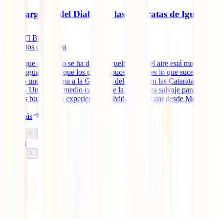
La Garganta del Diablo en las Cataratas de Iguazú
IATI Blog
4
minutos de lectura
Sentir que el mundo se ha dado la vuelta y que el aire está mojado,
que el agua sube y que los pájaros bucean. Eso es lo que sucede
cuando uno se asoma a la Garganta del Diablo en las Cataratas de
Iguazú. Un lugar a medio camino de la naturaleza salvaje para
quienes buscan una experiencia inolvidable al viajar desde México.
Leer más
1