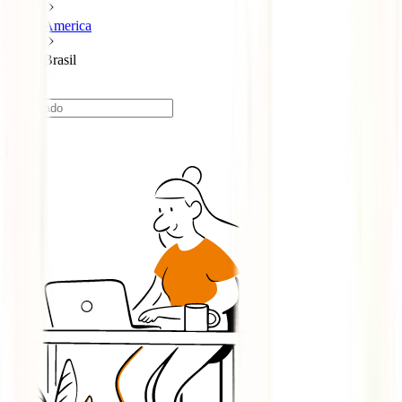
America
Brasil
Brasil