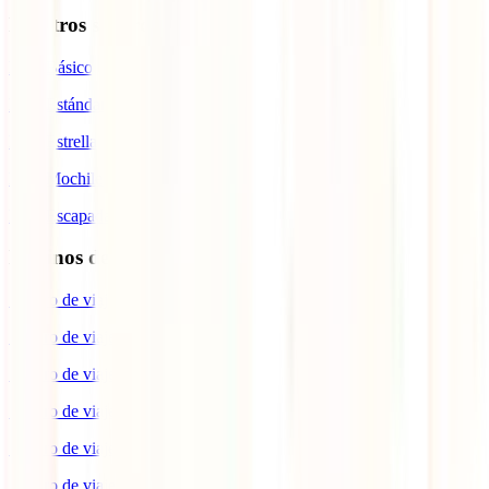
Nuestros seguros
IATI Básico
IATI Estándar
IATI Estrella
IATI Mochilero
IATI Escapadas
Destinos de interés
Seguro de viaje a Europa
Seguro de viaje a Japón
Seguro de viaje a España
Seguro de viaje a Estados Unidos
Seguro de viaje a Brasil
Seguro de viaje a Colombia