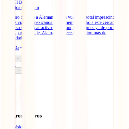
IATI Blog
9
minutos de lectura
El seguro de viaje a Alemania se ha vuelto un total imprescindible
para los viajeros mexicanos que ponemos rumbo a este cercano
pero, a su vez, tan atractivo país. Aunque Berlín es ya de por sí un
destino para un viaje, Alemania ofrece un montón más de
posibilidades.
Leer más
1
Nuestros seguros
IATI Básico