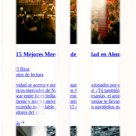
TOP 15 Mejores Mercados de Navidad en Alemania
IATI Blog
18
minutos de lectura
¡La Navidad se acerca y nosotros estamos emocionados por explorar
los mágicos mercados de Navidad en Alemania! ¿Tú también sueñas
con pasear entre luces brillantes, puestos de artesanías, el aroma del
vino caliente y mucha nieve? Pues prepárate, porque te llevaremos
en un recorrido inolvidable por los 15 mercados navideños más
encantadores del país.
Leer más