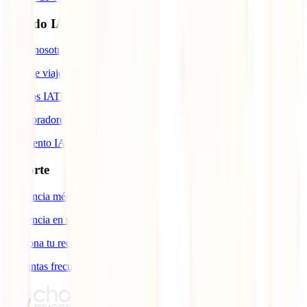
Mundo IATI
Sobre nosotros
Blog de viajes
Premios IATI
Colaboradores IATI
Descuento IATI
Soporte
Asistencia médica en viajes
Asistencia en siniestros
Gestiona tu reembolso
Preguntas frecuentes