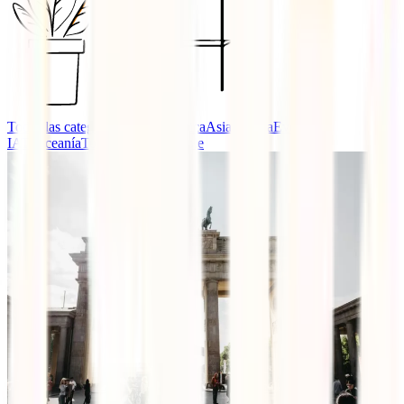
Todas las categorías
África
América
Asia
Europa
Eventos
IATI
Oceanía
Turismo Responsable