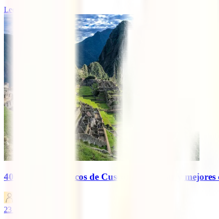
Leer más
40 Lugares turísticos de Cusco: Qué visitar y mejores
IATI Blog
23
minutos de lectura