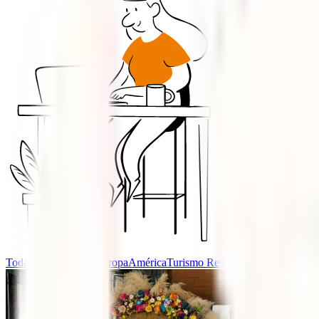
Todas las categorías
Europa
América
Turismo Responsable
Africa
Asia
O