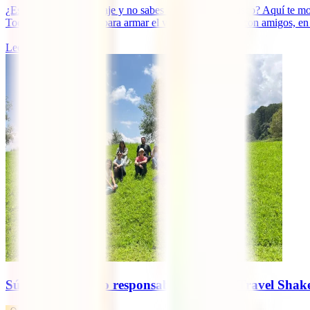
¿Estás planeando tu viaje y no sabes qué visitar en Cusco? Aquí te mo
Todo lo que necesitas para armar el viaje perfecto, sea con amigos, en 
Leer más
Súmate al turismo responsable con IATI Travel Shake