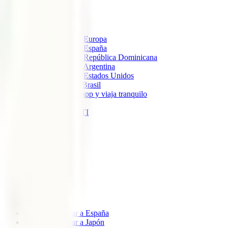
IATI Estándar
IATI Mochilero
IATI Estrella
Seguros de Viaje
Seguro de Viaje a Europa
Seguro de Viaje a España
Seguro de Viaje a República Dominicana
Seguro de Viaje a Argentina
Seguro de Viaje a Estados Unidos
Seguro de viaje a Brasil
Descarga nuestra app y viaja tranquilo
Sobre nosotros
Colaboradores IATI
Blog
Descuento IATI
Soporte
Blog
América
Europa
Ásia
África
Oceanía
Todos los posts
Requisitos viajar a España
Requisitos viajar a Japón