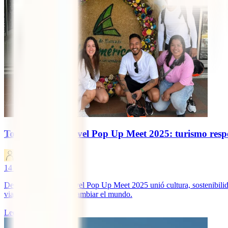
Todo sobre el Travel Pop Up Meet 2025: turismo resp
IATI Blog
14
minutos de lectura
Descubre cómo el Travel Pop Up Meet 2025 unió cultura, sostenibilid
viajar también puede cambiar el mundo.
Leer más