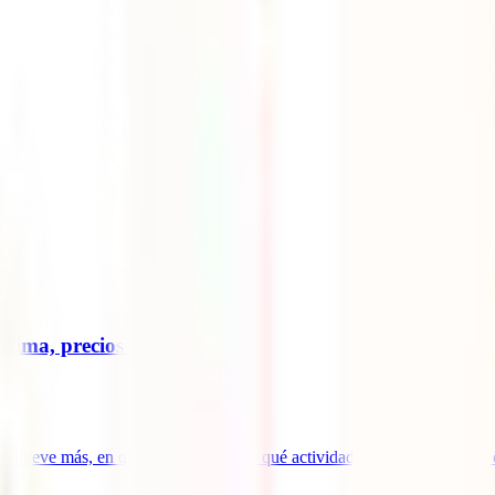
lima, precios y fechas clave
o llueve más, en qué meses ahorrar y qué actividades disfrutar en cada 