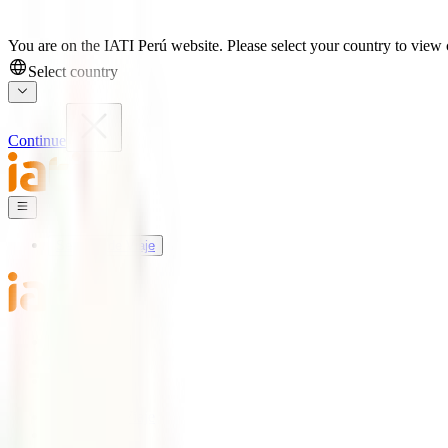
You are on the IATI Perú website. Please select your country to view c
Select country
Continue
Seguros de Viaje
Mundo IATI
Soporte
Blog
Seguros de Viaje
IATI Básico