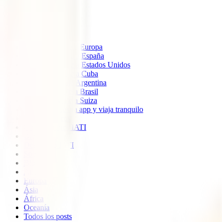
IATI Estándar
IATI Mochilero
IATI Estrella
IATI Escapadas
Seguros de Viaje
Seguro de viaje a Europa
Seguro de Viaje a España
Seguro de Viaje a Estados Unidos
Seguro de Viaje a Cuba
Seguro de Viaje Argentina
Seguro de viaje a Brasil
Seguro de viaje a Suiza
Descarga nuestra app y viaja tranquilo
Sobre nosotros
Colaboradores IATI
Blog
Descuento IATI
Soporte
Blog
América
Europa
Ásia
África
Oceanía
Todos los posts