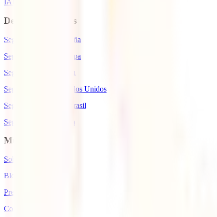
IATI Escapadas
Destinos de interés
Seguro de viaje a España
Seguro de viaje a Europa
Seguro de viaje a Suiza
Seguro de viaje a Estados Unidos
Seguro de viaje para Brasil
Seguro de viaje a Cuba
Mundo IATI
Sobre nosotros
Blog de viajes
Premios IATI
Colaboradores IATI