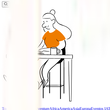
Todas las categorías
Adventure
Africa
America
Asia
Europa
Eventos IAT