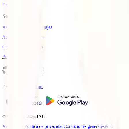
Descuento IATI
Soporte
Asistencia médica en viajes
Asistencia en siniestros
Gestiona tu reembolso
Preguntas frecuentes
Descarga nuestra
App.
© Copyright
2026
IATI.
Aviso Legal
Politica de privacidad
Condiciones generales
Política de c