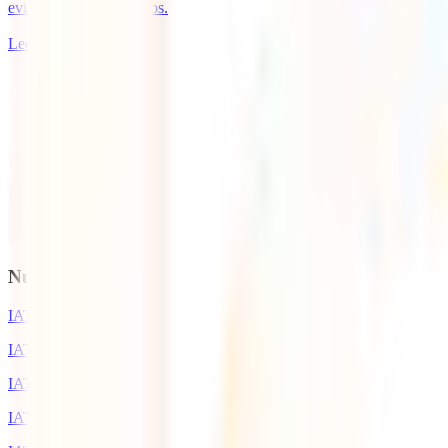
evitar trampas de precios.
Leer más
1
Nuestros seguros
IATI Básico
IATI Estándar
IATI Estrella
IATI Mochilero