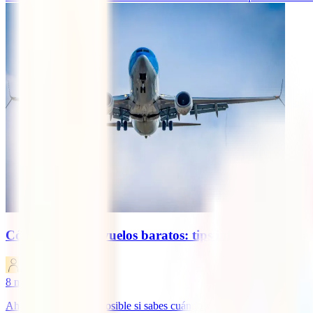
Cómo conseguir vuelos baratos: tips infalibles que nad
IATI Blog
8
minutos de lectura
Ahorrar en vuelos es posible si sabes cuándo y cómo comprar. En este 