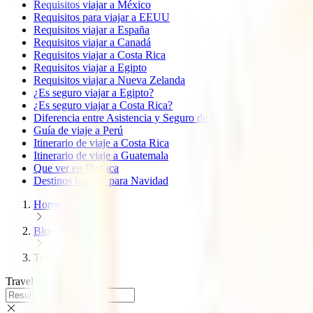
Requisitos viajar a México
Requisitos para viajar a EEUU
Requisitos viajar a España
Requisitos viajar a Canadá
Requisitos viajar a Costa Rica
Requisitos viajar a Egipto
Requisitos viajar a Nueva Zelanda
¿Es seguro viajar a Egipto?
¿Es seguro viajar a Costa Rica?
Diferencia entre Asistencia y Seguro de Viaje
Guía de viaje a Perú
Itinerario de viaje a Costa Rica
Itinerario de viaje a Guatemala
Que ver en Oaxaca
Destinos baratos para Navidad
Home
Blog
Travel advice
Travel advice