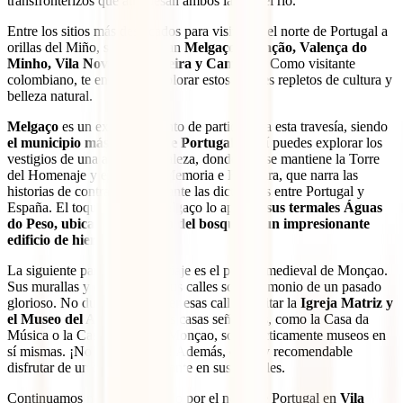
transfronterizos que atraviesan ambos lados del río.
Entre los sitios más destacados para visitar en el norte de Portugal a
orillas del Miño, se encuentran
Melgaço, Monção, Valença do
Minho, Vila Nova da Cerveira y Caminha
. Como visitante
colombiano, te encantará explorar estos lugares repletos de cultura y
belleza natural.
Melgaço
es un excelente punto de partida para esta travesía, siendo
el municipio más al norte de Portugal
. Aquí puedes explorar los
vestigios de una antigua fortaleza, donde aún se mantiene la Torre
del Homenaje y el Espacio Memoria e Fronteira, que narra las
historias de contrabando durante las dictaduras entre Portugal y
España. El toque final en Melgaço lo aportan
sus termales Águas
do Peso, ubicados en medio del bosque en un impresionante
edificio de hierro y cristal
.
La siguiente parada en este viaje es el pueblo medieval de Monçao.
Sus murallas y el diseño de sus calles son testimonio de un pasado
glorioso. No dudes en recorrer esas calles, visitar la
Igreja Matriz y
el Museo del Alvarinho
. Las casas señoriales, como la Casa da
Música o la Casa Museu de Monçao, son prácticamente museos en
sí mismas. ¡No te las pierdas! Además, es muy recomendable
disfrutar de un baño revitalizante en sus termales.
Continuamos nuestro recorrido por el norte de Portugal en
Vila