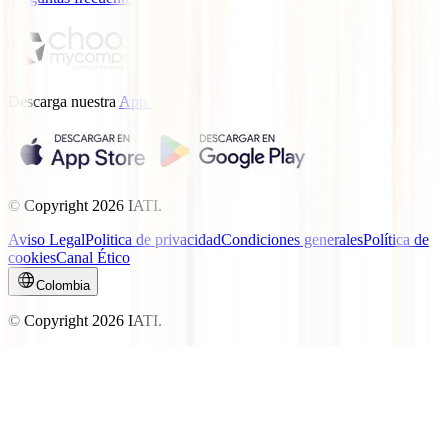
Descarga nuestra
App.
© Copyright
2026
IATI.
Aviso Legal
Politica de privacidad
Condiciones generales
Política de
cookies
Canal Ético
Colombia
© Copyright
2026
IATI.