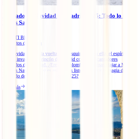
Mercado de Navidad en Madrid 2025: Todo lo Que
Debes Saber
IATI Blog
7
minutos de lectura
¡La Navidad está a la vuelta de la esquina! Y con ella, el espíritu
festivo invade cada rincón de Madrid con sus encantadores
Mercados de Navidad. ¿Eres de Colombia y piensas viajar a Madrid
para las Navidades? si es así, ¿Estás listo para vivir la magia del
Mercado de Navidad en Madrid 2025?
Leer más