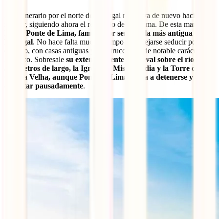
Este itinerario por el norte de Portugal nos lleva de nuevo hacia el
interior, siguiendo ahora el recorrido del río Lima. De esta manera se
llega a
Ponte de Lima, famosa por ser la villa más antigua de
Portugal
. No hace falta mucho tiempo para dejarse seducir por su
encanto, con casas antiguas y construcciones de notable carácter
histórico. Sobresale
su extenso puente medieval sobre el río, de
380 metros de largo, la Igreja da Misericórdia y la Torre da
Cadeia Velha, aunque Ponte de Lima invita a detenerse y
disfrutar pausadamente
.