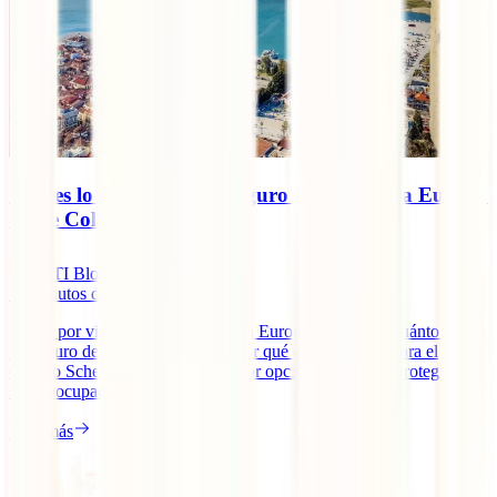
Esto es lo que cuesta un seguro de viaje para Europa
desde Colombia
IATI Blog
10
minutos de lectura
¿Estás por viajar desde Colombia a Europa? Descubre cuánto cuesta
un seguro de viaje para Europa, por qué es obligatorio para el
espacio Schengen y cuál es la mejor opción para viajar protegido y
sin preocupaciones.
Leer más