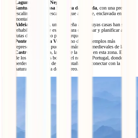
Laguna de Poço Negro
.
Santuário de Nossa Senhora da Peneda
, con una preciosa
escalinata de 300 escalones que asciende, enclavada en la
montaña.
Aldeia de Pontes
, una pequeña aldea cuyas casas han sido
rehabilitadas y que es ideal para descansar y planificar algunas
rutas de senderismo por el parque.
Ponte da Cava da Velha
, uno de los ejemplos más
representativos de puentes románicos y medievales de la zona.
Castro Laboreiro
, la joya de la corona en esta zona. Es uno
de los pueblos más bonitos del norte de Portugal, donde
perderse en medio de las montañas y reconectar con la
naturaleza y la vida del pastoreo.