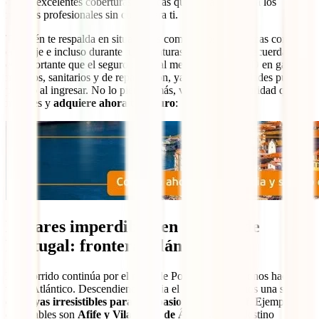
ofrece excelentes coberturas médicas que te dan acceso a los
mejores profesionales sin costo para ti.
También te respalda en situaciones como robos, problemas con tu
equipaje e incluso durante tus aventuras en carretera. Recuerda que
es importante que el seguro cubra al menos 30,000 USD en gastos
médicos, sanitarios y de repatriación, ya que las autoridades pueden
pedirlo al ingresar. No lo pienses más, viaja con la seguridad que te
mereces y
adquiere ahora tu seguro
:
Lugares imperdibles en el norte de
Portugal: frontera atlántica
El recorrido continúa por el norte de Portugal, llevándonos hacia el
vasto Atlántico. Descendiendo hacia el sur, encontramos una serie
de
playas irresistibles para los apasionados del surf
. Ejemplos
destacables son
Afife y Vila Praia de Âncora
. Este destino