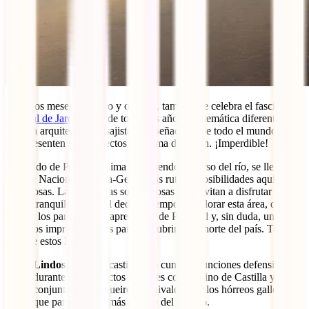
Entre los meses de mayo y octubre, también se celebra el fascinante
Festival de Jardins
, donde todos los años una temática diferente
reúne a arquitectos, paisajistas y diseñadores de todo el mundo para
que presenten sus proyectos en forma de jardín. ¡Imperdible!
Partiendo de Ponte de Lima y siguiendo el curso del río, se llega al
Parque Nacional Peneda-Gerês. Las rutas y posibilidades aquí son
numerosas. Las carreteras son sinuosas y te invitan a disfrutar de un
paseo tranquilo. Es ideal dedicar tiempo a explorar esta área, que es
uno de los parques más apreciados de Portugal y, sin duda, uno de
los sitios imprescindibles para descubrir en el norte del país. Toma
nota de estos lugares:
Lindoso
, con un castillo que cumplió funciones defensivas
durante los conflictos militares con el reino de Castilla y un
conjunto de espigueiros (equivalentes a los hórreos gallegos)
que parece ser el más grande del mundo.