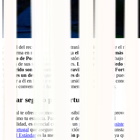
Al final del recorrido fluvial encontrarás
Caminha
, donde el río se
transforma en mar. Caminha alberga
el bosque de pinos más
antiguo de Portugal
y su casco histórico invita a pasear bajo la
sombra de sus soportales medievales.
Las playas de Moledo y
Camarido son una auténtica maravilla
para todos y el
Forte da
Insua es un destino que no puedes dejar de visitar
. Se puede
acceder a él en barco y en esta excursión también puedes conocer el
antiguo convento que fue posteriormente un fuerte militar.
Viajar seguro por Portugal
Portugal te ofrece un montón de posibilidades para que aproveches
al máximo tu estancia. Para disfrutar de este país con total
tranquilidad, es esencial contar con un
seguro de viaje y asistencia
para Portugal
que asegure tu protección en cualquier circunstancia.
El
IATI Estándar
es la mejor opción para este destino
, ya que