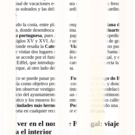
tradicional de vacaciones es ideal para quienes buscan la frescura del
mar, días soleados y las deliciosas sardinhas ao espeto (sardinas al
espeto).
Siguiendo la costa, entre playas y bosques, llegarás a
Viana do
Castelo
, donde desemboca el río Lima. Viana
es un baluarte de la
historia portuguesa
, pues jugó un papel clave en las expediciones
de los siglos XV y XVI. Además de un centro histórico de gran
valor, donde resalta la
Catedral de Viana do Castelo
, no puedes
dejar de visitar dos lugares emblemáticos: El Monte de Santa Luzía,
al cual se accede por el funicular más extenso de Portugal, y el
Puente Eiffel, que introdujo el ferrocarril a Viana y conecta la ciudad
con Darque, al otro lado del río Lima.
Tampoco se puede pasar por alto el
Fuerte de Santiago do Barra
,
que tenía como objetivo proteger la costa en esta zona, y donde aún
se pueden observar vestigios de distintas épocas y remodelaciones.
El edificio del ayuntamiento, las casas señoriales, el patrimonio
eclesiástico y los museos forman, junto con las cuidadas calles,
una
de las ciudades más hermosas de Portugal
, resultando una parada
obligatoria en cualquier recorrido por el norte del país.
Qué ver en el norte de Portugal: viaje
hacia el interior