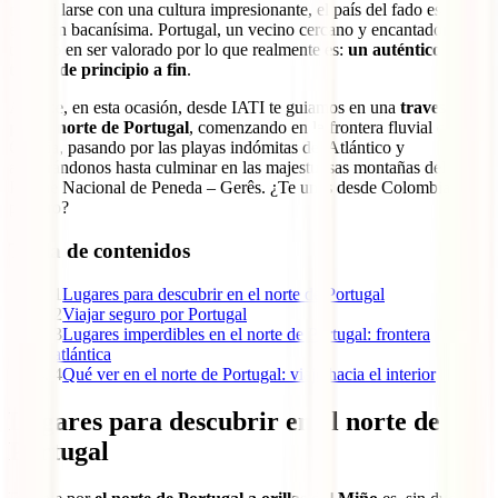
maravillarse con una cultura impresionante, el país del fado es una
elección bacanísima. Portugal, un vecino cercano y encantador, ha
tardado en ser valorado por lo que realmente es:
un auténtico
tesoro de principio a fin
.
Así que, en esta ocasión, desde IATI te guiamos en una
travesía
por el norte de Portugal
, comenzando en la frontera fluvial con
Galicia, pasando por las playas indómitas del Atlántico y
adentrándonos hasta culminar en las majestuosas montañas del
Parque Nacional de Peneda – Gerês. ¿Te unes desde Colombia,
parcero?
Tabla de contenidos
1
Lugares para descubrir en el norte de Portugal
2
Viajar seguro por Portugal
3
Lugares imperdibles en el norte de Portugal: frontera
atlántica
4
Qué ver en el norte de Portugal: viaje hacia el interior
Lugares para descubrir en el norte de
Portugal