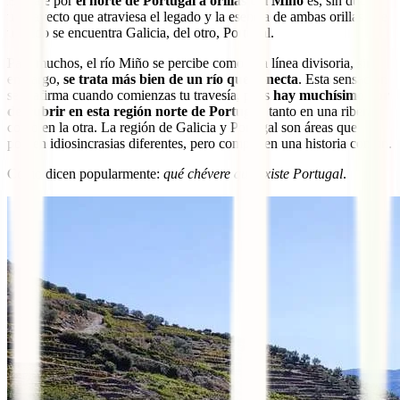
El viaje por
el norte de Portugal a orillas del Miño
es, sin duda,
un trayecto que atraviesa el legado y la esencia de ambas orillas. De
un lado se encuentra Galicia, del otro, Portugal.
Para muchos, el río Miño se percibe como una línea divisoria, sin
embargo,
se trata más bien de un río que conecta
. Esta sensación
se reafirma cuando comienzas tu travesía, pues
hay muchísimo por
descubrir en esta región norte de Portugal
, tanto en una ribera
como en la otra. La región de Galicia y Portugal son áreas que
poseen idiosincrasias diferentes, pero comparten una historia común.
Como dicen popularmente:
qué chévere que existe Portugal
.