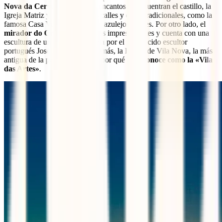
Nova da Cerveira
. Entre sus encantos se encuentran el castillo, la
Igreja Matriz y sus pintorescas calles y casas tradicionales, como la
famosa Casa Verde, cubierta de azulejos verdes. Por otro lado, el
mirador do Cervo
ofrece vistas impresionantes y cuenta con una
escultura de un ciervo elaborada por el reconocido escultor
portugués José Rodrigues. Además, la Bienal de Vila Nova, la más
antigua de la península, resalta por qué
se le conoce como la «Vila
das Artes»
.