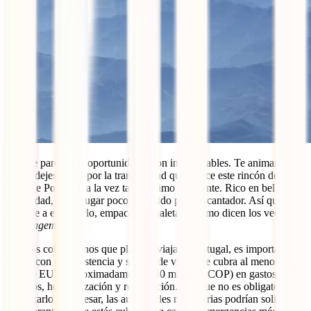
En este parque las oportunidades son innumerables. Te animamos a
que te dejes llevar por la tranquilidad que ofrece este rincón del
norte de Portugal, a la vez tan próximo y distante. Rico en belleza y
diversidad, es un lugar poco conocido pero encantador. Así que
anímate a explorarlo, empaca tus maletas y como dicen los vecinos,
boa viagem
!
Para los colombianos que planean viajar a Portugal, es importante
contar con una asistencia y seguro de viaje que cubra al menos
30,000 EUR (aproximadamente 140 millones COP) en gastos
médicos, hospitalización y repatriación. Aunque no es obligatorio
presentarlo al ingresar, las autoridades migratorias podrían solicitarlo