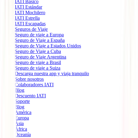
IATI Básico
IATI Estándar
IATI Mochilero
IATI Estrella
IATI Escapadas
Seguros de Viaje
Seguro de viaje a Europa
Seguro de Viaje a España
Seguro de Viaje a Estados Unidos
Seguro de Viaje a Cuba
Seguro de Viaje Argentina
Seguro de viaje a Brasil
Seguro de viaje a Suiza
Descarga nuestra app y viaja tranquilo
Sobre nosotros
Colaboradores IATI
Blog
Descuento IATI
Soporte
Blog
América
Europa
Ásia
África
Oceanía