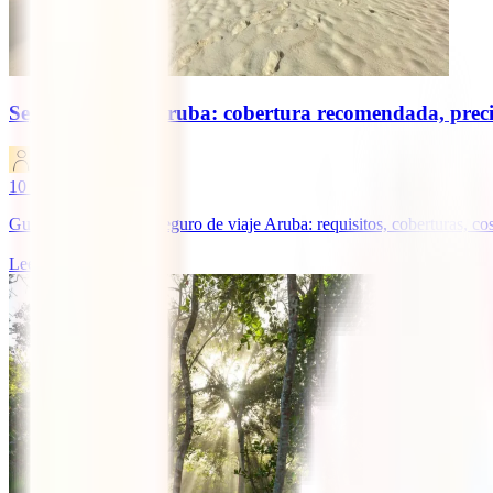
Seguro de viaje Aruba: cobertura recomendada, preci
IATI Blog
10
minutos de lectura
Guía completa sobre seguro de viaje Aruba: requisitos, coberturas, c
Leer más