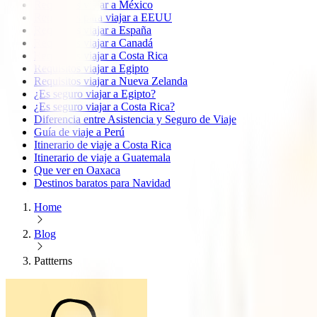
Requisitos viajar a México
Requisitos para viajar a EEUU
Requisitos viajar a España
Requisitos viajar a Canadá
Requisitos viajar a Costa Rica
Requisitos viajar a Egipto
Requisitos viajar a Nueva Zelanda
¿Es seguro viajar a Egipto?
¿Es seguro viajar a Costa Rica?
Diferencia entre Asistencia y Seguro de Viaje
Guía de viaje a Perú
Itinerario de viaje a Costa Rica
Itinerario de viaje a Guatemala
Que ver en Oaxaca
Destinos baratos para Navidad
Home
Blog
Pattterns