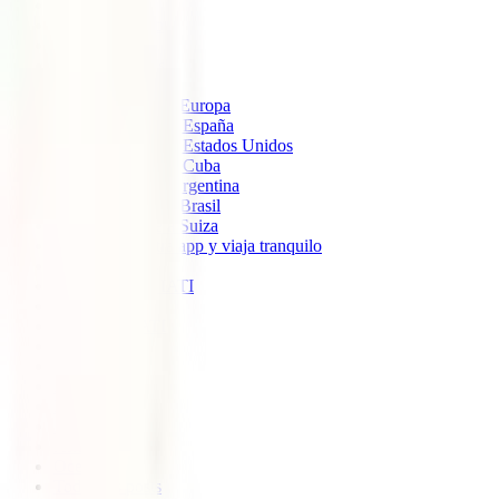
IATI Estándar
IATI Mochilero
IATI Estrella
IATI Escapadas
Seguros de Viaje
Seguro de viaje a Europa
Seguro de Viaje a España
Seguro de Viaje a Estados Unidos
Seguro de Viaje a Cuba
Seguro de Viaje Argentina
Seguro de viaje a Brasil
Seguro de viaje a Suiza
Descarga nuestra app y viaja tranquilo
Sobre nosotros
Colaboradores IATI
Blog
Descuento IATI
Soporte
Blog
América
Europa
Ásia
África
Oceanía
Todos los posts