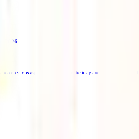
en 2026
do en varios aspectos. Así, si está entre tus planes realizar un viaje a