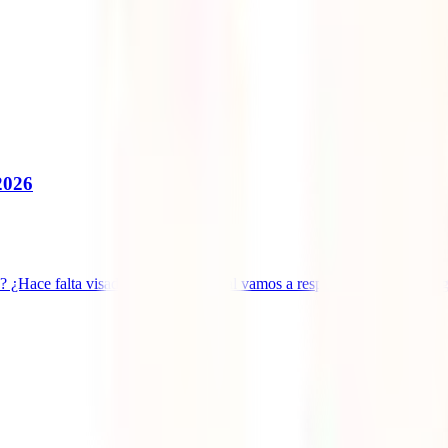
2026
? ¿Hace falta visado? En IATI Global vamos a responder todas las pregun