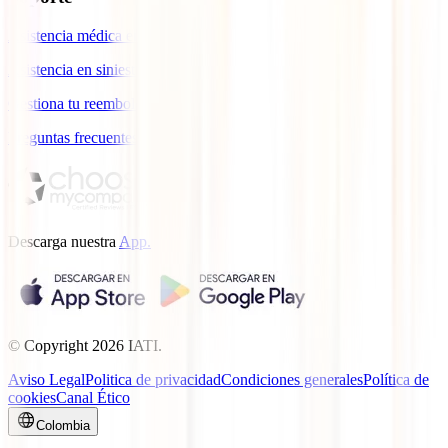
Asistencia médica en viajes
Asistencia en siniestros
Gestiona tu reembolso
Preguntas frecuentes
Descarga nuestra
App.
© Copyright
2026
IATI.
Aviso Legal
Politica de privacidad
Condiciones generales
Política de
cookies
Canal Ético
Colombia