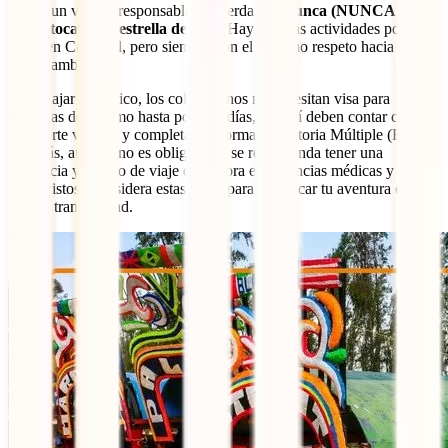
Como un viajero responsable, recuerda que
nunca (NUNCA)
debes tocar una estrella de mar
. Hay muchas actividades por
hacer en Cozumel, pero siempre con el máximo respeto hacia el
medio ambiente.
Para viajar a México, los colombianos no necesitan visa para
estancias de turismo hasta por 180 días, pero sí deben contar con un
pasaporte vigente y completar la Forma Migratoria Múltiple (FMM).
Además, aunque no es obligatorio, se recomienda tener una
asistencia y seguro de viaje que cubra emergencias médicas y otros
imprevistos. Considera estas guías para planificar tu aventura con
toda la tranquilidad.