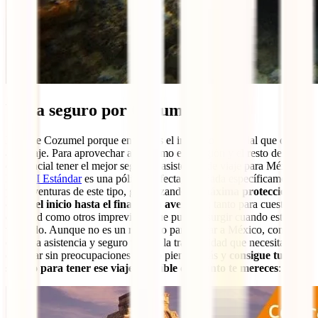
Viaja seguro por Cozumel
Elegiste Cozumel porque entiendes el inmenso potencial que ofrece
a tu viaje. Para aprovechar al máximo esta región y el resto del país,
es esencial tener el mejor seguro y asistencia de viaje para México.
El
IATI Estándar
es una póliza perfecta, diseñada específicamente
para aventuras de este tipo, garantizando
la máxima protección
desde el inicio hasta el final de tu aventura
, tanto para cuestiones
de salud como otros imprevistos que pueden surgir cuando estás
viajando. Aunque no es un requisito para entrar a México, contar
con una asistencia y seguro te dará la tranquilidad que necesitas para
disfrutar sin preocupaciones. No lo pienses más y
consigue tu
seguro para tener ese viaje increíble que tanto te mereces
: