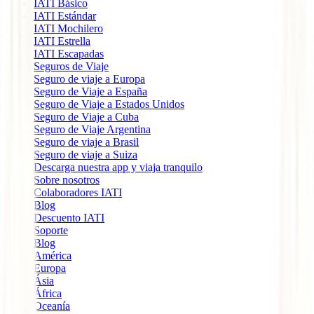
IATI Básico
IATI Estándar
IATI Mochilero
IATI Estrella
IATI Escapadas
Seguros de Viaje
Seguro de viaje a Europa
Seguro de Viaje a España
Seguro de Viaje a Estados Unidos
Seguro de Viaje a Cuba
Seguro de Viaje Argentina
Seguro de viaje a Brasil
Seguro de viaje a Suiza
Descarga nuestra app y viaja tranquilo
Sobre nosotros
Colaboradores IATI
Blog
Descuento IATI
Soporte
Blog
América
Europa
Ásia
África
Oceanía