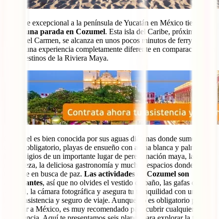
Un viaje excepcional a la península de Yucatán en México tiene que
incluir
una parada en Cozumel
. Esta isla del Caribe, próxima a
Playa del Carmen, se alcanza en unos pocos minutos de ferry y
brinda una experiencia completamente diferente en comparación con
otros destinos de la Riviera Maya.
Cozumel es bien conocida por sus aguas diáfanas donde sumergirse
es casi obligatorio, playas de ensueño con arena blanca y palmeras,
los vestigios de un importante lugar de peregrinación maya, la rica
naturaleza, la deliciosa gastronomía y muchos espacios donde
relajarse en busca de paz.
Las actividades en Cozumel son
abundantes
, así que no olvides el vestido de baño, las gafas de
snorkel, la cámara fotográfica y asegura tu tranquilidad con una
buena asistencia y seguro de viaje. Aunque no es obligatorio para
ingresar a México, es muy recomendado para cubrir cualquier
emergencia. Aquí te presentamos seis planes para explorar la tercera