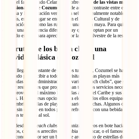
Desde el faro llamado Celarain, se ofrece
una de las vistas más
impresionantes de Cozumel
. Desde aquí, el contraste entre el mar
turquesa y la vegetación verde de la selva es realmente notable.
Además, en este lugar se encuentran el Museo Cultural y de
Navegación, así como las ruinas de una tumba maya. Para quienes
desean una experiencia diferente, hay quienes optan por un
recorrido en bote para apreciar mejor la vida silvestre de la reserva.
Disfrutar de los beach clubs, una
actividad clásica en Cozumel
Con la llegada constante de cruceros turísticos, Cozumel se ha
preparado para recibir a todos sus visitantes. Las playas más
destacadas están administradas por varios “beach clubs”, que son
bares y restaurantes que proporcionan todos los servicios necesarios
para aprovechar al máximo las cálidas aguas del Caribe y sus arenas
blancas. Hay diversas opciones para elegir, todos ellos equipados
con sombrillas, sillas de playa, vestuarios y duchas. Algunos ofrecen
acceso sin costo y en todos puedes refrescarte con una bebida
mientras te relajas al sol.
Igual, desde los
beach clubs
se organizan paseos en bote hacia sitios
cercanos, como los arrecifes Colombia y Palancar, o el famoso El
Cielo, conocido por ser un banco de arena lleno de estrellas de mar.