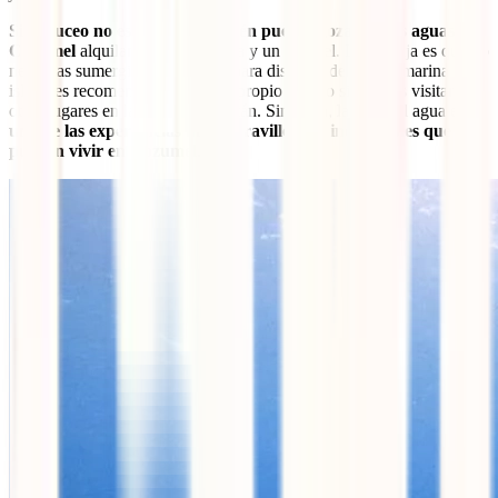
Si el buceo no es lo tuyo, también puedes gozar de las aguas de
Cozumel
alquilando una máscara y un snorkel. La ventaja es que no
necesitas sumergirte demasiado para disfrutar de la vida marina de la
isla, y es recomendable llevar tu propio equipo si planeas visitar
otros lugares en la costa de Yucatán. Sin duda, lanzarte al agua es
una de las experiencias más maravillosas e inolvidables que se
pueden vivir en Cozumel
.