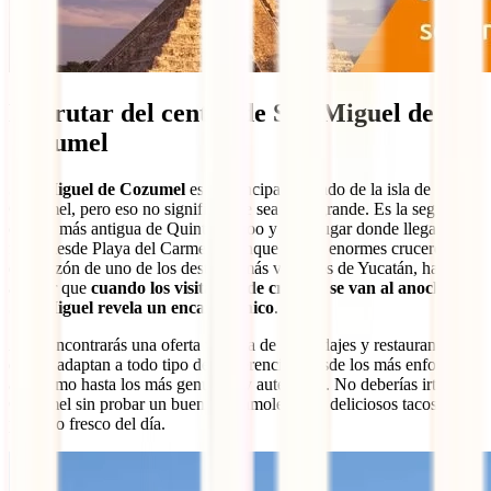
Disfrutar del centro de San Miguel de
Cozumel
San Miguel de Cozumel
es el principal poblado de la isla de
Cozumel, pero eso no significa que sea muy grande. Es la segunda
ciudad más antigua de Quintana Roo y es el lugar donde llegan los
ferris desde Playa del Carmen. Aunque recibe enormes cruceros y es
el corazón de uno de los destinos más visitados de Yucatán, hay que
admitir que
cuando los visitantes de crucero se van al anochecer,
San Miguel revela un encanto único
.
Aquí encontrarás una oferta variada de hospedajes y restaurantes
que se adaptan a todo tipo de preferencias, desde los más enfocados
al turismo hasta los más genuinos y auténticos. No deberías irte de
Cozumel sin probar un buen guacamole, unos deliciosos tacos o el
pescado fresco del día.