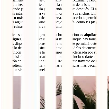
Es fundamental que salgas de San Miguel de Cozumel y
recorras la
isla a tu aire
. Una carretera recorre la mitad sur de la isla,
atravesando primero la isla y bordeando la costa después. El resto de
la isla es intransitable y la vegetación campa a sus anchas. En total
son
poco más de 60 km de carretera
, pero hacerlo te permitirá
conocer algunos de los puntos de mayor interés, como las playas, las
propias ruinas de San Gervasio o Punta Sur.
Si no tienes un vehículo propio, una buena opción es
alquilarlo en
San Miguel, ya sea un carro o una moto
. Aunque hay tours
guiados disponibles, recorrer la isla a tu ritmo te permitirá detenerte
cuando lo desees para disfrutar del entorno. Podrías detenerte en
algún rincón a lo largo de la costa sureste, caracterizada por su
belleza aislada, en sus variados restaurantes, o incluso darte un
chapuzón en alguna piscina natural. Realizar este trayecto de manera
independiente es, sin duda, una de las experiencias más bacanas que
se pueden vivir en Cozumel.