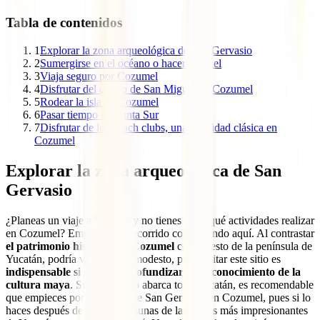
Tabla de contenidos
1
Explorar la zona arqueológica de San Gervasio
2
Sumergirse en el océano o hacer snorkel
3
Viaja seguro por Cozumel
4
Disfrutar del centro de San Miguel de Cozumel
5
Rodear la isla de Cozumel
6
Pasar tiempo en Punta Sur
7
Disfrutar de los beach clubs, una actividad clásica en
Cozumel
Explorar la zona arqueológica de San
Gervasio
¿Planeas un viaje a Yucatán y no tienes claro qué actividades realizar
en Cozumel? Emprende tu recorrido comenzando aquí. Al contrastar
el patrimonio histórico de Cozumel
con el resto de la península de
Yucatán, podría verse como modesto, pero visitar este sitio es
indispensable si se desea profundizar en el conocimiento de la
cultura maya
. Si tu itinerario abarca todo Yucatán, es recomendable
que empieces por el recinto de San Gervasio en Cozumel, pues si lo
haces después de conocer algunas de las ruinas más impresionantes