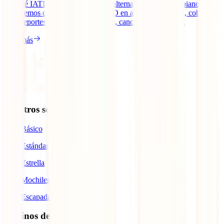
por qué IATI Estándar es la mejor alternativa para colombianos: te
protegemos con hasta 100.000 USD en asistencia médica, cobertura
para deportes de aventura, equipaje, cancelaciones y más.
Leer más
Nuestros seguros
IATI Básico
IATI Estándar
IATI Estrella
IATI Mochilero
IATI Escapadas
Destinos de interés