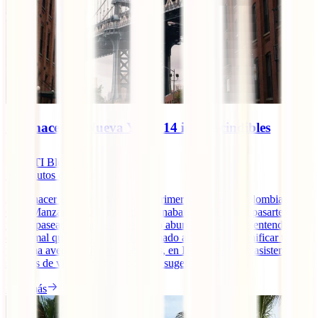
Qué hacer en Nueva York: 14 imprescindibles
IATI Blog
12
minutos de lectura
¿Qué hacer en Nueva York en tu primer viaje desde Colombia? La
Gran Manzana es una ciudad casi inabarcable. Podrías pasarte
meses paseando por sus calles y no aburrirte, así que te entendemos,
es normal que estés un poco abrumado a la hora de planificar tu
próxima aventura. No te preocupes, en IATI, líderes en asistencias y
seguros de viaje te damos todas las sugerencias.
Leer más