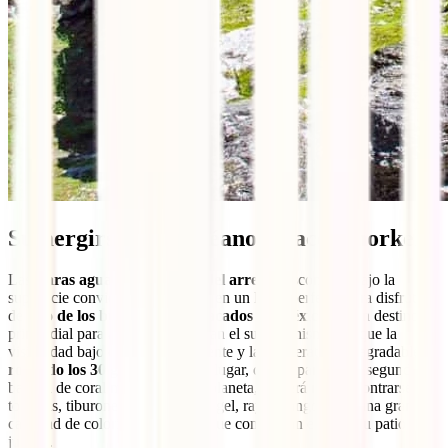
Sumergirse en el océano o hacer snorkel
Las
claras aguas y la riqueza del arrecife
escondido bajo la
superficie convierten a Cozumel en un lugar perfecto para disfrutar
de
uno de los buceos más destacados en México
. Es un destino
primordial para aquellos que aman el submarinismo, ya que la
visibilidad bajo el agua es excelente y la temperatura es agradable,
rozando los 30 grados
. En este lugar, que es parte de la segunda
barrera de coral más grande del planeta, no será raro encontrarse con
tortugas, tiburones gata, peces ángel, rayas, langostas y una gran
cantidad de coloridos pececitos que consideran el coral su patio de
juegos.