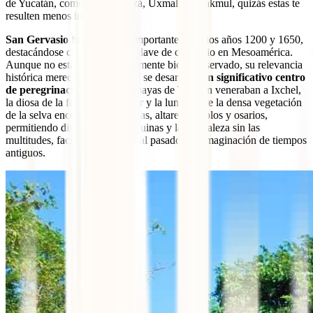
de Yucatán, como Chichén Itzá, Uxmal o Calakmul, quizás estas te
resulten menos impactantes.
San Gervasio
fue un centro importante entre los años 1200 y 1650,
destacándose como un punto clave de comercio en Mesoamérica.
Aunque no está extraordinariamente bien conservado, su relevancia
histórica merece la visita. Aquí se desarrolló
un significativo centro
de peregrinación
donde los mayas de Yucatán veneraban a Ixchel,
la diosa de la fertilidad, el amor y la luna. Entre la densa vegetación
de la selva encontrarás viviendas, altares, templos y osarios,
permitiendo disfrutar de estas ruinas y la naturaleza sin las
multitudes, facilitando el viaje al pasado y la imaginación de tiempos
antiguos.