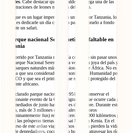
animales
. Cabe destacar que esta caldera alberga una de las
concentraciones de leones más altas del mundo.
Dado que es un lugar imperdible en un viaje por Tanzania, lo más
común es dedicarle un día completo para explorarlo a fondo
mediante un safari.
5. Parque nacional Serengueti, el infaltable en
Tanzania
Un recorrido por Tanzania no estaría completo sin pasar unos días
en el Parque Nacional Serengueti, la verdadera joya del país y uno
de los parques naturales más impresionantes de África. No es
sorpresa que sea considerado Patrimonio de la Humanidad por la
UNESCO y que sea el primer parque nacional protegido del
continente africano.
Fue declarado parque nacional en 1951 para conservar el
impresionante evento de la Gran Migración, que ocurre cada año
desde mediados de junio hasta finales de octubre. Durante este
periodo, más de 3 millones de animales herbívoros
(predominantemente ñus) recorren cerca de 3.000 kilómetros para
llegar a las prósperas tierras del Masai Mara en Kenia. En el
transcurso de este arduo viaje, muchos de ellos pierden la vida a
causa de depredadores, cocodrilos o buitres al atravesar los ríos del