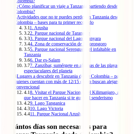
Colombia?
2
¿Cómo planificar un viaje a Tanzania partiendo desde
Colombia?
3
Actividades que no te puedes perder en Tanzania desde
Colombia – bases para tu primer recorrido
3.1
1. Arusha
3.2
2. Parque nacional de Tarangire
3.3
3. Parque nacional del Lago Manyara
3.4
4. Zona de conservación de Ngorongoro
3.5
5. Parque nacional Serengueti, el infaltable en
Tanzania
3.6
6. Dar es-Salam
3.7
7. Zanzíbar, sumérgete en algunas de las playas más
espectaculares del planeta
4
Lugares a descubrir en Tanzania desde Colombia – para
quienes cuentan con más de 12/15 días o buscan alejarse de lo
convencional
4.1
8. Visitar el Parque Nacional del Kilimanjaro, algo
que hacer en Tanzania si te gusta el senderismo
4.2
9. Lago Tanganica
4.3
10. Lago Victoria
4.4
11. Parque Nacional Arusha
¿Cuántos días son necesarios para