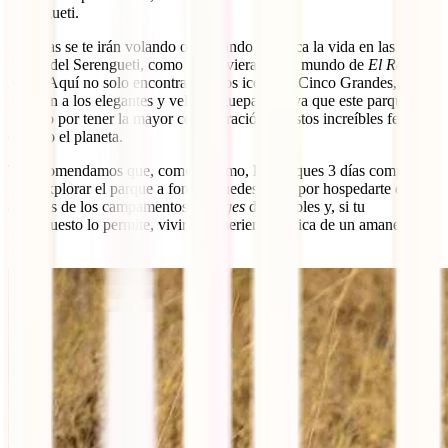
Serengueti.
Los días se te irán volando observando de cerca la vida en las vastas
tierras del Serengueti, como si estuvieras en el mundo de
El Rey
León
. Aquí no solo encontrarás a los icónicos Cinco Grandes, sino
también a los elegantes y veloces guepardos, ya que este parque es
famoso por tener la mayor concentración de estos increíbles felinos
en todo el planeta.
Te recomendamos que, como mínimo, le dediques 3 días completos
para explorar el parque a fondo. Puedes optar por hospedarte en
algunos de los campamentos o
lodges
disponibles y, si tu
presupuesto lo permite, vivir la experiencia única de un amanecer en
globo.