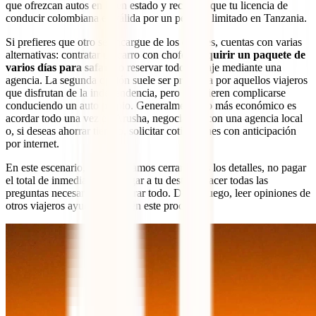
que ofrezcan autos en buen estado y recuerda que tu licencia de
conducir colombiana es válida por un período limitado en Tanzania.
Si prefieres que otro se encargue de los detalles, cuentas con varias
alternativas: contratar un carro con chofer,
adquirir un paquete de
varios días para safaris
o reservar todo el viaje mediante una
agencia. La segunda opción suele ser preferida por aquellos viajeros
que disfrutan de la independencia, pero no quieren complicarse
conduciendo un auto propio. Generalmente, lo más económico es
acordar todo una vez en Arusha, negociando con una agencia local
o, si deseas ahorrar tiempo, solicitar cotizaciones con anticipación
por internet.
En este escenario, te aconsejamos cerrar todos los detalles, no pagar
el total de inmediato y, al llegar a tu destino, hacer todas las
preguntas necesarias y asegurar todo. Desde luego, leer opiniones de
otros viajeros ayuda mucho en este proceso.