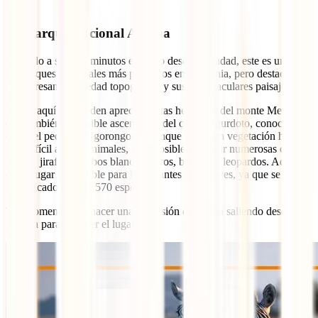
local.
11. Parque Nacional Arusha
Ubicado a solo 45 minutos en carro desde la ciudad, este es uno de
los parques nacionales más pequeños en Tanzania, pero destaca por
su interesante variedad topográfica y sus espectaculares paisajes.
Desde aquí, se pueden apreciar vistas hermosas del monte Meru,
que también es posible ascender, y del cráter Ngurdoto, conocido
como el pequeño Ngorongoro. Aunque la espesa vegetación hace
más difícil avistar animales, sí es posible observar numerosas cebras,
hienas, jirafas, colobos blanquinegros, búfalos y leopardos. Además,
es un lugar imperdible para los amantes de las aves, ya que se han
identificado más de 570 especies.
Te recomendamos hacer una excursión de un día saliendo desde
Arusha para conocer el lugar.