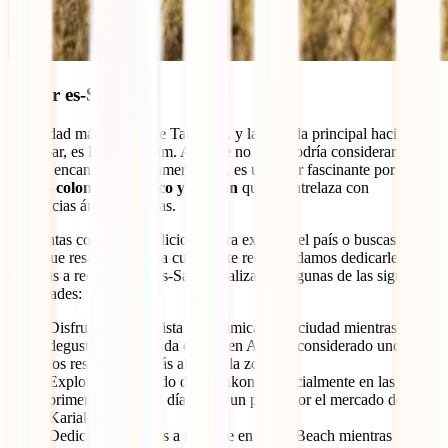
6. Dar es-Salam
La ciudad más grande de Tanzania, y la entrada principal hacia
Zanzíbar, es Dar es-Salam. Aunque no se le podría considerar una
ciudad encantadora a primera vista, es un lugar fascinante por su
legado colonial británico y alemán
que se entrelaza con
influencias árabes e indias.
Si cuentas con tiempo adicional para explorar el país o buscas un
viaje que resalte su faceta cultural, te recomendamos dedicarle uno o
dos días a recorrer Dar es-Salam realizando algunas de las siguientes
actividades:
Disfrutar de una vista panorámica de la ciudad mientras
degustas una comida o cena en Akemi, considerado uno de
los restaurantes más altos de la zona.
Explorar el mercado de Kivukoni, especialmente en las
primeras horas del día, o dar un paseo por el mercado de
Kariakoo.
Dedicar unas horas a relajarte en Coco Beach mientras