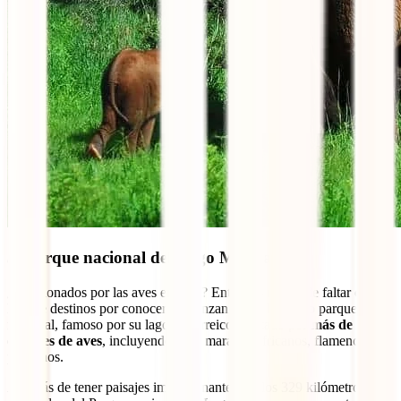
3. Parque nacional del Lago Manyara
¿Apasionados por las aves en casa? Entonces no puede faltar en tu
lista de destinos por conocer en Tanzania este hermoso parque
nacional, famoso por su lago endorreico habitado por
más de 400
especies de aves
, incluyendo a los marabús africanos, flamencos y
pelícanos.
Además de tener paisajes impresionantes, en los 329 kilómetros