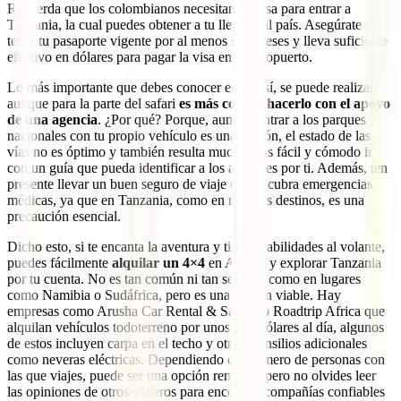
Recuerda que los colombianos necesitamos visa para entrar a
Tanzania, la cual puedes obtener a tu llegada al país. Asegúrate de
tener tu pasaporte vigente por al menos seis meses y lleva suficiente
efectivo en dólares para pagar la visa en el aeropuerto.
Lo más importante que debes conocer es que sí, se puede realizar,
aunque para la parte del safari
es más común hacerlo con el apoyo
de una agencia
. ¿Por qué? Porque, aunque entrar a los parques
nacionales con tu propio vehículo es una opción, el estado de las
vías no es óptimo y también resulta mucho más fácil y cómodo ir
con un guía que pueda identificar a los animales por ti. Además, ten
presente llevar un buen seguro de viaje que te cubra emergencias
médicas, ya que en Tanzania, como en muchos destinos, es una
precaución esencial.
Dicho esto, si te encanta la aventura y tienes habilidades al volante,
puedes fácilmente
alquilar un 4×4
en Arusha y explorar Tanzania
por tu cuenta. No es tan común ni tan sencillo como en lugares
como Namibia o Sudáfrica, pero es una opción viable. Hay
empresas como Arusha Car Rental & Safaris o Roadtrip Africa que
alquilan vehículos todoterreno por unos 140 dólares al día, algunos
de estos incluyen carpa en el techo y otros utensilios adicionales
como neveras eléctricas. Dependiendo del número de personas con
las que viajes, puede ser una opción rentable, pero no olvides leer
las opiniones de otros viajeros para encontrar compañías confiables