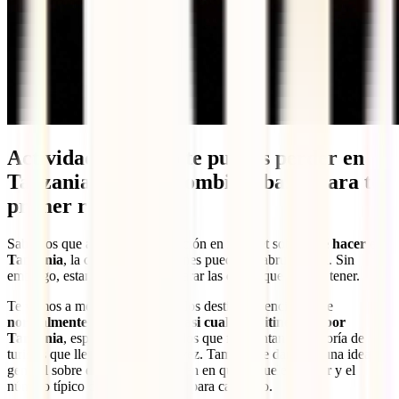
Actividades que no te puedes perder en
Tanzania desde Colombia – bases para tu
primer recorrido
Sabemos que al buscar información en internet sobre
qué hacer en
Tanzania
, la cantidad de opciones puede ser abrumadora. Sin
embargo, estamos aquí para aclarar las dudas que puedas tener.
Te vamos a mostrar algunos de los destinos esenciales que
normalmente se incluyen en casi cualquier itinerario por
Tanzania
, especialmente aquellos que frecuentan la mayoría de
turistas que llegan por primera vez. También te daremos una idea
general sobre ellos, como el orden en que se suelen visitar y el
número típico de días dedicados para cada uno.