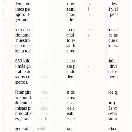
Probablemente ya estés al tanto de que los parques nacionales más
importantes
para conocer en Tanzania
son el Serengueti y el
Ngorongoro. No obstante, hay muchos otros que valen la pena y
que sugerimos añadir a tu itinerario de viaje.
El primero de ellos, cercano a Arusha y en camino hacia los que ya
te mencionamos, es el Parque nacional de Tarangire, que es también
uno de nuestros favoritos. A menudo es el primer parque que se
explora en un safari por el país, dejando una excelente primera
impresión a todos los turistas que lo recorren.
Con 2.850 kilómetros cuadrados de extensión, lo que lo sitúa como
el sexto más grande de Tanzania, este parque alberga una diversidad
considerable de vegetación; destacándose los espesos arbustos
combinados con
baobabs
que pueden alcanzar alturas superiores a
los 30 metros.
El río Tarangire atraviesa el corazón del parque, lo que hace que
observar abundante fauna sea una tarea bastante sencilla,
especialmente durante la temporada seca (de junio a octubre). Los
protagonistas principales aquí son los
elefantes
, que podrás ver por
doquier; no obstante, también es posible encontrarse con cebras,
antílopes, jirafas, cocodrilos y leones, entre muchos otros animales.
Por lo general, se destina solo un día para luego seguir hacia el lago