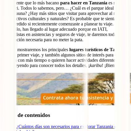
Es evidente que lo más bacano
para hacer en Tanzania
es realizar
un safari. Todos lo sabemos, pero… ¿Cuál es el parque ideal para
ver su fauna? ¿Hay más sitios que visitar para aprovechar al máximo
sus atractivos culturales y naturales? Es probable que te sientas un
poco perdido si recientemente comenzaste a planear tu viaje.
Tranquilo, has llegado al lugar adecuado porque en IATI,
especialistas en asistencias y seguros de viaje, te daremos toda la
información necesaria para no meter la pata.
Aquí te mostraremos los principales
lugares turísticos de Tanzania
para un primer viaje, y también algunos sitios de interés para quienes
cuentan con más tiempo o quieren hacer actividades diferentes.
Sigue leyendo para conocer todos los detalles, ¡
karibu
! ¡Bienvenido!
Tabla de contenidos
1
¿Cuántos días son necesarios para explorar Tanzania desde