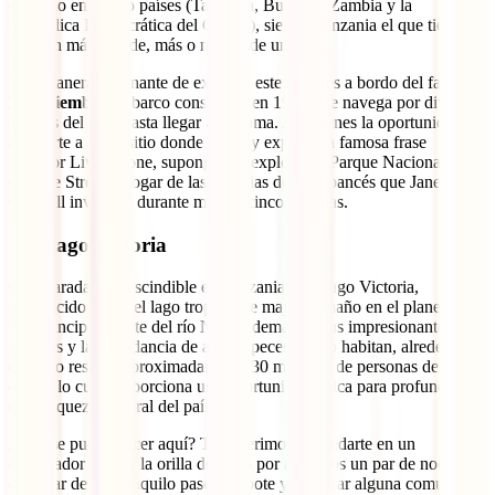
dividido en cuatro países (Tanzania, Burundi, Zambia y la
República Democrática del Congo), siendo Tanzania el que tiene la
porción más grande, más o menos de un 46%.
Una manera fascinante de explorar este lugar es a bordo del famoso
MV Liemba
, un barco construido en 1915 que navega por diversos
lugares del lago hasta llegar a Kigoma. Allí, tienes la oportunidad de
acercarte a Ujiji, sitio donde Stanley expresó la famosa frase
“Doctor Livingstone, supongo”; o explorar el Parque Nacional
Gombe Stream, hogar de las colonias de chimpancés que Jane
Goodall investigó durante más de cinco décadas.
10. Lago Victoria
Otra parada imprescindible en Tanzania es el lago Victoria,
reconocido como el lago tropical de mayor tamaño en el planeta y
una principal fuente del río Nilo. Además de sus impresionantes
paisajes y la abundancia de aves y peces que lo habitan, alrededor
del lago residen aproximadamente 30 millones de personas de varias
etnias, lo cual proporciona una oportunidad única para profundizar
en la riqueza cultural del país.
¿Qué se puede hacer aquí? Te sugerimos hospedarte en un
encantador hotel a la orilla del lago por al menos un par de noches,
disfrutar de un tranquilo paseo en bote y explorar alguna comunidad