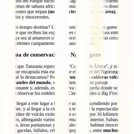
cuadrados del Parque nacional del Lago Manyara se encuentran
ecosistemas de sabana africana y llanuras de inundación donde
viven leones que trepan
(muy característicos de esta área)
,
leopardos y rinocerontes.
¿Cuánto tiempo destinar? Lo más común es realizar un
game drive
(nombre que reciben las expediciones de safari) que dura entre 3 o 4
horas, ya sea al amanecer o al atardecer, dado que en las cercanías
hay excelentes campamentos para pasar la noche.
4. Zona de conservación de Ngorongoro
Se dice que Tanzania representa el “Corazón de África”, y si hay un
lugar que encapsula esta esencia, ese es el cráter del Ngorongoro.
¿Por qué lo destacamos? Porque es
una de las calderas volcánicas
más grandes del mundo
, sorprendiendo con un paisaje
impresionante y, además, es la reserva más pequeña donde se
pueden observar los emblemáticos Cinco Grandes o
Big Five
.
Podrás llegar a este lugar a bordo de un 4×4 ascendiendo por una
pendiente, y al llegar a la cima, serás testigo de la espectacular vista
de un cráter de volcán extinto que se extiende por 16 kilómetros de
diámetro, albergando varios ecosistemas en su interior. Sabana,
bosques, áreas pantanosas y humedales donde habitan rinocerontes
negros, gacelas, búfalos, cebras e hipopótamos, entre
muchos otros