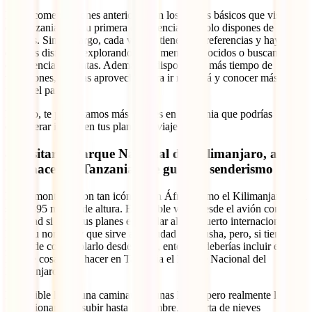
Las recomendaciones anteriores son los puntos básicos que visitar
en Tanzania si es tu primera experiencia o si solo dispones de hasta
15 días. Sin embargo, cada viajero tiene sus preferencias y hay
quienes disfrutan explorando sitios menos conocidos o buscando
experiencias distintas. Además, si dispones de más tiempo de
vacaciones, podrías aprovechar para ir más allá y conocer más a
fondo el país.
Por eso, te presentamos más lugares en Tanzania que podrías
considerar incluir en tus planes de viaje.
8. Visitar el Parque Nacional del Kilimanjaro, algo
que hacer en Tanzania si te gusta el senderismo
Pocas montañas son tan icónicas en África como el Kilimanjaro, con
sus 5,895 metros de altura. Es posible verlo desde el avión con gran
facilidad si entre tus planes está volar al aeropuerto internacional que
lleva su nombre y que sirve a la ciudad de Arusha, pero, si tienes
ganas de contemplarlo desde cerca, entonces deberías incluir en tu
lista de cosas que hacer en Tanzania el Parque Nacional del
Kilimanjaro.
Es posible hacer una caminata de unas horas, pero realmente lo más
impresionante es subir hasta su cumbre, cubierta de nieves