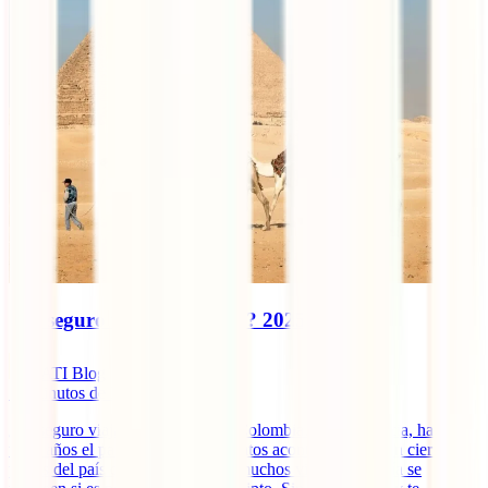
¿Es seguro viajar a Egipto? 2025
IATI Blog
10
minutos de lectura
¿Es seguro viajar a Egipto desde Colombia? Por desgracia, hace
unos años el país vivió unos violentos acontecimientos en ciertas
partes del país que provocan que muchos viajeros todavía se