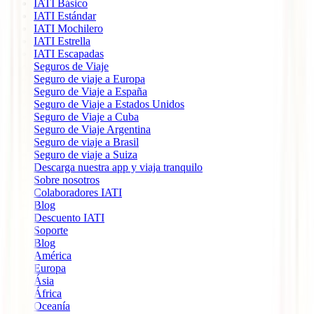
IATI Básico
IATI Estándar
IATI Mochilero
IATI Estrella
IATI Escapadas
Seguros de Viaje
Seguro de viaje a Europa
Seguro de Viaje a España
Seguro de Viaje a Estados Unidos
Seguro de Viaje a Cuba
Seguro de Viaje Argentina
Seguro de viaje a Brasil
Seguro de viaje a Suiza
Descarga nuestra app y viaja tranquilo
Sobre nosotros
Colaboradores IATI
Blog
Descuento IATI
Soporte
Blog
América
Europa
Ásia
África
Oceanía