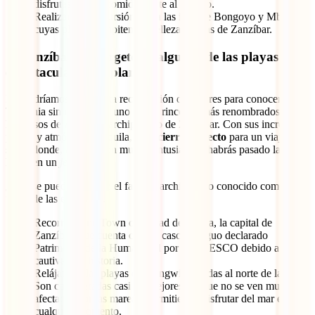
disfrutas de una comida frente al océano.
Realizar una excursión hacia las islas de Bongoyo y Mbudya,
cuyas playas compiten en belleza con las de Zanzíbar.
7. Zanzíbar, sumérgete en algunas de las playas más
espectaculares del planeta
No podríamos cerrar esta recopilación de lugares para conocer en
Tanzania sin mencionar uno de los rincones más renombrados y
hermosos de África: el archipiélago de Zanzíbar. Con sus increíbles
playas y atmósfera tranquila, es el
cierre perfecto
para un viaje de
safari donde, aunque con mucho entusiasmo, habrás pasado largas
horas en un
jeep
.
¿Qué se puede hacer en el famoso archipiélago conocido como las
“islas de las especias”?
Recorre Stone Town o Ciudad de Piedra, la capital de
Zanzíbar, que cuenta con un casco antiguo declarado
Patrimonio de la Humanidad por la UNESCO debido a su
cautivadora historia.
Relájate en las playas de Nungwi, situadas al norte de la isla.
Son consideradas casi las mejores, ya que no se ven muy
afectadas por las mareas, permitiendo disfrutar del mar en
cualquier momento.