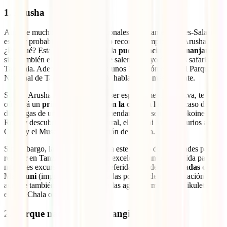
1. Arusha
Aunque muchos vuelos internacionales aterrizan en Dar es-Salaam,
es muy probable que tu verdadero recorrido empiece en Arusha.
¿Por qué? Esta ciudad no solo es la
puerta hacia el Kilimanjaro
,
sino también el lugar desde donde salen la mayoría de los safaris en
Tanzania. Además, está situada a unos 100 kilómetros del Parque
Nacional de Tarangire, del cual te hablaremos más adelante.
Si bien Arusha no se destaca por ser especialmente atractiva, te
ofrecerá un
primer encuentro con la cultura local
. En caso de que
dispongas de unas horas, te recomendamos pasear por Sokoine
Road y descubrir el mercado central, el Maasai Market Curios and
Crafts y el Museo de la Declaración de Arusha.
Sin embargo, la hemos agregado a este listado de actividades para
realizar en Tanzania ya que es un excelente punto de partida para
múltiples excursiones. Nuestra preferida es la de las
cascadas de
Materuni
(impresionantes, rodeadas por una densa vegetación),
aunque también se pueden visitar las aguas termales de Kikuletwa,
el lago Chala o el lago Duluti.
2. Parque nacional de Tarangire