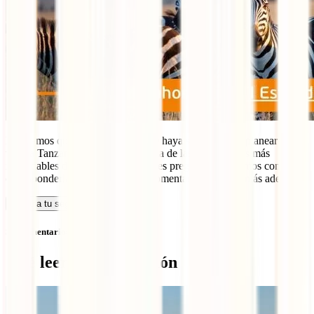
Esperamos que esta información te haya sido útil para planear tu
viaje a Tanzania. Sin duda, será una de las experiencias más
inolvidables de tu vida. Si aún tienes preguntas, estaremos contentos
de responderlas en la sección de comentarios que está más adelante.
Calcula tu seguro
Sin comentarios
Qué leer a continuación