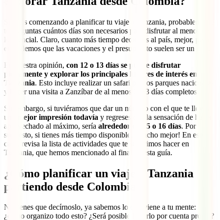
explorar Tanzania desde Colombia?
Si estás comenzando a planificar tu viaje a Tanzania, probablemente
te preguntas cuántos días son necesarios para disfrutar al menos de
lo esencial. Claro, cuanto más tiempo dediques al país, mejor, pero
entendemos que las vacaciones y el presupuesto suelen ser un reto.
En nuestra opinión,
con 12 o 13 días se puede disfrutar
plenamente y explorar los principales lugares de interés en
Tanzania
. Esto incluye realizar un safari por los parques nacionales
y hacer una visita a Zanzíbar de al menos 2 o 3 días completos.
Sin embargo, si tuviéramos que dar un número con el que te lleves
una
mejor impresión todavía
y regreses con la sensación de haber
aprovechado al máximo, sería
alrededor de 15 o 16 días
. Por
supuesto, si tienes más tiempo disponible, ¡mucho mejor! En ese
caso, revisa la lista de actividades que te sugerimos hacer en
Tanzania, que hemos mencionado al final de esta guía.
¿Cómo planificar un viaje a Tanzania
partiendo desde Colombia?
No tienes que decírnoslo, ya sabemos lo que viene a tu mente:
¿cómo organizo todo esto? ¿Será posible hacerlo por cuenta propia?