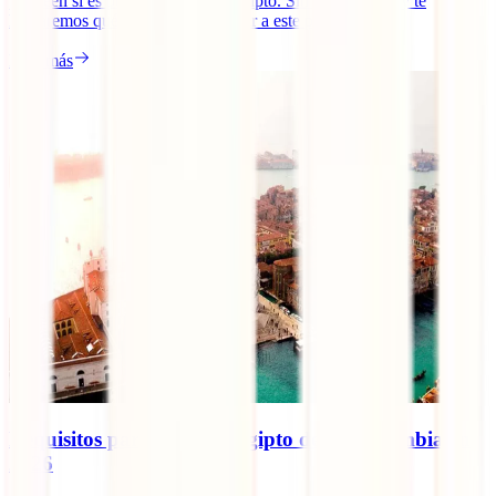
planteen si es peligroso viajar a Egipto. Sin embargo, hoy te
hablaremos qué tan seguro es viajar a este país
Leer más
Requisitos para viajar a Egipto desde Colombia en
2026