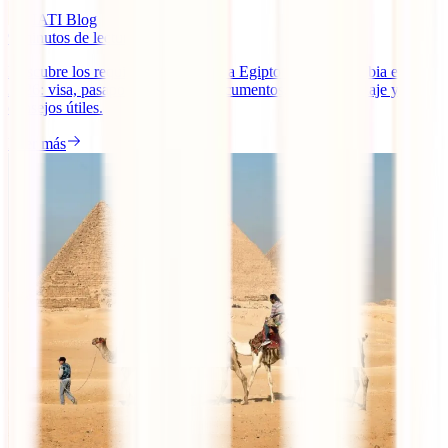
IATI Blog
9
minutos de lectura
Descubre los requisitos para viajar a Egipto desde Colombia en
2026: visa, pasaporte, vacunas, documentos, seguro de viaje y
consejos útiles.
Leer más