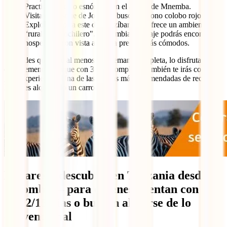
Practica buceo o esnórquel en el atolón de Mnemba.
Visita el Bosque de Jozani y busca al mono colobo rojo.
Explora la costa este de Zanzíbar, que ofrece un ambiente más
“rural” y “mochilero”. En Jambiani o Paje podrás encontrar
hospedajes con vista al mar a precios más cómodos.
Si puedes quedarte al menos una semana completa, lo disfrutarás
enormemente, aunque con 3 días completos también te irás con una
gran experiencia. Una de las formas más recomendadas de recorrer
la isla es alquilando un carro.
Lugares a descubrir en Tanzania desde
Colombia – para quienes cuentan con más
de 12/15 días o buscan alejarse de lo
convencional