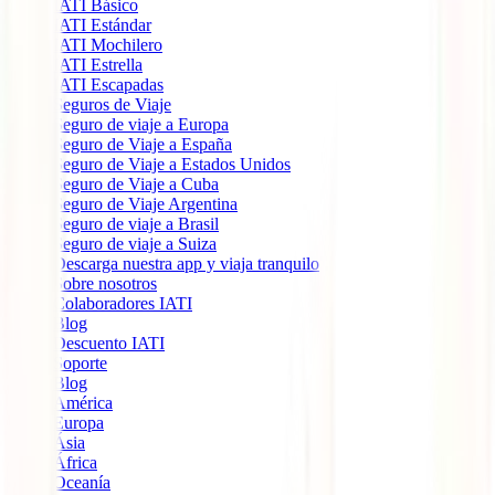
IATI Básico
IATI Estándar
IATI Mochilero
IATI Estrella
IATI Escapadas
Seguros de Viaje
Seguro de viaje a Europa
Seguro de Viaje a España
Seguro de Viaje a Estados Unidos
Seguro de Viaje a Cuba
Seguro de Viaje Argentina
Seguro de viaje a Brasil
Seguro de viaje a Suiza
Descarga nuestra app y viaja tranquilo
Sobre nosotros
Colaboradores IATI
Blog
Descuento IATI
Soporte
Blog
América
Europa
Ásia
África
Oceanía