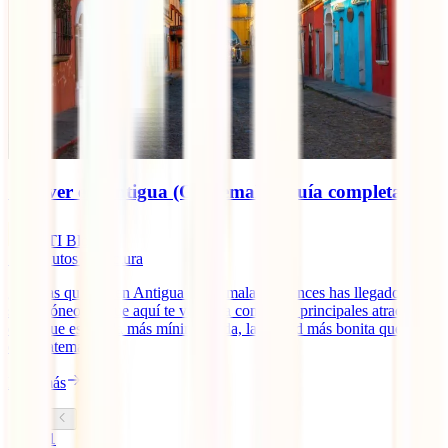
Qué ver en Antigua (Guatemala): guía completa
IATI Blog
15
minutos de lectura
¿Buscas qué ver en Antigua Guatemala? Entonces has llegado al
sitio idóneo porque aquí te vamos a contar los principales atractivos
de la que es, sin la más mínima duda, la ciudad más bonita que ver
en Guatemala.
Leer más
1