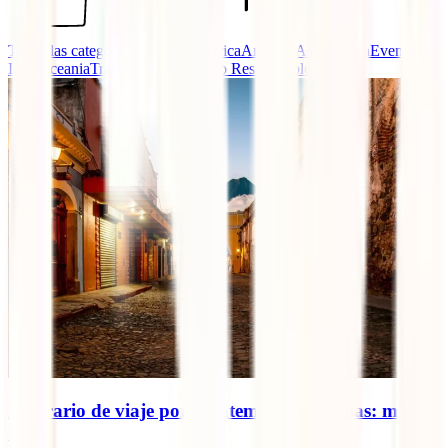
Todas las categorías
Adventure
Africa
America
Asia
Europa
Eventos
IATI
Oceania
Travel advice
Turismo Responsable
Itinerario de viaje por Guatemala en 15 días: mejor
ruta