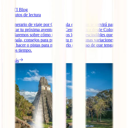
IATI Blog
14
minutos de lectura
Este itinerario de viaje por Guatemala en 15 días te servirá para
planificar tu próxima aventura por Centroamérica desde Colombia.
Te hablaremos sobre cómo unir todos los imprescindibles que ver en
Guatemala, consejos para preparar tu ruta, algunas variaciones que
puedes hacer o pistas para modificarlo en el caso de que tengas más
o menos tiempo.
Leer más