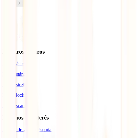
Nuestros seguros
IATI Básico
IATI Estándar
IATI Estrella
IATI Mochilero
IATI Escapadas
Destinos de interés
Seguro de viaje a España