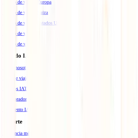
Seguro de viaje a Europa
Seguro de viaje a Suiza
Seguro de viaje a Estados Unidos
Seguro de viaje para Brasil
Seguro de viaje a Cuba
Mundo IATI
Sobre nosotros
Blog de viajes
Premios IATI
Colaboradores IATI
Descuento IATI
Soporte
Asistencia médica en viajes