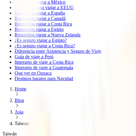
Requisitos viajar a México
Requisitos para viajar a EEUU
Requisitos viajar a España
Requisitos viajar a Canadá
Requisitos viajar a Costa Rica
Requisitos viajar a Egipto
Requisitos viajar a Nueva Zelanda
¿Es seguro viajar a Egipto?
¿Es seguro viajar a Costa Rica?
Diferencia entre Asistencia y Seguro de Viaje
Guía de viaje a Perú
Itinerario de viaje a Costa Rica
Itinerario de viaje a Guatemala
Que ver en Oaxaca
Destinos baratos para Navidad
Home
Blog
Asia
Taiwan
Taiwán