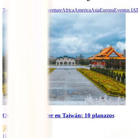
Todas las categorías
Adventure
Africa
America
Asia
Europa
Eventos IAT
Qué ver y qué hacer en Taiwán: 10 planazos
IATI Blog
11
minutos de lectura