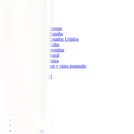
IATI Estándar
IATI Mochilero
IATI Estrella
IATI Escapadas
Seguros de Viaje
Seguro de viaje a Europa
Seguro de Viaje a España
Seguro de Viaje a Estados Unidos
Seguro de Viaje a Cuba
Seguro de Viaje Argentina
Seguro de viaje a Brasil
Seguro de viaje a Suiza
Descarga nuestra app y viaja tranquilo
Sobre nosotros
Colaboradores IATI
Blog
Descuento IATI
Soporte
Blog
América
Europa
Ásia
África
Oceanía
Todos los posts