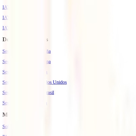
IATI Estrella
IATI Mochilero
IATI Escapadas
Destinos de interés
Seguro de viaje a España
Seguro de viaje a Europa
Seguro de viaje a Suiza
Seguro de viaje a Estados Unidos
Seguro de viaje para Brasil
Seguro de viaje a Cuba
Mundo IATI
Sobre nosotros