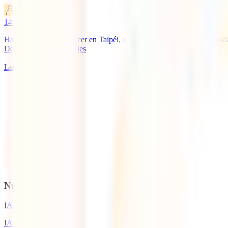
IATI Blog
14
minutos de lectura
Hay tanto que ver y hacer en Taipéi, que ya solo visitar esta gran ciu
Descubre sus imperdibles
Leer más
1
Nuestros seguros
IATI Básico
IATI Estándar