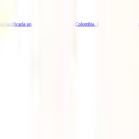
dad justificaría un viaje a Taiwán desde Colombia. Resultado de su ubica