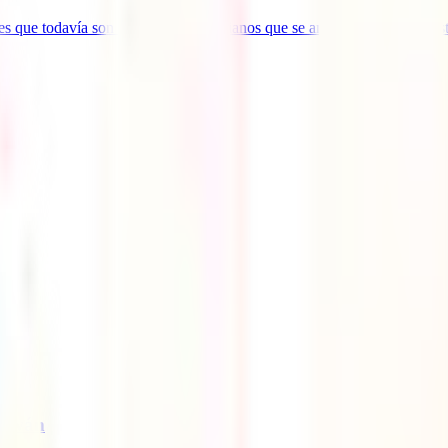
 que todavía son pocos los colombianos que se animan a descubrir esta i
Taiwán