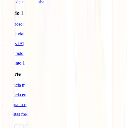
Seguro de viaje a Cuba
Mundo IATI
Sobre nosotros
Blog de viajes
Premios IATI
Colaboradores IATI
Descuento IATI
Soporte
Asistencia médica en viajes
Asistencia en siniestros
Gestiona tu reembolso
Preguntas frecuentes