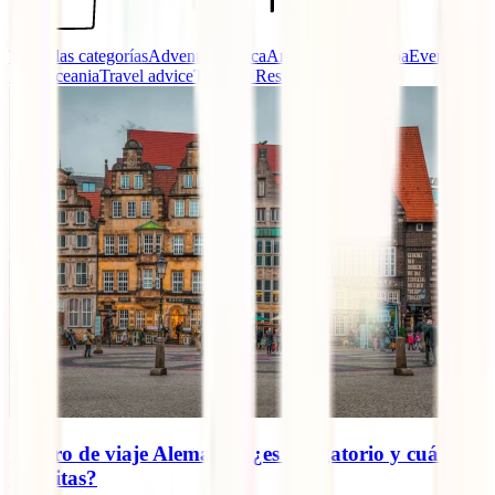
Todas las categorías
Adventure
Africa
America
Asia
Europa
Eventos
IATI
Oceania
Travel advice
Turismo Responsable
Seguro de viaje Alemania: ¿es obligatorio y cuál
necesitas?