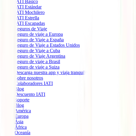
IATI Básico
IATI Estándar
IATI Mochilero
IATI Estrella
IATI Escapadas
Seguros de Viaje
Seguro de viaje a Europa
Seguro de Viaje a España
Seguro de Viaje a Estados Unidos
Seguro de Viaje a Cuba
Seguro de Viaje Argentina
Seguro de viaje a Brasil
Seguro de viaje a Suiza
Descarga nuestra app y viaja tranquilo
Sobre nosotros
Colaboradores IATI
Blog
Descuento IATI
Soporte
Blog
América
Europa
Ásia
África
Oceanía