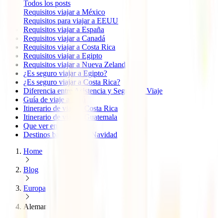
Todos los posts
Requisitos viajar a México
Requisitos para viajar a EEUU
Requisitos viajar a España
Requisitos viajar a Canadá
Requisitos viajar a Costa Rica
Requisitos viajar a Egipto
Requisitos viajar a Nueva Zelanda
¿Es seguro viajar a Egipto?
¿Es seguro viajar a Costa Rica?
Diferencia entre Asistencia y Seguro de Viaje
Guía de viaje a Perú
Itinerario de viaje a Costa Rica
Itinerario de viaje a Guatemala
Que ver en Oaxaca
Destinos baratos para Navidad
Home
Blog
Europa
Alemania