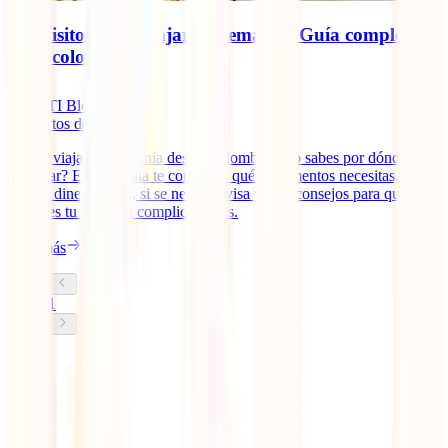
Requisitos para viajar a Alemania: Guía completa
para colombianos
IATI Blog
9
minutos de lectura
¿Vas a viajar a Alemania desde Colombia y no sabes por dónde
empezar? En esta guía te contamos qué documentos necesitas,
cuánto dinero llevar, si se necesita visa y más consejos para que
disfrutes tu viaje sin complicaciones.
Leer más
1