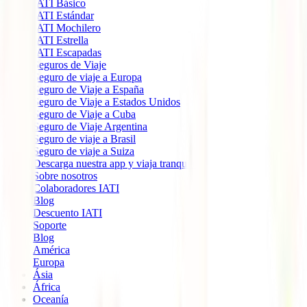
IATI Básico
IATI Estándar
IATI Mochilero
IATI Estrella
IATI Escapadas
Seguros de Viaje
Seguro de viaje a Europa
Seguro de Viaje a España
Seguro de Viaje a Estados Unidos
Seguro de Viaje a Cuba
Seguro de Viaje Argentina
Seguro de viaje a Brasil
Seguro de viaje a Suiza
Descarga nuestra app y viaja tranquilo
Sobre nosotros
Colaboradores IATI
Blog
Descuento IATI
Soporte
Blog
América
Europa
Ásia
África
Oceanía