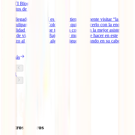
IATI Blog
9
minutos de lectura
Si has llegado hasta aquí es porque tienes en mente visitar “la tierra
de los tulipanes” desde Colombia y quieres hacerlo con la enorme
tranquilidad que sabes que te brinda contar con la mejor asistencia y
seguro de viaje a Países Bajos. Hay mucho que hacer en este
destinazo al que, todavía algunos, siguen limitando en su cabeza a
[...]
Leer más
1
Nuestros seguros