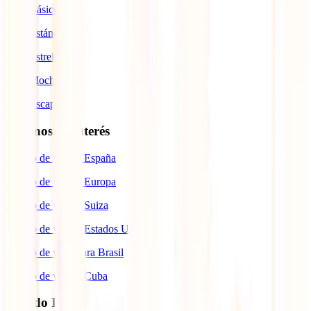
IATI Básico
IATI Estándar
IATI Estrella
IATI Mochilero
IATI Escapadas
Destinos de interés
Seguro de viaje a España
Seguro de viaje a Europa
Seguro de viaje a Suiza
Seguro de viaje a Estados Unidos
Seguro de viaje para Brasil
Seguro de viaje a Cuba
Mundo IATI