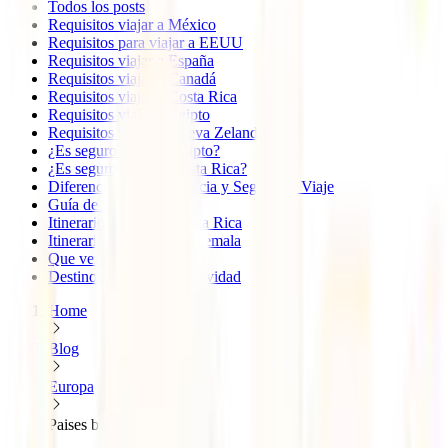
Todos los posts
Requisitos viajar a México
Requisitos para viajar a EEUU
Requisitos viajar a España
Requisitos viajar a Canadá
Requisitos viajar a Costa Rica
Requisitos viajar a Egipto
Requisitos viajar a Nueva Zelanda
¿Es seguro viajar a Egipto?
¿Es seguro viajar a Costa Rica?
Diferencia entre Asistencia y Seguro de Viaje
Guía de viaje a Perú
Itinerario de viaje a Costa Rica
Itinerario de viaje a Guatemala
Que ver en Oaxaca
Destinos baratos para Navidad
Home
Blog
Europa
Paises bajos