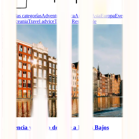
Todas las categorías
Adventure
Africa
America
Asia
Europa
Eventos
IATI
Oceania
Travel advice
Turismo Responsable
Asistencia y seguro de viaje a Países Bajos