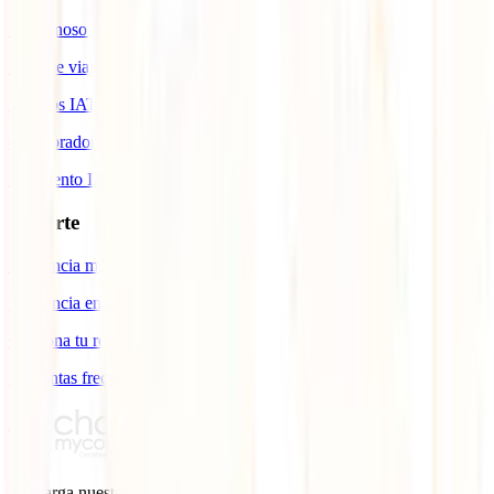
Sobre nosotros
Blog de viajes
Premios IATI
Colaboradores IATI
Descuento IATI
Soporte
Asistencia médica en viajes
Asistencia en siniestros
Gestiona tu reembolso
Preguntas frecuentes
Descarga nuestra
App.