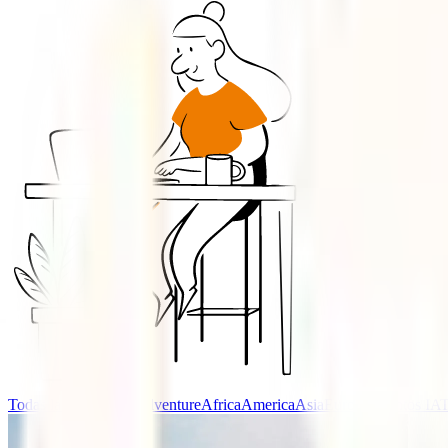
Todas las categorías
Adventure
Africa
America
Asia
Europa
Eventos IAT