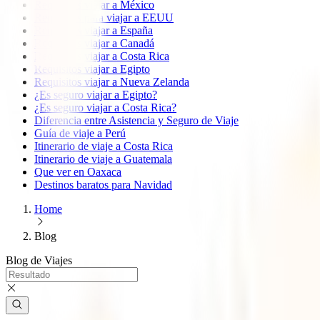
Requisitos viajar a México
Requisitos para viajar a EEUU
Requisitos viajar a España
Requisitos viajar a Canadá
Requisitos viajar a Costa Rica
Requisitos viajar a Egipto
Requisitos viajar a Nueva Zelanda
¿Es seguro viajar a Egipto?
¿Es seguro viajar a Costa Rica?
Diferencia entre Asistencia y Seguro de Viaje
Guía de viaje a Perú
Itinerario de viaje a Costa Rica
Itinerario de viaje a Guatemala
Que ver en Oaxaca
Destinos baratos para Navidad
Home
Blog
Blog de
Viajes