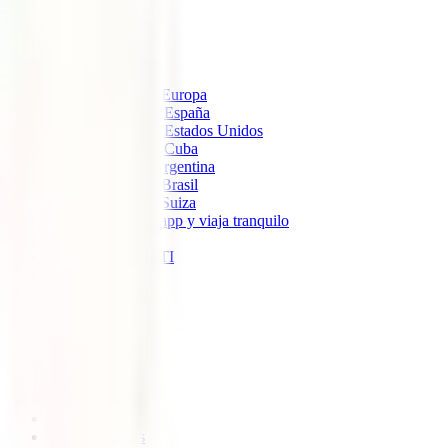
IATI Estándar
IATI Mochilero
IATI Estrella
IATI Escapadas
Seguros de Viaje
Seguro de viaje a Europa
Seguro de Viaje a España
Seguro de Viaje a Estados Unidos
Seguro de Viaje a Cuba
Seguro de Viaje Argentina
Seguro de viaje a Brasil
Seguro de viaje a Suiza
Descarga nuestra app y viaja tranquilo
Sobre nosotros
Colaboradores IATI
Blog
Descuento IATI
Soporte
Blog
América
Europa
Ásia
África
Oceanía
Todos los posts