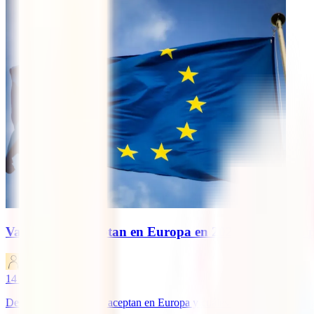
Vacunas que aceptan en Europa en 2026: guía clara 
IATI Blog
14
minutos de lectura
Descubre qué vacunas aceptan en Europa y cuáles pueden exigirte segú