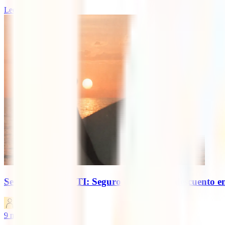
Leer más
Semana Santa IATI: Seguro de viaje con descuento 
IATI Blog
9
minutos de lectura