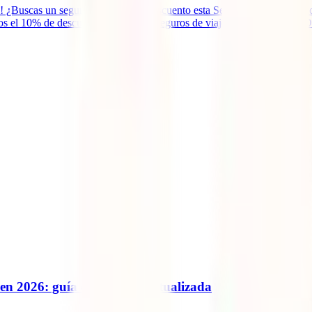
! ¿Buscas un seguro de viaje con descuento esta Semana Santa? Entonc
 el 10% de descuento en nuestros seguros de viaje internacionales. (D
en 2026: guía completa y actualizada