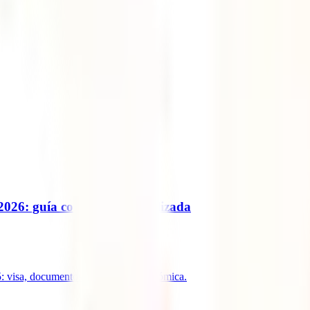
026: guía completa y actualizada
5: visa, documentos y solvencia económica.